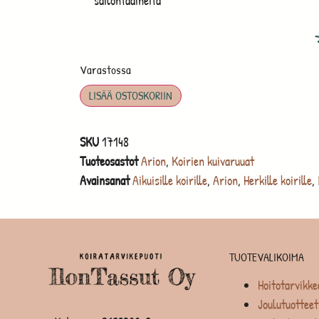
säilöntäaineita
Varastossa
LISÄÄ OSTOSKORIIN
SKU
17148
Tuoteosastot
Arion
,
Koirien kuivaruuat
Avainsanat
Aikuisille koirille
,
Arion
,
Herkille koirille
,
TUOTEVALIKOIMA
Hoitotarvikke
Joulutuotteet