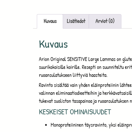
Kuvaus
Lisätiedot
Arviot (0)
Kuvaus
Arion Original SENSITIVE Large Lammas on glutee
suurikokoisille koirille. Resepti on suunniteltu erityi
ruoansulatukseen liittyviä haasteita.
Ravinto sisältää vain yhden eläinproteiinin lähtee
valinnan eliminaatiodieetteihin ja herkkävatsaisille
tukevat suoliston tasapainoa ja ruoansulatuksen 
KESKEISET OMINAISUUDET
Monoproteiininen täysravinto, yksi eläinpro