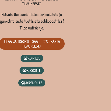
TILAUKSESTA
Haluaisitko saada tietoa tarjouksista ja
ajankohtaisista tuotteista sähköpostitse?
Tilaa uutiskirje.
TILAA UUTISKIRJE -SAAT -10% EKASTA
TILAUKSESTA
KOIRILLE
KISSOILLE
JYRSIJÖILLE