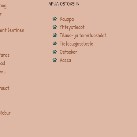
APUA OSTOKSIIN
Dog
r
Kauppa
Yhteystiedot
ent (entinen
Tilaus- ja toimitusehdot
Tietosuojaseloste
Ostoskori
Paras
Kassa
ood
ees
ruuat
 Robur