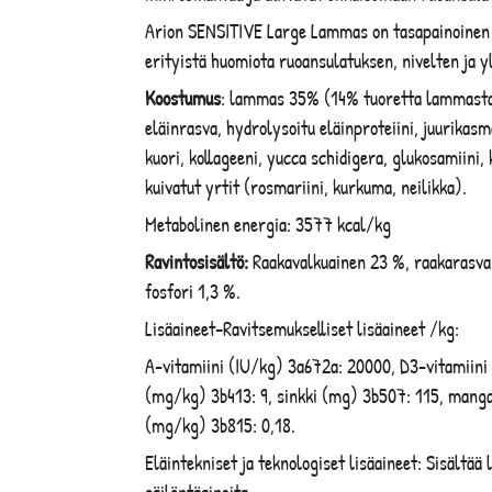
Arion SENSITIVE Large Lammas on tasapainoinen ja 
erityistä huomiota ruoansulatuksen, nivelten ja 
Koostumus
: lammas 35% (14% tuoretta lammasta j
eläinrasva, hydrolysoitu eläinproteiini, juurikasm
kuori, kollageeni, yucca schidigera, glukosamiini, 
kuivatut yrtit (rosmariini, kurkuma, neilikka).
Metabolinen energia: 3577 kcal/kg
Ravintosisältö:
Raakavalkuainen 23 %, raakarasva 
fosfori 1,3 %.
Lisäaineet-Ravitsemukselliset lisäaineet /kg:
A-vitamiini (IU/kg) 3a672a: 20000, D3-vitamiini
(mg/kg) 3b413: 9, sinkki (mg) 3b507: 115, manga
(mg/kg) 3b815: 0,18.
Eläintekniset ja teknologiset lisäaineet: Sisältää 