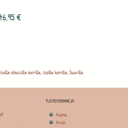
76,95
€
Isoille aikuisille koirille
,
Isoille koirille
,
Suurille
TUOTEMERKKEJÄ
et
Acana
Arion