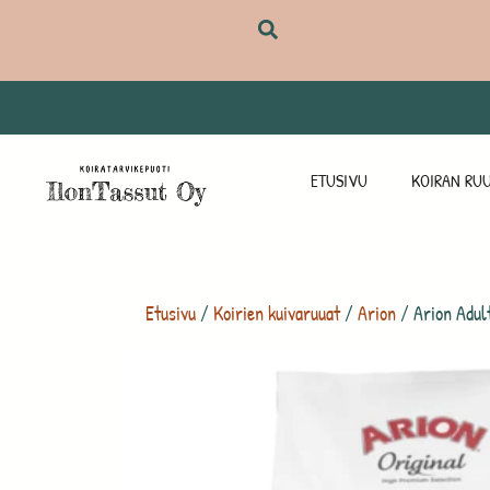
ETUSIVU
KOIRAN RUU
Etusivu
/
Koirien kuivaruuat
/
Arion
/ Arion Adul