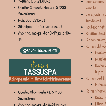
Y-tunnus: 3129300-2
Juoksuhousut 
Osoite: Simasalonkatu 4, 57200
koirille
Savonlinna
Jyrsijöiden ru
Puh:
050 3515433
tarvikkeet
Sähköposti: info@ilontassut.fi
Kaulapannat
Avoinna: ma-pe klo 10-17 ja la 10-
Kesätuotteet
14
Kissan ruuat 
Koiran aktivo
SAVONLINNAN PUOTI
Nuolum
Nuusku
Ruokail
kupit
Koiran pedit
Makuua
Koirien herku
Osoite: Olavinkatu 41, 57100
Belcan
Savonlinna
Dibaq 
Avoinna: ma-pe klo 8-21 ja la-su