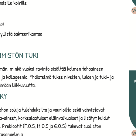
isille koirille
V
ksi
yllistä bakteerikantaa
LIMISTÖN TUKI
män, minkä vuoksi ravinto sisältää kolmen tehoaineen
ja kollageenia. Yhdistelmä tukee nivelten, luiden ja tuki- ja
A
ämään liikkuvuutta.
KY
hon soluja tulehduksilta ja vaurioilta sekä vahvistavat
aineet, korkealaatuiset eläinvalkuaiset ja lisätyt kuidut
 Prebiootit (F.O.S, M.O.S ja G.O.S) tukevat suoliston
V
tusongelmia.