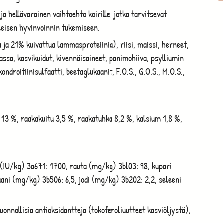
hellävarainen vaihtoehto koirille, jotka tarvitsevat
yleisen hyvinvoinnin tukemiseen.
a 21% kuivattua lammasproteiinia), riisi, maissi, herneet,
assa, kasvikuidut, kivennäisaineet, panimohiiva, psylliumin
kondroitiinisulfaatti, beetaglukaanit, F.O.S., G.O.S., M.O.S.,
13 %, raakakuitu 3,5 %, raakatuhka 8,2 %, kalsium 1,8 %,
 (IU/kg) 3a671: 1700, rauta (mg/kg) 3bl03: 98, kupari
ani (mg/kg) 3b506: 6,5, jodi (mg/kg) 3b202: 2,2, seleeni
luonnollisia antioksidantteja (tokoferoliuutteet kasviöljystä),