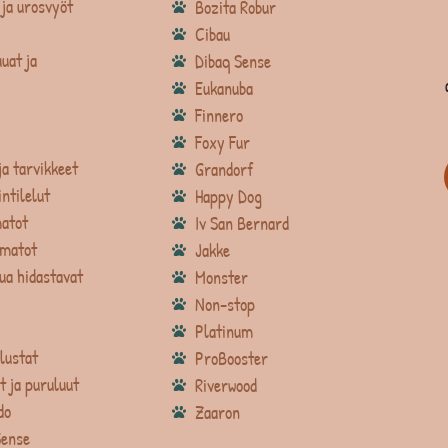
ja urosvyöt
Bozita Robur
Cibau
uat ja
Dibaq Sense
Eukanuba
Finnero
Foxy Fur
ja tarvikkeet
Grandorf
intilelut
Happy Dog
atot
Iv San Bernard
matot
Jakke
ua hidastavat
Monster
Non-stop
Platinum
lustat
ProBooster
t ja puruluut
Riverwood
do
Zaaron
Sense