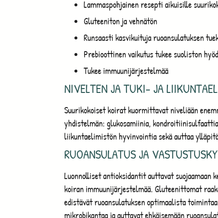
Lammaspohjainen resepti aikuisille suurikoko
Gluteeniton ja vehnätön
Runsaasti kasvikuituja ruoansulatuksen tue
Prebioottinen vaikutus tukee suoliston hyöd
Tukee immuunijärjestelmää
NIVELTEN JA TUKI- JA LIIKUNTAE
Suurikokoiset koirat kuormittavat niveliään enem
yhdistelmän: glukosamiinia, kondroitiinisulfaattia 
liikuntaelimistön hyvinvointia sekä auttaa ylläpit
RUOANSULATUS JA VASTUSTUSKY
Luonnolliset antioksidantit auttavat suojaamaan ke
koiran immuunijärjestelmää. Gluteenittomat raaka-
edistävät ruoansulatuksen optimaalista toimintaa.
mikrobikantaa ja auttavat ehkäisemään ruoansula