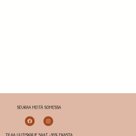
SEURAA MEITÄ SOMESSA
TILAA UUTISKIRJE SAAT -10% EKASTA