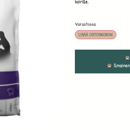
koirille.
Varastossa
LISÄÄ OSTOSKORIIN
Ilmainen