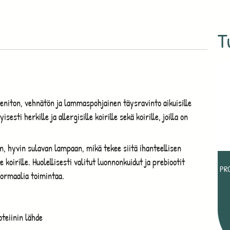
T
niton, vehnätön ja lammaspohjainen täysravinto aikuisille
sesti herkille ja allergisille koirille sekä koirille, joilla on
n, hyvin sulavan lampaan, mikä tekee siitä ihanteellisen
 koirille. Huolellisesti valitut luonnonkuidut ja prebiootit
PR
normaalia toimintaa.
teiinin lähde