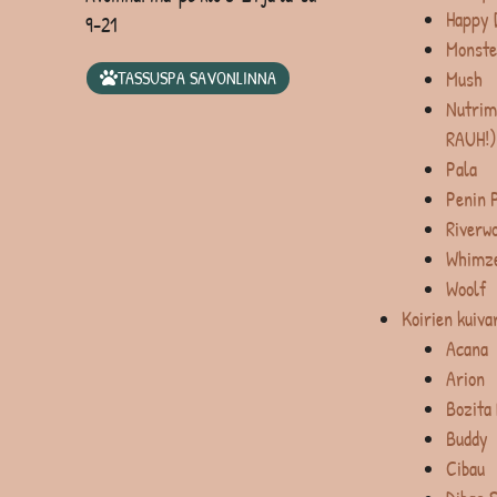
Happy 
9-21
Monste
Mush
TASSUSPA SAVONLINNA
Nutrim
RAUH!)
Pala
Penin 
Riverw
Whimz
Woolf
Koirien kuiva
Acana
Arion
Bozita
Buddy
Cibau