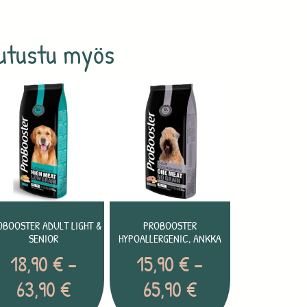
utustu myös
OBOOSTER ADULT LIGHT &
PROBOOSTER
SENIOR
HYPOALLERGENIC, ANKKA
18,90
€
–
15,90
€
–
63,90
€
65,90
€