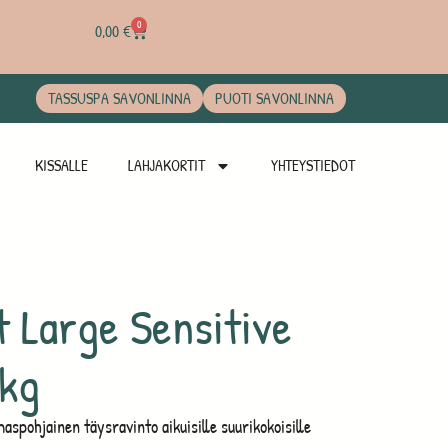
0
0,00
€
TASSUSPA SAVONLINNA
PUOTI SAVONLINNA
KISSALLE
LAHJAKORTIT
YHTEYSTIEDOT
t Large Sensitive
kg
aspohjainen täysravinto aikuisille suurikokoisille