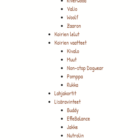
Riverwood
Valio
Woolf
Zaaron
Koirien lelut
Koirien vaatteet
Kivalo
Muut
Non-stop Dogwear
Pomppa
Rukka
Lahjakortit
Lisäravinteet
Buddy
EffeBalance
Jakke
Nutrolin