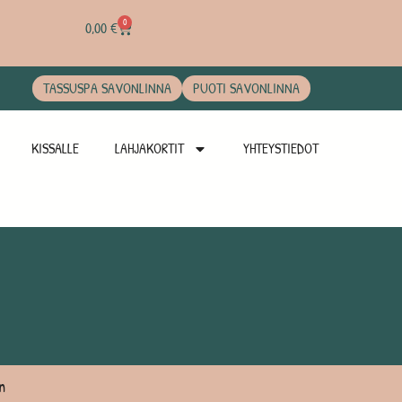
0
0,00
€
TASSUSPA SAVONLINNA
PUOTI SAVONLINNA
KISSALLE
LAHJAKORTIT
YHTEYSTIEDOT
n