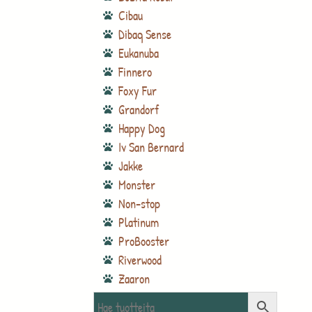
Cibau
Dibaq Sense
Eukanuba
Finnero
Foxy Fur
Grandorf
Happy Dog
Iv San Bernard
Jakke
Monster
Non-stop
Platinum
ProBooster
Riverwood
Zaaron