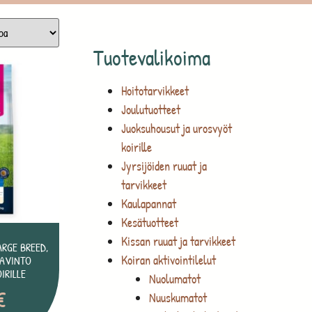
Tuotevalikoima
Hoitotarvikkeet
Joulutuotteet
Juoksuhousut ja urosvyöt
koirille
Jyrsijöiden ruuat ja
tarvikkeet
Kaulapannat
Kesätuotteet
Kissan ruuat ja tarvikkeet
RGE BREED,
Koiran aktivointilelut
RAVINTO
IRILLE
Nuolumatot
€
Nuuskumatot