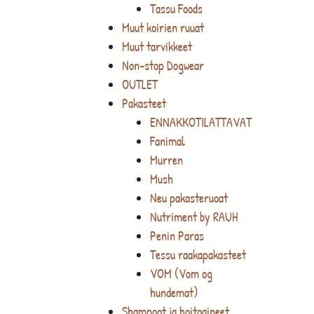
Tassu Foods
Muut koirien ruuat
Muut tarvikkeet
Non-stop Dogwear
OUTLET
Pakasteet
ENNAKKOTILATTAVAT
Fanimal
Murren
Mush
Neu pakasteruoat
Nutriment by RAUH
Penin Paras
Tessu raakapakasteet
VOM (Vom og
hundemat)
Shampoot ja hoitoaineet