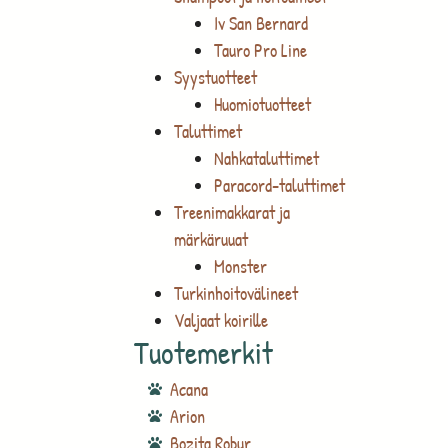
Iv San Bernard
Tauro Pro Line
Syystuotteet
Huomiotuotteet
Taluttimet
Nahkataluttimet
Paracord-taluttimet
Treenimakkarat ja
märkäruuat
Monster
Turkinhoitovälineet
Valjaat koirille
Tuotemerkit
Acana
Arion
Bozita Robur