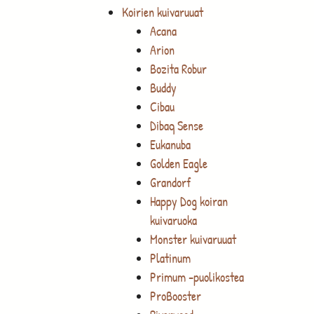
Koirien kuivaruuat
Acana
Arion
Bozita Robur
Buddy
Cibau
Dibaq Sense
Eukanuba
Golden Eagle
Grandorf
Happy Dog koiran
kuivaruoka
Monster kuivaruuat
Platinum
Primum -puolikostea
ProBooster