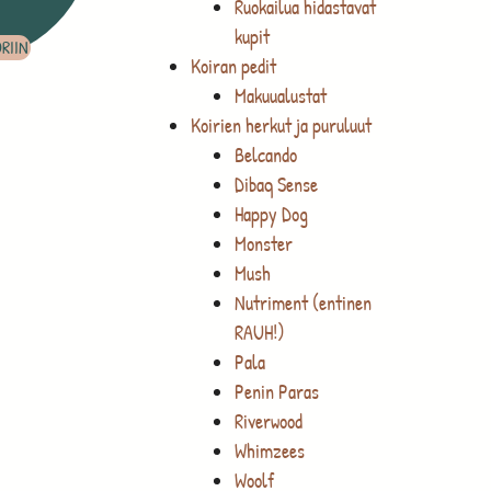
Ruokailua hidastavat
kupit
RIIN
Koiran pedit
Makuualustat
Koirien herkut ja puruluut
Belcando
Dibaq Sense
Happy Dog
Monster
Mush
Nutriment (entinen
RAUH!)
Pala
Penin Paras
Riverwood
Whimzees
Woolf