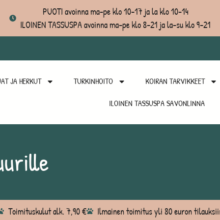
PUOTI avoinna ma-pe klo 10-17 ja la klo 10-14
ILOINEN TASSUSPA avoinna ma-pe klo 8-21 ja la-su klo 9-21
AT JA HERKUT
TURKINHOITO
KOIRAN TARVIKKEET
ILOINEN TASSUSPA SAVONLINNA
uurille
Toimituskulut alk. 7,90 €
Ilmainen toimitus yli 80 euron tilauksii