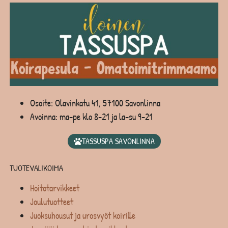
Osoite: Olavinkatu 41, 57100 Savonlinna
Avoinna: ma-pe klo 8-21 ja la-su 9-21
TASSUSPA SAVONLINNA
TUOTEVALIKOIMA
Hoitotarvikkeet
Joulutuotteet
Juoksuhousut ja urosvyöt koirille