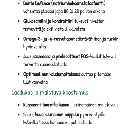
Denta Defence (natriumheksametafosfaatti)
vähentää plakkia jopa 80 % 28 päivän aikana
Glukosamiini ja kondroitiini
tukevat nivelten
terveyttä ja aktiivista liikkumista
Omega-3- ja -6-rasvahapot
edistävät ihon ja turkin
hyvinvointia
Juurikasmassa ja prebioottiset FOS-kuidut
tukevat
tervettä ruoansulatusta
Optimaalinen kalsiumpitoisuus
auttaa pitämään
luut vahvoina
Laadukas ja maistuva koostumus
Runsaasti
tuoretta kanaa
– erinomainen maistuvuus
Suuri,
kuusikulmainen nappula
pyöristetyillä
kulmilla tukee hampaiden puhdistusta