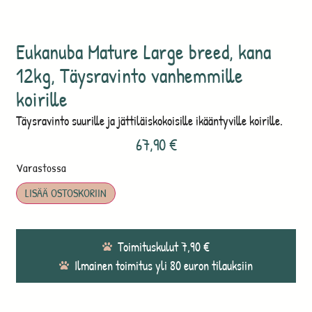
Eukanuba Mature Large breed, kana
12kg, Täysravinto vanhemmille
koirille
Täysravinto suurille ja jättiläiskokoisille ikääntyville koirille.
67,90
€
Varastossa
LISÄÄ OSTOSKORIIN
Toimituskulut 7,90 €
Ilmainen toimitus yli 80 euron tilauksiin