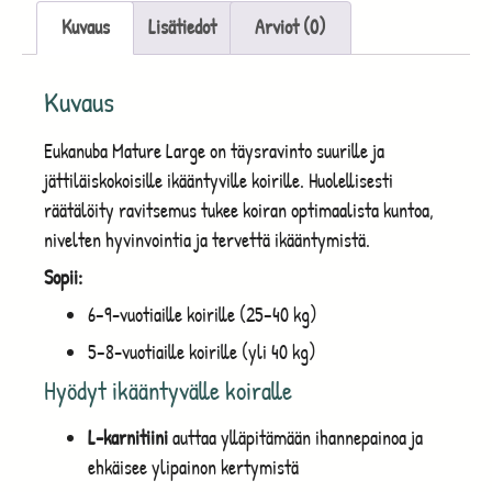
Kuvaus
Lisätiedot
Arviot (0)
Kuvaus
Eukanuba Mature Large on täysravinto suurille ja
jättiläiskokoisille ikääntyville koirille. Huolellisesti
räätälöity ravitsemus tukee koiran optimaalista kuntoa,
nivelten hyvinvointia ja tervettä ikääntymistä.
Sopii:
6–9-vuotiaille koirille (25–40 kg)
5–8-vuotiaille koirille (yli 40 kg)
Hyödyt ikääntyvälle koiralle
L-karnitiini
auttaa ylläpitämään ihannepainoa ja
ehkäisee ylipainon kertymistä