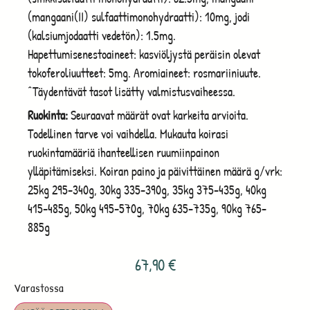
(mangaani(II) sulfaattimonohydraatti): 10mg, jodi
(kalsiumjodaatti vedetön): 1.5mg.
Hapettumisenestoaineet: kasviöljystä peräisin olevat
tokoferoliuutteet: 5mg. Aromiaineet: rosmariiniuute.
^Täydentävät tasot lisätty valmistusvaiheessa.
Ruokinta:
Seuraavat määrät ovat karkeita arvioita.
Todellinen tarve voi vaihdella. Mukauta koirasi
ruokintamääriä ihanteellisen ruumiinpainon
ylläpitämiseksi. Koiran paino ja päivittäinen määrä g/vrk:
25kg 295-340g, 30kg 335-390g, 35kg 375-435g, 40kg
415-485g, 50kg 495-570g, 70kg 635-735g, 90kg 765-
885g
67,90
€
Varastossa