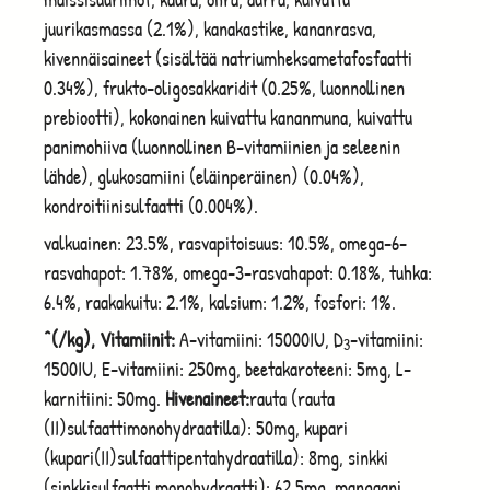
juurikasmassa (2.1%), kanakastike, kananrasva,
kivennäisaineet (sisältää natriumheksametafosfaatti
0.34%), frukto-oligosakkaridit (0.25%, luonnollinen
prebiootti), kokonainen kuivattu kananmuna, kuivattu
panimohiiva (luonnollinen B-vitamiinien ja seleenin
lähde), glukosamiini (eläinperäinen) (0.04%),
kondroitiinisulfaatti (0.004%).
valkuainen: 23.5%, rasvapitoisuus: 10.5%, omega-6-
rasvahapot: 1.78%, omega-3-rasvahapot: 0.18%, tuhka:
6.4%, raakakuitu: 2.1%, kalsium: 1.2%, fosfori: 1%.
^(/kg), Vitamiinit:
A-vitamiini: 15000IU, D
-vitamiini:
3
1500IU, E-vitamiini: 250mg, beetakaroteeni: 5mg, L-
karnitiini: 50mg.
Hivenaineet:
rauta (rauta
(II)sulfaattimonohydraatilla): 50mg, kupari
(kupari(II)sulfaattipentahydraatilla): 8mg, sinkki
(sinkkisulfaatti monohydraatti): 62.5mg, mangaani