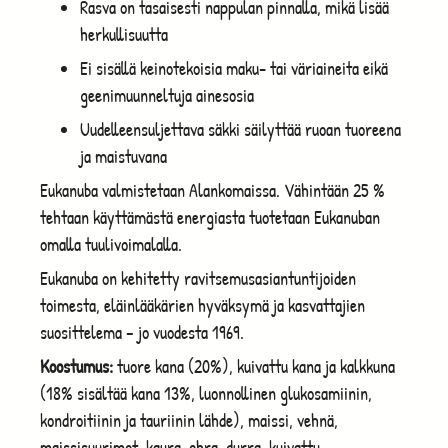
Rasva on tasaisesti nappulan pinnalla, mikä lisää
herkullisuutta
Ei sisällä keinotekoisia maku- tai väriaineita eikä
geenimuunneltuja ainesosia
Uudelleensuljettava säkki säilyttää ruoan tuoreena
ja maistuvana
Eukanuba valmistetaan Alankomaissa. Vähintään 25 %
tehtaan käyttämästä energiasta tuotetaan Eukanuban
omalla tuulivoimalalla.
Eukanuba on kehitetty ravitsemusasiantuntijoiden
toimesta, eläinlääkärien hyväksymä ja kasvattajien
suosittelema – jo vuodesta 1969.
Koostumus:
tuore kana (20%), kuivattu kana ja kalkkuna
(18% sisältää kana 13%, luonnollinen glukosamiinin,
kondroitiinin ja tauriinin lähde), maissi, vehnä,
maissisuurimot, kaura, ohra, durra, kuivattu