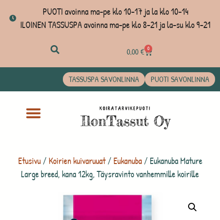
PUOTI avoinna ma-pe klo 10-17 ja la klo 10-14
ILOINEN TASSUSPA avoinna ma-pe klo 8-21 ja la-su klo 9-21
0
0,00
€
TASSUSPA SAVONLINNA
PUOTI SAVONLINNA
Etusivu
/
Koirien kuivaruuat
/
Eukanuba
/ Eukanuba Mature
Large breed, kana 12kg, Täysravinto vanhemmille koirille