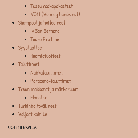
Tessu raakapakasteet
VOM (Vom og hundemat)
Shampoot ja hoitoaineet
Iv San Bernard
Tauro Pro Line
Syystuotteet
Huomiotuotteet
Taluttimet
Nahkataluttimet
Paracord-taluttimet
Treenimakkarat ja märkäruuat
Monster
Turkinhoitovälineet
Valjaat koirille
TUOTEMERKKEJÄ