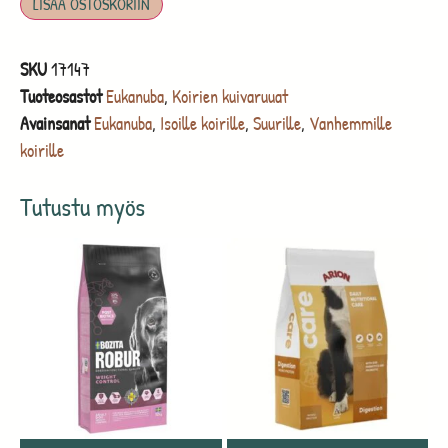
LISÄÄ OSTOSKORIIN
SKU
17147
Tuoteosastot
Eukanuba
,
Koirien kuivaruuat
Avainsanat
Eukanuba
,
Isoille koirille
,
Suurille
,
Vanhemmille
koirille
Tutustu myös