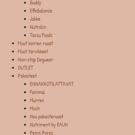
Buddy
EffeBalance
Jakke
Nutrolin
Tassu Foods
Muut koirien ruuat
Muut tarvikkeet
Non-stop Dogwear
OUTLET
Pakasteet
ENNAKKOTILATTAVAT
Fanimal
Murren
Mush
Neu pakasteruoat
Nutriment by RAUH
Penin Paras