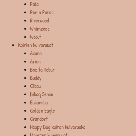
Pala
Penin Paras
Riverwood
Whimzees
Woolf
Koirien kuivaruuat
Acana
Arion
Bozita Robur
Buddy
Cibau
Dibaq Sense
Eukanuba
Golden Eagle
Grandorf
Happy Dog koiran kuivaruoka
Monster kuivaruuat