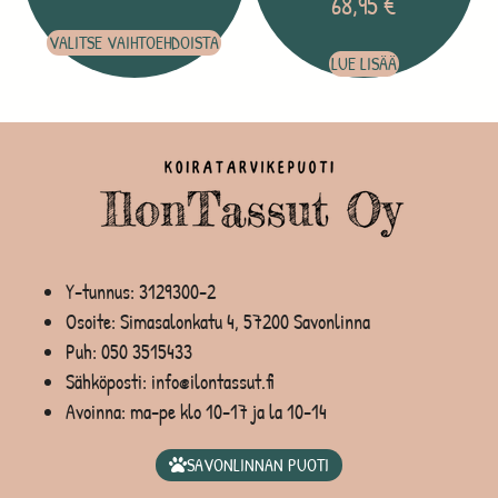
68,95
€
VALITSE VAIHTOEHDOISTA
LUE LISÄÄ
Y-tunnus: 3129300-2
Osoite: Simasalonkatu 4, 57200 Savonlinna
Puh:
050 3515433
Sähköposti: info@ilontassut.fi
Avoinna: ma-pe klo 10-17 ja la 10-14
SAVONLINNAN PUOTI