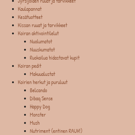
Jyrsijöiden ruuat ja tarvikkeet
Kaulapannat
Kesätuotteet
Kissan ruuat ja tarvikkeet
Koiran aktivointilelut
Nuolumatot
Nuuskumatot
Ruokailua hidastavat kupit
Koiran pedit
Makuualustat
Koirien herkut ja puruluut
Belcando
Dibaq Sense
Happy Dog
Monster
Mush
Nutriment (entinen RAUH!)