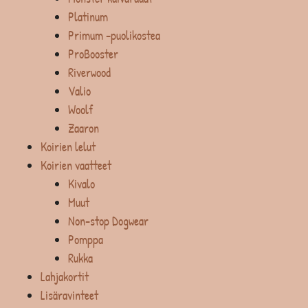
Platinum
Primum -puolikostea
ProBooster
Riverwood
Valio
Woolf
Zaaron
Koirien lelut
Koirien vaatteet
Kivalo
Muut
Non-stop Dogwear
Pomppa
Rukka
Lahjakortit
Lisäravinteet