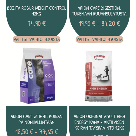
BOZITA ROBUR WEIGHT CONTROL
ARION CARE DIGESTION,
12KG
TUKEMAAN RUUANSULATUSTA
74,90
€
19,95
€
–
84,20
€
VALITSE VAIHTOEHDOISTA
VALITSE VAIHTOEHDOISTA
ARION CARE WEIGHT, KOIRAN
ARION ORIGINAL ADULT HIGH
PAINONHALLINTAAN
ENERGY KANA – AKTIIVISEN
KOIRAN TÄYSRAVINTO 12KG
18,50
€
–
77,65
€