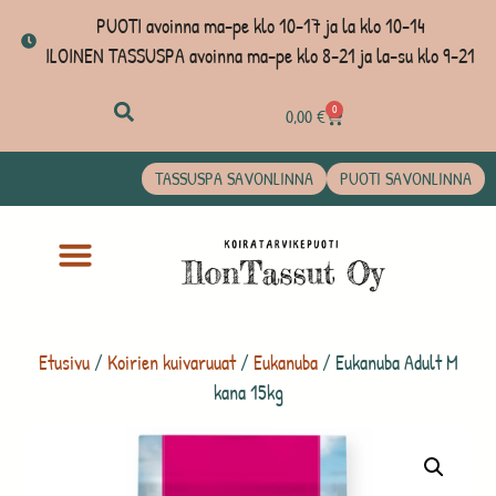
PUOTI avoinna ma-pe klo 10-17 ja la klo 10-14
ILOINEN TASSUSPA avoinna ma-pe klo 8-21 ja la-su klo 9-21
0
0,00
€
TASSUSPA SAVONLINNA
PUOTI SAVONLINNA
Etusivu
/
Koirien kuivaruuat
/
Eukanuba
/ Eukanuba Adult M
kana 15kg