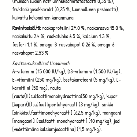
(mukaan lukien natriumheksametafosfaatti 0,35 %),
fruktooligosakkaridit
(0,25 %, luonnollinen prebiootti),
kuivattu kokonainen kananmuna
.
Ravintosisältö:
raakaproteiini 27.0
%, raakarasva 15.0
%,
raakakuitu 2.4
%, raakatuhka 6.5
%, kalsium 1.3
%,
fosfori 1.1
%, omega-3-rasvahapot 0.26
%, omega-6-
rasvahapot 2.53
%
Ravitsemukselliset lisäaineet:
A-vitamiini (15 000 IU/kg), D3-vitamiini (1.500 IU/kg),
E-vitamiini (250 mg/kg), beetakaroteeni (5 mg/kg), L-
karnitiini (50 mg), rauta
[rauta(II)
sulfaattimonohydraattina
(50 mg/kg), kupari
[kupari(II)
sulfaattipentahydraatti
(8 mg/kg), sinkki
[sinkkisulfaattimonohydraatti] (62,5 mg/kg), mangaani
[mangaani(II)
sulfaatti
monohydraatti] (10 mg/kg), jodi
[vedettömänä kalsiumjodaattina] (1,5 mg/kg).