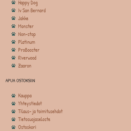
Happy Dog
Iv San Bernard
Jakke
Monster
Non-stop
Platinum
ProBooster
Riverwood
Zaaron
APUA OSTOKSIIN
Kauppa
Yhteystiedot
Tilaus- ja toimitusehdot
Tietosuojaseloste
Ostoskori