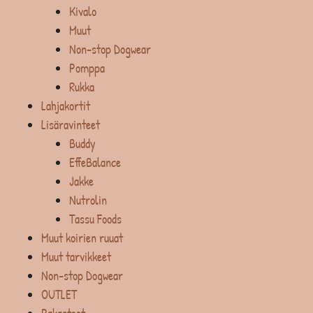
Kivalo
Muut
Non-stop Dogwear
Pomppa
Rukka
Lahjakortit
Lisäravinteet
Buddy
EffeBalance
Jakke
Nutrolin
Tassu Foods
Muut koirien ruuat
Muut tarvikkeet
Non-stop Dogwear
OUTLET