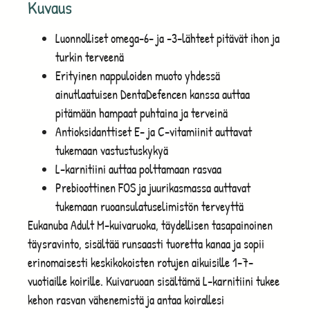
Kuvaus
Luonnolliset omega-6- ja -3-lähteet pitävät ihon ja
turkin terveenä
Erityinen nappuloiden muoto yhdessä
ainutlaatuisen DentaDefencen kanssa auttaa
pitämään hampaat puhtaina ja terveinä
Antioksidanttiset E- ja C-vitamiinit auttavat
tukemaan vastustuskykyä
L-karnitiini auttaa polttamaan rasvaa
Prebioottinen FOS ja juurikasmassa auttavat
tukemaan ruoansulatuselimistön terveyttä
Eukanuba Adult M-kuivaruoka, täydellisen tasapainoinen
täysravinto, sisältää runsaasti tuoretta kanaa ja sopii
erinomaisesti keskikokoisten rotujen aikuisille 1-7-
vuotiaille koirille. Kuivaruoan sisältämä L-karnitiini tukee
kehon rasvan vähenemistä ja antaa koirallesi