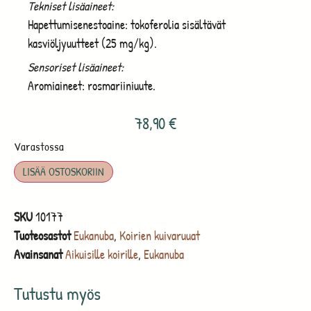
Tekniset lisäaineet:
Hapettumisenestoaine: tokoferolia sisältävät
kasviöljyuutteet
(25 mg/kg).
Sensoriset lisäaineet:
Aromiaineet: rosmariiniuute.
78,90
€
Varastossa
LISÄÄ OSTOSKORIIN
SKU
10177
Tuoteosastot
Eukanuba
,
Koirien kuivaruuat
Avainsanat
Aikuisille koirille
,
Eukanuba
Tutustu myös