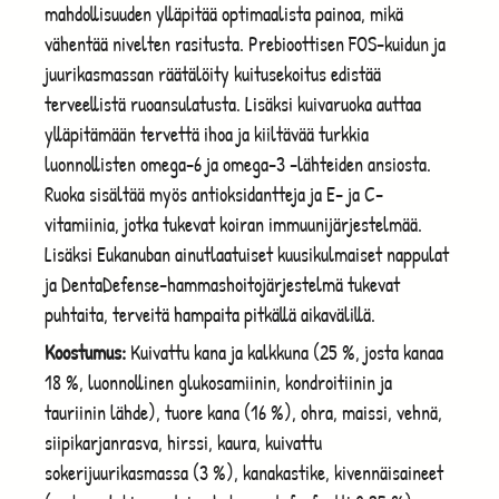
mahdollisuuden ylläpitää optimaalista painoa, mikä
vähentää nivelten rasitusta. Prebioottisen FOS-kuidun ja
juurikasmassan räätälöity kuitusekoitus edistää
terveellistä ruoansulatusta. Lisäksi kuivaruoka auttaa
ylläpitämään tervettä ihoa ja kiiltävää turkkia
luonnollisten omega-6 ja omega-3 -lähteiden ansiosta.
Ruoka sisältää myös antioksidantteja ja E- ja C-
vitamiinia, jotka tukevat koiran immuunijärjestelmää.
Lisäksi Eukanuban ainutlaatuiset kuusikulmaiset nappulat
ja DentaDefense-hammashoitojärjestelmä tukevat
puhtaita, terveitä hampaita pitkällä aikavälillä.
Koostumus:
Kuivattu kana ja kalkkuna (25 %, josta kanaa
18 %, luonnollinen glukosamiinin,
kondroitiinin
ja
tauriinin lähde), tuore kana (16 %), ohra, maissi, vehnä,
siipikarjanrasva, hirssi, kaura, kuivattu
sokerijuurikasmassa (3 %), kanakastike, kivennäisaineet