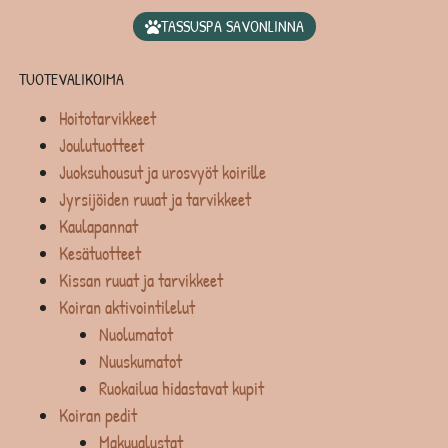
TASSUSPA SAVONLINNA
TUOTEVALIKOIMA
Hoitotarvikkeet
Joulutuotteet
Juoksuhousut ja urosvyöt koirille
Jyrsijöiden ruuat ja tarvikkeet
Kaulapannat
Kesätuotteet
Kissan ruuat ja tarvikkeet
Koiran aktivointilelut
Nuolumatot
Nuuskumatot
Ruokailua hidastavat kupit
Koiran pedit
Makuualustat