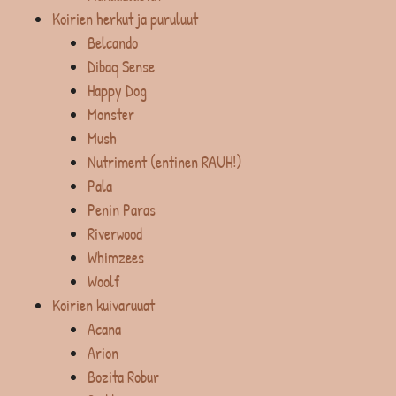
Koirien herkut ja puruluut
Belcando
Dibaq Sense
Happy Dog
Monster
Mush
Nutriment (entinen RAUH!)
Pala
Penin Paras
Riverwood
Whimzees
Woolf
Koirien kuivaruuat
Acana
Arion
Bozita Robur