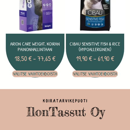
ARION CARE WEIGHT, KOIRAN
CIBAU SENSITIVE FISH & RICE
PAINONHALLINTAAN
(HYPOALLERGINEN)
18,50
€
–
77,65
€
19,90
€
–
61,90
€
VALITSE VAIHTOEHDOISTA
VALITSE VAIHTOEHDOISTA