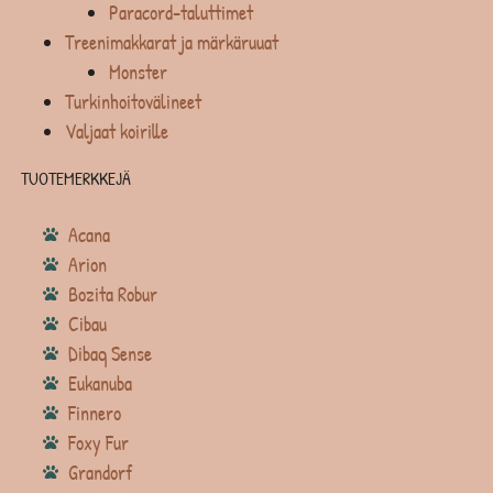
Paracord-taluttimet
Treenimakkarat ja märkäruuat
Monster
Turkinhoitovälineet
Valjaat koirille
TUOTEMERKKEJÄ
Acana
Arion
Bozita Robur
Cibau
Dibaq Sense
Eukanuba
Finnero
Foxy Fur
Grandorf