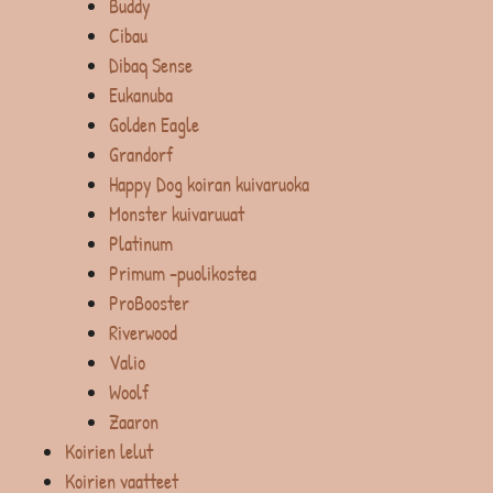
Buddy
Cibau
Dibaq Sense
Eukanuba
Golden Eagle
Grandorf
Happy Dog koiran kuivaruoka
Monster kuivaruuat
Platinum
Primum -puolikostea
ProBooster
Riverwood
Valio
Woolf
Zaaron
Koirien lelut
Koirien vaatteet