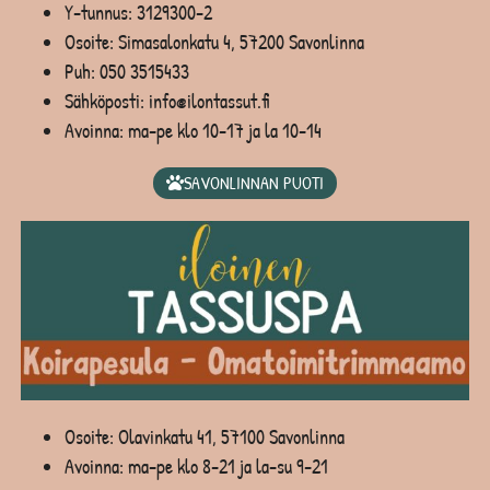
Y-tunnus: 3129300-2
Osoite: Simasalonkatu 4, 57200 Savonlinna
Puh:
050 3515433
Sähköposti: info@ilontassut.fi
Avoinna: ma-pe klo 10-17 ja la 10-14
SAVONLINNAN PUOTI
Osoite: Olavinkatu 41, 57100 Savonlinna
Avoinna: ma-pe klo 8-21 ja la-su 9-21