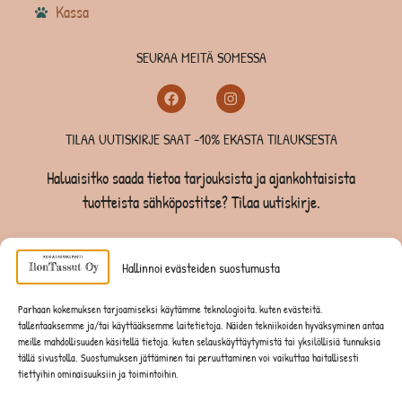
Kassa
SEURAA MEITÄ SOMESSA
TILAA UUTISKIRJE SAAT -10% EKASTA TILAUKSESTA
Haluaisitko saada tietoa tarjouksista ja ajankohtaisista
tuotteista sähköpostitse? Tilaa uutiskirje.
TILAA UUTISKIRJE -SAAT -10% EKASTA TILAUKSESTA
Hallinnoi evästeiden suostumusta
KOIRILLE
Parhaan kokemuksen tarjoamiseksi käytämme teknologioita, kuten evästeitä,
tallentaaksemme ja/tai käyttääksemme laitetietoja. Näiden tekniikoiden hyväksyminen antaa
KISSOILLE
meille mahdollisuuden käsitellä tietoja, kuten selauskäyttäytymistä tai yksilöllisiä tunnuksia
tällä sivustolla. Suostumuksen jättäminen tai peruuttaminen voi vaikuttaa haitallisesti
tiettyihin ominaisuuksiin ja toimintoihin.
JYRSIJÖILLE