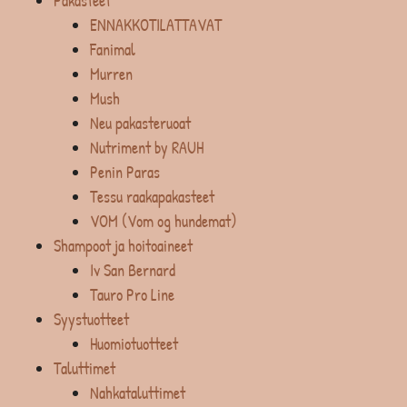
Pakasteet
ENNAKKOTILATTAVAT
Fanimal
Murren
Mush
Neu pakasteruoat
Nutriment by RAUH
Penin Paras
Tessu raakapakasteet
VOM (Vom og hundemat)
Shampoot ja hoitoaineet
Iv San Bernard
Tauro Pro Line
Syystuotteet
Huomiotuotteet
Taluttimet
Nahkataluttimet