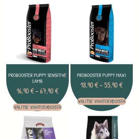
PROBOOSTER PUPPY SENSITIVE
PROBOOSTER PUPPY MAXI
LAMB
18,90
€
–
55,90
€
16,90
€
–
67,90
€
VALITSE VAIHTOEHDOISTA
VALITSE VAIHTOEHDOISTA