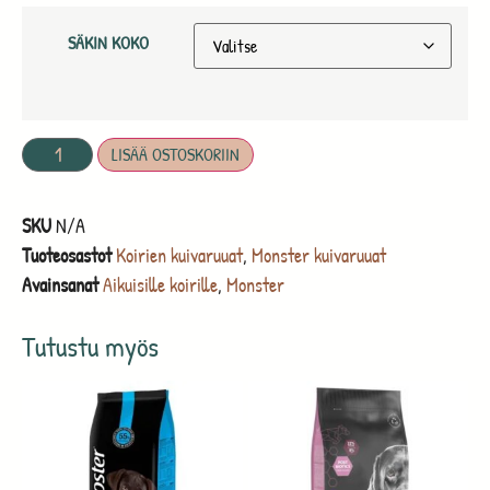
SÄKIN KOKO
LISÄÄ OSTOSKORIIN
SKU
N/A
Tuoteosastot
Koirien kuivaruuat
,
Monster kuivaruuat
Avainsanat
Aikuisille koirille
,
Monster
Tutustu myös