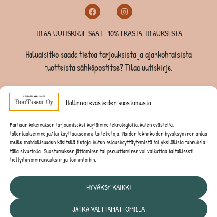
TILAA UUTISKIRJE SAAT -10% EKASTA TILAUKSESTA
Haluaisitko saada tietoa tarjouksista ja ajankohtaisista
tuotteista sähköpostitse? Tilaa uutiskirje.
TILAA UUTISKIRJE -SAAT -10% EKASTA TILAUKSESTA
Hallinnoi evästeiden suostumusta
KOIRILLE
Parhaan kokemuksen tarjoamiseksi käytämme teknologioita, kuten evästeitä,
tallentaaksemme ja/tai käyttääksemme laitetietoja. Näiden tekniikoiden hyväksyminen antaa
KISSOILLE
meille mahdollisuuden käsitellä tietoja, kuten selauskäyttäytymistä tai yksilöllisiä tunnuksia
tällä sivustolla. Suostumuksen jättäminen tai peruuttaminen voi vaikuttaa haitallisesti
tiettyihin ominaisuuksiin ja toimintoihin.
JYRSIJÖILLE
HYVÄKSY KAIKKI
JATKA VÄLTTÄMÄTTÖMILLÄ
Tietosuojaseloste