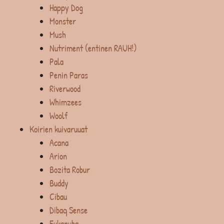
Happy Dog
Monster
Mush
Nutriment (entinen RAUH!)
Pala
Penin Paras
Riverwood
Whimzees
Woolf
Koirien kuivaruuat
Acana
Arion
Bozita Robur
Buddy
Cibau
Dibaq Sense
Eukanuba