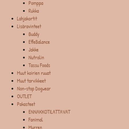
Pomppa
Rukka
Lahjakortit
Lisäravinteet
Buddy
EffeBalance
Jakke
Nutrolin
Tassu Foods
Muut koirien ruuat
Muut tarvikkeet
Non-stop Dogwear
OUTLET
Pakasteet
ENNAKKOTILATTAVAT
Fanimal
Murren