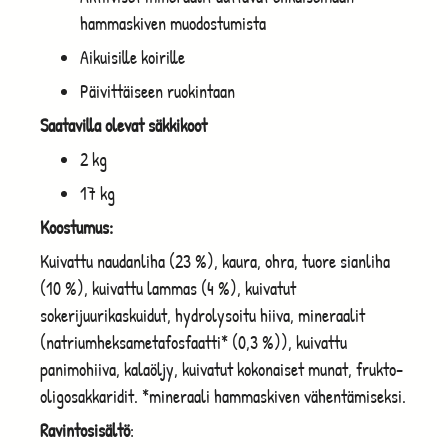
hammaskiven muodostumista
Aikuisille koirille
Päivittäiseen ruokintaan
Saatavilla olevat säkkikoot
2 kg
17 kg
Koostumus:
Kuivattu naudanliha (23 %), kaura, ohra, tuore sianliha
(10 %), kuivattu lammas (4 %), kuivatut
sokerijuurikaskuidut, hydrolysoitu hiiva, mineraalit
(natriumheksametafosfaatti* (0,3 %)), kuivattu
panimohiiva, kalaöljy, kuivatut kokonaiset munat, frukto-
oligosakkaridit. *mineraali hammaskiven vähentämiseksi.
Ravintosisältö
: