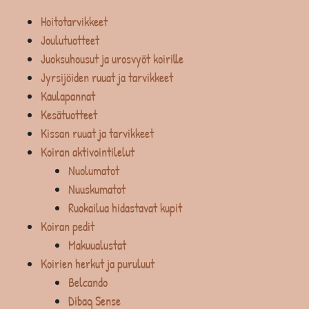
Hoitotarvikkeet
Joulutuotteet
Juoksuhousut ja urosvyöt koirille
Jyrsijöiden ruuat ja tarvikkeet
Kaulapannat
Kesätuotteet
Kissan ruuat ja tarvikkeet
Koiran aktivointilelut
Nuolumatot
Nuuskumatot
Ruokailua hidastavat kupit
Koiran pedit
Makuualustat
Koirien herkut ja puruluut
Belcando
Dibaq Sense