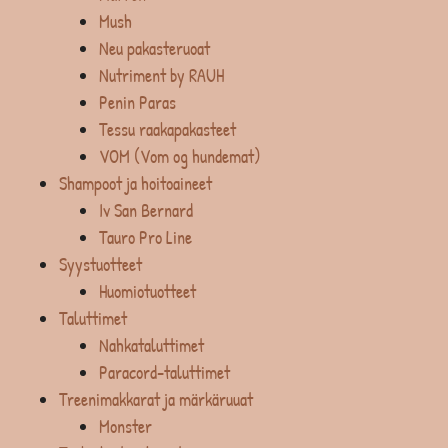
Mush
Neu pakasteruoat
Nutriment by RAUH
Penin Paras
Tessu raakapakasteet
VOM (Vom og hundemat)
Shampoot ja hoitoaineet
Iv San Bernard
Tauro Pro Line
Syystuotteet
Huomiotuotteet
Taluttimet
Nahkataluttimet
Paracord-taluttimet
Treenimakkarat ja märkäruuat
Monster