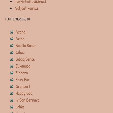
Turkinhoitovälineet
Valjaat koirille
TUOTEMERKKEJÄ
Acana
Arion
Bozita Robur
Cibau
Dibaq Sense
Eukanuba
Finnero
Foxy Fur
Grandorf
Happy Dog
Iv San Bernard
Jakke