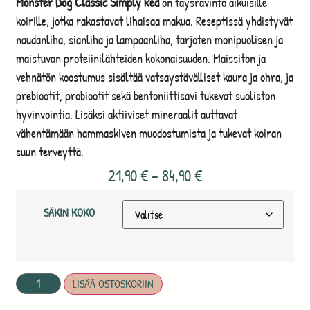
Monster Dog Classic Simply Red
on täysravinto aikuisille
koirille, jotka rakastavat lihaisaa makua. Reseptissä yhdistyvät
naudanliha, sianliha ja lampaanliha, tarjoten monipuolisen ja
maistuvan proteiinilähteiden kokonaisuuden. Maissiton ja
vehnätön koostumus sisältää vatsaystävälliset kaura ja ohra, ja
prebiootit, probiootit sekä bentoniittisavi tukevat suoliston
hyvinvointia. Lisäksi aktiiviset mineraalit auttavat
vähentämään hammaskiven muodostumista ja tukevat koiran
suun terveyttä.
21,90
€
–
84,90
€
SÄKIN KOKO
LISÄÄ OSTOSKORIIN