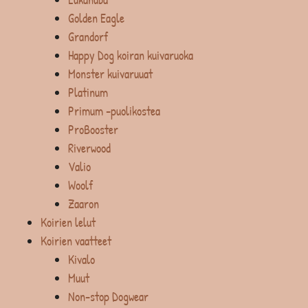
Golden Eagle
Grandorf
Happy Dog koiran kuivaruoka
Monster kuivaruuat
Platinum
Primum -puolikostea
ProBooster
Riverwood
Valio
Woolf
Zaaron
Koirien lelut
Koirien vaatteet
Kivalo
Muut
Non-stop Dogwear