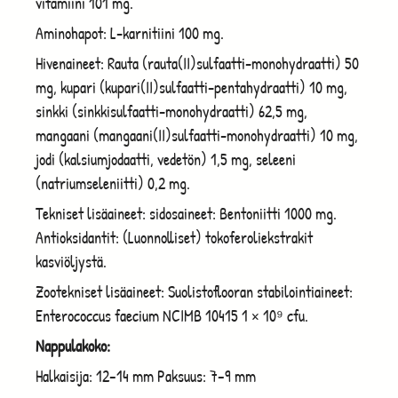
vitamiini 101 mg.
Aminohapot: L-karnitiini 100 mg.
Hivenaineet: Rauta (rauta(II)sulfaatti-monohydraatti) 50
mg, kupari (kupari(II)sulfaatti-pentahydraatti) 10 mg,
sinkki (sinkkisulfaatti-monohydraatti) 62,5 mg,
mangaani (mangaani(II)sulfaatti-monohydraatti) 10 mg,
jodi (kalsiumjodaatti, vedetön) 1,5 mg, seleeni
(natriumseleniitti) 0,2 mg.
Tekniset lisäaineet: sidosaineet: Bentoniitti 1000 mg.
Antioksidantit: (Luonnolliset) tokoferoliekstrakit
kasviöljystä.
Zootekniset lisäaineet: Suolistoflooran stabilointiaineet:
Enterococcus faecium NCIMB 10415 1 × 10⁹ cfu.
Nappulakoko:
Halkaisija: 12–14 mm Paksuus: 7–9 mm