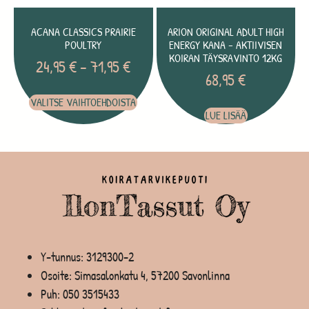
ACANA CLASSICS PRAIRIE
ARION ORIGINAL ADULT HIGH
POULTRY
ENERGY KANA – AKTIIVISEN
KOIRAN TÄYSRAVINTO 12KG
24,95
€
–
71,95
€
68,95
€
VALITSE VAIHTOEHDOISTA
LUE LISÄÄ
Y-tunnus: 3129300-2
Osoite: Simasalonkatu 4, 57200 Savonlinna
Puh:
050 3515433