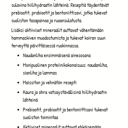
sulavina hiilihydraatin lähteinä. Reseptiä täydentävät
prebiootit, probiootit ja bentoniittisavi, jotka tukevat
suoliston tasapainoa ja ruoansulatusta.
Lisäksi aktiiviset mineraalit auttavat vähentämään
hammaskiven muodostumista ja tukevat koiran suun
terveyttä päivittäisessä ruokinnassa.
Naudanliha ensimmäisenä ainesosana
Monipuolinen proteiinikokonaisuus: naudanliha,
sianliha ja lammas
Maissiton ja vehnätön resepti
Kaura ja ohra vatsaystävällisinä hiilihydraatin
lähteinä
Prebiootit, probiootit ja bentoniittisavi tukevat
suoliston toimintaa
Aktiiviset mineraalit auttavat ehkäisemään