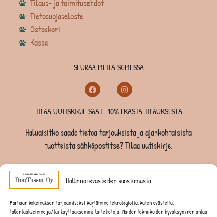
Tilaus- ja toimitusehdot
Tietosuojaseloste
Ostoskori
Kassa
SEURAA MEITÄ SOMESSA
TILAA UUTISKIRJE SAAT -10% EKASTA TILAUKSESTA
Haluaisitko saada tietoa tarjouksista ja ajankohtaisista
tuotteista sähköpostitse? Tilaa uutiskirje.
TILAA UUTISKIRJE -SAAT -10% EKASTA TILAUKSESTA
Hallinnoi evästeiden suostumusta
KOIRILLE
Parhaan kokemuksen tarjoamiseksi käytämme teknologioita, kuten evästeitä,
tallentaaksemme ja/tai käyttääksemme laitetietoja. Näiden tekniikoiden hyväksyminen antaa