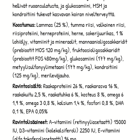
hellivät ruoansulatusta, ja glukosamiini, MSM ja
kondroitiini tukevat kasvavan koiran nivelterveyttä.
Koostumus:
Lammas (25 %), tumma riisi, valkoinen riisi,
riisiproteiini, herneproteiini, herne, sokerijuurikas, 1 %
lohiöljy, vitamiinit ja mineraalit, mannaanioligosakkaridit
(prebiootit MOS 120 mg/kg), fruktoosioligosakkaridit
(prebiootit FOS 480mg/kg), glukosamiini (177 mg/kg),
metyylisulfonyylimetaani (177 mg/kg), kondroitiini
(125 mg/kg), merileväjauho.
Ravintosisältö:
Raakaproteiini 26 %, raakarasva 16 %,
raakakuitu 2,5 %, raakatuhka 6 %, kosteus 8 %, omega 6
1,9 %, omega 3 0,8 %, kalsium 1,4 %, fosfori 0,8 %, DHA
0,1 %, EPA 0,05%
Ravintolisäaineet:
A-vitamiini (retinyyliasetaatti) 15000
IU, D3-vitamiini (kolekalsiferoli) 2250 IU, E-vitamiini
(alfa tokoferoliasetaatti) 96 mg.