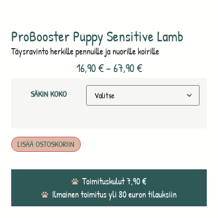
ProBooster Puppy Sensitive Lamb
Täysravinto herkille pennuille ja nuorille koirille
16,90
€
–
67,90
€
SÄKIN KOKO
LISÄÄ OSTOSKORIIN
Toimituskulut 7,90 €
Ilmainen toimitus yli 80 euron tilauksiin