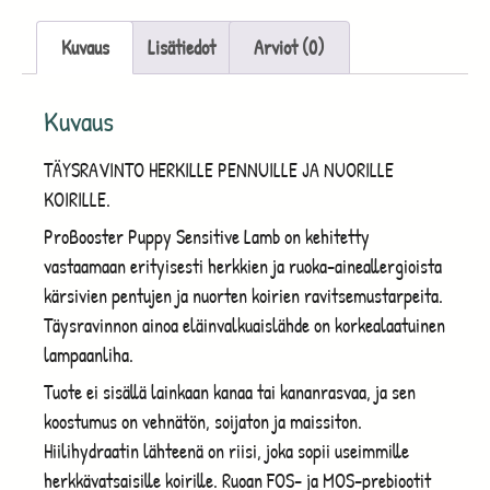
Kuvaus
Lisätiedot
Arviot (0)
Kuvaus
TÄYSRAVINTO HERKILLE PENNUILLE JA NUORILLE
KOIRILLE.
ProBooster Puppy Sensitive Lamb on kehitetty
vastaamaan erityisesti herkkien ja ruoka-aineallergioista
kärsivien pentujen ja nuorten koirien ravitsemustarpeita.
Täysravinnon ainoa eläinvalkuaislähde on korkealaatuinen
lampaanliha.
Tuote ei sisällä lainkaan kanaa tai kananrasvaa, ja sen
koostumus on vehnätön, soijaton ja maissiton.
Hiilihydraatin lähteenä on riisi, joka sopii useimmille
herkkävatsaisille koirille. Ruoan FOS- ja MOS-prebiootit