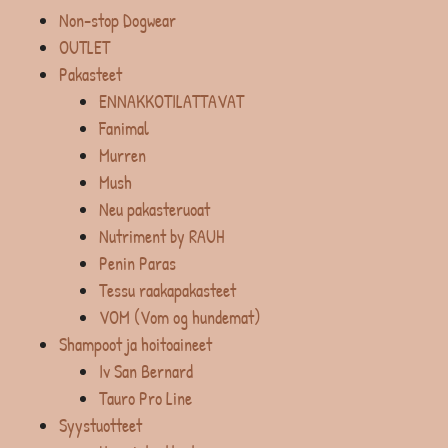
Non-stop Dogwear
OUTLET
Pakasteet
ENNAKKOTILATTAVAT
Fanimal
Murren
Mush
Neu pakasteruoat
Nutriment by RAUH
Penin Paras
Tessu raakapakasteet
VOM (Vom og hundemat)
Shampoot ja hoitoaineet
Iv San Bernard
Tauro Pro Line
Syystuotteet