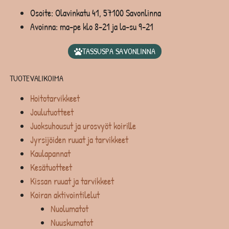
Osoite: Olavinkatu 41, 57100 Savonlinna
Avoinna: ma-pe klo 8-21 ja la-su 9-21
TASSUSPA SAVONLINNA
TUOTEVALIKOIMA
Hoitotarvikkeet
Joulutuotteet
Juoksuhousut ja urosvyöt koirille
Jyrsijöiden ruuat ja tarvikkeet
Kaulapannat
Kesätuotteet
Kissan ruuat ja tarvikkeet
Koiran aktivointilelut
Nuolumatot
Nuuskumatot