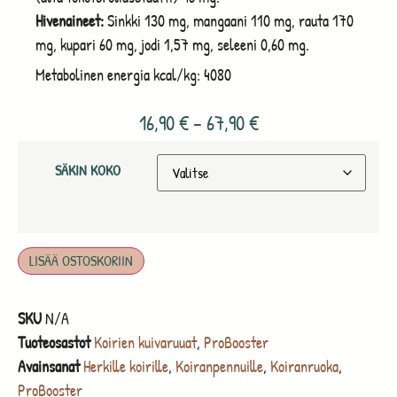
Hivenaineet:
Sinkki 130 mg, mangaani 110 mg, rauta 170
mg, kupari 60 mg, jodi 1,57 mg, seleeni 0,60 mg.
Metabolinen energia kcal/kg: 4080
16,90
€
–
67,90
€
SÄKIN KOKO
LISÄÄ OSTOSKORIIN
SKU
N/A
Tuoteosastot
Koirien kuivaruuat
,
ProBooster
Avainsanat
Herkille koirille
,
Koiranpennuille
,
Koiranruoka
,
ProBooster