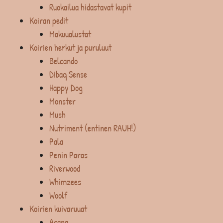
Ruokailua hidastavat kupit
Koiran pedit
Makuualustat
Koirien herkut ja puruluut
Belcando
Dibaq Sense
Happy Dog
Monster
Mush
Nutriment (entinen RAUH!)
Pala
Penin Paras
Riverwood
Whimzees
Woolf
Koirien kuivaruuat
Acana