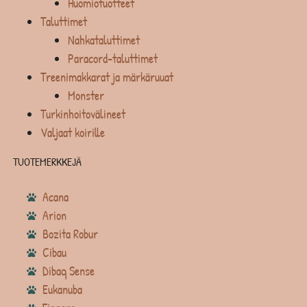
Huomiotuotteet
Taluttimet
Nahkataluttimet
Paracord-taluttimet
Treenimakkarat ja märkäruuat
Monster
Turkinhoitovälineet
Valjaat koirille
TUOTEMERKKEJÄ
Acana
Arion
Bozita Robur
Cibau
Dibaq Sense
Eukanuba