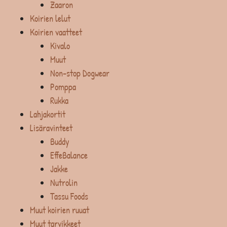
Zaaron
Koirien lelut
Koirien vaatteet
Kivalo
Muut
Non-stop Dogwear
Pomppa
Rukka
Lahjakortit
Lisäravinteet
Buddy
EffeBalance
Jakke
Nutrolin
Tassu Foods
Muut koirien ruuat
Muut tarvikkeet