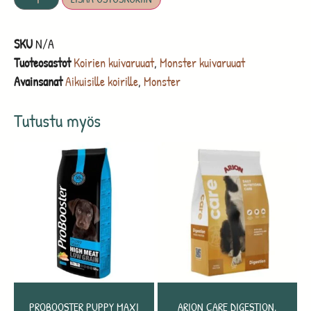
SKU
N/A
Tuoteosastot
Koirien kuivaruuat
,
Monster kuivaruuat
Avainsanat
Aikuisille koirille
,
Monster
Tutustu myös
PROBOOSTER PUPPY MAXI
ARION CARE DIGESTION,