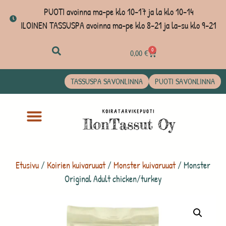
PUOTI avoinna ma-pe klo 10-17 ja la klo 10-14
ILOINEN TASSUSPA avoinna ma-pe klo 8-21 ja la-su klo 9-21
0
0,00
€
TASSUSPA SAVONLINNA
PUOTI SAVONLINNA
Etusivu
/
Koirien kuivaruuat
/
Monster kuivaruuat
/ Monster
Original Adult chicken/turkey