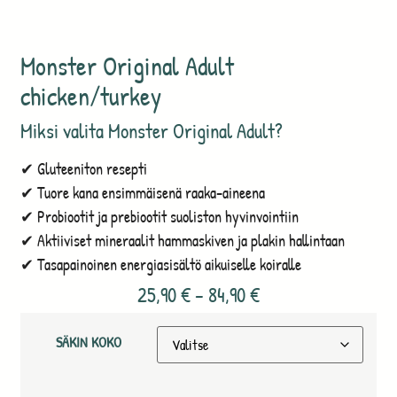
Monster Original Adult
chicken/turkey
Miksi valita Monster Original Adult?
✔ Gluteeniton resepti
✔ Tuore kana ensimmäisenä raaka-aineena
✔ Probiootit ja prebiootit suoliston hyvinvointiin
✔ Aktiiviset mineraalit hammaskiven ja plakin hallintaan
✔ Tasapainoinen energiasisältö aikuiselle koiralle
25,90
€
–
84,90
€
SÄKIN KOKO