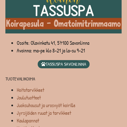
Osoite: Olavinkatu 41, 57100 Savonlinna
Avoinna: ma-pe klo 8-21 ja la-su 9-21
TASSUSPA SAVONLINNA
TUOTEVALIKOIMA
Hoitotarvikkeet
Joulutuotteet
Juoksuhousut ja urosvyöt koirille
Jyrsijöiden ruuat ja tarvikkeet
Kaulapannat