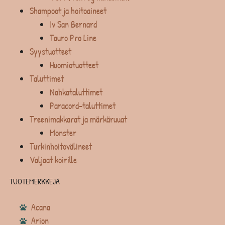
Shampoot ja hoitoaineet
Iv San Bernard
Tauro Pro Line
Syystuotteet
Huomiotuotteet
Taluttimet
Nahkataluttimet
Paracord-taluttimet
Treenimakkarat ja märkäruuat
Monster
Turkinhoitovälineet
Valjaat koirille
TUOTEMERKKEJÄ
Acana
Arion