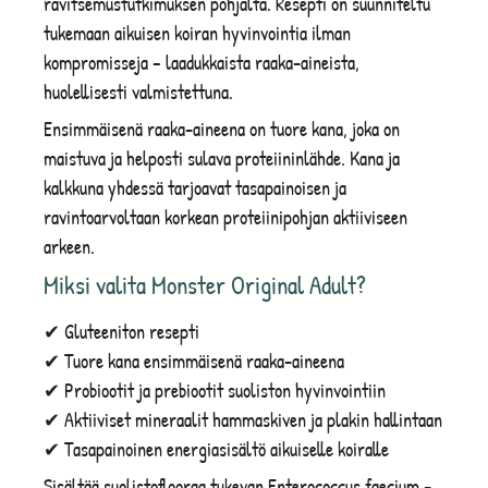
ravitsemustutkimuksen pohjalta. Resepti on suunniteltu
tukemaan aikuisen koiran hyvinvointia ilman
kompromisseja – laadukkaista raaka-aineista,
huolellisesti valmistettuna.
Ensimmäisenä raaka-aineena on tuore kana, joka on
maistuva ja helposti sulava proteiininlähde. Kana ja
kalkkuna yhdessä tarjoavat tasapainoisen ja
ravintoarvoltaan korkean proteiinipohjan aktiiviseen
arkeen.
Miksi valita Monster Original Adult?
✔ Gluteeniton resepti
✔ Tuore kana ensimmäisenä raaka-aineena
✔ Probiootit ja prebiootit suoliston hyvinvointiin
✔ Aktiiviset mineraalit hammaskiven ja plakin hallintaan
✔ Tasapainoinen energiasisältö aikuiselle koiralle
Sisältää suolistoflooraa tukevan Enterococcus faecium -