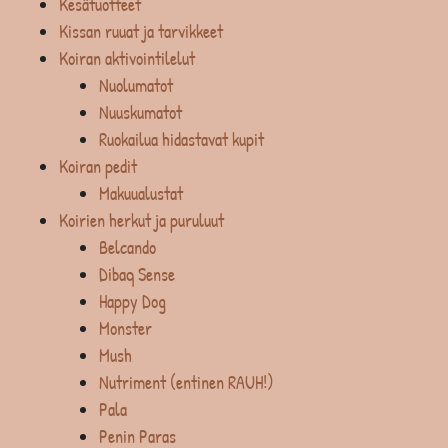
Kesätuotteet
Kissan ruuat ja tarvikkeet
Koiran aktivointilelut
Nuolumatot
Nuuskumatot
Ruokailua hidastavat kupit
Koiran pedit
Makuualustat
Koirien herkut ja puruluut
Belcando
Dibaq Sense
Happy Dog
Monster
Mush
Nutriment (entinen RAUH!)
Pala
Penin Paras