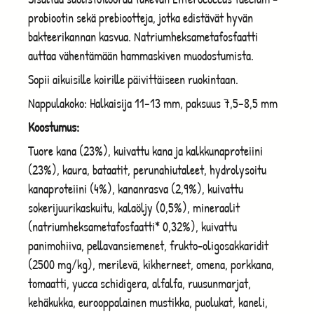
probiootin sekä prebiootteja, jotka edistävät hyvän
bakteerikannan kasvua. Natriumheksametafosfaatti
auttaa vähentämään hammaskiven muodostumista.
Sopii aikuisille koirille päivittäiseen ruokintaan.
Nappulakoko: Halkaisija 11–13 mm, paksuus 7,5–8,5 mm
Koostumus:
Tuore kana (23%), kuivattu kana ja kalkkunaproteiini
(23%), kaura, bataatit, perunahiutaleet, hydrolysoitu
kanaproteiini (4%), kananrasva (2,9%), kuivattu
sokerijuurikaskuitu, kalaöljy (0,5%), mineraalit
(natriumheksametafosfaatti* 0,32%), kuivattu
panimohiiva, pellavansiemenet, frukto-oligosakkaridit
(2500 mg/kg), merilevä, kikherneet, omena, porkkana,
tomaatti, yucca schidigera, alfalfa, ruusunmarjat,
kehäkukka, eurooppalainen mustikka, puolukat, kaneli,