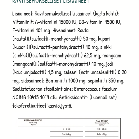
RAVITSEMUKSELLISET LISÄAINEET
Lisäaineet: Ravitsemukselliset lisäaineet (kg:ta kohti):
Vitamiinit: A-vitamiini 15000 IU, D3-vitamiini 1500 IU,
E-vitamiini 101 mg. Hivenaineet: Rauta
(rauta(II)sulfaatti-monohydraatti) 50 mg, kupari
(kupari(II)sulfaatti-pentahydraatti) 10 mg, sinkki
(sinkki(II)sulfaatti-monohydraatti) 62,5 mg, mangaani
(mangaani(II)sulfaatti-monohydraatti) 10 mg, jodi
(kalsiumjodaatti) 1,5 mg, seleeni (natriumseleniitti) 0,20
mg. sidosaineet: Bentoniitti 1000 mg, sepioliitti 350 mg.
Suolistoflooran stabilointiaine: Enterococcus faecium
NCIMB 10415 10^9 cfu. Antioksidantit: (Luonnolliset)
tokoferoliuutteet kasviöljystä.