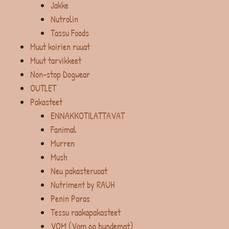
Jakke
Nutrolin
Tassu Foods
Muut koirien ruuat
Muut tarvikkeet
Non-stop Dogwear
OUTLET
Pakasteet
ENNAKKOTILATTAVAT
Fanimal
Murren
Mush
Neu pakasteruoat
Nutriment by RAUH
Penin Paras
Tessu raakapakasteet
VOM (Vom og hundemat)