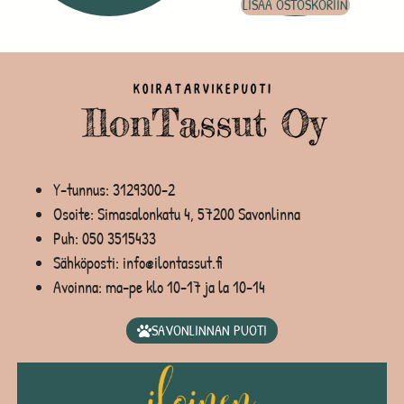
LISÄÄ OSTOSKORIIN
Y-tunnus: 3129300-2
Osoite: Simasalonkatu 4, 57200 Savonlinna
Puh:
050 3515433
Sähköposti: info@ilontassut.fi
Avoinna: ma-pe klo 10-17 ja la 10-14
SAVONLINNAN PUOTI