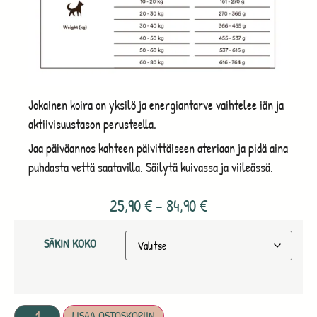
Jokainen koira on yksilö ja energiantarve vaihtelee iän ja
aktiivisuustason perusteella.
Jaa päiväannos kahteen päivittäiseen ateriaan ja pidä aina
puhdasta vettä saatavilla. Säilytä kuivassa ja viileässä.
25,90
€
–
84,90
€
SÄKIN KOKO
LISÄÄ OSTOSKORIIN