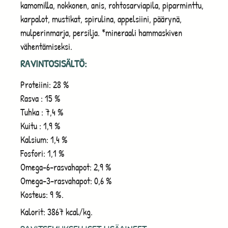
kamomilla, nokkonen, anis, rohtosarviapila, piparminttu,
karpalot, mustikat, spirulina, appelsiini, päärynä,
mulperinmarja, persilja. *mineraali hammaskiven
vähentämiseksi.
RAVINTOSISÄLTÖ:
Proteiini: 28 %
Rasva : 15 %
Tuhka : 7,4 %
Kuitu : 1,9 %
Kalsium: 1,4 %
Fosfori: 1,1 %
Omega-6-rasvahapot: 2,9 %
Omega-3-rasvahapot: 0,6 %
Kosteus: 9 %.
Kalorit: 3867 kcal/kg.