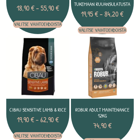
TUKEMAAN RUUANSULATUSTA
18,90
€
–
55,90
€
19,95
€
–
84,20
€
VALITSE VAIHTOEHDOISTA
VALITSE VAIHTOEHDOISTA
CIBAU SENSITIVE LAMB & RICE
ROBUR ADULT MAINTENANCE
12KG
19,90
€
–
62,90
€
74,90
€
VALITSE VAIHTOEHDOISTA