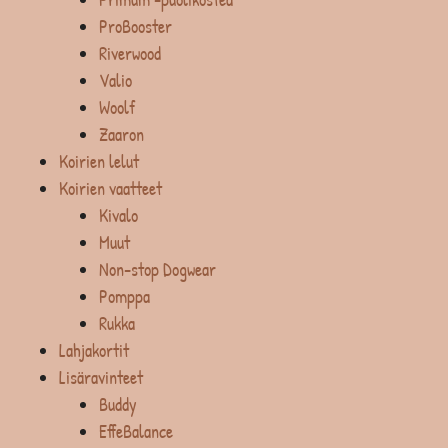
ProBooster
Riverwood
Valio
Woolf
Zaaron
Koirien lelut
Koirien vaatteet
Kivalo
Muut
Non-stop Dogwear
Pomppa
Rukka
Lahjakortit
Lisäravinteet
Buddy
EffeBalance