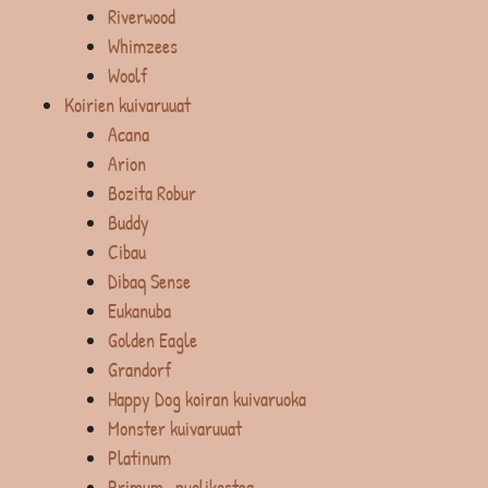
Riverwood
Whimzees
Woolf
Koirien kuivaruuat
Acana
Arion
Bozita Robur
Buddy
Cibau
Dibaq Sense
Eukanuba
Golden Eagle
Grandorf
Happy Dog koiran kuivaruoka
Monster kuivaruuat
Platinum
Primum -puolikostea