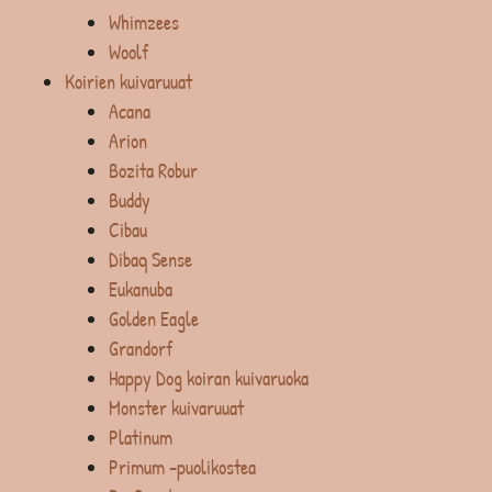
Whimzees
Woolf
Koirien kuivaruuat
Acana
Arion
Bozita Robur
Buddy
Cibau
Dibaq Sense
Eukanuba
Golden Eagle
Grandorf
Happy Dog koiran kuivaruoka
Monster kuivaruuat
Platinum
Primum -puolikostea