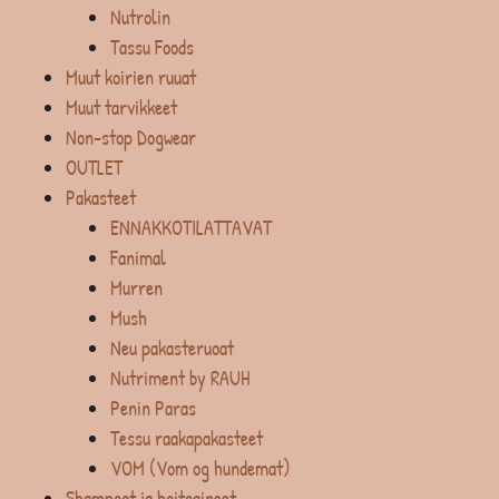
Nutrolin
Tassu Foods
Muut koirien ruuat
Muut tarvikkeet
Non-stop Dogwear
OUTLET
Pakasteet
ENNAKKOTILATTAVAT
Fanimal
Murren
Mush
Neu pakasteruoat
Nutriment by RAUH
Penin Paras
Tessu raakapakasteet
VOM (Vom og hundemat)
Shampoot ja hoitoaineet