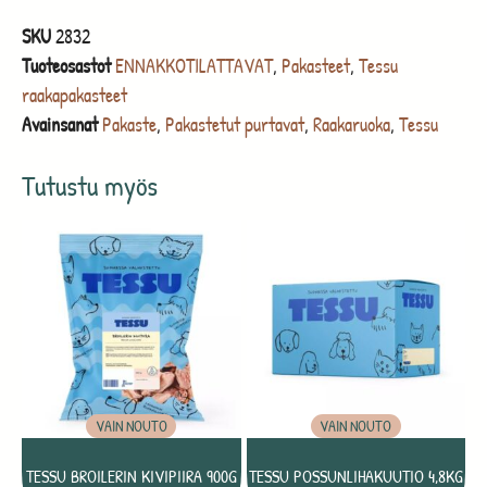
SKU
2832
Tuoteosastot
ENNAKKOTILATTAVAT
,
Pakasteet
,
Tessu
raakapakasteet
Avainsanat
Pakaste
,
Pakastetut purtavat
,
Raakaruoka
,
Tessu
Tutustu myös
VAIN NOUTO
VAIN NOUTO
TESSU BROILERIN KIVIPIIRA 900G
TESSU POSSUNLIHAKUUTIO 4,8KG