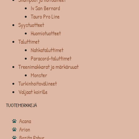
Iv San Bernard
Tauro Pro Line
Syystuotteet
Huomiotuotteet
Taluttimet
Nahkataluttimet
Paracord-taluttimet
Treenimakkarat ja märkäruuat
Monster
Turkinhoitovälineet
Valjaat koirille
TUOTEMERKKEJÄ
Acana
Arion
Bozita Robur