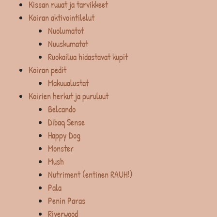
Kissan ruuat ja tarvikkeet
Koiran aktivointilelut
Nuolumatot
Nuuskumatot
Ruokailua hidastavat kupit
Koiran pedit
Makuualustat
Koirien herkut ja puruluut
Belcando
Dibaq Sense
Happy Dog
Monster
Mush
Nutriment (entinen RAUH!)
Pala
Penin Paras
Riverwood