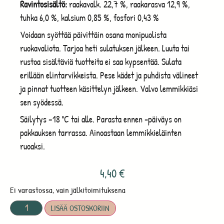
Ravintosisältö:
raakavalk. 22,7 %, raakarasva 12,9 %,
tuhka 6,0 %, kalsium 0,85 %, fosfori 0,43 %
Voidaan syöttää päivittäin osana monipuolista
ruokavaliota. Tarjoa heti sulatuksen jälkeen. Luuta tai
rustoa sisältäviä tuotteita ei saa kypsentää. Sulata
erillään elintarvikkeista. Pese kädet ja puhdista välineet
ja pinnat tuotteen käsittelyn jälkeen. Valvo lemmikkiäsi
sen syödessä.
Säilytys –18 ˚C tai alle. Parasta ennen -päiväys on
pakkauksen tarrassa. Ainoastaan lemmikkieläinten
ruoaksi.
4,40
€
Ei varastossa, vain jälkitoimituksena
LISÄÄ OSTOSKORIIN