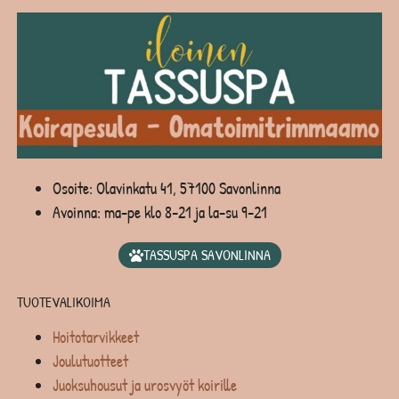
Osoite: Olavinkatu 41, 57100 Savonlinna
Avoinna: ma-pe klo 8-21 ja la-su 9-21
TASSUSPA SAVONLINNA
TUOTEVALIKOIMA
Hoitotarvikkeet
Joulutuotteet
Juoksuhousut ja urosvyöt koirille