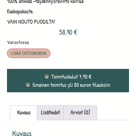
100% ankkaa -täydennysravinto koirille
Raakapakaste.
VAIN NOUTO PUODILTA!
58,90
€
Varastossa
LISÄÄ OSTOSKORIIN
Toimituskulut 7,90 €
Ilmainen toimitus yli 80 euron tilauksiin
Kuvaus
Lisätiedot
Arviot (0)
Kuvaus