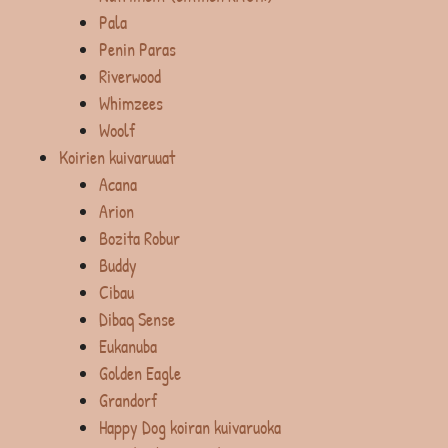
Pala
Penin Paras
Riverwood
Whimzees
Woolf
Koirien kuivaruuat
Acana
Arion
Bozita Robur
Buddy
Cibau
Dibaq Sense
Eukanuba
Golden Eagle
Grandorf
Happy Dog koiran kuivaruoka