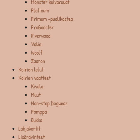
Monster kuivaruuat
Platinum
Primum -puolikostea
ProBooster
Riverwood
Valio
Woolf
Zaaron
Koirien lelut
Koirien vaatteet
Kivalo
Muut
Non-stop Dogwear
Pomppa
Rukka
Lahjakortit
Lisäravinteet