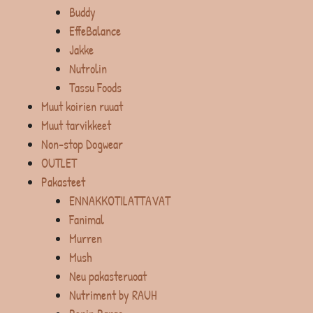
Buddy
EffeBalance
Jakke
Nutrolin
Tassu Foods
Muut koirien ruuat
Muut tarvikkeet
Non-stop Dogwear
OUTLET
Pakasteet
ENNAKKOTILATTAVAT
Fanimal
Murren
Mush
Neu pakasteruoat
Nutriment by RAUH