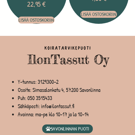
22,95
€
LISÄÄ OSTOSKORIIN
LISÄÄ OSTOSKORIIN
Y-tunnus: 3129300-2
Osoite: Simasalonkatu 4, 57200 Savonlinna
Puh:
050 3515433
Sähköposti: info@ilontassut.fi
Avoinna: ma-pe klo 10-17 ja la 10-14
SAVONLINNAN PUOTI