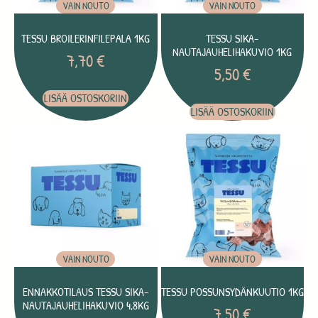
VAIN NOUTO
VAIN NOUTO
TESSU BROILERINFILEPALA 1KG
TESSU SIKA-
NAUTAJAUHELIHAKUVIO 1KG
7,70
€
5,50
€
LISÄÄ OSTOSKORIIN
LISÄÄ OSTOSKORIIN
VAIN NOUTO
VAIN NOUTO
ENNAKKOTILAUS TESSU SIKA-
TESSU POSSUNSYDÄNKUUTIO 1KG
NAUTAJAUHELIHAKUVIO 4,8KG
7,50
€