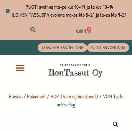
PUOTI avoinna ma-pe klo 10-17 ja la klo 10-14
ILOINEN TASSUSPA avoinna ma-pe klo 8-21 ja la-su klo 9-21
0
0,00
€
TASSUSPA SAVONLINNA
PUOTI SAVONLINNA
Etusivu
/
Pakasteet
/
VOM (Vom og hundemat)
/ VOM Taste
ankka 9kg