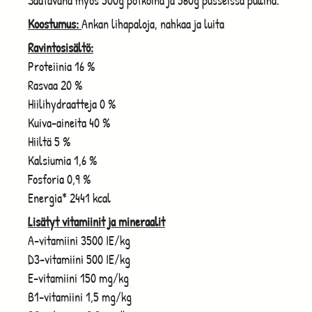
Saatavana myös 500g pötköinä ja 560g pusseissa pullina.
Koostumus:
Ankan lihapaloja, nahkaa ja luita
Ravintosisältö:
Proteiinia 16 %
Rasvaa 20 %
Hiilihydraatteja 0 %
Kuiva-aineita 40 %
Hiiltä 5 %
Kalsiumia 1,6 %
Fosforia 0,9 %
Energia* 2441 kcal
Lisätyt vitamiinit ja mineraalit
A-vitamiini 3500 IE/kg
D3-vitamiini 500 IE/kg
E-vitamiini 150 mg/kg
B1-vitamiini 1,5 mg/kg