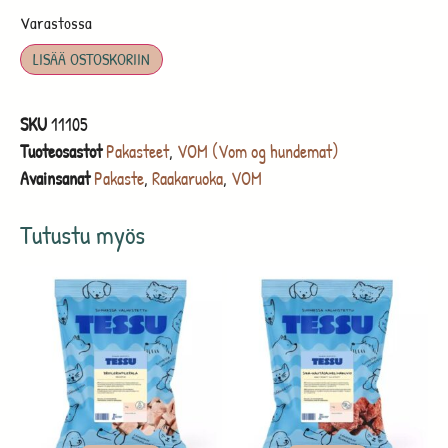
Varastossa
LISÄÄ OSTOSKORIIN
SKU
11105
Tuoteosastot
Pakasteet
,
VOM (Vom og hundemat)
Avainsanat
Pakaste
,
Raakaruoka
,
VOM
Tutustu myös