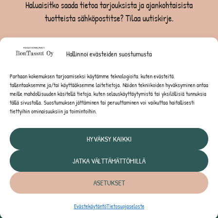
Haluaisitko saada tietoa tarjouksista ja ajankohtaisista
tuotteista sähköpostitse? Tilaa uutiskirje.
TILAA UUTISKIRJE -SAAT -10% EKASTA TILAUKSESTA
Hallinnoi evästeiden suostumusta
KOIRILLE
Parhaan kokemuksen tarjoamiseksi käytämme teknologioita, kuten evästeitä,
tallentaaksemme ja/tai käyttääksemme laitetietoja. Näiden tekniikoiden hyväksyminen antaa
KISSOILLE
meille mahdollisuuden käsitellä tietoja, kuten selauskäyttäytymistä tai yksilöllisiä tunnuksia
tällä sivustolla. Suostumuksen jättäminen tai peruuttaminen voi vaikuttaa haitallisesti
tiettyihin ominaisuuksiin ja toimintoihin.
JYRSIJÖILLE
HYVÄKSY KAIKKI
JATKA VÄLTTÄMÄTTÖMILLÄ
Tietosuojaseloste
ASETUKSET
© IlonTassut Oy | Kaikki oikeudet pidätetään
Evästekäytäntö
Tietosuojaseloste