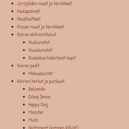
Jyrsijöiden ruuat ja tarvikkeet
Kaulapannat
Kesätuotteet
Kissan ruuat ja tarvikkeet
Koiran aktivointilelut
Nuolumatot
Nuuskumatot
Ruokailua hidastavat kupit
Koiran pedit
Makuualustat
Koirien herkut ja puruluut
Belcando
Dibaq Sense
Happy Dog
Monster
Mush
Nutriment (entinen RAUH!)