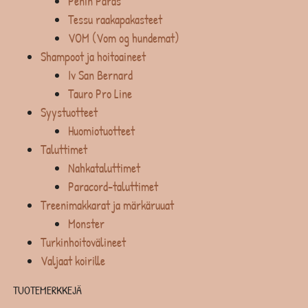
Penin Paras
Tessu raakapakasteet
VOM (Vom og hundemat)
Shampoot ja hoitoaineet
Iv San Bernard
Tauro Pro Line
Syystuotteet
Huomiotuotteet
Taluttimet
Nahkataluttimet
Paracord-taluttimet
Treenimakkarat ja märkäruuat
Monster
Turkinhoitovälineet
Valjaat koirille
TUOTEMERKKEJÄ