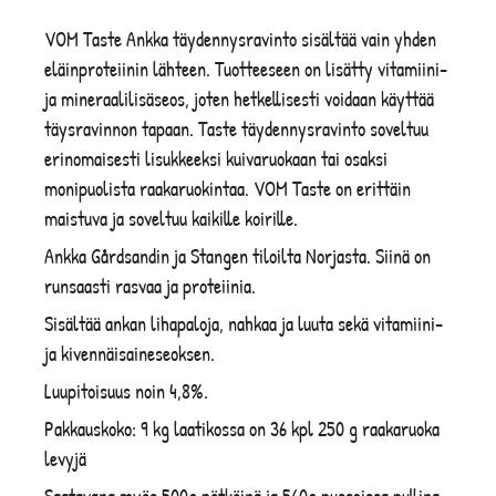
VOM Taste Ankka täydennysravinto sisältää vain yhden
eläinproteiinin lähteen. Tuotteeseen on lisätty vitamiini-
ja mineraalilisäseos, joten hetkellisesti voidaan käyttää
täysravinnon tapaan. Taste täydennysravinto soveltuu
erinomaisesti lisukkeeksi kuivaruokaan tai osaksi
monipuolista raakaruokintaa. VOM Taste on erittäin
maistuva ja soveltuu kaikille koirille.
Ankka Gårdsandin ja Stangen tiloilta Norjasta. Siinä on
runsaasti rasvaa ja proteiinia.
Sisältää ankan lihapaloja, nahkaa ja luuta sekä vitamiini-
ja kivennäisaineseoksen.
Luupitoisuus noin 4,8%.
Pakkauskoko: 9 kg laatikossa on 36 kpl 250 g raakaruoka
levyjä