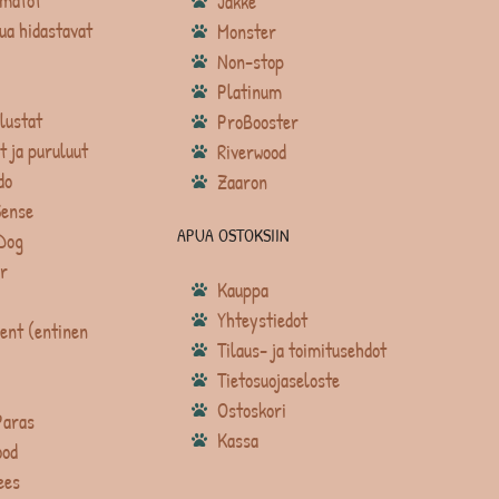
matot
Jakke
ua hidastavat
Monster
Non-stop
Platinum
lustat
ProBooster
t ja puruluut
Riverwood
do
Zaaron
Sense
APUA OSTOKSIIN
Dog
r
Kauppa
Yhteystiedot
ent (entinen
Tilaus- ja toimitusehdot
Tietosuojaseloste
Ostoskori
Paras
Kassa
ood
ees