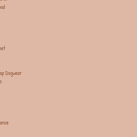
ood
eet
op Dogwear
a
lance