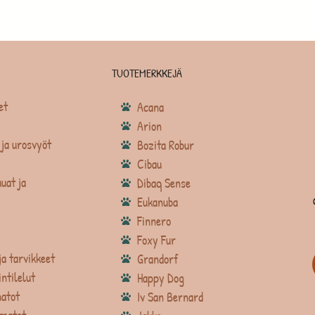
TUOTEMERKKEJÄ
et
Acana
Arion
ja urosvyöt
Bozita Robur
Cibau
uat ja
Dibaq Sense
Eukanuba
Finnero
Foxy Fur
ja tarvikkeet
Grandorf
intilelut
Happy Dog
atot
Iv San Bernard