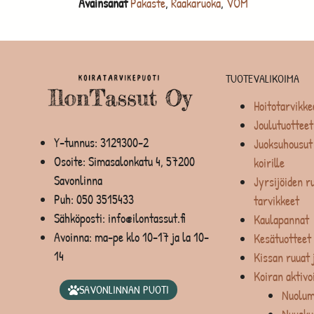
Avainsanat
Pakaste
,
Raakaruoka
,
VOM
TUOTEVALIKOIMA
Hoitotarvikke
Joulutuotteet
Y-tunnus: 3129300-2
Juoksuhousut 
Osoite: Simasalonkatu 4, 57200
koirille
Savonlinna
Jyrsijöiden ru
Puh:
050 3515433
tarvikkeet
Sähköposti: info@ilontassut.fi
Kaulapannat
Avoinna: ma-pe klo 10-17 ja la 10-
Kesätuotteet
14
Kissan ruuat 
Koiran aktivo
SAVONLINNAN PUOTI
Nuolum