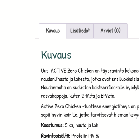
Kuvaus
Lisätiedot
Arviot (0)
Kuvaus
Uusi ACTIVE Zero Chicken on täysravinto kokonaa
naudanlihasta ja lohesta, jotka ovat ensiluokkaisia
Naudanmaha on suoliston bakteeriflooralle hyödyll
rasvahappoja, kuten DHA:ta ja EPA:ta.
Active Zero Chicken -tuotteen energiatiheys on p
sopii hyvin koirille, jotka tarvitsevat hieman kev
Koostumus:
Sika, nauta ja lohi
Ravintosisältö:
Proteiini 14 %