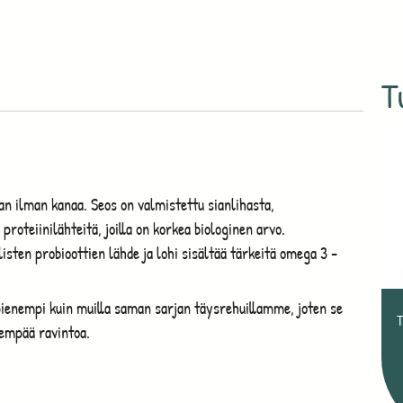
T
n ilman kanaa. Seos on valmistettu sianlihasta,
 proteiinilähteitä, joilla on korkea biologinen arvo.
isten probioottien lähde ja lohi sisältää tärkeitä omega 3 -
ienempi kuin muilla saman sarjan täysrehuillamme, joten se
yempää ravintoa.