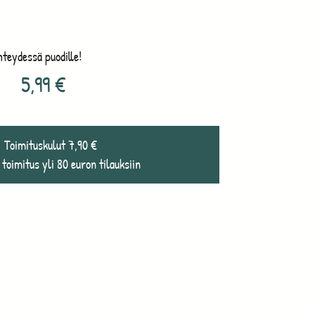
hteydessä puodille!
5,99
€
Toimituskulut 7,90 €
 toimitus yli 80 euron tilauksiin