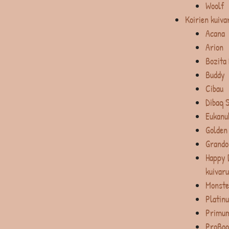
Woolf
Koirien kuiva
Acana
Arion
Bozita
Buddy
Cibau
Dibaq 
Eukanu
Golden
Grando
Happy 
kuivar
Monste
Platin
Primum
ProBoo