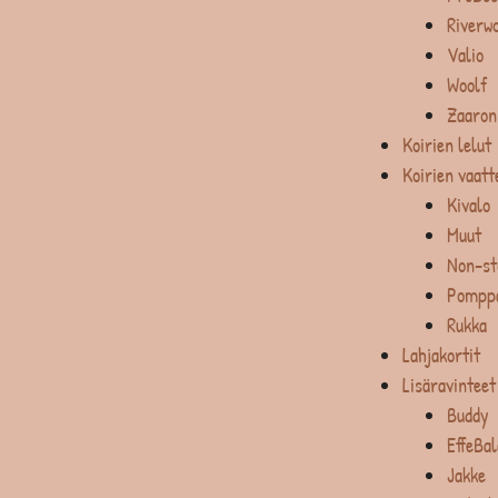
Riverw
Valio
Woolf
Zaaron
Koirien lelut
Koirien vaatt
Kivalo
Muut
Non-st
Pompp
Rukka
Lahjakortit
Lisäravinteet
Buddy
EffeBa
Jakke