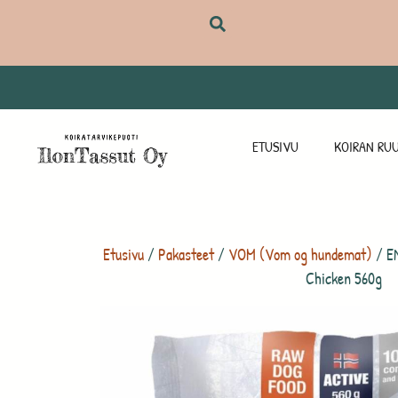
ETUSIVU
KOIRAN RUU
Etusivu
/
Pakasteet
/
VOM (Vom og hundemat)
/ E
Chicken 560g