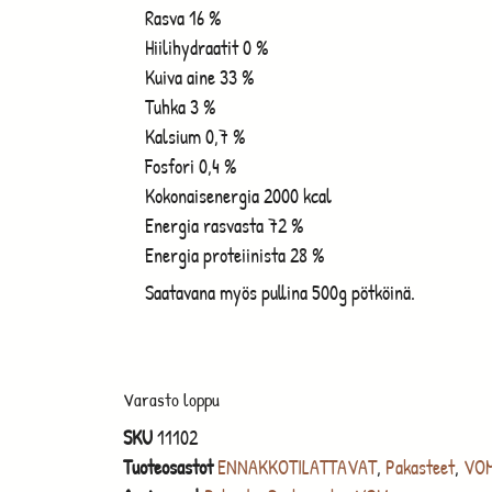
Rasva 16 %
Hiilihydraatit 0 %
Kuiva aine 33 %
Tuhka 3 %
Kalsium 0,7 %
Fosfori 0,4 %
Kokonaisenergia 2000 kcal
Energia rasvasta 72 %
Energia proteiinista 28 %
Saatavana myös pullina 500g pötköinä.
Varasto loppu
SKU
11102
Tuoteosastot
ENNAKKOTILATTAVAT
,
Pakasteet
,
VOM