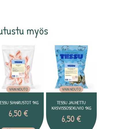
utustu myös
VAIN NOUTO
VAIN NOUTO
TESSU SIANRUSTOT 1KG
TESSU JAUHETTU
KASVISSOSEKUVIO 1KG
6,50
€
6,50
€