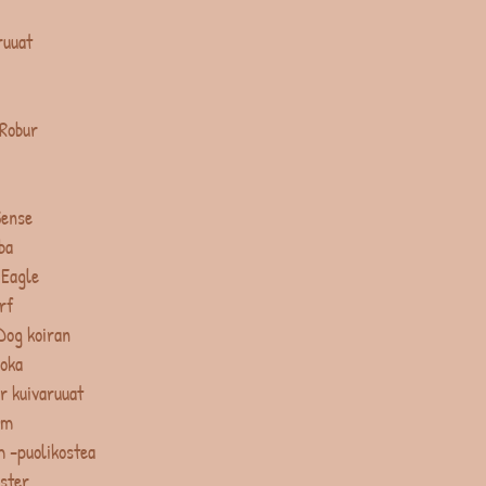
ruuat
 Robur
Sense
ba
 Eagle
rf
Dog koiran
uoka
r kuivaruuat
um
 -puolikostea
ster