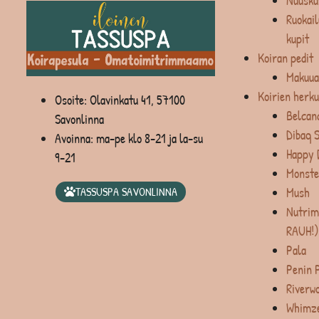
Nuusku
Ruokail
kupit
Koiran pedit
Makuua
Koirien herku
Osoite: Olavinkatu 41, 57100
Belcan
Savonlinna
Dibaq 
Avoinna: ma-pe klo 8-21 ja la-su
Happy 
9-21
Monste
Mush
TASSUSPA SAVONLINNA
Nutrim
RAUH!)
Pala
Penin 
Riverw
Whimz