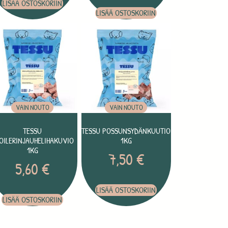
LISÄÄ OSTOSKORIIN
LISÄÄ OSTOSKORIIN
VAIN NOUTO
VAIN NOUTO
TESSU
TESSU POSSUNSYDÄNKUUTIO
OILERINJAUHELIHAKUVIO
1KG
1KG
7,50
€
5,60
€
LISÄÄ OSTOSKORIIN
LISÄÄ OSTOSKORIIN