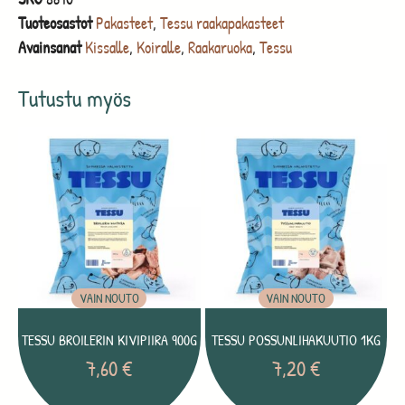
Tuoteosastot
Pakasteet
,
Tessu raakapakasteet
Avainsanat
Kissalle
,
Koiralle
,
Raakaruoka
,
Tessu
Tutustu myös
VAIN NOUTO
VAIN NOUTO
TESSU BROILERIN KIVIPIIRA 900G
TESSU POSSUNLIHAKUUTIO 1KG
7,60
€
7,20
€