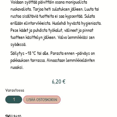
Voidaan syöttää päivittäin osana monipuolista
ruokavaliota. Tarjoa heti sulatuksen jälkeen. Luuta tai
rustoa sisältäviä tuotteita ei saa kypsentää. Sulata
erillään elintarvikkeista. Huolehdi hyvästä hygieniasta.
Pese kädet ja puhdista työkalut, välineet ja pinnat
tuotteen käsittelyn jälkeen. Valvo lemmikkiäsi sen
syödessä.
Säilytys –18 ˚C tai alle. Parasta ennen -päiväys on
pakkauksen tarrassa. Ainoastaan lemmikkieläinten
ruoaksi.
6,20
€
Varastossa
LISÄÄ OSTOSKORIIN
SKU
8610