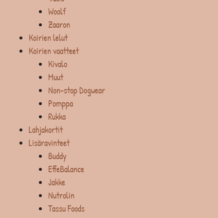
Woolf
Zaaron
Koirien lelut
Koirien vaatteet
Kivalo
Muut
Non-stop Dogwear
Pomppa
Rukka
Lahjakortit
Lisäravinteet
Buddy
EffeBalance
Jakke
Nutrolin
Tassu Foods