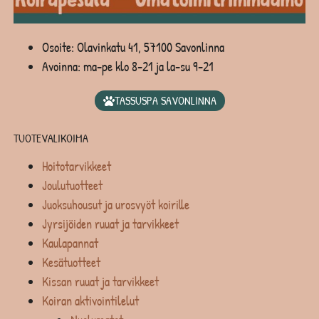
Osoite: Olavinkatu 41, 57100 Savonlinna
Avoinna: ma-pe klo 8-21 ja la-su 9-21
TASSUSPA SAVONLINNA
TUOTEVALIKOIMA
Hoitotarvikkeet
Joulutuotteet
Juoksuhousut ja urosvyöt koirille
Jyrsijöiden ruuat ja tarvikkeet
Kaulapannat
Kesätuotteet
Kissan ruuat ja tarvikkeet
Koiran aktivointilelut