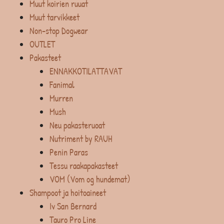
Muut koirien ruuat
Muut tarvikkeet
Non-stop Dogwear
OUTLET
Pakasteet
ENNAKKOTILATTAVAT
Fanimal
Murren
Mush
Neu pakasteruoat
Nutriment by RAUH
Penin Paras
Tessu raakapakasteet
VOM (Vom og hundemat)
Shampoot ja hoitoaineet
Iv San Bernard
Tauro Pro Line