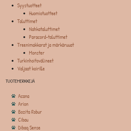
Syystuotteet
Huomiotuotteet
Taluttimet
Nahkataluttimet
Paracord-taluttimet
Treenimakkarat ja märkäruuat
Monster
Turkinhoitovälineet
Valjaat koirille
TUOTEMERKKEJÄ
Acana
Arion
Bozita Robur
Cibau
Dibaq Sense