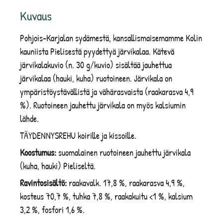
Kuvaus
Pohjois-Karjalan sydämestä, kansallismaisemamme Kolin
kauniista Pielisestä pyydettyä järvikalaa. Kätevä
järvikalakuvio (n. 30 g/kuvio) sisältää jauhettua
järvikalaa (hauki, kuha) ruotoineen. Järvikala on
ympäristöystävällistä ja vähärasvaista (raakarasva 4,9
%). Ruotoineen jauhettu järvikala on myös kalsiumin
lähde.
TÄYDENNYSREHU koirille ja kissoille.
Koostumus:
suomalainen ruotoineen jauhettu järvikala
(kuha, hauki) Pieliseltä.
Ravintosisältö:
raakavalk. 17,8 %, raakarasva 4,9 %,
kosteus 70,7 %, tuhka 7,8 %, raakakuitu <1 %, kalsium
3,2 %, fosfori 1,6 %.