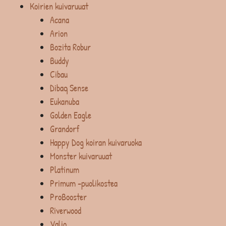
Koirien kuivaruuat
Acana
Arion
Bozita Robur
Buddy
Cibau
Dibaq Sense
Eukanuba
Golden Eagle
Grandorf
Happy Dog koiran kuivaruoka
Monster kuivaruuat
Platinum
Primum -puolikostea
ProBooster
Riverwood
Valio