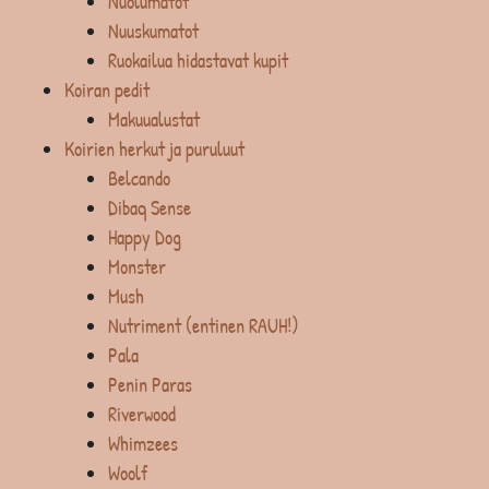
Nuolumatot
Nuuskumatot
Ruokailua hidastavat kupit
Koiran pedit
Makuualustat
Koirien herkut ja puruluut
Belcando
Dibaq Sense
Happy Dog
Monster
Mush
Nutriment (entinen RAUH!)
Pala
Penin Paras
Riverwood
Whimzees
Woolf