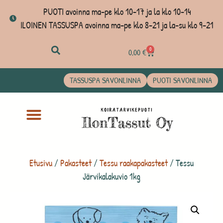
PUOTI avoinna ma-pe klo 10-17 ja la klo 10-14
ILOINEN TASSUSPA avoinna ma-pe klo 8-21 ja la-su klo 9-21
0
0,00
€
TASSUSPA SAVONLINNA
PUOTI SAVONLINNA
Etusivu
/
Pakasteet
/
Tessu raakapakasteet
/ Tessu
Järvikalakuvio 1kg