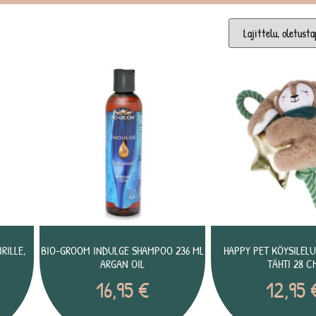
RILLE,
BIO-GROOM INDULGE SHAMPOO 236 ML
HAPPY PET KÖYSILELU
ARGAN OIL
TÄHTI 28 C
16,95
€
12,95