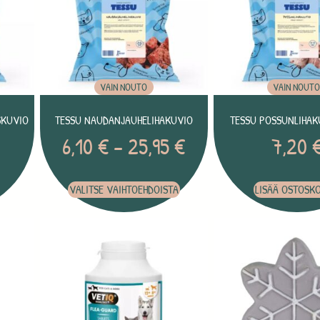
VAIN NOUTO
VAIN NOUT
SKUVIO
TESSU NAUDANJAUHELIHAKUVIO
TESSU POSSUNLIHAK
6,10
€
–
25,95
€
7,20
VALITSE VAIHTOEHDOISTA
LISÄÄ OSTOSKO