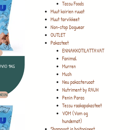
Tassu Foods
Muut koirien ruuat
Muut tarvikkeet
Non-stop Dogwear
OUTLET
Pakasteet
ENNAKKOTILATTAVAT
O
Fanimal
Murren
UVIO 1KG
Mush
€
Neu pakasteruoat
Nutriment by RAUH
RIIN
Penin Paras
Tessu raakapakasteet
VOM (Vom og
hundemat)
Shampoot ja hoitoaineet