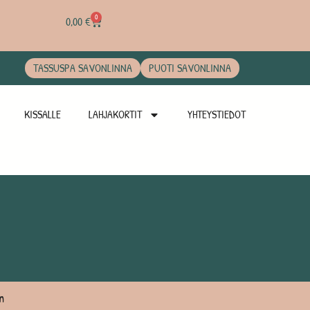
0
0,00
€
TASSUSPA SAVONLINNA
PUOTI SAVONLINNA
KISSALLE
LAHJAKORTIT
YHTEYSTIEDOT
n