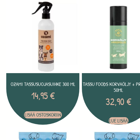
OZAMI TASSUSUOJASUIHKE 300 ML
TASSU FOODS KORVAÖLJY + P
50ML
14,95
€
32,90
€
LISÄÄ OSTOSKORIIN
LUE LISÄÄ