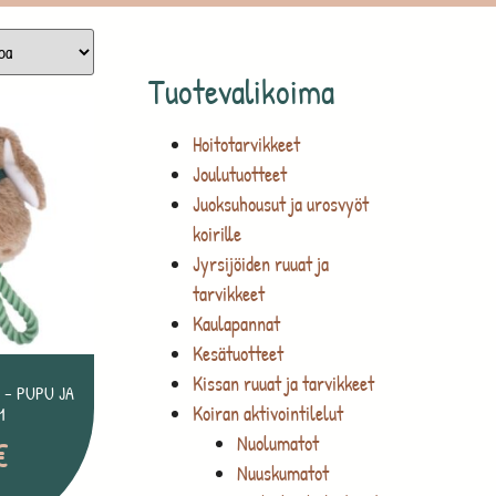
Tuotevalikoima
Hoitotarvikkeet
Joulutuotteet
Juoksuhousut ja urosvyöt
koirille
Jyrsijöiden ruuat ja
tarvikkeet
Kaulapannat
Kesätuotteet
Kissan ruuat ja tarvikkeet
 – PUPU JA
Koiran aktivointilelut
M
Nuolumatot
€
Nuuskumatot