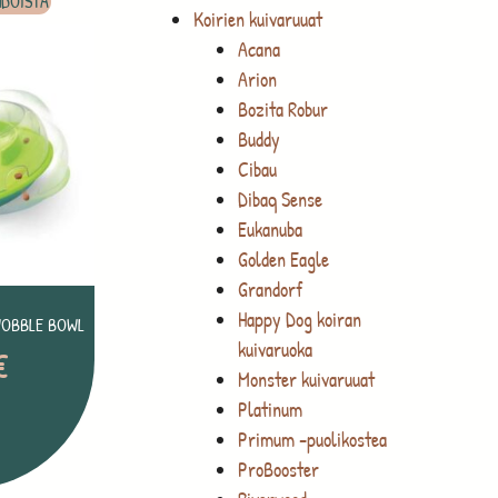
HDOISTA
Koirien kuivaruuat
Acana
Arion
Bozita Robur
Buddy
Cibau
Dibaq Sense
Eukanuba
Golden Eagle
Grandorf
Happy Dog koiran
WOBBLE BOWL
kuivaruoka
€
Monster kuivaruuat
Platinum
Primum -puolikostea
ProBooster