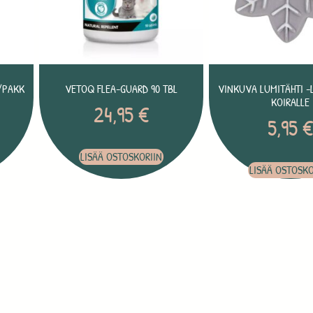
/PAKK
VETOQ FLEA-GUARD 90 TBL
VINKUVA LUMITÄHTI -
KOIRALLE
24,95
€
5,95
LISÄÄ OSTOSKORIIN
LISÄÄ OSTOSKO