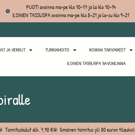
PUOTI avoinna ma-pe klo 10-17 ja la klo 10-14
ILOINEN TASSUSPA avoinna ma-pe klo 8-21 ja la-su klo 9-21
AT JA HERKUT
TURKINHOITO
KOIRAN TARVIKKEET
ILOINEN TASSUSPA SAVONLINNA
iralle
Toimituskulut alk. 7,90 €
Ilmainen toimitus yli 80 euron tilauksii