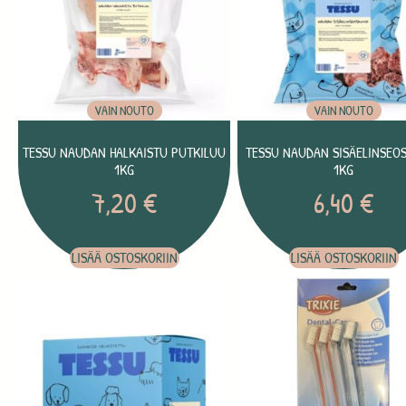
VAIN NOUTO
VAIN NOUTO
TESSU NAUDAN HALKAISTU PUTKILUU
TESSU NAUDAN SISÄELINSEO
1KG
1KG
7,20
€
6,40
€
LISÄÄ OSTOSKORIIN
LISÄÄ OSTOSKORIIN