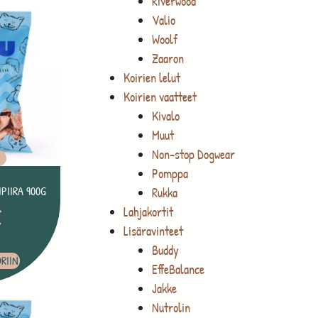
Riverwood
Valio
Woolf
Zaaron
Koirien lelut
Koirien vaatteet
Kivalo
Muut
Non-stop Dogwear
O
Pomppa
PIIRA 900G
Rukka
€
Lahjakortit
Lisäravinteet
Buddy
RIIN
EffeBalance
Jakke
Nutrolin