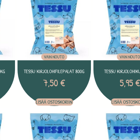
VAIN NOUTO
VAIN NOUT
1KG
TESSU KIRJOLOHIFILEPALAT 800G
TESSU KIRJOLOHIK
7,50
€
5,95
LISÄÄ OSTOSKORIIN
LISÄÄ OSTOSKO