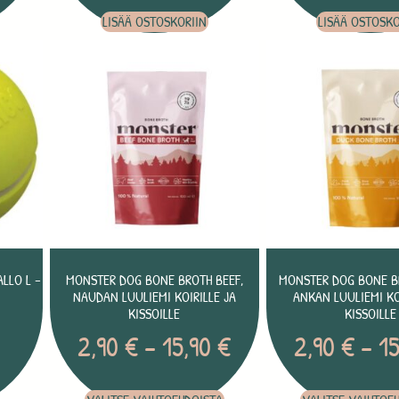
LISÄÄ OSTOSKORIIN
LISÄÄ OSTOSKO
LLO L –
MONSTER DOG BONE BROTH BEEF,
MONSTER DOG BONE B
NAUDAN LUULIEMI KOIRILLE JA
ANKAN LUULIEMI KO
KISSOILLE
KISSOILLE
2,90
€
–
15,90
€
2,90
€
–
1