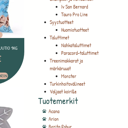
Iv San Bernard
Tauro Pro Line
Syystuotteet
Huomiotuotteet
O
Taluttimet
Nahkataluttimet
UUTIO 1KG
Paracord-taluttimet
€
Treenimakkarat ja
märkäruuat
Monster
RIIN
Turkinhoitovälineet
Valjaat koirille
Tuotemerkit
Acana
Arion
Bozita Robur