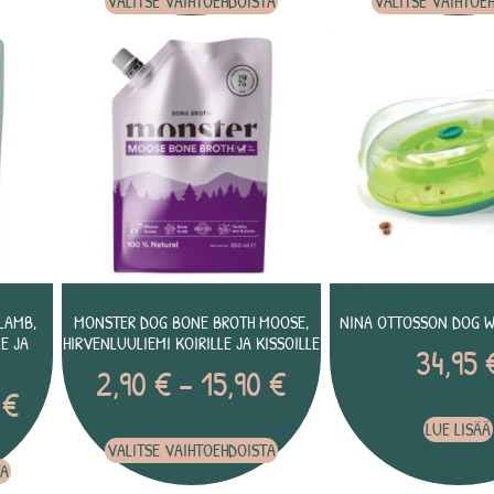
VALITSE VAIHTOEHDOISTA
VALITSE VAIHTOE
LAMB,
MONSTER DOG BONE BROTH MOOSE,
NINA OTTOSSON DOG 
E JA
HIRVENLUULIEMI KOIRILLE JA KISSOILLE
34,95
2,90
€
–
15,90
€
0
€
LUE LISÄÄ
VALITSE VAIHTOEHDOISTA
TA