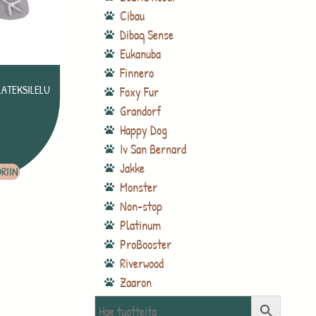
Cibau
Dibaq Sense
Eukanuba
Finnero
LATEKSILELU
Foxy Fur
Grandorf
€
Happy Dog
Iv San Bernard
Jakke
RIIN
Monster
Non-stop
Platinum
ProBooster
Riverwood
Zaaron