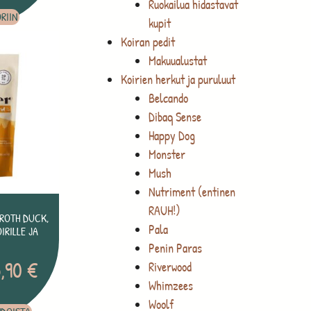
Ruokailua hidastavat
RIIN
kupit
Koiran pedit
Makuualustat
Koirien herkut ja puruluut
Belcando
Dibaq Sense
Happy Dog
Monster
Mush
Nutriment (entinen
RAUH!)
ROTH DUCK,
Pala
IRILLE JA
Penin Paras
5,90
€
Riverwood
Whimzees
Woolf