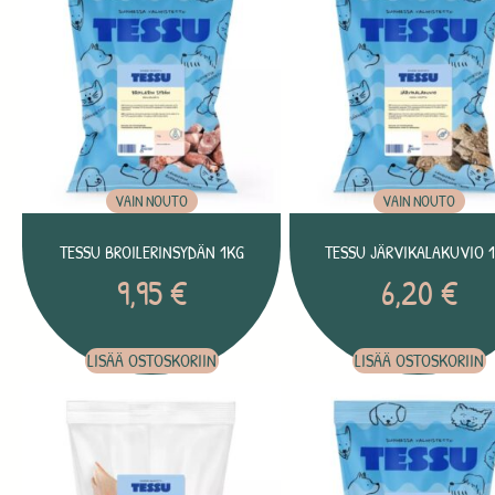
VAIN NOUTO
VAIN NOUTO
TESSU BROILERINSYDÄN 1KG
TESSU JÄRVIKALAKUVIO 
9,95
€
6,20
€
LISÄÄ OSTOSKORIIN
LISÄÄ OSTOSKORIIN