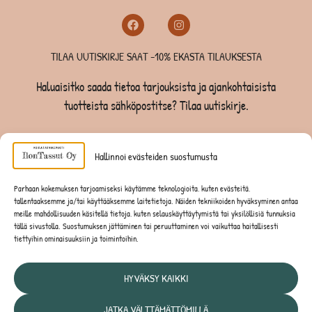
TILAA UUTISKIRJE SAAT -10% EKASTA TILAUKSESTA
Haluaisitko saada tietoa tarjouksista ja ajankohtaisista
tuotteista sähköpostitse? Tilaa uutiskirje.
TILAA UUTISKIRJE -SAAT -10% EKASTA TILAUKSESTA
Hallinnoi evästeiden suostumusta
KOIRILLE
Parhaan kokemuksen tarjoamiseksi käytämme teknologioita, kuten evästeitä,
tallentaaksemme ja/tai käyttääksemme laitetietoja. Näiden tekniikoiden hyväksyminen antaa
KISSOILLE
meille mahdollisuuden käsitellä tietoja, kuten selauskäyttäytymistä tai yksilöllisiä tunnuksia
tällä sivustolla. Suostumuksen jättäminen tai peruuttaminen voi vaikuttaa haitallisesti
tiettyihin ominaisuuksiin ja toimintoihin.
JYRSIJÖILLE
HYVÄKSY KAIKKI
JATKA VÄLTTÄMÄTTÖMILLÄ