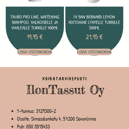
TAURO PRO LINE, WHITENING
IV SAN BERNARD LEMON
SHAMPOO, VALKOISELLE JA
HOITOAINE LYHYELLE TURKILLE
VAALEALLE TURKILLE 400ML
500ML
19,95
€
21,95
€
LISÄÄ OSTOSKORIIN
LISÄÄ OSTOSKORIIN
Y-tunnus: 3129300-2
Osoite: Simasalonkatu 4, 57200 Savonlinna
Puh:
050 3515433