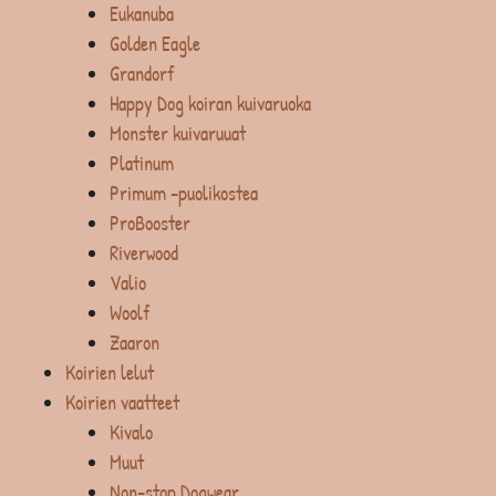
Eukanuba
Golden Eagle
Grandorf
Happy Dog koiran kuivaruoka
Monster kuivaruuat
Platinum
Primum -puolikostea
ProBooster
Riverwood
Valio
Woolf
Zaaron
Koirien lelut
Koirien vaatteet
Kivalo
Muut
Non-stop Dogwear