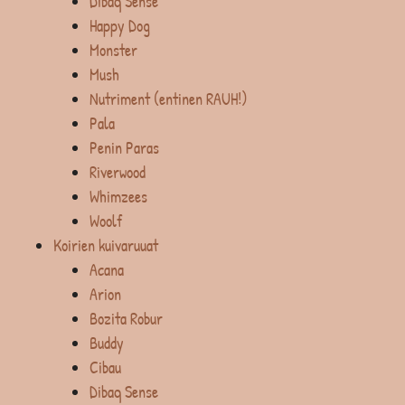
Dibaq Sense
Happy Dog
Monster
Mush
Nutriment (entinen RAUH!)
Pala
Penin Paras
Riverwood
Whimzees
Woolf
Koirien kuivaruuat
Acana
Arion
Bozita Robur
Buddy
Cibau
Dibaq Sense