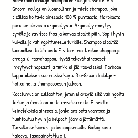
Bio-Groom Indulge Shampoo
koirille ja kissoille. Bio-
Groom Indulge on luonnollinen ja mieto shampoo, joka
sisältää hoitavia ainesosia 100 % puhtaasta, Marokosta
peräisin olevasta arganöljystä. Arganöljy imeytyy
syvälle ja ravitsee ihoa ja karvaa sisältä päin. Sopii hyvin
kuivalle ja vahingoittuneelle turkille. Shampoo sisältää
luonnollisista lähteistä E-vitamiinia, linoleenihappoa ja
omega-6-rasvahappoa. Hyvää tekevät ainesosat
imeytyvät nopeasti ja turkki ei jää rasvaiseksi. Parhaan
lopputuloksen saamiseksi käytä Bio-Groom Indulge -
hoitoainetta shampoopesun jälkeen.
Koostumus on sulfaatiton, joten ei ärsytä eikä vahingoita
turkin ja ihon luontaista rasvakerrosta. Ei sisällä
keinotekoisia ainesosia, jonka ansiosta vaahtoaa ja
huuhtoutuu hyvin ja helposti jäämiä jättämättä.
Turvallinen koiran- ja kissanpennuille. Biologisesti
hajoava. Tasapainotettu pH.