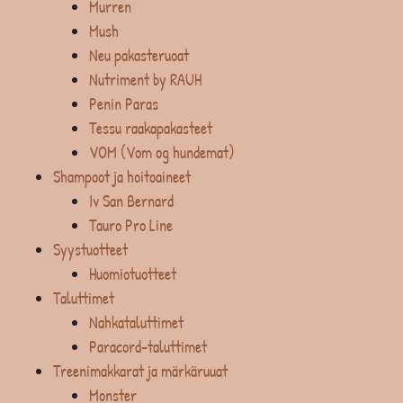
Murren
Mush
Neu pakasteruoat
Nutriment by RAUH
Penin Paras
Tessu raakapakasteet
VOM (Vom og hundemat)
Shampoot ja hoitoaineet
Iv San Bernard
Tauro Pro Line
Syystuotteet
Huomiotuotteet
Taluttimet
Nahkataluttimet
Paracord-taluttimet
Treenimakkarat ja märkäruuat
Monster