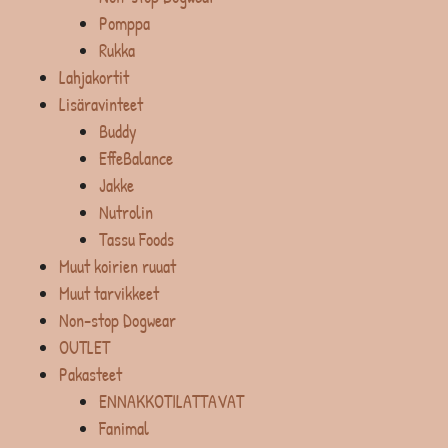
Pomppa
Rukka
Lahjakortit
Lisäravinteet
Buddy
EffeBalance
Jakke
Nutrolin
Tassu Foods
Muut koirien ruuat
Muut tarvikkeet
Non-stop Dogwear
OUTLET
Pakasteet
ENNAKKOTILATTAVAT
Fanimal