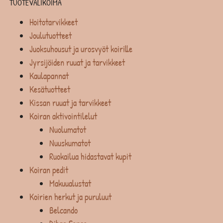
TUOTEVALIKOIMA
Hoitotarvikkeet
Joulutuotteet
Juoksuhousut ja urosvyöt koirille
Jyrsijöiden ruuat ja tarvikkeet
Kaulapannat
Kesätuotteet
Kissan ruuat ja tarvikkeet
Koiran aktivointilelut
Nuolumatot
Nuuskumatot
Ruokailua hidastavat kupit
Koiran pedit
Makuualustat
Koirien herkut ja puruluut
Belcando