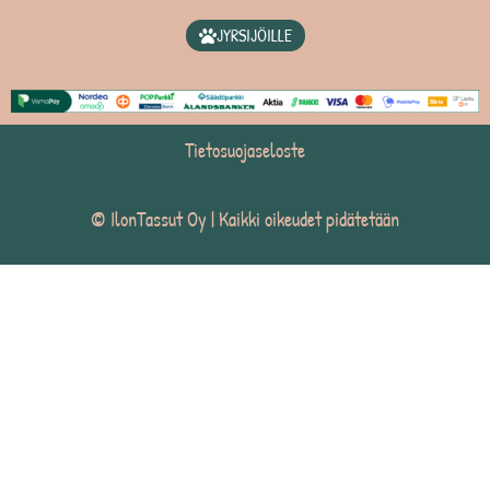
JYRSIJÖILLE
Tietosuojaseloste
© IlonTassut Oy | Kaikki oikeudet pidätetään