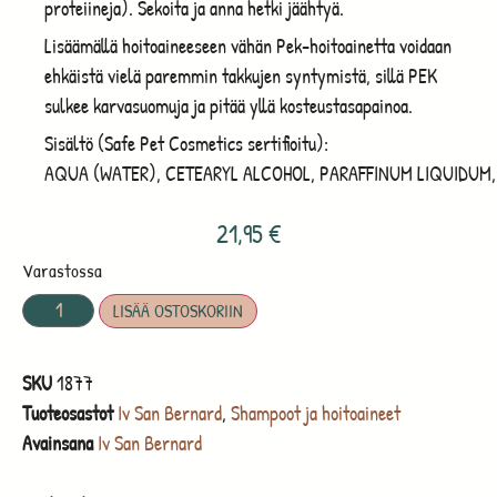
proteiineja). Sekoita ja anna hetki jäähtyä.
Lisäämällä hoitoaineeseen vähän Pek-hoitoainetta voidaan
ehkäistä vielä paremmin takkujen syntymistä, sillä PEK
sulkee karvasuomuja ja pitää yllä kosteustasapainoa.
Sisältö (Safe Pet Cosmetics sertifioitu):
AQUA
(
WATER
),
CETEARYL
ALCOHOL
,
PARAFFINUM
LIQUIDUM
21,95
€
Varastossa
LISÄÄ OSTOSKORIIN
SKU
1877
Tuoteosastot
Iv San Bernard
,
Shampoot ja hoitoaineet
Avainsana
Iv San Bernard