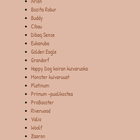
Arion
Bozita Robur
Buddy
Cibau
Dibaq Sense
Eukanuba
Golden Eagle
Grandorf
Happy Dog koiran kuivaruoka
Monster kuivaruuat
Platinum
Primum -puolikostea
ProBooster
Riverwood
Valio
Woolf
Zaaron