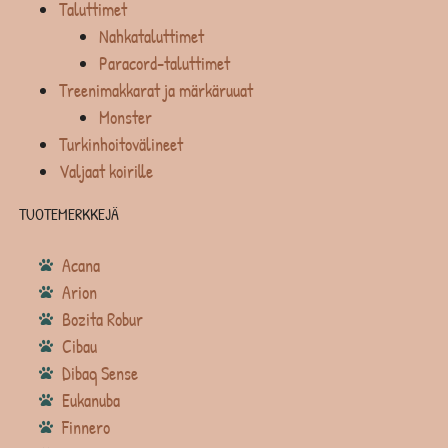
Taluttimet
Nahkataluttimet
Paracord-taluttimet
Treenimakkarat ja märkäruuat
Monster
Turkinhoitovälineet
Valjaat koirille
TUOTEMERKKEJÄ
Acana
Arion
Bozita Robur
Cibau
Dibaq Sense
Eukanuba
Finnero