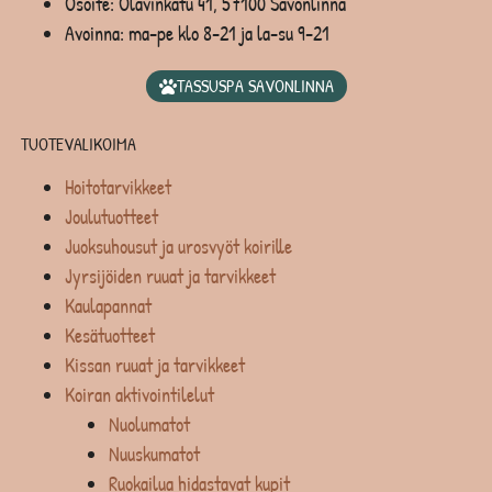
Osoite: Olavinkatu 41, 57100 Savonlinna
Avoinna: ma-pe klo 8-21 ja la-su 9-21
TASSUSPA SAVONLINNA
TUOTEVALIKOIMA
Hoitotarvikkeet
Joulutuotteet
Juoksuhousut ja urosvyöt koirille
Jyrsijöiden ruuat ja tarvikkeet
Kaulapannat
Kesätuotteet
Kissan ruuat ja tarvikkeet
Koiran aktivointilelut
Nuolumatot
Nuuskumatot
Ruokailua hidastavat kupit