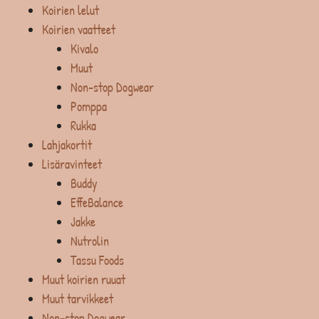
Koirien lelut
Koirien vaatteet
Kivalo
Muut
Non-stop Dogwear
Pomppa
Rukka
Lahjakortit
Lisäravinteet
Buddy
EffeBalance
Jakke
Nutrolin
Tassu Foods
Muut koirien ruuat
Muut tarvikkeet
Non-stop Dogwear