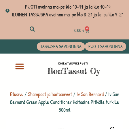
PUOTI avoinna ma-pe klo 10-17 ja la klo 10-14
ILOINEN TASSUSPA avoinna ma-pe klo 8-21 ja la-su klo 9-21
0
0,00
€
TASSUSPA SAVONLINNA
PUOTI SAVONLINNA
Etusivu
/
Shampoot ja hoitoaineet
/
Iv San Bernard
/ Iv San
Bernard Green Apple Conditioner Hoitoaine Pitkälle turkille
500ml