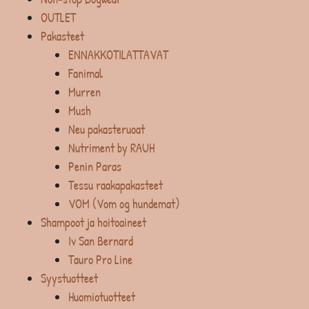
OUTLET
Pakasteet
ENNAKKOTILATTAVAT
Fanimal
Murren
Mush
Neu pakasteruoat
Nutriment by RAUH
Penin Paras
Tessu raakapakasteet
VOM (Vom og hundemat)
Shampoot ja hoitoaineet
Iv San Bernard
Tauro Pro Line
Syystuotteet
Huomiotuotteet