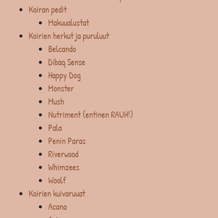
Koiran pedit
Makuualustat
Koirien herkut ja puruluut
Belcando
Dibaq Sense
Happy Dog
Monster
Mush
Nutriment (entinen RAUH!)
Pala
Penin Paras
Riverwood
Whimzees
Woolf
Koirien kuivaruuat
Acana