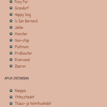
Foxy Fur
Grandorf
Happy Dog
Iv San Bernard
Jakke
Monster
Non-stop
Platinum
ProBooster
Riverwood
Zaaron
APUA OSTOKSIIN
Kauppa
Yhteystiedot
Tilaus- ja toimitusehdot