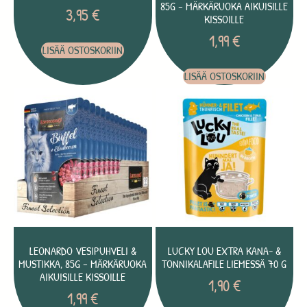
85G – MÄRKÄRUOKA AIKUISILLE
3,95
€
KISSOILLE
1,99
€
LISÄÄ OSTOSKORIIN
LISÄÄ OSTOSKORIIN
LEONARDO VESIPUHVELI &
LUCKY LOU EXTRA KANA- &
MUSTIKKA, 85G – MÄRKÄRUOKA
TONNIKALAFILE LIEMESSÄ 70 G
AIKUISILLE KISSOILLE
1,90
€
1,99
€