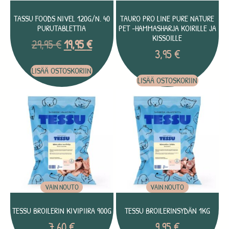
TASSU FOODS NIVEL 120G/N. 40
TAURO PRO LINE PURE NATURE
PURUTABLETTIA
PET -HAMMASHARJA KOIRILLE JA
KISSOILLE
29,95
€
19,95
€
3,95
€
LISÄÄ OSTOSKORIIN
LISÄÄ OSTOSKORIIN
VAIN NOUTO
VAIN NOUTO
TESSU BROILERIN KIVIPIIRA 900G
TESSU BROILERINSYDÄN 1KG
7,60
€
9,95
€