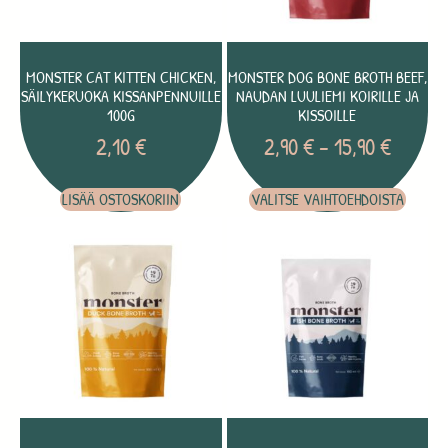
MONSTER CAT KITTEN CHICKEN,
MONSTER DOG BONE BROTH BEEF,
SÄILYKERUOKA KISSANPENNUILLE
NAUDAN LUULIEMI KOIRILLE JA
100G
KISSOILLE
2,10
€
2,90
€
–
15,90
€
LISÄÄ OSTOSKORIIN
VALITSE VAIHTOEHDOISTA