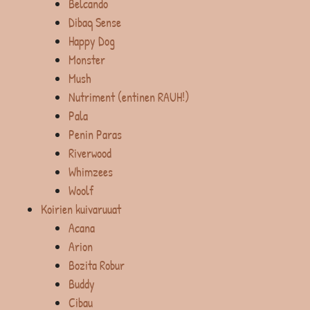
Belcando
Dibaq Sense
Happy Dog
Monster
Mush
Nutriment (entinen RAUH!)
Pala
Penin Paras
Riverwood
Whimzees
Woolf
Koirien kuivaruuat
Acana
Arion
Bozita Robur
Buddy
Cibau