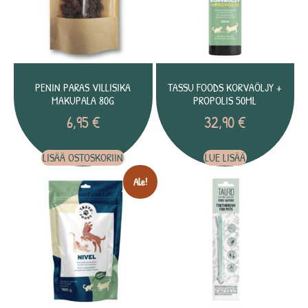
PENIN PARAS VILLISIKA
TASSU FOODS KORVAÖLJY +
MAKUPALA 80G
PROPOLIS 50ML
6,95
€
32,90
€
LISÄÄ OSTOSKORIIN
LUE LISÄÄ
Ale!