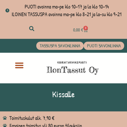
PUOTI avoinna ma-pe klo 10-17 ja la klo 10-14
ILOINEN TASSUSPA avoinna ma-pe klo 8-21 ja la-su klo 9-21
0
0,00
€
TASSUSPA SAVONLINNA
PUOTI SAVONLINNA
Kissalle
Toimituskulut alk. 7,90 €
Ilmainen toimitus yli 80 euron tilauksiin