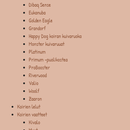
Dibaq Sense
Eukanuba
Golden Eagle
Grandorf
Happy Dog koiran kuivaruoka
Monster kuivaruuat
Platinum
Primum -puolikostea
ProBooster
Riverwood
Valio
Woolf
Zaaron
Koirien lelut
Koirien vaatteet
Kivalo