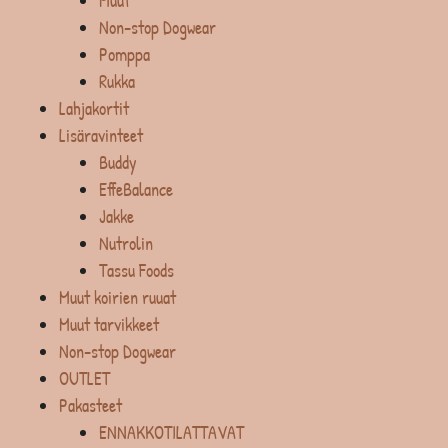
Muut
Non-stop Dogwear
Pomppa
Rukka
Lahjakortit
Lisäravinteet
Buddy
EffeBalance
Jakke
Nutrolin
Tassu Foods
Muut koirien ruuat
Muut tarvikkeet
Non-stop Dogwear
OUTLET
Pakasteet
ENNAKKOTILATTAVAT