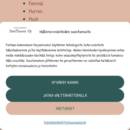
Fanimal
Murren
Mush
Neu pakasteruoat
Hallinnoi evästeiden suostumusta
Nutriment by RAUH
Penin Paras
Parhaan kokemuksen tarjoamiseksi käytämme teknologioita, kuten evästeitä,
Tessu raakapakasteet
tallentaaksemme ja/tai käyttääksemme laitetietoja. Näiden tekniikoiden hyväksyminen antaa
meille mahdollisuuden käsitellä tietoja, kuten selauskäyttäytymistä tai yksilöllisiä tunnuksia
VOM (Vom og hundemat)
tällä sivustolla. Suostumuksen jättäminen tai peruuttaminen voi vaikuttaa haitallisesti
Shampoot ja hoitoaineet
tiettyihin ominaisuuksiin ja toimintoihin.
Iv San Bernard
Tauro Pro Line
HYVÄKSY KAIKKI
Syystuotteet
JATKA VÄLTTÄMÄTTÖMILLÄ
Huomiotuotteet
Taluttimet
ASETUKSET
Nahkataluttimet
Paracord-taluttimet
Evästekäytäntö
Tietosuojaseloste
Treenimakkarat ja märkäruuat