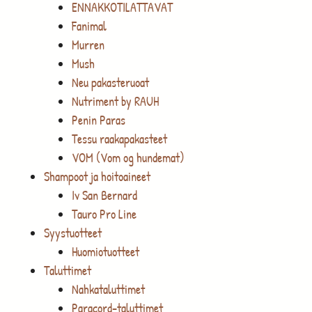
ENNAKKOTILATTAVAT
Fanimal
Murren
Mush
Neu pakasteruoat
Nutriment by RAUH
Penin Paras
Tessu raakapakasteet
VOM (Vom og hundemat)
Shampoot ja hoitoaineet
Iv San Bernard
Tauro Pro Line
Syystuotteet
Huomiotuotteet
Taluttimet
Nahkataluttimet
Paracord-taluttimet