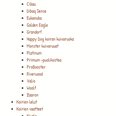
Cibau
Dibaq Sense
Eukanuba
Golden Eagle
Grandorf
Happy Dog koiran kuivaruoka
Monster kuivaruuat
Platinum
Primum -puolikostea
ProBooster
Riverwood
Valio
Woolf
Zaaron
Koirien lelut
Koirien vaatteet
Kivalo