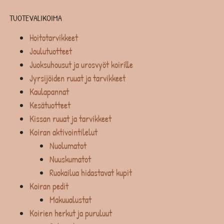
TUOTEVALIKOIMA
Hoitotarvikkeet
Joulutuotteet
Juoksuhousut ja urosvyöt koirille
Jyrsijöiden ruuat ja tarvikkeet
Kaulapannat
Kesätuotteet
Kissan ruuat ja tarvikkeet
Koiran aktivointilelut
Nuolumatot
Nuuskumatot
Ruokailua hidastavat kupit
Koiran pedit
Makuualustat
Koirien herkut ja puruluut