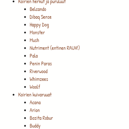
Koirien herkut ja puruluut
Belcando
Dibaq Sense
Happy Dog
Monster
Mush
Nutriment (entinen RAUH!)
Pala
Penin Paras
Riverwood
Whimzees
Woolf
Koirien kuivaruuat
Acana
Arion
Bozita Robur
Buddy