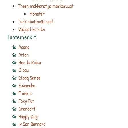
Treenimakkarat ja märkäruuat
Monster
Turkinhoitovälineet
Valjaat koirille
Tuotemerkit
Acana
Arion
Bozita Robur
Cibau
Dibaq Sense
Eukanuba
Finnero
Foxy Fur
Grandorf
Happy Dog
Iv San Bernard