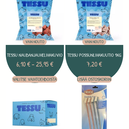
VAIN NOUTO
VAIN NOUTO
TESSU NAUDANJAUHELIHAKUVIO
TESSU POSSUNLIHAKUUTIO 1KG
6,10
€
–
25,95
€
7,20
€
VALITSE VAIHTOEHDOISTA
LISÄÄ OSTOSKORIIN