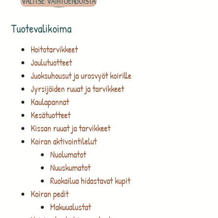
VALITSE VAIHTOEHDOISTA
Tuotevalikoima
Hoitotarvikkeet
Joulutuotteet
Juoksuhousut ja urosvyöt koirille
Jyrsijöiden ruuat ja tarvikkeet
Kaulapannat
Kesätuotteet
Kissan ruuat ja tarvikkeet
Koiran aktivointilelut
Nuolumatot
Nuuskumatot
Ruokailua hidastavat kupit
Koiran pedit
Makuualustat