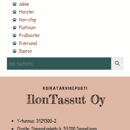
Jakke
Monster
Non-stop
Platinum
ProBooster
Riverwood
Zaaron
Y-tunnus: 3129300-2
Osoite: Simasalonkatu 4, 57200 Savonlinna