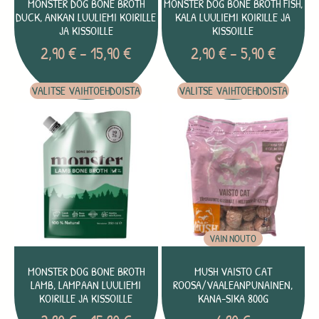
MONSTER DOG BONE BROTH
MONSTER DOG BONE BROTH FISH,
DUCK, ANKAN LUULIEMI KOIRILLE
KALA LUULIEMI KOIRILLE JA
JA KISSOILLE
KISSOILLE
2,90
€
–
15,90
€
2,90
€
–
5,90
€
VALITSE VAIHTOEHDOISTA
VALITSE VAIHTOEHDOISTA
VAIN NOUTO
MONSTER DOG BONE BROTH
MUSH VAISTO CAT
LAMB, LAMPAAN LUULIEMI
ROOSA/VAALEANPUNAINEN,
KOIRILLE JA KISSOILLE
KANA-SIKA 800G