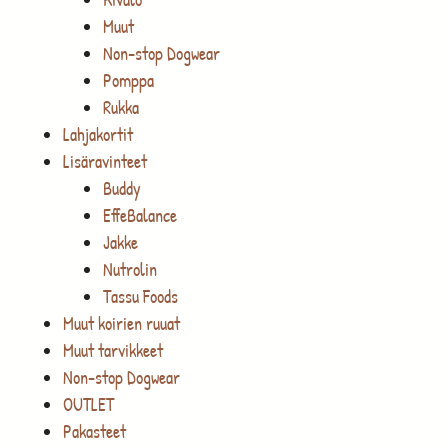
Muut
Non-stop Dogwear
Pomppa
Rukka
Lahjakortit
Lisäravinteet
Buddy
EffeBalance
Jakke
Nutrolin
Tassu Foods
Muut koirien ruuat
Muut tarvikkeet
Non-stop Dogwear
OUTLET
Pakasteet