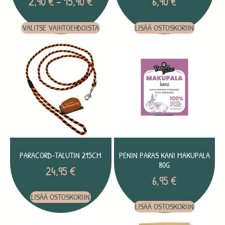
2,90
€
–
15,90
€
6,90
€
VALITSE VAIHTOEHDOISTA
LISÄÄ OSTOSKORIIN
PARACORD-TALUTIN 215CM
PENIN PARAS KANI MAKUPALA
80G
24,95
€
6,95
€
LISÄÄ OSTOSKORIIN
LISÄÄ OSTOSKORIIN