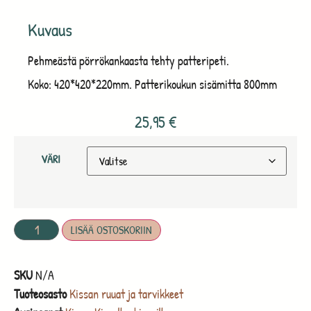
Kuvaus
Pehmeästä pörrökankaasta tehty patteripeti.
Koko: 420*420*220mm. Patterikoukun sisämitta 800mm
25,95
€
VÄRI
LISÄÄ OSTOSKORIIN
SKU
N/A
Tuoteosasto
Kissan ruuat ja tarvikkeet