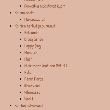
Ruokailua hidastavat kupit
Koiran pedit
Makuualustat
Koirien herkut ja puruluut
Belcando
Dibaq Sense
Happy Dog
Monster
Mush
Nutriment (entinen RAUH!)
Pala
Penin Paras
Riverwood
Whimzees
Woolf
Koirien kuivaruuat