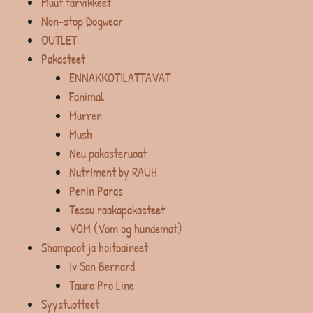
Muut tarvikkeet
Non-stop Dogwear
OUTLET
Pakasteet
ENNAKKOTILATTAVAT
Fanimal
Murren
Mush
Neu pakasteruoat
Nutriment by RAUH
Penin Paras
Tessu raakapakasteet
VOM (Vom og hundemat)
Shampoot ja hoitoaineet
Iv San Bernard
Tauro Pro Line
Syystuotteet