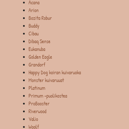
Acana
Arion
Bozita Robur
Buddy
Cibau
Dibaq Sense
Eukanuba
Golden Eagle
Grandorf
Happy Dog koiran kuivaruoka
Monster kuivaruuat
Platinum
Primum -puolikostea
ProBooster
Riverwood
Valio
Woolf