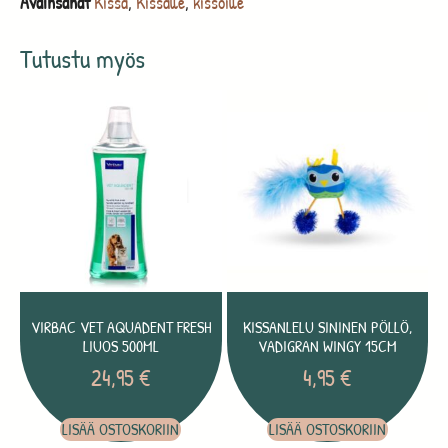
Avainsanat
Kissa
,
Kissalle
,
kissoille
Tutustu myös
VIRBAC VET AQUADENT FRESH
KISSANLELU SININEN PÖLLÖ,
LIUOS 500ML
VADIGRAN WINGY 15CM
24,95
€
4,95
€
LISÄÄ OSTOSKORIIN
LISÄÄ OSTOSKORIIN