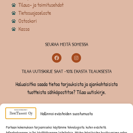
Tilaus- ja toimitusehdot
Tietosuojaseloste
Ostoskori
Kassa
SEURAA MEITÄ SOMESSA
TILAA UUTISKIRJE SAAT -10% EKASTA TILAUKSESTA
Haluaisitko saada tietoa tarjouksista ja ajankohtaisista
tuotteista sähköpostitse? Tilaa uutiskirje.
TILAA UUTISKIRJE -SAAT -10% EKASTA TILAUKSESTA
Hallinnoi evästeiden suostumusta
KOIRILLE
Parhaan kokemuksen tarjoamiseksi käytämme teknologioita, kuten evästeitä,
tallentaaksemme ja/tai käyttääksemme laitetietoja. Näiden tekniikoiden hyväksyminen antaa