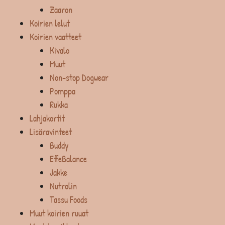
Zaaron
Koirien lelut
Koirien vaatteet
Kivalo
Muut
Non-stop Dogwear
Pomppa
Rukka
Lahjakortit
Lisäravinteet
Buddy
EffeBalance
Jakke
Nutrolin
Tassu Foods
Muut koirien ruuat