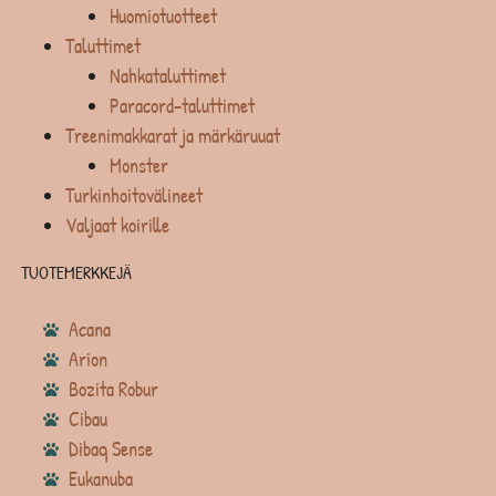
Huomiotuotteet
Taluttimet
Nahkataluttimet
Paracord-taluttimet
Treenimakkarat ja märkäruuat
Monster
Turkinhoitovälineet
Valjaat koirille
TUOTEMERKKEJÄ
Acana
Arion
Bozita Robur
Cibau
Dibaq Sense
Eukanuba