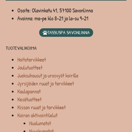
Osoite: Olavinkatu 41, 57100 Savonlinna
Avoinna: ma-pe klo 8-21 ja la-su 9-21
TASSUSPA SAVONLINNA
TUOTEVALIKOIMA
Hoitotarvikkeet
Joulutuotteet
Juoksuhousut ja urosvyöt koirille
Jyrsijöiden ruuat ja tarvikkeet
Kaulapannat
Kesätuotteet
Kissan ruuat ja tarvikkeet
Koiran aktivointilelut
Nuolumatot
Nuuskumatot