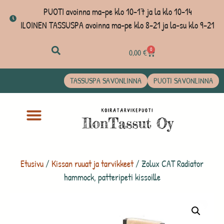
PUOTI avoinna ma-pe klo 10-17 ja la klo 10-14
ILOINEN TASSUSPA avoinna ma-pe klo 8-21 ja la-su klo 9-21
0
0,00
€
TASSUSPA SAVONLINNA
PUOTI SAVONLINNA
Etusivu
/
Kissan ruuat ja tarvikkeet
/ Zolux CAT Radiator
hammock, patteripeti kissoille