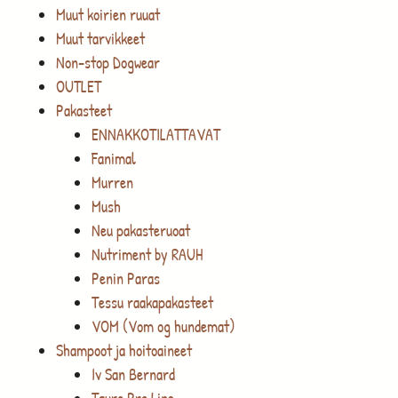
Muut koirien ruuat
Muut tarvikkeet
Non-stop Dogwear
OUTLET
Pakasteet
ENNAKKOTILATTAVAT
Fanimal
Murren
Mush
Neu pakasteruoat
Nutriment by RAUH
Penin Paras
Tessu raakapakasteet
VOM (Vom og hundemat)
Shampoot ja hoitoaineet
Iv San Bernard