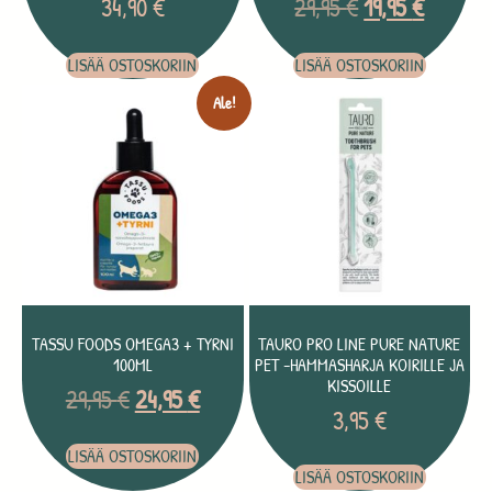
34,90
€
29,95
€
19,95
€
LISÄÄ OSTOSKORIIN
LISÄÄ OSTOSKORIIN
Ale!
TASSU FOODS OMEGA3 + TYRNI
TAURO PRO LINE PURE NATURE
100ML
PET -HAMMASHARJA KOIRILLE JA
KISSOILLE
29,95
€
24,95
€
3,95
€
LISÄÄ OSTOSKORIIN
LISÄÄ OSTOSKORIIN