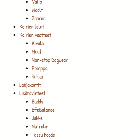
Valio
Woolf
Zaaron
Koirien lelut
Koirien vaatteet
Kivalo
Muut
Non-stop Dogwear
Pomppa
Rukka
Lahjakortit
Lisäravinteet
Buddy
EffeBalance
Jakke
Nutrolin
Tassu Foods