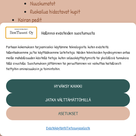
Nuuskumatot
Ruokailua hidastavat kupit
Koiran pedit
Makuualustat
Hallinnoi evästeiden suostumusta
Koirien herkut ja puruluut
Belcando
Parhaan kokemuksen tarjoamiseksi käytämme teknologioita, kuten evästeitä,
Dibaq Sense
tallentaaksemme ja/tai käyttääksemme laitetietoja. Näiden tekniikoiden hyväksyminen antaa
meille mahdollisuuden käsitellä tietoja, kuten selauskäyttäytymistä tai yksilöllisiä tunnuksia
Happy Dog
tällä sivustolla. Suostumuksen jättäminen tai peruuttaminen voi vaikuttaa haitallisesti
Monster
tiettyihin ominaisuuksiin ja toimintoihin.
Mush
Nutriment (entinen RAUH!)
HYVÄKSY KAIKKI
Pala
JATKA VÄLTTÄMÄTTÖMILLÄ
Penin Paras
Riverwood
ASETUKSET
Whimzees
Woolf
Evästekäytäntö
Tietosuojaseloste
Koirien kuivaruuat