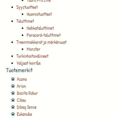
Tauro Pro Line
Syystuotteet
Huomiotuotteet
Taluttimet
Nahkataluttimet
Paracord-taluttimet
Treenimakkarat ja märkäruuat
Monster
Turkinhoitovälineet
Valjaat koirille
Tuotemerkit
Acana
Arion
Bozita Robur
Cibau
Dibaq Sense
Eukanuba