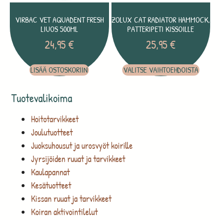
VIRBAC VET AQUADENT FRESH
ZOLUX CAT RADIATOR HAMMOCK,
LIUOS 500ML
PATTERIPETI KISSOILLE
24,95
€
25,95
€
LISÄÄ OSTOSKORIIN
VALITSE VAIHTOEHDOISTA
Tuotevalikoima
Hoitotarvikkeet
Joulutuotteet
Juoksuhousut ja urosvyöt koirille
Jyrsijöiden ruuat ja tarvikkeet
Kaulapannat
Kesätuotteet
Kissan ruuat ja tarvikkeet
Koiran aktivointilelut