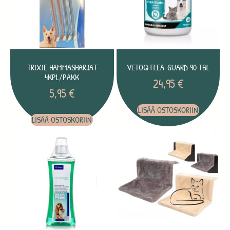
TRIXIE HAMMASHARJAT
VETOQ FLEA-GUARD 90 TBL
4KPL/PAKK
24,95
€
5,95
€
LISÄÄ OSTOSKORIIN
LISÄÄ OSTOSKORIIN