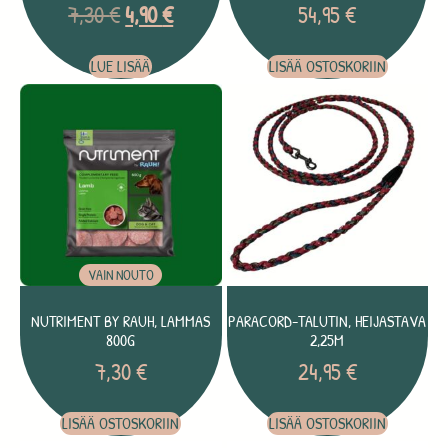
7,30
€
4,90
€
54,95
€
LUE LISÄÄ
LISÄÄ OSTOSKORIIN
VAIN NOUTO
NUTRIMENT BY RAUH, LAMMAS
PARACORD-TALUTIN, HEIJASTAVA
800G
2,25M
7,30
€
24,95
€
LISÄÄ OSTOSKORIIN
LISÄÄ OSTOSKORIIN