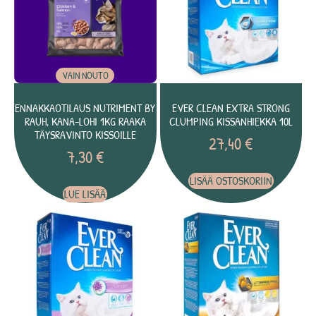
VAIN NOUTO
ENNAKKAOTILAUS NUTRIMENT BY
EVER CLEAN EXTRA STRONG
RAUH, KANA-LOHI 1KG RAAKA
CLUMPING KISSANHIEKKA 10L
TÄYSRAVINTO KISSOILLE
27,40
€
7,30
€
LISÄÄ OSTOSKORIIN
LUE LISÄÄ