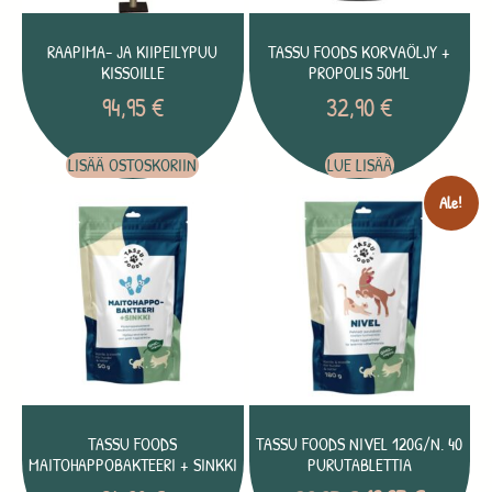
RAAPIMA- JA KIIPEILYPUU
TASSU FOODS KORVAÖLJY +
KISSOILLE
PROPOLIS 50ML
94,95
€
32,90
€
LISÄÄ OSTOSKORIIN
LUE LISÄÄ
Ale!
TASSU FOODS
TASSU FOODS NIVEL 120G/N. 40
MAITOHAPPOBAKTEERI + SINKKI
PURUTABLETTIA