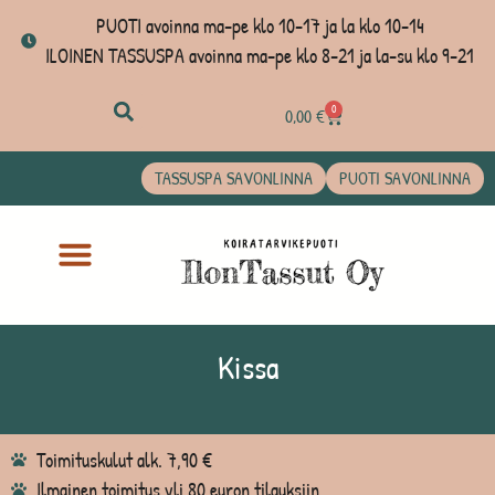
PUOTI avoinna ma-pe klo 10-17 ja la klo 10-14
ILOINEN TASSUSPA avoinna ma-pe klo 8-21 ja la-su klo 9-21
0
0,00
€
TASSUSPA SAVONLINNA
PUOTI SAVONLINNA
Kissa
Toimituskulut alk. 7,90 €
Ilmainen toimitus yli 80 euron tilauksiin