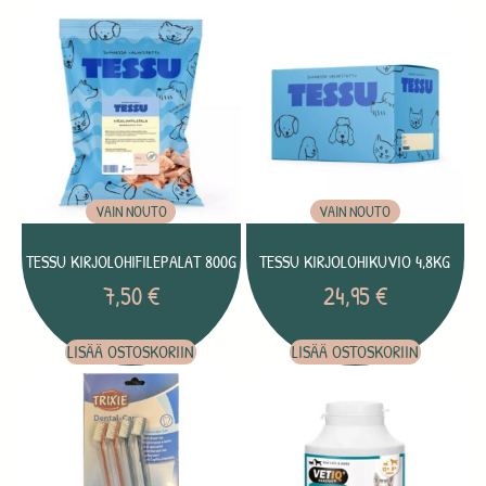
VAIN NOUTO
VAIN NOUTO
TESSU KIRJOLOHIFILEPALAT 800G
TESSU KIRJOLOHIKUVIO 4,8KG
7,50
€
24,95
€
LISÄÄ OSTOSKORIIN
LISÄÄ OSTOSKORIIN