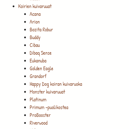
Koirien kuivaruuat
Acana
Arion
Bozita Robur
Buddy
Cibau
Dibaq Sense
Eukanuba
Golden Eagle
Grandorf
Happy Dog koiran kuivaruoka
Monster kuivaruuat
Platinum
Primum -puolikostea
ProBooster
Riverwood