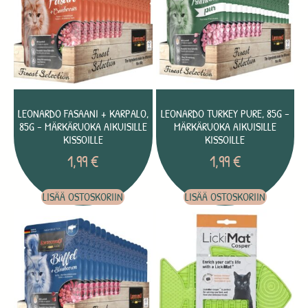
LEONARDO FASAANI + KARPALO,
LEONARDO TURKEY PURE, 85G –
85G – MÄRKÄRUOKA AIKUISILLE
MÄRKÄRUOKA AIKUISILLE
KISSOILLE
KISSOILLE
1,99
€
1,99
€
LISÄÄ OSTOSKORIIN
LISÄÄ OSTOSKORIIN