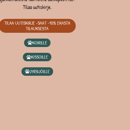
Tilaa uutiskirje.
TILAA UUTISKIRJE -SAAT -10% EKASTA
TILAUKSESTA
KOIRILLE
KISSOILLE
JYRSIJÖILLE