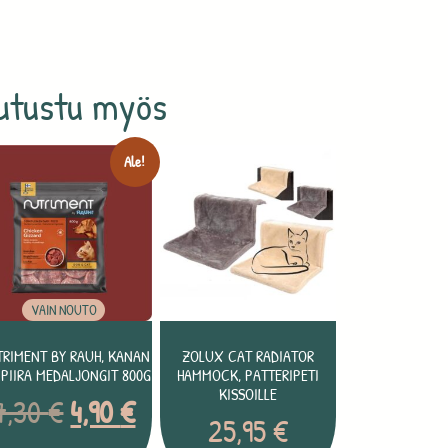
utustu myös
Ale!
VAIN NOUTO
RIMENT BY RAUH, KANAN
ZOLUX CAT RADIATOR
IPIIRA MEDALJONGIT 800G
HAMMOCK, PATTERIPETI
KISSOILLE
7,30
€
4,90
€
25,95
€