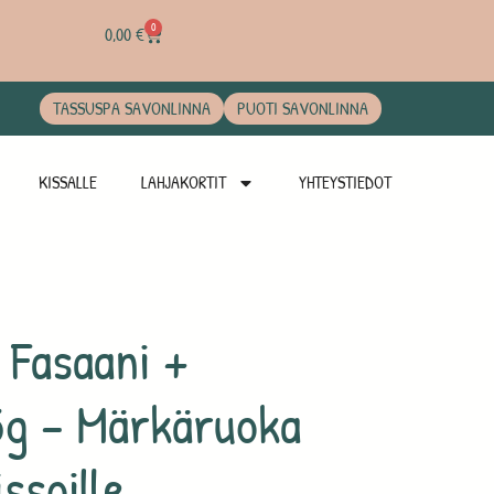
0
0,00
€
TASSUSPA SAVONLINNA
PUOTI SAVONLINNA
KISSALLE
LAHJAKORTIT
YHTEYSTIEDOT
Fasaani +
5g – Märkäruoka
issoille