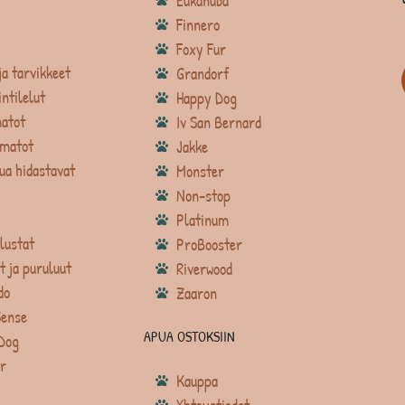
Eukanuba
Finnero
Foxy Fur
ja tarvikkeet
Grandorf
intilelut
Happy Dog
atot
Iv San Bernard
matot
Jakke
ua hidastavat
Monster
Non-stop
Platinum
lustat
ProBooster
t ja puruluut
Riverwood
do
Zaaron
Sense
APUA OSTOKSIIN
Dog
r
Kauppa