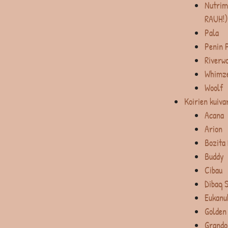
Nutrim
RAUH!)
Pala
Penin 
Riverw
Whimz
Woolf
Koirien kuiva
Acana
Arion
Bozita
Buddy
Cibau
Dibaq 
Eukanu
Golden
Grando