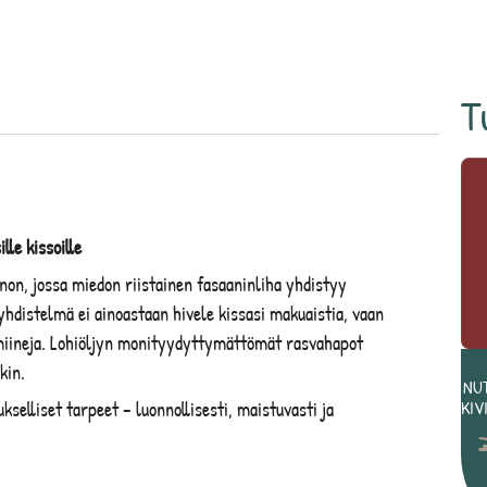
T
le kissoille
non, jossa miedon riistainen fasaaninliha yhdistyy
hdistelmä ei ainoastaan hivele kissasi makuaistia, vaan
tamiineja. Lohiöljyn monityydyttymättömät rasvahapot
kin.
NUT
selliset tarpeet – luonnollisesti, maistuvasti ja
KIV