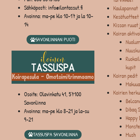
Sähköposti: info@ilontassut.fi
Kaulapannat
Avoinna: ma-pe klo 10-17 ja la 10-
Kesätuotteet
14
Kissan ruuat 
Koiran aktivo
SAVONLINNAN PUOTI
Nuolum
Nuusku
Ruokail
kupit
Koiran pedit
Makuua
Koirien herku
Osoite: Olavinkatu 41, 57100
Belcan
Savonlinna
Dibaq 
Avoinna: ma-pe klo 8-21 ja la-su
Happy 
9-21
Monste
Mush
TASSUSPA SAVONLINNA