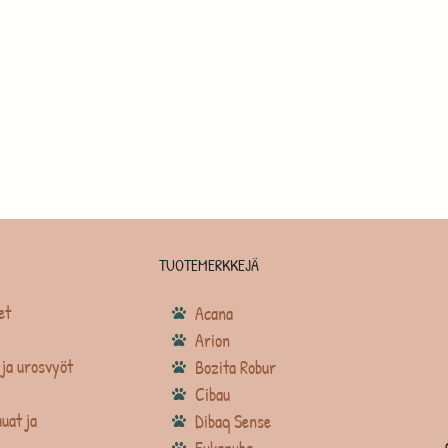
TUOTEMERKKEJÄ
et
Acana
Arion
ja urosvyöt
Bozita Robur
Cibau
uat ja
Dibaq Sense