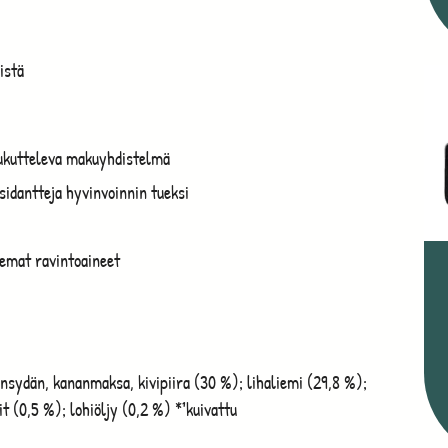
istä
ukutteleva makuyhdistelmä
sidantteja hyvinvoinnin tueksi
semat ravintoaineet
nsydän, kananmaksa, kivipiira (30 %); lihaliemi (29,8 %);
 (0,5 %); lohiöljy (0,2 %) *¹kuivattu