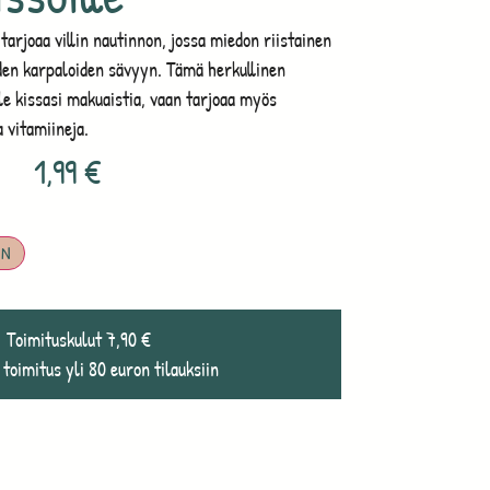
rjoaa villin nautinnon, jossa miedon riistainen
den karpaloiden sävyyn. Tämä herkullinen
le kissasi makuaistia, vaan tarjoaa myös
a vitamiineja.
1,99
€
IN
Toimituskulut 7,90 €
 toimitus yli 80 euron tilauksiin