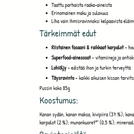
Taattu parhaista raaka-aineista
Erinomainen maku ja sulavuus
Liha vain ihmisravinnoksi kelpaavista eläim
Tärkeimmät edut
Riistainen fasaani & raikkaat karpalot
– ho
Superfood-ainesosat
– vitamiineja ja antiok
Lohiöljy
– edistää ihon ja turkin terveyttä
Täysravinto
– kaikki aikuisen kissan tarvit
Pussin koko 85g
Koostumus:
Kanan sydän, kanan maksa, kivipiira (37 %); kana
karpalot (2 %); munankuoret*¹ (0,5 %); mineraalit