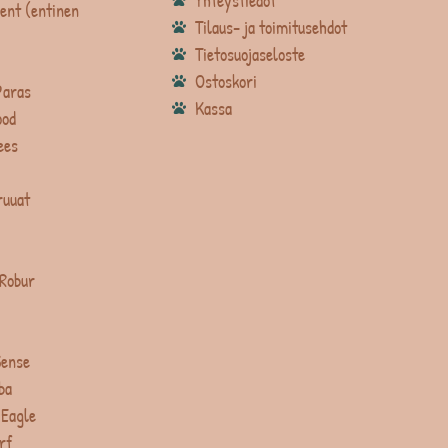
Yhteystiedot
ent (entinen
Tilaus- ja toimitusehdot
Tietosuojaseloste
Ostoskori
Paras
Kassa
ood
ees
ruuat
 Robur
Sense
ba
 Eagle
rf