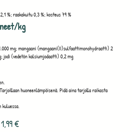
 2,1 %; raakakuitu 0,3 %; kosteus 79 %
ineet/kg
ni 1.000 mg; mangaani (mangaani(II)sulfaattimonohydraatti) 2
; jodi (vedetön kalsiumjodaatti) 0,2 mg
en.
 Tarjoillaan huoneenlämpöisenä. Pidä aina tarjolla raikasta
n kuluessa.
1,99
€