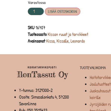
Varastossa
LISÄÄ OSTOSKORIIN
SKU
16707
Tuoteosasto
Kissan ruuat ja tarvikkeet
Avainsanat
Kissa
,
Kissalle
,
Leonardo
TUOTEVALIKOIMA
Hoitotarvikke
Joulutuotteet
Y-tunnus: 3129300-2
Juoksuhousut 
Osoite: Simasalonkatu 4, 57200
koirille
Savonlinna
Jyrsijöiden ru
Puh:
050 3515433
tarvikkeet