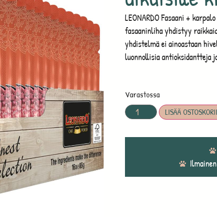
LEONARDO Fasaani + karpalo ta
fasaaninliha yhdistyy raikkai
yhdistelmä ei ainoastaan hive
luonnollisia antioksidantteja j
Varastossa
LISÄÄ OSTOSKORI
Ilmainen