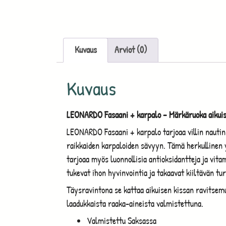
Kuvaus
Arviot (0)
Kuvaus
LEONARDO Fasaani + karpalo – Märkäruoka aikuisil
LEONARDO Fasaani + karpalo tarjoaa villin nautin
raikkaiden karpaloiden sävyyn. Tämä herkullinen y
tarjoaa myös luonnollisia antioksidantteja ja vi
tukevat ihon hyvinvointia ja takaavat kiiltävän tur
Täysravintona se kattaa aikuisen kissan ravitsemuk
laadukkaista raaka-aineista valmistettuna.
Valmistettu Saksassa