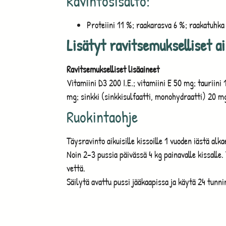
Ravintosisältö:
Proteiini 11 %; raakarasva 6 %; raakatuhka
Lisätyt ravitsemukselliset a
Ravitsemukselliset lisäaineet
Vitamiini D3 200 I.E.; vitamiini E 50 mg; taurii
mg; sinkki (sinkkisulfaatti, monohydraatti) 20 mg
Ruokintaohje
Täysravinto aikuisille kissoille 1 vuoden iästä alka
Noin 2–3 pussia päivässä 4 kg painavalle kissalle.
vettä.
Säilytä avattu pussi jääkaapissa ja käytä 24 tunni