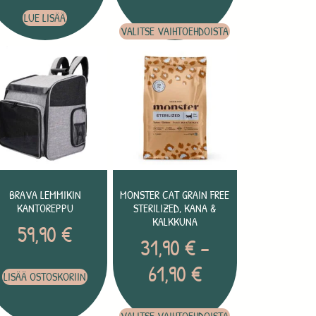
LUE LISÄÄ
VALITSE VAIHTOEHDOISTA
BRAVA LEMMIKIN
MONSTER CAT GRAIN FREE
KANTOREPPU
STERILIZED, KANA &
KALKKUNA
59,90
€
31,90
€
–
61,90
€
LISÄÄ OSTOSKORIIN