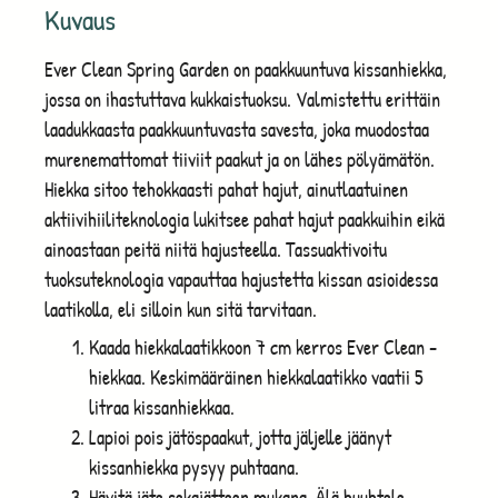
Kuvaus
Ever Clean Spring Garden on paakkuuntuva kissanhiekka,
jossa on ihastuttava kukkaistuoksu.
Valmistettu erittäin
laadukkaasta paakkuuntuvasta savesta, joka muodostaa
murenemattomat tiiviit paakut ja on lähes pölyämätön
.
Hiekka sitoo tehokkaasti pahat hajut, a
inutlaatuinen
aktiivihiiliteknologia lukitsee pahat hajut paakkuihin eikä
ainoastaan peitä niitä hajusteella
.
Tassuaktivoitu
tuoksuteknologia vapauttaa hajustetta kissan asioidessa
laatikolla, eli silloin kun sitä tarvitaan
.
Kaada hiekkalaatikkoon 7 cm kerros Ever Clean -
hiekkaa. Keskimääräinen hiekkalaatikko vaatii 5
litraa kissanhiekkaa.
Lapioi pois jätöspaakut, jotta jäljelle jäänyt
kissanhiekka pysyy puhtaana.
Hävitä jäte sekajätteen mukana. Älä huuhtele