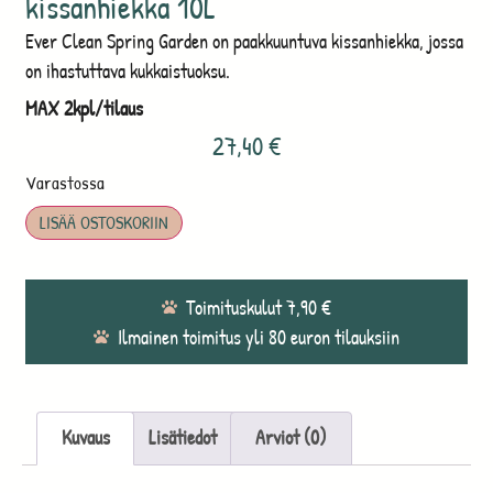
kissanhiekka 10L
Ever Clean Spring Garden on paakkuuntuva kissanhiekka, jossa
on ihastuttava kukkaistuoksu.
MAX 2kpl/tilaus
27,40
€
Varastossa
LISÄÄ OSTOSKORIIN
Toimituskulut 7,90 €
Ilmainen toimitus yli 80 euron tilauksiin
Kuvaus
Lisätiedot
Arviot (0)