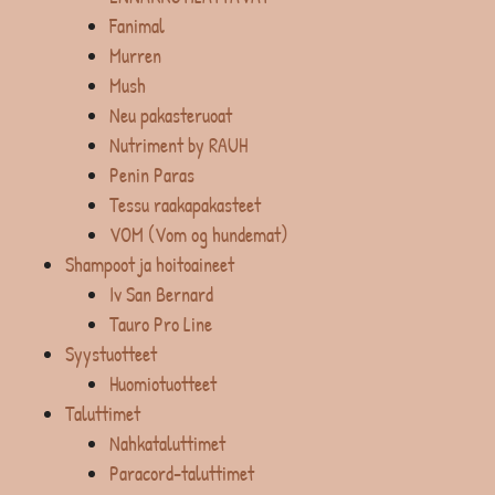
Fanimal
Murren
Mush
Neu pakasteruoat
Nutriment by RAUH
Penin Paras
Tessu raakapakasteet
VOM (Vom og hundemat)
Shampoot ja hoitoaineet
Iv San Bernard
Tauro Pro Line
Syystuotteet
Huomiotuotteet
Taluttimet
Nahkataluttimet
Paracord-taluttimet