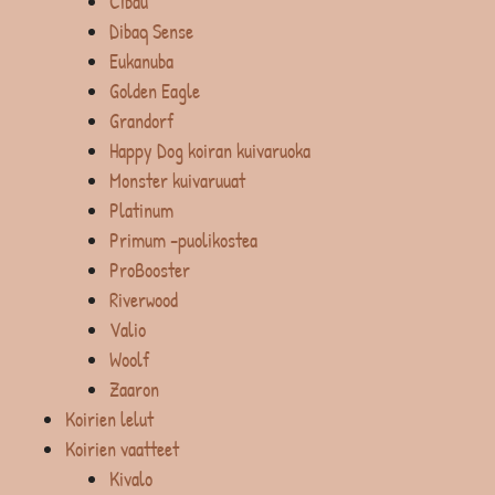
Cibau
Dibaq Sense
Eukanuba
Golden Eagle
Grandorf
Happy Dog koiran kuivaruoka
Monster kuivaruuat
Platinum
Primum -puolikostea
ProBooster
Riverwood
Valio
Woolf
Zaaron
Koirien lelut
Koirien vaatteet
Kivalo