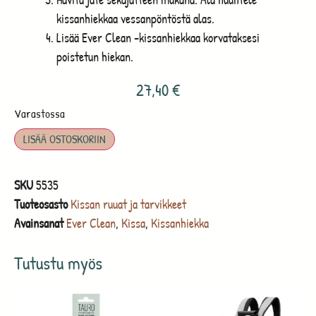
kissanhiekkaa vessanpöntöstä alas.
Lisää Ever Clean -kissanhiekkaa korvataksesi
poistetun hiekan.
27,40
€
Varastossa
LISÄÄ OSTOSKORIIN
SKU
5535
Tuoteosasto
Kissan ruuat ja tarvikkeet
Avainsanat
Ever Clean
,
Kissa
,
Kissanhiekka
Tutustu myös