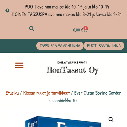
PUOTI avoinna ma-pe klo 10-17 ja la klo 10-14
ILOINEN TASSUSPA avoinna ma-pe klo 8-21 ja la-su klo 9-21
0
0,00
€
TASSUSPA SAVONLINNA
PUOTI SAVONLINNA
Etusivu
/
Kissan ruuat ja tarvikkeet
/ Ever Clean Spring Garden
kissanhiekka 10L