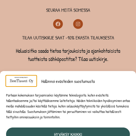
SEURAA MEITÄ SOMESSA
TILAA UUTISKIRJE SAAT -10% EKASTA TILAUKSESTA
Haluaisitko saada tietoa tarjouksista ja ajankohtaisista
tuotteista sähköpostitse? Tilaa uutiskirje.
TILAA UUTISKIRJE -SAAT -10% EKASTA TILAUKSESTA
Hallinnoi evästeiden suostumusta
KOIRILLE
Parhaan kokemuksen tarjoamiseksi käytämme teknologioita, kuten evästeitä,
tallentaaksemme ja/tai käyttääksemme laitetietoja. Näiden tekniikoiden hyväksyminen antaa
KISSOILLE
meille mahdollisuuden käsitellä tietoja, kuten selauskäyttäytymistä tai yksilöllisiä tunnuksia
tällä sivustolla. Suostumuksen jättäminen tai peruuttaminen voi vaikuttaa haitallisesti
tiettyihin ominaisuuksiin ja toimintoihin.
JYRSIJÖILLE
HYVÄKSY KAIKKI