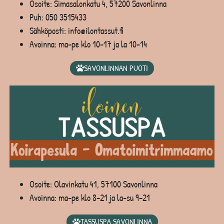
Osoite: Simasalonkatu 4, 57200 Savonlinna
Puh:
050 3515433
Sähköposti: info@ilontassut.fi
Avoinna: ma-pe klo 10-17 ja la 10-14
SAVONLINNAN PUOTI
Osoite: Olavinkatu 41, 57100 Savonlinna
Avoinna: ma-pe klo 8-21 ja la-su 9-21
TASSUSPA SAVONLINNA