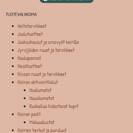
TUOTEVALIKOIMA
Hoitotarvikkeet
Joulutuotteet
Juoksuhousut ja urosvyöt koirille
Jyrsijöiden ruuat ja tarvikkeet
Kaulapannat
Kesätuotteet
Kissan ruuat ja tarvikkeet
Koiran aktivointilelut
Nuolumatot
Nuuskumatot
Ruokailua hidastavat kupit
Koiran pedit
Makuualustat
Koirien herkut ja puruluut