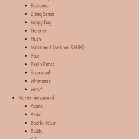
Belcando
Dibaq Sense
Happy Dog
Monster
Mush
Nutriment (entinen RAUH!)
Pala
Penin Paras
Riverwood
Whimzees
Woolf
Koirien kuivaruuat
Acana
Arion
Bozita Robur
Buddy