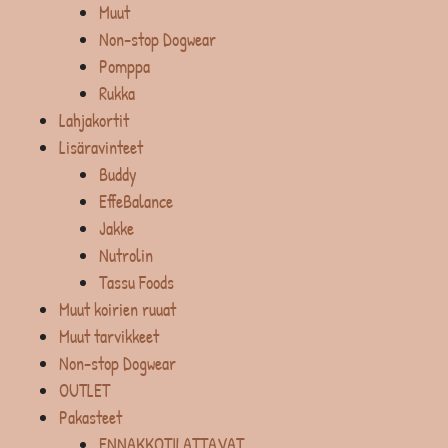
Muut
Non-stop Dogwear
Pomppa
Rukka
Lahjakortit
Lisäravinteet
Buddy
EffeBalance
Jakke
Nutrolin
Tassu Foods
Muut koirien ruuat
Muut tarvikkeet
Non-stop Dogwear
OUTLET
Pakasteet
ENNAKKOTILATTAVAT