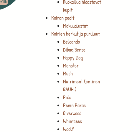
Ruokailua hidastavat
RIIN
kupit
Koiran pedit
Makuualustat
Koirien herkut ja puruluut
Belcando
Dibaq Sense
Happy Dog
Monster
Mush
Nutriment (entinen
RAUH!)
Pala
Penin Paras
Riverwood
Whimzees
Woolf