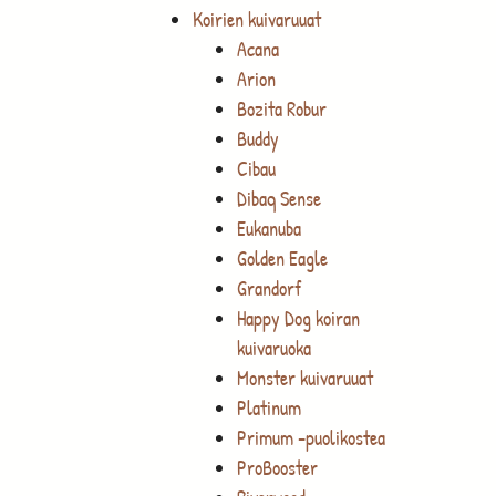
Koirien kuivaruuat
Acana
Arion
Bozita Robur
Buddy
Cibau
Dibaq Sense
Eukanuba
Golden Eagle
Grandorf
Happy Dog koiran
kuivaruoka
Monster kuivaruuat
Platinum
Primum -puolikostea
ProBooster