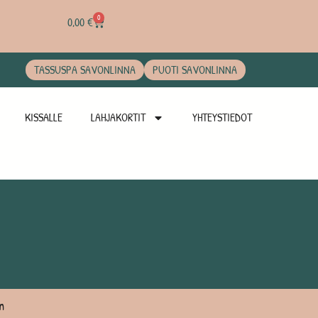
0
0,00
€
TASSUSPA SAVONLINNA
PUOTI SAVONLINNA
KISSALLE
LAHJAKORTIT
YHTEYSTIEDOT
n