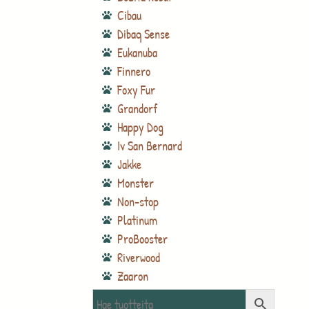
Cibau
Dibaq Sense
Eukanuba
Finnero
Foxy Fur
Grandorf
Happy Dog
Iv San Bernard
Jakke
Monster
Non-stop
Platinum
ProBooster
Riverwood
Zaaron