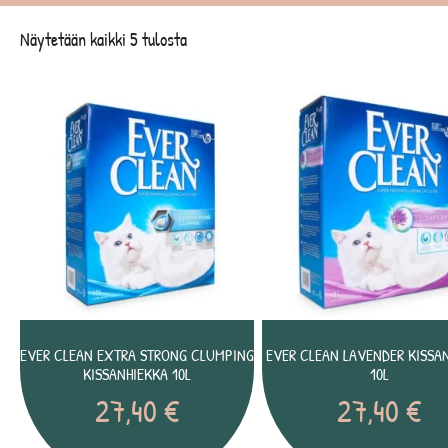
Näytetään kaikki 5 tulosta
EVER CLEAN EXTRA STRONG CLUMPING
EVER CLEAN LAVENDER KISSA
KISSANHIEKKA 10L
10L
27,40
€
27,40
€