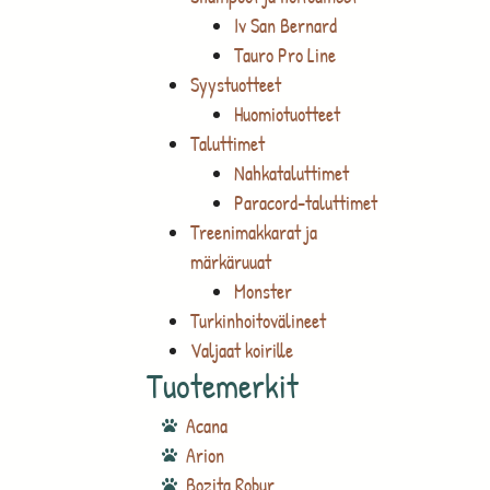
Iv San Bernard
Tauro Pro Line
Syystuotteet
Huomiotuotteet
Taluttimet
Nahkataluttimet
Paracord-taluttimet
Treenimakkarat ja
märkäruuat
Monster
Turkinhoitovälineet
Valjaat koirille
Tuotemerkit
Acana
Arion
Bozita Robur