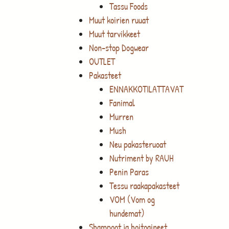
Tassu Foods
Muut koirien ruuat
Muut tarvikkeet
Non-stop Dogwear
OUTLET
Pakasteet
ENNAKKOTILATTAVAT
Fanimal
Murren
Mush
Neu pakasteruoat
Nutriment by RAUH
Penin Paras
Tessu raakapakasteet
VOM (Vom og
hundemat)
Shampoot ja hoitoaineet