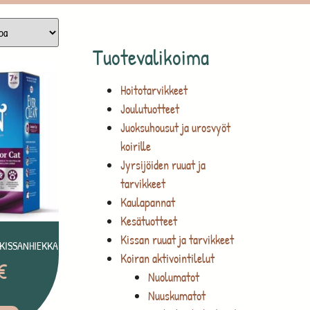
Tuotevalikoima
Hoitotarvikkeet
Joulutuotteet
Juoksuhousut ja urosvyöt
koirille
Jyrsijöiden ruuat ja
tarvikkeet
Kaulapannat
Kesätuotteet
Kissan ruuat ja tarvikkeet
 KISSANHIEKKA
Koiran aktivointilelut
€
Nuolumatot
Nuuskumatot