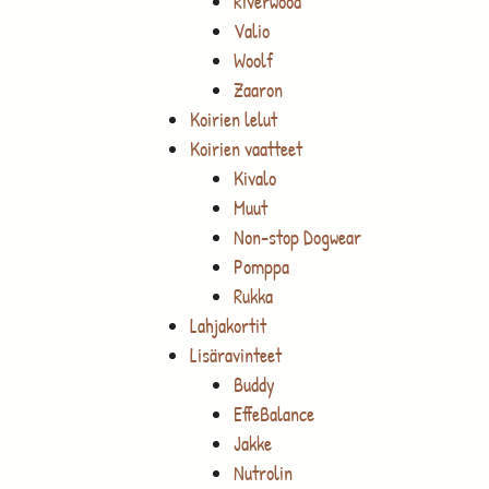
Riverwood
Valio
Woolf
Zaaron
Koirien lelut
Koirien vaatteet
Kivalo
Muut
Non-stop Dogwear
Pomppa
Rukka
Lahjakortit
Lisäravinteet
Buddy
EffeBalance
Jakke
Nutrolin