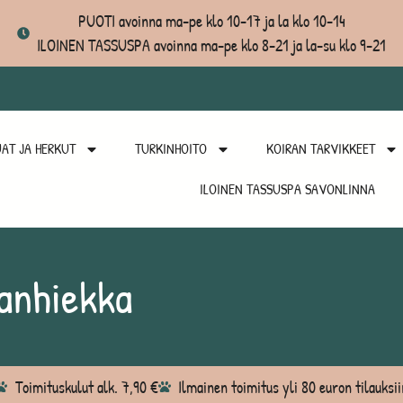
PUOTI avoinna ma-pe klo 10-17 ja la klo 10-14
ILOINEN TASSUSPA avoinna ma-pe klo 8-21 ja la-su klo 9-21
AT JA HERKUT
TURKINHOITO
KOIRAN TARVIKKEET
ILOINEN TASSUSPA SAVONLINNA
anhiekka
Toimituskulut alk. 7,90 €
Ilmainen toimitus yli 80 euron tilauksii