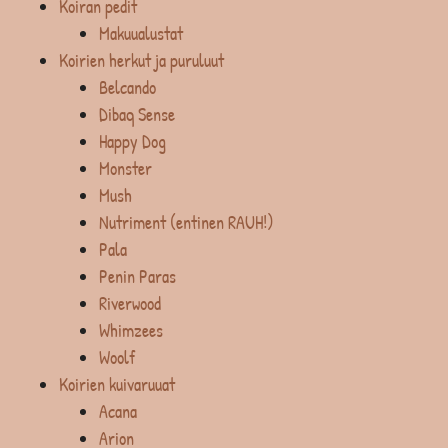
Koiran pedit
Makuualustat
Koirien herkut ja puruluut
Belcando
Dibaq Sense
Happy Dog
Monster
Mush
Nutriment (entinen RAUH!)
Pala
Penin Paras
Riverwood
Whimzees
Woolf
Koirien kuivaruuat
Acana
Arion