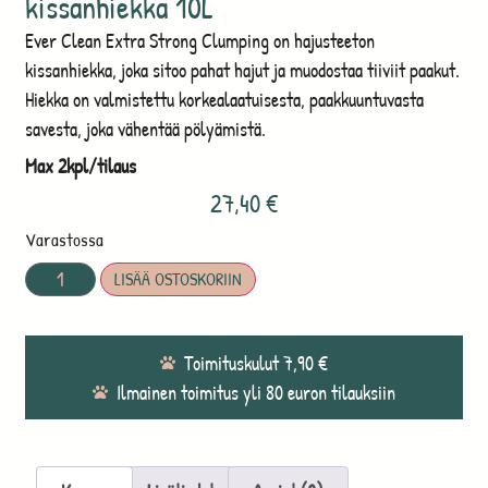
kissanhiekka 10L
Ever Clean Extra Strong Clumping on hajusteeton
kissanhiekka, joka sitoo pahat hajut ja muodostaa tiiviit paakut.
Hiekka on valmistettu korkealaatuisesta, paakkuuntuvasta
savesta, joka vähentää pölyämistä.
Max 2kpl/tilaus
27,40
€
Varastossa
LISÄÄ OSTOSKORIIN
Toimituskulut 7,90 €
Ilmainen toimitus yli 80 euron tilauksiin