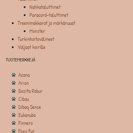
Nahkataluttimet
Paracord-taluttimet
Treenimakkarat ja märkäruuat
Monster
Turkinhoitovälineet
Valjaat koirille
TUOTEMERKKEJÄ
Acana
Arion
Bozita Robur
Cibau
Dibaq Sense
Eukanuba
Finnero
Foxy Fur