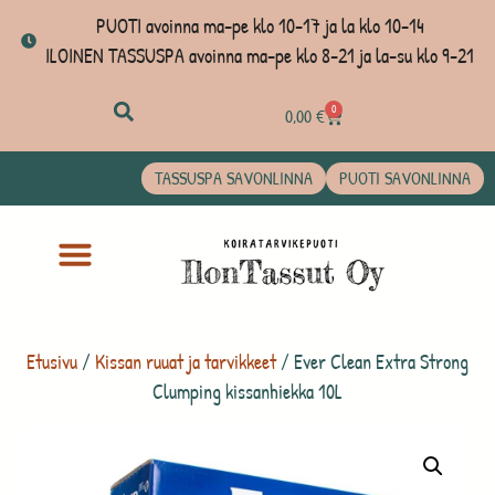
PUOTI avoinna ma-pe klo 10-17 ja la klo 10-14
ILOINEN TASSUSPA avoinna ma-pe klo 8-21 ja la-su klo 9-21
0
0,00
€
TASSUSPA SAVONLINNA
PUOTI SAVONLINNA
Etusivu
/
Kissan ruuat ja tarvikkeet
/ Ever Clean Extra Strong
Clumping kissanhiekka 10L