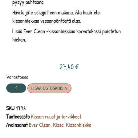
pysyy puhtaana.
Hävitä jäte sekajätteen mukana. Älä huuhtele
kissanhiekkaa vessanpöntöstä alas.
Lisää Ever Clean -kissanhiekkaa korvataksesi poistetun
hiekan.
27,40
€
Varastossa
LISÄÄ OSTOSKORIIN
SKU
1776
Tuoteosasto
Kissan ruuat ja tarvikkeet
Avainsanat
Ever Clean
,
Kissa
,
Kissanhiekka