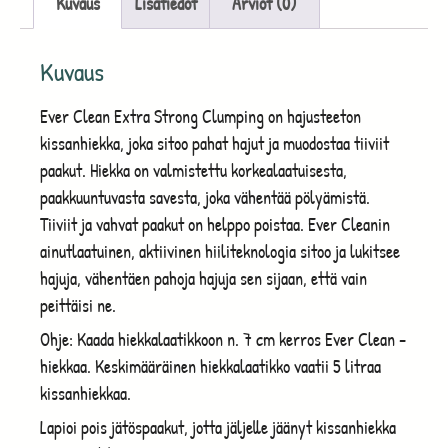
Kuvaus
Lisätiedot
Arviot (0)
Kuvaus
Ever Clean Extra Strong Clumping on hajusteeton
kissanhiekka, joka sitoo pahat hajut ja muodostaa tiiviit
paakut. Hiekka on valmistettu korkealaatuisesta,
paakkuuntuvasta savesta, joka vähentää pölyämistä.
Tiiviit ja vahvat paakut on helppo poistaa. Ever Cleanin
ainutlaatuinen, aktiivinen hiiliteknologia sitoo ja lukitsee
hajuja, vähentäen pahoja hajuja sen sijaan, että vain
peittäisi ne.
Ohje: Kaada hiekkalaatikkoon n. 7 cm kerros Ever Clean -
hiekkaa. Keskimääräinen hiekkalaatikko vaatii 5 litraa
kissanhiekkaa.
Lapioi pois jätöspaakut, jotta jäljelle jäänyt kissanhiekka