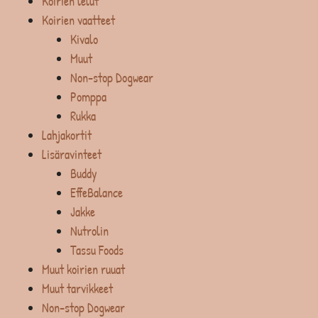
Koirien lelut
Koirien vaatteet
Kivalo
Muut
Non-stop Dogwear
Pomppa
Rukka
Lahjakortit
Lisäravinteet
Buddy
EffeBalance
Jakke
Nutrolin
Tassu Foods
Muut koirien ruuat
Muut tarvikkeet
Non-stop Dogwear