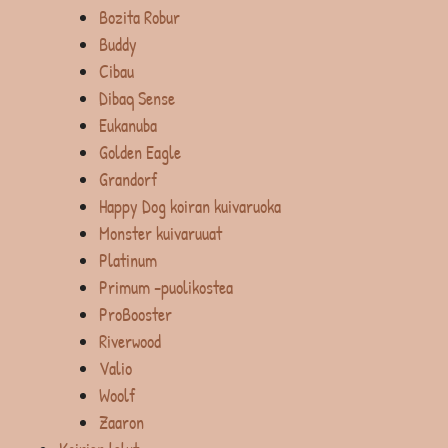
Bozita Robur
Buddy
Cibau
Dibaq Sense
Eukanuba
Golden Eagle
Grandorf
Happy Dog koiran kuivaruoka
Monster kuivaruuat
Platinum
Primum -puolikostea
ProBooster
Riverwood
Valio
Woolf
Zaaron