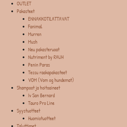
OUTLET
Pakasteet
ENNAKKOTILATTAVAT
Fanimal
Murren
Mush
Neu pakasteruoat
Nutriment by RAUH
Penin Paras
Tessu raakapakasteet
VOM (Vom og hundemat)
Shampoot ja hoitoaineet
Iv San Bernard
Tauro Pro Line
Syystuotteet
Huomiotuotteet
Taluttimet