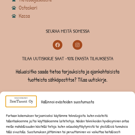
Ostoskori
Kassa
SEURAA MEITÄ SOMESSA
TILAA UUTISKIRJE SAAT -10% EKASTA TILAUKSESTA
Haluaisitko saada tietoa tarjouksista ja ajankohtaisista
tuotteista sähköpostitse? Tilaa uutiskirje.
TILAA UUTISKIRJE -SAAT -10% EKASTA TILAUKSESTA
Hallinnoi evästeiden suostumusta
KOIRILLE
Parhaan kokemuksen tarjoamiseksi käytämme teknologioita, kuten evästeitä,
tallentaaksemme ja/tai käyttääksemme laitetietoja. Näiden tekniikoiden hyväksyminen antaa
KISSOILLE
meille mahdollisuuden käsitellä tietoja, kuten selauskäyttäytymistä tai yksilöllisiä tunnuksia
tällä sivustolla. Suostumuksen jättäminen tai peruuttaminen voi vaikuttaa haitallisesti