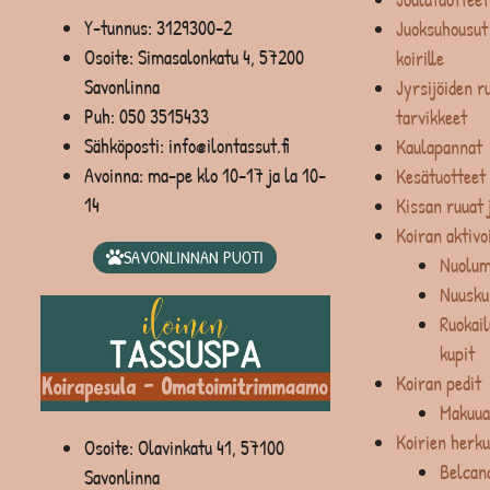
Y-tunnus: 3129300-2
Juoksuhousut 
Osoite: Simasalonkatu 4, 57200
koirille
Savonlinna
Jyrsijöiden ru
Puh:
050 3515433
tarvikkeet
Sähköposti: info@ilontassut.fi
Kaulapannat
Avoinna: ma-pe klo 10-17 ja la 10-
Kesätuotteet
14
Kissan ruuat 
Koiran aktivo
SAVONLINNAN PUOTI
Nuolum
Nuusku
Ruokail
kupit
Koiran pedit
Makuua
Koirien herku
Osoite: Olavinkatu 41, 57100
Belcan
Savonlinna