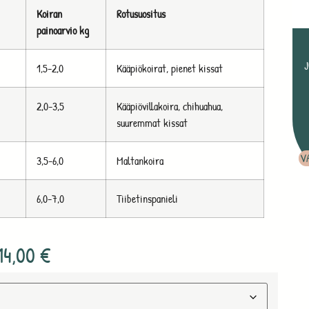
Koiran
Rotusuositus
painoarvio kg
1,5-2,0
Kääpiökoirat, pienet kissat
2,0-3,5
Kääpiövillakoira, chihuahua,
suuremmat kissat
V
3,5-6,0
Maltankoira
6,0-7,0
Tiibetinspanieli
14,00
€