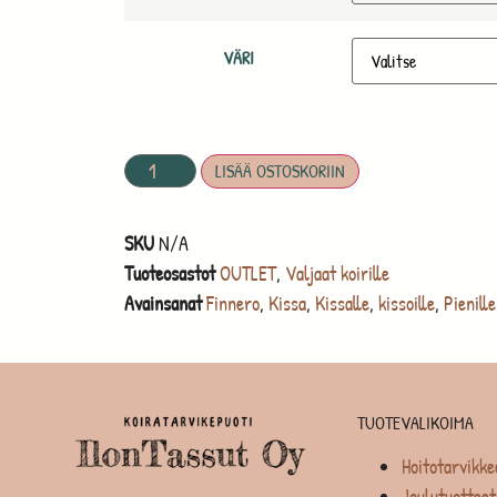
VÄRI
LISÄÄ OSTOSKORIIN
SKU
N/A
Tuoteosastot
OUTLET
,
Valjaat koirille
Avainsanat
Finnero
,
Kissa
,
Kissalle
,
kissoille
,
Pienille
TUOTEVALIKOIMA
Hoitotarvikke
Joulutuotteet