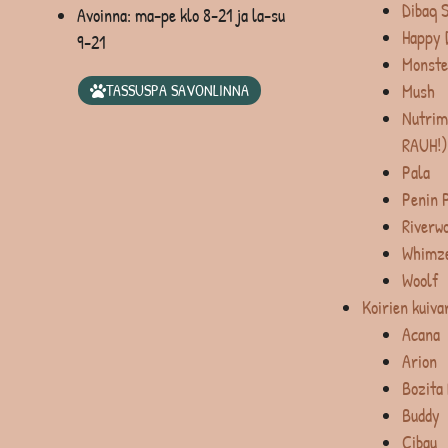
Dibaq 
Avoinna: ma-pe klo 8-21 ja la-su
Happy 
9-21
Monste
Mush
TASSUSPA SAVONLINNA
Nutrim
RAUH!)
Pala
Penin 
Riverw
Whimz
Woolf
Koirien kuiva
Acana
Arion
Bozita
Buddy
Cibau