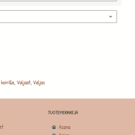
 koirille
,
Valjaat
,
Valjas
TUOTEMERKKEJÄ
et
Acana