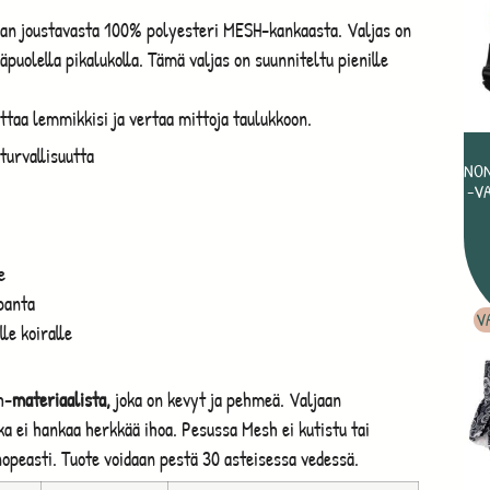
eman joustavasta 100% polyesteri MESH-kankaasta. Valjas on
äpuolella pikalukolla. Tämä valjas on suunniteltu pienille
ittaa lemmikkisi ja vertaa mittoja taulukkoon.
turvallisuutta
NON
-VA
e
 panta
V
le koiralle
h-
materiaalista,
joka on kevyt ja pehmeä. Valjaan
a ei hankaa herkkää ihoa. Pesussa Mesh ei kutistu tai
 nopeasti. Tuote voidaan pestä 30 asteisessa vedessä.