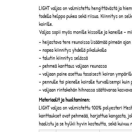
LIGHT valjas on valmistettu hengittävästä ja hi
todella helppo pukea sekä riisua. Kiinnitys on selk
koirille.
Valjas sopii myös monille kissoille ja kaneille – m
– heijastava tere reunoissa lisäämää pimeän ajan 
– nopea kiinnitys yhdellä pikalukolla
– talutin kiinnitys selässä
– pehmeä kanttaus valjaan reunassa
– valjaan paine asettuu tasaisesti koiran ympärill
– pennulle tai pienelle koiralle turvallisempi kuin
– valjaan rintakehän hihnassa säätövaraa kasvaval
Materiaalit ja huoltaminen:
LIGHT valjas on valmistettu 100% polyesteri Mes
kanttaukset ovat pehmeää, harjattua kangasta, jok
haalistu ja se hylkii hyvin kosteutta, sekä kuivuu