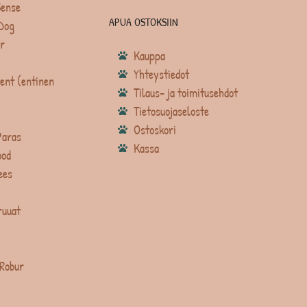
Sense
APUA OSTOKSIIN
Dog
r
Kauppa
Yhteystiedot
ent (entinen
Tilaus- ja toimitusehdot
Tietosuojaseloste
Ostoskori
Paras
Kassa
ood
ees
ruuat
 Robur