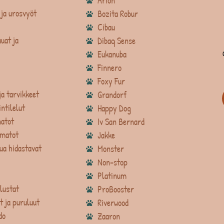
Arion
ja urosvyöt
Bozita Robur
Cibau
uat ja
Dibaq Sense
Eukanuba
Finnero
Foxy Fur
ja tarvikkeet
Grandorf
intilelut
Happy Dog
atot
Iv San Bernard
matot
Jakke
ua hidastavat
Monster
Non-stop
Platinum
lustat
ProBooster
t ja puruluut
Riverwood
do
Zaaron