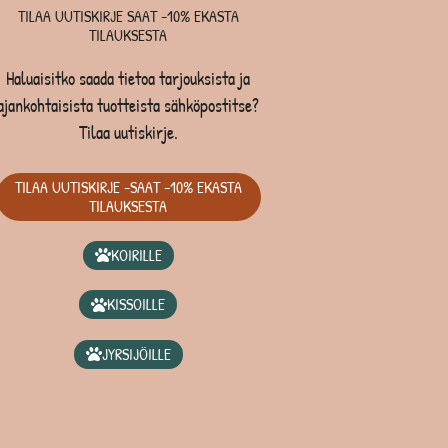
TILAA UUTISKIRJE SAAT -10% EKASTA
TILAUKSESTA
Haluaisitko saada tietoa tarjouksista ja
ajankohtaisista tuotteista sähköpostitse?
Tilaa uutiskirje.
TILAA UUTISKIRJE -SAAT -10% EKASTA
TILAUKSESTA
KOIRILLE
KISSOILLE
JYRSIJÖILLE