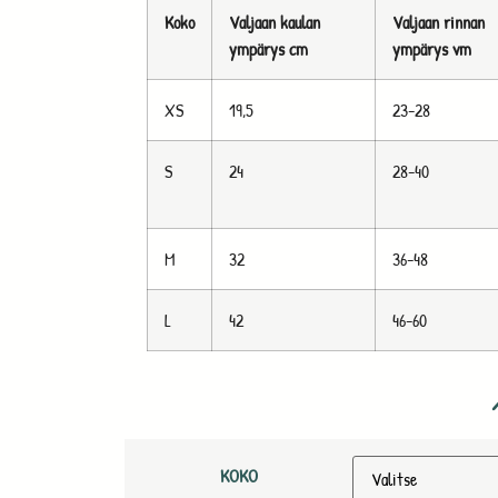
Koko
Valjaan kaulan
Valjaan rinnan
ympärys cm
ympärys vm
XS
19,5
23-28
S
24
28-40
M
32
36-48
L
42
46-60
KOKO