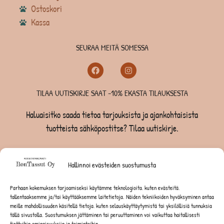
Ostoskori
Kassa
SEURAA MEITÄ SOMESSA
TILAA UUTISKIRJE SAAT -10% EKASTA TILAUKSESTA
Haluaisitko saada tietoa tarjouksista ja ajankohtaisista
tuotteista sähköpostitse? Tilaa uutiskirje.
TILAA UUTISKIRJE -SAAT -10% EKASTA TILAUKSESTA
Hallinnoi evästeiden suostumusta
KOIRILLE
Parhaan kokemuksen tarjoamiseksi käytämme teknologioita, kuten evästeitä,
tallentaaksemme ja/tai käyttääksemme laitetietoja. Näiden tekniikoiden hyväksyminen antaa
KISSOILLE
meille mahdollisuuden käsitellä tietoja, kuten selauskäyttäytymistä tai yksilöllisiä tunnuksia
tällä sivustolla. Suostumuksen jättäminen tai peruuttaminen voi vaikuttaa haitallisesti
tiettyihin ominaisuuksiin ja toimintoihin.