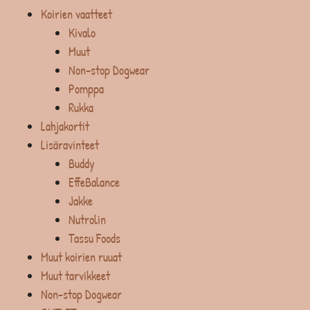
Koirien vaatteet
Kivalo
Muut
Non-stop Dogwear
Pomppa
Rukka
Lahjakortit
Lisäravinteet
Buddy
EffeBalance
Jakke
Nutrolin
Tassu Foods
Muut koirien ruuat
Muut tarvikkeet
Non-stop Dogwear