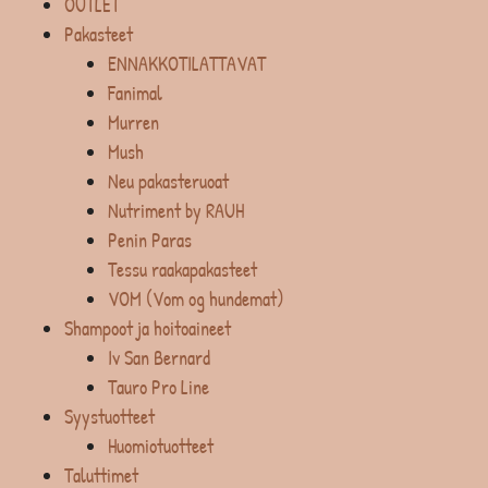
OUTLET
Pakasteet
ENNAKKOTILATTAVAT
Fanimal
Murren
Mush
Neu pakasteruoat
Nutriment by RAUH
Penin Paras
Tessu raakapakasteet
VOM (Vom og hundemat)
Shampoot ja hoitoaineet
Iv San Bernard
Tauro Pro Line
Syystuotteet
Huomiotuotteet
Taluttimet