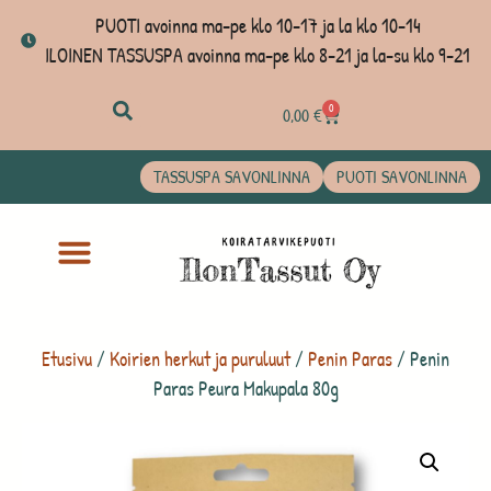
PUOTI avoinna ma-pe klo 10-17 ja la klo 10-14
ILOINEN TASSUSPA avoinna ma-pe klo 8-21 ja la-su klo 9-21
0
0,00
€
TASSUSPA SAVONLINNA
PUOTI SAVONLINNA
Etusivu
/
Koirien herkut ja puruluut
/
Penin Paras
/ Penin
Paras Peura Makupala 80g