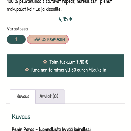
100 % peuranlihaa sisältävät rapeat, herkulliset, pienet
makupalat koirille ja kissoille.
6,95
€
Varastossa
LISÄÄ OSTOSKORIIN
Toimituskulut 7,90 €
Ilmainen toimitus yli 80 euron tilauksiin
Kuvaus
Arviot (0)
Kuvaus
Penin Paras – luonnollista hyvää koirallesi