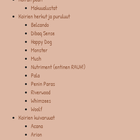
Makuualustat
Koirien herkut ja puruluut
Belcando
Dibaq Sense
Happy Dog
Monster
Mush
Nutriment (entinen RAUH!)
Pala
Penin Paras
Riverwood
Whimzees
Woolf
Koirien kuivaruuat
Acana
Arion