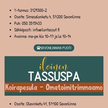
Y-tunnus: 3129300-2
Osoite: Simasalonkatu 4, 57200 Savonlinna
Puh:
050 3515433
Sähköposti: info@ilontassut.fi
Avoinna: ma-pe klo 10-17 ja la 10-14
SAVONLINNAN PUOTI
Osoite: Olavinkatu 41, 57100 Savonlinna