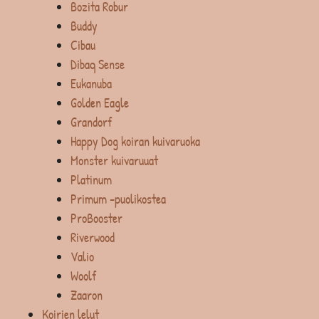
Bozita Robur
Buddy
Cibau
Dibaq Sense
Eukanuba
Golden Eagle
Grandorf
Happy Dog koiran kuivaruoka
Monster kuivaruuat
Platinum
Primum -puolikostea
ProBooster
Riverwood
Valio
Woolf
Zaaron
Koirien lelut