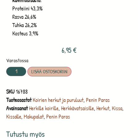
Ravintosisältö:
Proteiini 43,3%
Rasva 26,6%
Tuhka 26,2%
Kosteus 3,9%
6,95
€
Varastossa
LISÄÄ OSTOSKORIIN
SKU
16788
Tuoteosastot
Koirien herkut ja puruluut
,
Penin Paras
Avainsanat
Herkille koirille
,
Herkkävatsaisille
,
Herkut
,
Kissa
,
Kissalle
,
Makupalat
,
Penin Paras
Tutustu myös