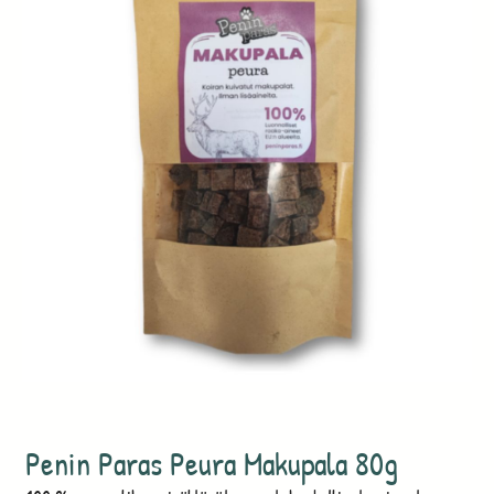
Penin Paras Peura Makupala 80g