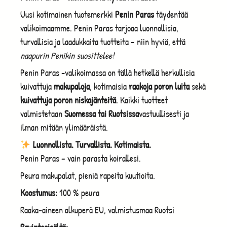
Uusi kotimainen tuotemerkki
Penin Paras
täydentää
valikoimaamme. Penin Paras tarjoaa luonnollisia,
turvallisia ja laadukkaita tuotteita – niin hyviä, että
naapurin Penikin suosittelee!
Penin Paras -valikoimassa on tällä hetkellä herkullisia
kuivattuja
makupaloja
, kotimaisia
raakoja poron luita
sekä
kuivattuja poron niskajänteitä
. Kaikki tuotteet
valmistetaan
Suomessa tai Ruotsissa
vastuullisesti ja
ilman mitään ylimääräistä.
Luonnollista. Turvallista. Kotimaista.
Penin Paras – vain parasta koirallesi.
Peura makupalat, pieniä rapeita kuutioita.
Koostumus:
100 % peura
Raaka-aineen alkuperä EU, valmistusmaa Ruotsi