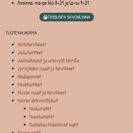
Avoinna: ma-pe klo 8-21 ja la-su 9-21
TASSUSPA SAVONLINNA
TUOTEVALIKOIMA
Hoitotarvikkeet
Joulutuotteet
Juoksuhousut ja urosvyöt koirille
Jyrsijöiden ruuat ja tarvikkeet
Kaulapannat
Kesätuotteet
Kissan ruuat ja tarvikkeet
Koiran aktivointilelut
Nuolumatot
Nuuskumatot
Ruokailua hidastavat kupit
Koiran pedit