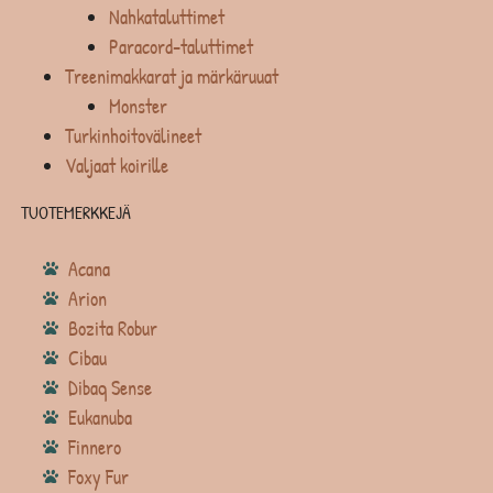
Nahkataluttimet
Paracord-taluttimet
Treenimakkarat ja märkäruuat
Monster
Turkinhoitovälineet
Valjaat koirille
TUOTEMERKKEJÄ
Acana
Arion
Bozita Robur
Cibau
Dibaq Sense
Eukanuba
Finnero
Foxy Fur