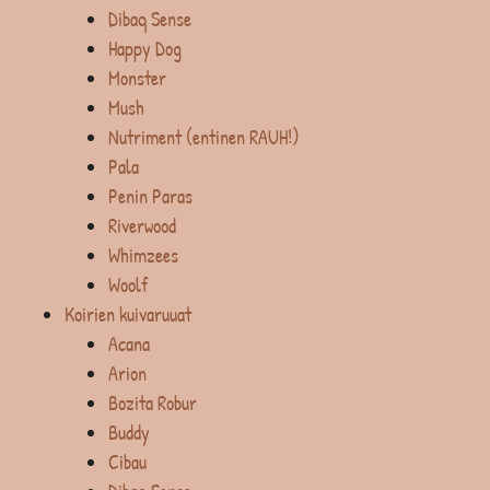
Dibaq Sense
Happy Dog
Monster
Mush
Nutriment (entinen RAUH!)
Pala
Penin Paras
Riverwood
Whimzees
Woolf
Koirien kuivaruuat
Acana
Arion
Bozita Robur
Buddy
Cibau