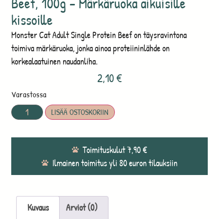
Beef, 100g – Märkäruoka aikuisille
kissoille
Monster Cat Adult Single Protein Beef on täysravintona
toimiva märkäruoka, jonka ainoa proteiininlähde on
korkealaatuinen naudanliha.
2,10
€
Varastossa
LISÄÄ OSTOSKORIIN
Toimituskulut 7,90 €
Ilmainen toimitus yli 80 euron tilauksiin
Kuvaus
Arviot (0)