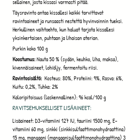
sellainen, josta kissasi varmasti pitää.
Täysravinto antaa kissallesi kaikki tarvittavat
ravintoaineet ja runsaasti nestettä hyvinvoinnin tueksi.
Herkullinen vaihtoehto, kun haluat tarjota kissallesi
yksinkertaisen, puhtaan ja lihaisan aterian.
Purkin koko 100 g
Koostumus:
Nauta 50 % (sydän, keuhko, liha, maksa),
kivennäisaineet, lohiöljy, fermentoitu riisi.
Ravintosisältö:
Kosteus: 80%, Proteiini: 9%, Rasva: 6%,
Kuitu: 0,2%, Tuhka: 2%
Kaloripitoisuus (laskennallinen): 96 kcal/100 g
RAVITSEMUKSELLISET LISÄAINEET:
Lisäaineet: D3-vitamiini 127 IU, tauriini 1500 mg, E-
vitamiini 60 mg, sinkki (sinkkisulfaattimonohydraattina)
15 mg, mangaani (mangaanisulfaattimonohydraattina) 3