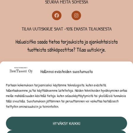
SEURAA MEITÄ SOMESSA
TILAA UUTISKIRJE SAAT -10% EKASTA TILAUKSESTA
Haluaisitko saada tietoa tarjouksista ja ajankohtaisista
tuotteista sähköpostitse? Tilaa uutiskirje.
TILAA UUTISKIRJE -SAAT -10% EKASTA TILAUKSESTA
Hallinnoi evästeiden suostumusta
KOIRILLE
Parhaan kokemuksen tarjoamiseksi käytämme teknologioita, kuten evästeitä,
tallentaaksemme ja/tai käyttääksemme laitetietoja. Näiden tekniikoiden hyväksyminen antaa
KISSOILLE
meille mahdollisuuden käsitellä tietoja, kuten selauskäyttäytymistä tai yksilöllisiä tunnuksia
tällä sivustolla. Suostumuksen jättäminen tai peruuttaminen voi vaikuttaa haitallisesti
tiettyihin ominaisuuksiin ja toimintoihin.
JYRSIJÖILLE
HYVÄKSY KAIKKI