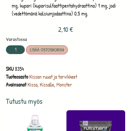
mg, kupari (kuparisulfaattipentahydraattina) 1 mg, jodi
(vedettömänä kalsiumjodaattina) 0,5 mg.
2,10
€
Varastossa
LISÄÄ OSTOSKORIIN
SKU
8354
Tuoteosasto
Kissan ruuat ja tarvikkeet
Avainsanat
Kissa
,
Kissalle
,
Monster
Tutustu myös