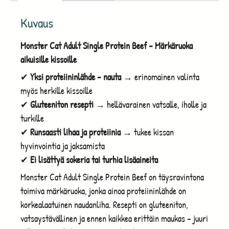
Kuvaus
Monster Cat Adult Single Protein Beef – Märkäruoka
aikuisille kissoille
✔
Yksi proteiininlähde – nauta
→ erinomainen valinta
myös herkille kissoille
✔
Gluteeniton resepti
→ hellävarainen vatsalle, iholle ja
turkille
✔
Runsaasti lihaa ja proteiinia
→ tukee kissan
hyvinvointia ja jaksamista
✔
Ei lisättyä sokeria tai turhia lisäaineita
Monster Cat Adult Single Protein Beef on täysravintona
toimiva märkäruoka, jonka ainoa proteiininlähde on
korkealaatuinen naudanliha. Resepti on gluteeniton,
vatsaystävällinen ja ennen kaikkea erittäin maukas – juuri