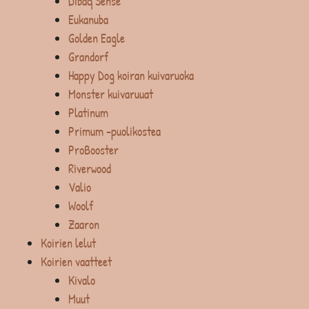
Dibaq Sense
Eukanuba
Golden Eagle
Grandorf
Happy Dog koiran kuivaruoka
Monster kuivaruuat
Platinum
Primum -puolikostea
ProBooster
Riverwood
Valio
Woolf
Zaaron
Koirien lelut
Koirien vaatteet
Kivalo
Muut