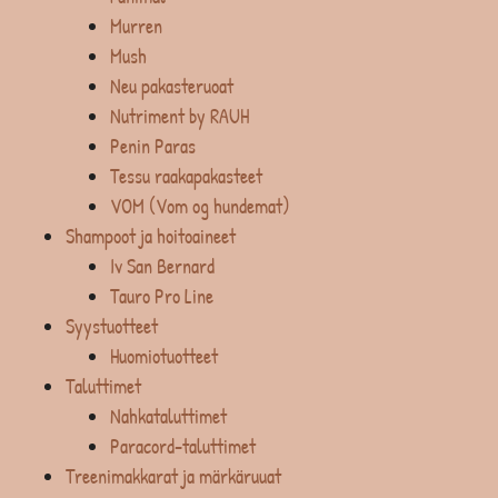
Murren
Mush
Neu pakasteruoat
Nutriment by RAUH
Penin Paras
Tessu raakapakasteet
VOM (Vom og hundemat)
Shampoot ja hoitoaineet
Iv San Bernard
Tauro Pro Line
Syystuotteet
Huomiotuotteet
Taluttimet
Nahkataluttimet
Paracord-taluttimet
Treenimakkarat ja märkäruuat