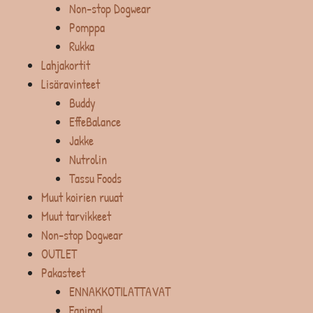
Non-stop Dogwear
Pomppa
Rukka
Lahjakortit
Lisäravinteet
Buddy
EffeBalance
Jakke
Nutrolin
Tassu Foods
Muut koirien ruuat
Muut tarvikkeet
Non-stop Dogwear
OUTLET
Pakasteet
ENNAKKOTILATTAVAT
Fanimal