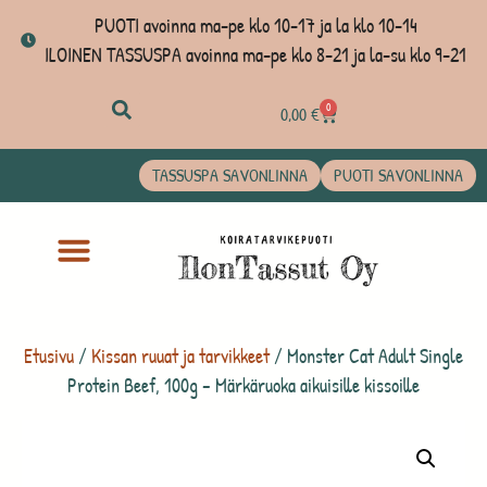
PUOTI avoinna ma-pe klo 10-17 ja la klo 10-14
ILOINEN TASSUSPA avoinna ma-pe klo 8-21 ja la-su klo 9-21
0
0,00
€
TASSUSPA SAVONLINNA
PUOTI SAVONLINNA
Etusivu
/
Kissan ruuat ja tarvikkeet
/ Monster Cat Adult Single
Protein Beef, 100g – Märkäruoka aikuisille kissoille