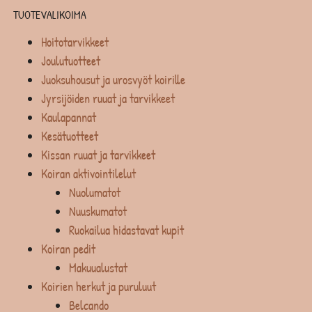
TUOTEVALIKOIMA
Hoitotarvikkeet
Joulutuotteet
Juoksuhousut ja urosvyöt koirille
Jyrsijöiden ruuat ja tarvikkeet
Kaulapannat
Kesätuotteet
Kissan ruuat ja tarvikkeet
Koiran aktivointilelut
Nuolumatot
Nuuskumatot
Ruokailua hidastavat kupit
Koiran pedit
Makuualustat
Koirien herkut ja puruluut
Belcando