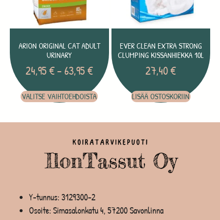
ARION ORIGINAL CAT ADULT
EVER CLEAN EXTRA STRONG
URINARY
CLUMPING KISSANHIEKKA 10L
24,95
€
–
63,95
€
27,40
€
VALITSE VAIHTOEHDOISTA
LISÄÄ OSTOSKORIIN
Y-tunnus: 3129300-2
Osoite: Simasalonkatu 4, 57200 Savonlinna