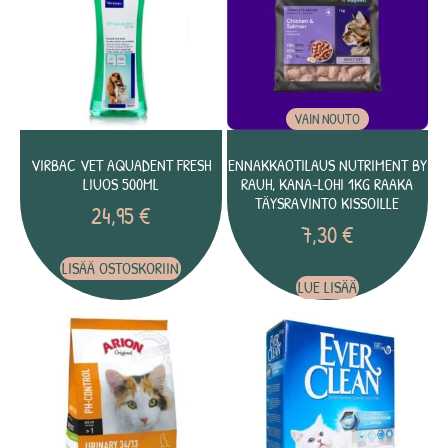
VAIN NOUTO
VIRBAC VET AQUADENT FRESH
ENNAKKAOTILAUS NUTRIMENT BY
LIUOS 500ML
RAUH, KANA-LOHI 1KG RAAKA
TÄYSRAVINTO KISSOILLE
24,95
€
7,30
€
LISÄÄ OSTOSKORIIN
LUE LISÄÄ