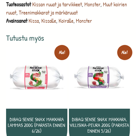
Tuoteosastot
Kissan ruuat ja tarvikkeet
,
Monster
,
Muut koirien
ruuat
,
Treenimakkarat ja märkäruuat
Avainsanat
Kissa
,
Kissalle
,
Koiralle
,
Monster
Tutustu myös
Ale!
Ale!
DIBAQ SENSE SNAX MAKKARA
DIBAQ SENSE SNAX MAKKARA,
LAMMAS 200G (PARASTA ENNEN
VILLISIKA-PEURA 200G (PARASTA
6/26)
ENNEN 5/26)