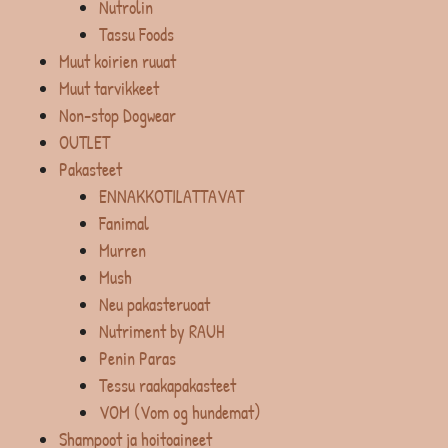
Nutrolin
Tassu Foods
Muut koirien ruuat
Muut tarvikkeet
Non-stop Dogwear
OUTLET
Pakasteet
ENNAKKOTILATTAVAT
Fanimal
Murren
Mush
Neu pakasteruoat
Nutriment by RAUH
Penin Paras
Tessu raakapakasteet
VOM (Vom og hundemat)
Shampoot ja hoitoaineet