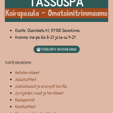
Osoite: Olavinkatu 41, 57100 Savonlinna
Avoinna: ma-pe klo 8-21 ja la-su 9-21
TASSUSPA SAVONLINNA
TUOTEVALIKOIMA
Hoitotarvikkeet
Joulutuotteet
Juoksuhousut ja urosvyöt koirille
Jyrsijöiden ruuat ja tarvikkeet
Kaulapannat
Kesätuotteet