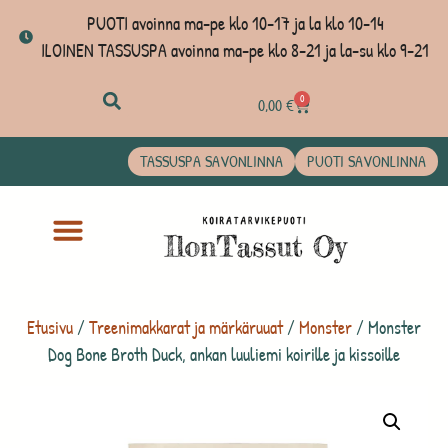
PUOTI avoinna ma-pe klo 10-17 ja la klo 10-14
ILOINEN TASSUSPA avoinna ma-pe klo 8-21 ja la-su klo 9-21
0
0,00
€
TASSUSPA SAVONLINNA
PUOTI SAVONLINNA
Etusivu
/
Treenimakkarat ja märkäruuat
/
Monster
/ Monster
Dog Bone Broth Duck, ankan luuliemi koirille ja kissoille