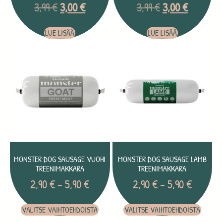
3,99
€
3,00
€
3,99
€
3,00
€
LUE LISÄÄ
LUE LISÄÄ
MONSTER DOG SAUSAGE VUOHI
MONSTER DOG SAUSAGE LAMB
TREENIMAKKARA
TREENIMAKKARA
2,90
€
–
5,90
€
2,90
€
–
5,90
€
VALITSE VAIHTOEHDOISTA
VALITSE VAIHTOEHDOISTA