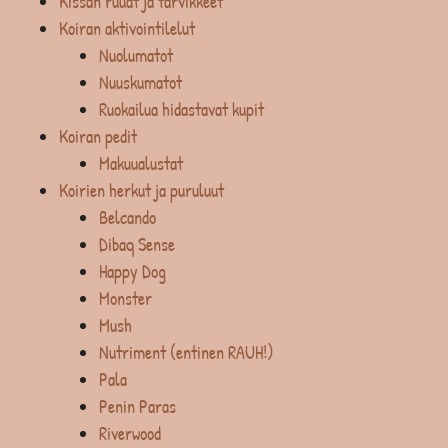
Kissan ruuat ja tarvikkeet
Koiran aktivointilelut
Nuolumatot
Nuuskumatot
Ruokailua hidastavat kupit
Koiran pedit
Makuualustat
Koirien herkut ja puruluut
Belcando
Dibaq Sense
Happy Dog
Monster
Mush
Nutriment (entinen RAUH!)
Pala
Penin Paras
Riverwood