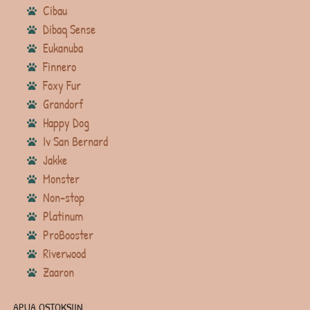
Cibau
Dibaq Sense
Eukanuba
Finnero
Foxy Fur
Grandorf
Happy Dog
Iv San Bernard
Jakke
Monster
Non-stop
Platinum
ProBooster
Riverwood
Zaaron
APUA OSTOKSIIN