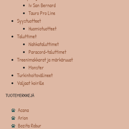
Iv San Bernard
Tauro Pro Line
Syystuotteet
Huomiotuotteet
Taluttimet
Nahkataluttimet
Paracord-taluttimet
Treenimakkarat ja märkäruuat
Monster
Turkinhoitovälineet
Valjaat koirille
TUOTEMERKKEJÄ
Acana
Arion
Bozita Robur