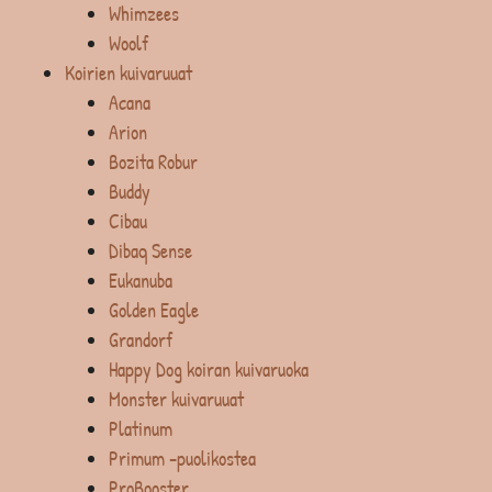
Whimzees
Woolf
Koirien kuivaruuat
Acana
Arion
Bozita Robur
Buddy
Cibau
Dibaq Sense
Eukanuba
Golden Eagle
Grandorf
Happy Dog koiran kuivaruoka
Monster kuivaruuat
Platinum
Primum -puolikostea
ProBooster