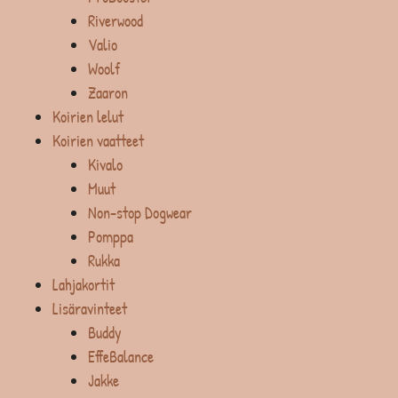
Riverwood
Valio
Woolf
Zaaron
Koirien lelut
Koirien vaatteet
Kivalo
Muut
Non-stop Dogwear
Pomppa
Rukka
Lahjakortit
Lisäravinteet
Buddy
EffeBalance
Jakke