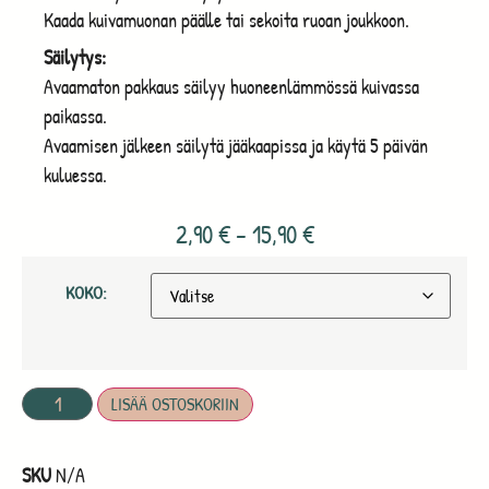
Kaada kuivamuonan päälle tai sekoita ruoan joukkoon.
Säilytys:
Avaamaton pakkaus säilyy huoneenlämmössä kuivassa
paikassa.
Avaamisen jälkeen säilytä jääkaapissa ja käytä 5 päivän
kuluessa.
2,90
€
–
15,90
€
KOKO:
LISÄÄ OSTOSKORIIN
SKU
N/A