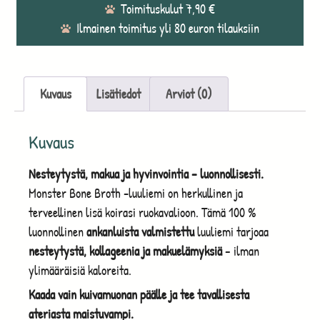
Toimituskulut 7,90 €
Ilmainen toimitus yli 80 euron tilauksiin
Kuvaus
Lisätiedot
Arviot (0)
Kuvaus
Nesteytystä, makua ja hyvinvointia – luonnollisesti.
Monster Bone Broth -luuliemi on herkullinen ja
terveellinen lisä koirasi ruokavalioon. Tämä 100 %
luonnollinen
ankanluista valmistettu
luuliemi tarjoaa
nesteytystä, kollageenia ja makuelämyksiä
– ilman
ylimääräisiä kaloreita.
Kaada vain kuivamuonan päälle ja tee tavallisesta
ateriasta maistuvampi.