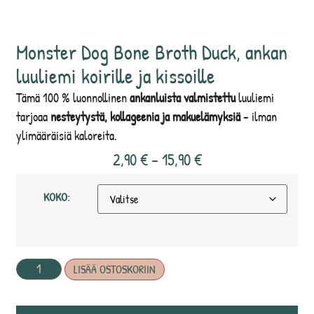
Monster Dog Bone Broth Duck, ankan
luuliemi koirille ja kissoille
Tämä 100 % luonnollinen
ankanluista valmistettu
luuliemi
tarjoaa
nesteytystä, kollageenia ja makuelämyksiä
– ilman
ylimääräisiä kaloreita.
2,90
€
–
15,90
€
KOKO:
LISÄÄ OSTOSKORIIN