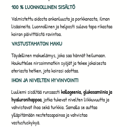
100 % LUONNOLLINEN SISÄLTÖ
Valmistettu aidosta ankanluusta ja porkkanasta, ilman
lisäaineita. Luonnollinen ja helposti sulava tapa rikastaa
koiran päivittäistä ravintoa.
VASTUSTAMATON MAKU
Täydellinen makuelämys, joka saa hännät heilumaan.
Houkuttelee nirsoimmatkin syöjät ja tekee jokaisesta
ateriasta hetken, jota koirasi odottaa.
IHON JA NIVELTEN HYVINVOINTI
Luuliemi sisältää runsaasti
kollageenia, glukosamiinia ja
hyaluronihappoa
, jotka tukevat nivelten liikkuvuutta ja
vahvistavat ihoa sekä turkkia. Samalla se auttaa
ylläpitämään nestetasapainoa ja vahvistaa
vastustuskykyä.