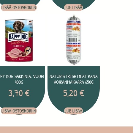
LISÄÄ OSTOSKORIIN
LUE LISÄÄ
PY DOG SARDINIA, VUOHI
NATURIS FRESH MEAT KANA
400G
KOIRANMAKKARA 650G
3,70
€
5,20
€
LISÄÄ OSTOSKORIIN
LUE LISÄÄ