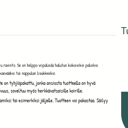
T
 ravinto. Se on helppo viipaloida halutun kokoisiksi paloiksi.
kaevääksi tai nappulan lisukkeeksi.
 on tyhjiöpakattu, jonka ansiosta tuotteella on hyvä
vuus, soveltuu myös herkkävatsaisille koirille.
iksi tai esimerkiksi jäljelle. Tuotteen voi pakastaa. Säilyy