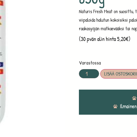
Naturis Fresh Meat on suosittu, t
viipaloida halutun kokoisiksi pal
raakasyöjän matkaevääksi tai nap
(30 pvän alin hinta 5,20€)
Varastossa
LISÄÄ OSTOSKORI
Ilmainen