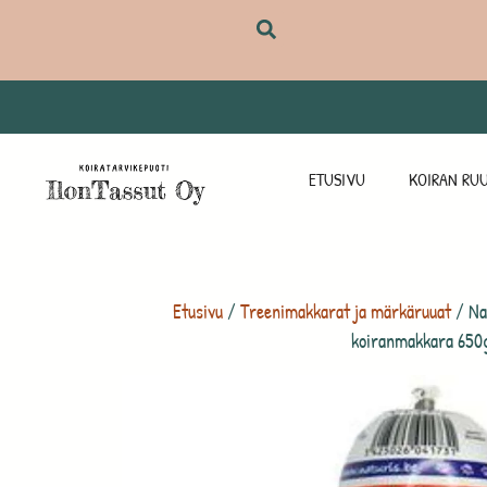
ETUSIVU
KOIRAN RUU
Etusivu
/
Treenimakkarat ja märkäruuat
/ Na
koiranmakkara 650