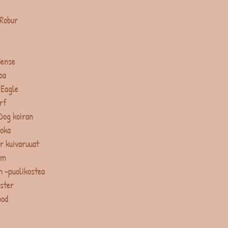
 Robur
Sense
ba
 Eagle
rf
Dog koiran
uoka
r kuivaruuat
um
 -puolikostea
ster
ood