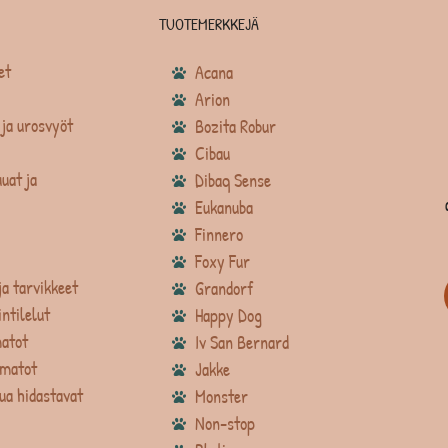
TUOTEMERKKEJÄ
et
Acana
Arion
ja urosvyöt
Bozita Robur
Cibau
uat ja
Dibaq Sense
Eukanuba
Finnero
Foxy Fur
ja tarvikkeet
Grandorf
intilelut
Happy Dog
atot
Iv San Bernard
matot
Jakke
ua hidastavat
Monster
Non-stop