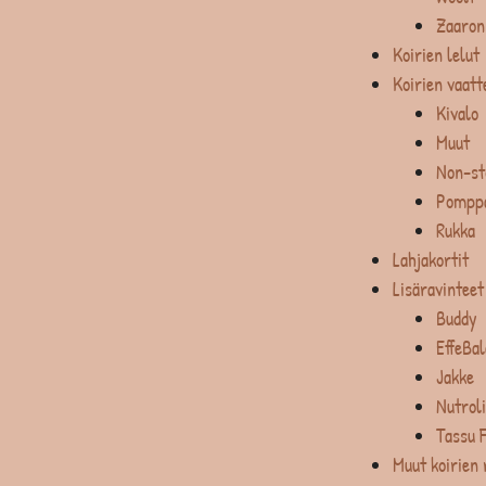
Zaaron
Koirien lelut
Koirien vaatt
Kivalo
Muut
Non-st
Pompp
Rukka
Lahjakortit
Lisäravinteet
Buddy
EffeBa
Jakke
Nutrol
Tassu 
Muut koirien 