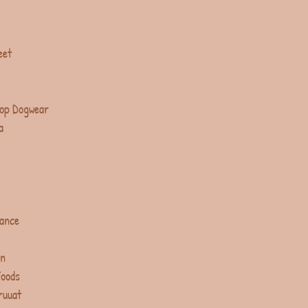
eet
op Dogwear
a
lance
in
Foods
ruuat