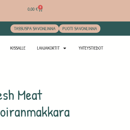
0
0,00
€
TASSUSPA SAVONLINNA
PUOTI SAVONLINNA
KISSALLE
LAHJAKORTIT
YHTEYSTIEDOT
esh Meat
koiranmakkara