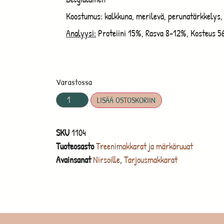
Koostumus: kalkkuna, merilevä, perunatärkkelys, r
Analyysi:
Proteiini 15%, Rasva 8-12%, Kosteus 5
Varastossa
LISÄÄ OSTOSKORIIN
SKU
1104
Tuoteosasto
Treenimakkarat ja märkäruuat
Avainsanat
Nirsoille
,
Tarjousmakkarat