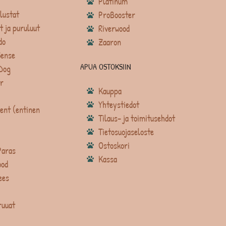
Platinum
lustat
ProBooster
t ja puruluut
Riverwood
do
Zaaron
Sense
APUA OSTOKSIIN
Dog
r
Kauppa
Yhteystiedot
ent (entinen
Tilaus- ja toimitusehdot
Tietosuojaseloste
Ostoskori
Paras
Kassa
ood
ees
ruuat