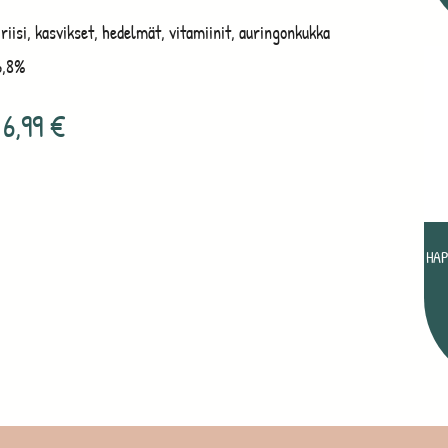
iisi, kasvikset, hedelmät, vitamiinit, auringonkukka
6,8%
6,99
€
HAP