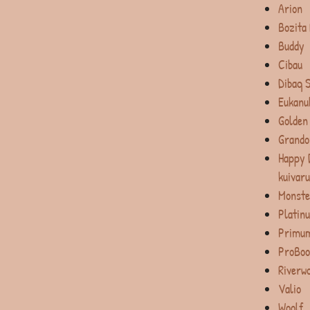
Arion
Bozita
Buddy
Cibau
Dibaq 
Eukanu
Golden
Grando
Happy 
kuivar
Monste
Platin
Primum
ProBoo
Riverw
Valio
Woolf