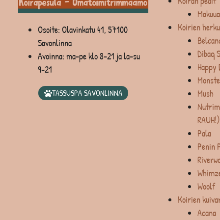
Koiran pedit
Makuua
Koirien herku
Osoite: Olavinkatu 41, 57100
Belcan
Savonlinna
Dibaq 
Avoinna: ma-pe klo 8-21 ja la-su
Happy 
9-21
Monste
Mush
TASSUSPA SAVONLINNA
Nutrim
RAUH!)
Pala
Penin 
Riverw
Whimz
Woolf
Koirien kuiva
Acana