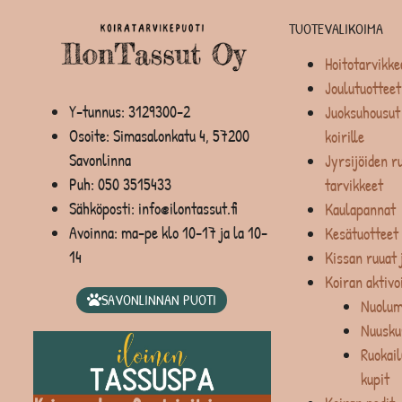
TUOTEVALIKOIMA
Hoitotarvikke
Joulutuotteet
Y-tunnus: 3129300-2
Juoksuhousut 
Osoite: Simasalonkatu 4, 57200
koirille
Savonlinna
Jyrsijöiden ru
Puh:
050 3515433
tarvikkeet
Sähköposti: info@ilontassut.fi
Kaulapannat
Avoinna: ma-pe klo 10-17 ja la 10-
Kesätuotteet
14
Kissan ruuat 
Koiran aktivo
SAVONLINNAN PUOTI
Nuolum
Nuusku
Ruokail
kupit