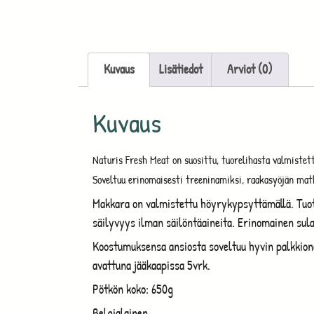
Kuvaus
Lisätiedot
Arviot (0)
Kuvaus
Naturis Fresh Meat on suosittu, tuorelihasta valmistettu
Soveltuu erinomaisesti treeninamiksi, raakasyöjän mat
Makkara on valmistettu höyrykypsyttämällä. Tuote
säilyvyys ilman säilöntäaineita. Erinomainen sula
Koostumuksensa ansiosta soveltuu hyvin palkkionam
avattuna jääkaapissa 5vrk.
Pötkön koko: 650g
Belgialainen