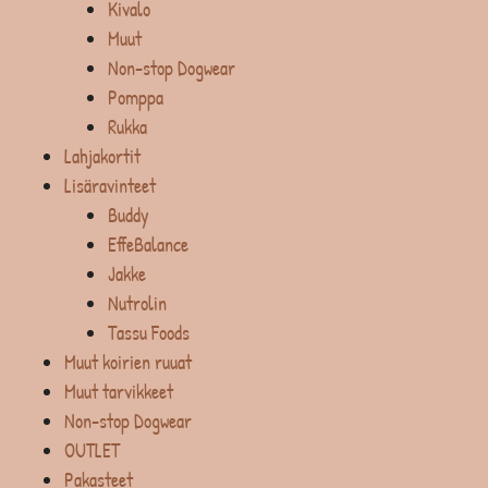
Kivalo
Muut
Non-stop Dogwear
Pomppa
Rukka
Lahjakortit
Lisäravinteet
Buddy
EffeBalance
Jakke
Nutrolin
Tassu Foods
Muut koirien ruuat
Muut tarvikkeet
Non-stop Dogwear
OUTLET
Pakasteet