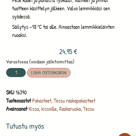
Pese kädet ja puhdista työkalut, välineet ja pinnat
tuotteen käsittelyn jälkeen. Valvo lemmikkiäsi sen
syödessä.
Säilytys –18 ˚C tai alle. Ainoastaan lemmikkieläinten
ruoaksi.
24,95
€
Varastossa (voidaan jälkitoimittaa)
LISÄÄ OSTOSKORIIN
SKU
16390
Tuoteosastot
Pakasteet
,
Tessu raakapakasteet
Avainsanat
Kissa
,
kissoille
,
Raakaruoka
,
Tessu
Tutustu myös