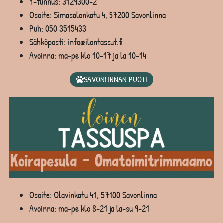
Y-tunnus: 3129300-2
Osoite: Simasalonkatu 4, 57200 Savonlinna
Puh:
050 3515433
Sähköposti: info@ilontassut.fi
Avoinna: ma-pe klo 10-17 ja la 10-14
SAVONLINNAN PUOTI
Osoite: Olavinkatu 41, 57100 Savonlinna
Avoinna: ma-pe klo 8-21 ja la-su 9-21