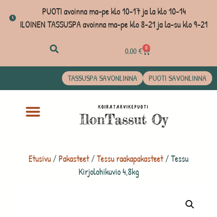
PUOTI avoinna ma-pe klo 10-17 ja la klo 10-14
ILOINEN TASSUSPA avoinna ma-pe klo 8-21 ja la-su klo 9-21
0
0,00
€
TASSUSPA SAVONLINNA
PUOTI SAVONLINNA
Etusivu
/
Pakasteet
/
Tessu raakapakasteet
/ Tessu
Kirjolohikuvio 4,8kg