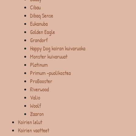
Cibau
Dibaq Sense
Eukanuba
Golden Eagle
Grandorf
Happy Dog koiran kuivaruoka
Monster kuivaruuat
Platinum
Primum -puolikostea
ProBooster
Riverwood
Valio
Woolf
Zaaron
Koirien lelut
Koirien vaatteet