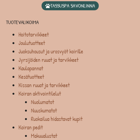
TASSUSPA SAVONLINNA
TUOTEVALIKOIMA
Hoitotarvikkeet
Joulutuotteet
Juoksuhousut ja urosvyöt koirille
Jyrsijöiden ruuat ja tarvikkeet
Kaulapannat
Kesätuotteet
Kissan ruuat ja tarvikkeet
Koiran aktivointilelut
Nuolumatot
Nuuskumatot
Ruokailua hidastavat kupit
Koiran pedit
Makuualustat