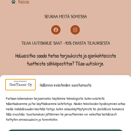
Kassa
SEURAA MEITÄ SOMESSA
TILAA UUTISKIRJE SAAT -10% EKASTA TILAUKSESTA
Haluaisitko saada tietoa tarjouksista ja ajankohtaisista
tuotteista sähköpostitse? Tilaa uutiskirje.
TILAA UUTISKIRJE -SAAT -10% EKASTA TILAUKSESTA
Hallinnoi evästeiden suostumusta
KOIRILLE
Parhaan kokemuksen tarjoamiseksi käytämme teknologioita, kuten evästeitä,
tallentaaksemme ja/tai käyttääksemme laitetietoja. Näiden tekniikoiden hyväksyminen antaa
KISSOILLE
meille mahdollisuuden käsitellä tietoja, kuten selauskäyttäytymistä tai yksilöllisiä tunnuksia
tällä sivustolla. Suostumuksen jättäminen tai peruuttaminen voi vaikuttaa haitallisesti
tiettyihin ominaisuuksiin ja toimintoihin.
JYRSIJÖILLE