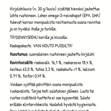
Kirjolohikuvio (n. 30 g/kuvio) sisältää hienoksi jauhettua
lohta ruotoineen. Lohen omega-3-rasvahapot (EPA, DHA)
tukevat koirasi monipuolista ravitsemusta osana ravintoa
ja on hyväksi iholle ja turkille.
TÄYDENNYSREHU koirille ja kissoille.
Raakapakaste. VAIN NOUTO PUODILTA!
Koostumus:
suomalainen ruotoineen jauhettu kirjolohi
Ravintosisältö:
raakavalk. 16,1 %, raakarasva 18,4 %,
kosteus 63,0 %, tuhka 3,3 %, raakakuitu <1 %, kalsium
0,71 %, fosfori 0,49 %.
Voidaan syöttää päivittäin osana monipuolista
ruokavaliota. Tarjoa heti sulatuksen jälkeen. Luuta tai
rustoa sisältäviä tuotteita ei saa kypsentää. Sulata
erillään elintarvikkeista. Huolehdi hyvästä hygieniasta.