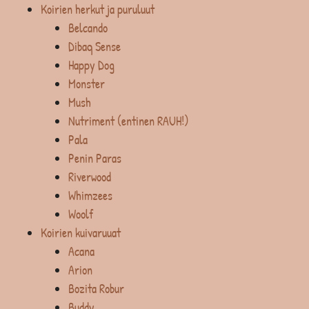
Koirien herkut ja puruluut
Belcando
Dibaq Sense
Happy Dog
Monster
Mush
Nutriment (entinen RAUH!)
Pala
Penin Paras
Riverwood
Whimzees
Woolf
Koirien kuivaruuat
Acana
Arion
Bozita Robur
Buddy