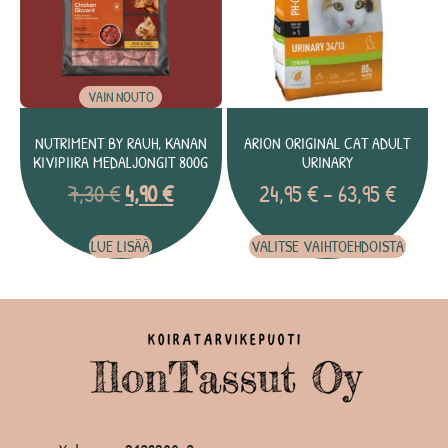
VAIN NOUTO
NUTRIMENT BY RAUH, KANAN
ARION ORIGINAL CAT ADULT
KIVIPIIRA MEDALJONGIT 800G
URINARY
7,30
€
4,90
€
24,95
€
–
63,95
€
LUE LISÄÄ
VALITSE VAIHTOEHDOISTA