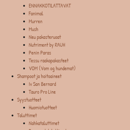
ENNAKKOTILATTAVAT
Fanimal
Murren
Mush
Neu pakasteruoat
Nutriment by RAUH
Penin Paras
Tessu raakapakasteet
VOM (Vom og hundemat)
Shampoot ja hoitoaineet
Iv San Bernard
Tauro Pro Line
Syystuotteet
Huomiotuotteet
Taluttimet
Nahkataluttimet