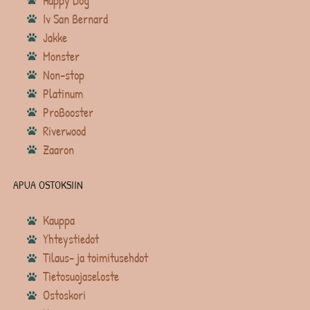
Happy Dog
Iv San Bernard
Jakke
Monster
Non-stop
Platinum
ProBooster
Riverwood
Zaaron
APUA OSTOKSIIN
Kauppa
Yhteystiedot
Tilaus- ja toimitusehdot
Tietosuojaseloste
Ostoskori