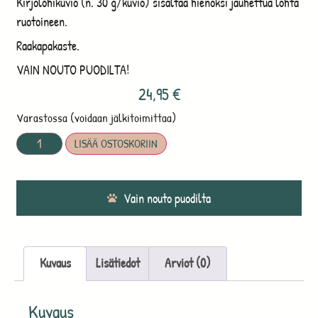
Kirjolohikuvio (n. 30 g/kuvio) sisältää hienoksi jauhettua lohta
ruotoineen.
Raakapakaste.
VAIN NOUTO PUODILTA!
24,95
€
Varastossa (voidaan jälkitoimittaa)
LISÄÄ OSTOSKORIIN
Vain nouto puodilta
Kuvaus
Lisätiedot
Arviot (0)
Kuvaus