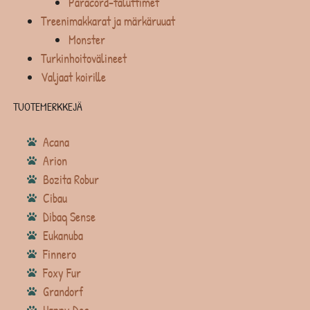
Paracord-taluttimet
Treenimakkarat ja märkäruuat
Monster
Turkinhoitovälineet
Valjaat koirille
TUOTEMERKKEJÄ
Acana
Arion
Bozita Robur
Cibau
Dibaq Sense
Eukanuba
Finnero
Foxy Fur
Grandorf