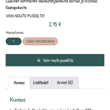
Luullinen kotimainen kalkkunanjauheliha koirille ja kissoille.
Raakapakaste.
VAIN NOUTO PUODILTA!
2,95
€
Varastossa
LISÄÄ OSTOSKORIIN
Vain nouto puodilta
Kuvaus
Lisätiedot
Arviot (0)
Kuvaus