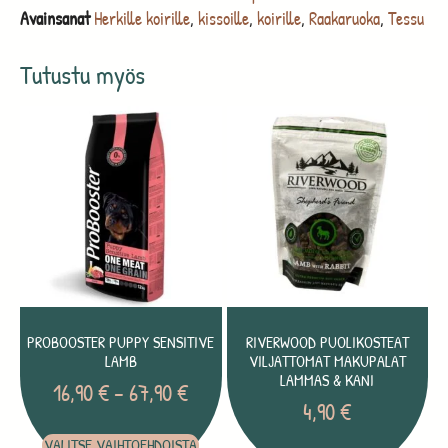
Avainsanat
Herkille koirille
,
kissoille
,
koirille
,
Raakaruoka
,
Tessu
Tutustu myös
PROBOOSTER PUPPY SENSITIVE
RIVERWOOD PUOLIKOSTEAT
LAMB
VILJATTOMAT MAKUPALAT
LAMMAS & KANI
16,90
€
–
67,90
€
4,90
€
VALITSE VAIHTOEHDOISTA