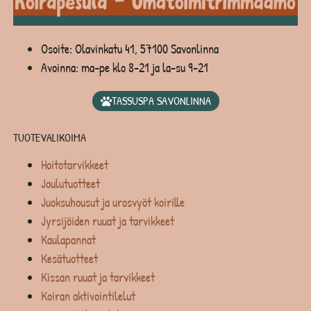
Osoite: Olavinkatu 41, 57100 Savonlinna
Avoinna: ma-pe klo 8-21 ja la-su 9-21
TASSUSPA SAVONLINNA
TUOTEVALIKOIMA
Hoitotarvikkeet
Joulutuotteet
Juoksuhousut ja urosvyöt koirille
Jyrsijöiden ruuat ja tarvikkeet
Kaulapannat
Kesätuotteet
Kissan ruuat ja tarvikkeet
Koiran aktivointilelut