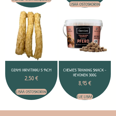
LISÄÄ OSTOSKORIIN
OZAMI HIRVITIKKU S 14CM
CHEWIES TRAINING SNACK –
HEVONEN 300G
2,50
€
8,95
€
LISÄÄ OSTOSKORIIN
LUE LISÄÄ