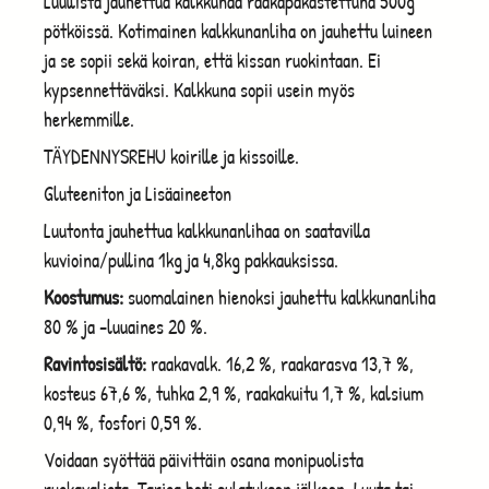
Luullista jauhettua kalkkunaa raakapakastettuna 500g
pötköissä. Kotimainen kalkkunanliha on jauhettu luineen
ja se sopii sekä koiran, että kissan ruokintaan. Ei
kypsennettäväksi. Kalkkuna sopii usein myös
herkemmille.
TÄYDENNYSREHU koirille ja kissoille.
Gluteeniton ja Lisäaineeton
Luutonta jauhettua kalkkunanlihaa on saatavilla
kuvioina/pullina 1kg ja 4,8kg pakkauksissa.
Koostumus:
suomalainen hienoksi jauhettu kalkkunanliha
80 % ja -luuaines 20 %.
Ravintosisältö:
raakavalk. 16,2 %, raakarasva 13,7 %,
kosteus 67,6 %, tuhka 2,9 %, raakakuitu 1,7 %, kalsium
0,94 %, fosfori 0,59 %.
Voidaan syöttää päivittäin osana monipuolista