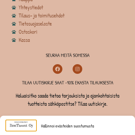
Yhteystiedot
Tilaus- ja toimitusehdot
Tietosuojaseloste
Ostoskori
Kassa
SEURAA MEITÄ SOMESSA
TILAA UUTISKIRJE SAAT -10% EKASTA TILAUKSESTA
Haluaisitko saada tietoa tarjouksista ja ajankohtaisista
tuotteista sähköpostitse? Tilaa uutiskirje.
TILAA UUTISKIRJE -SAAT -10% EKASTA TILAUKSESTA
Hallinnoi evästeiden suostumusta