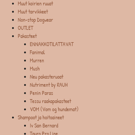
Muut koirien ruuat
Muut tarvikkeet
Non-stop Dogwear
OUTLET
Pakasteet
ENNAKKOTILATTAVAT
Fanimal
Murren
Mush
Neu pakasteruoat
Nutriment by RAUH
Penin Paras
Tessu raakapakasteet
VOM (Vom og hundemat)
Shampoot ja hoitoaineet
Iv San Bernard
Tauro Pro Line