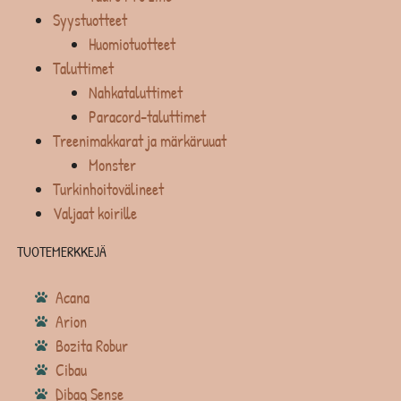
Syystuotteet
Huomiotuotteet
Taluttimet
Nahkataluttimet
Paracord-taluttimet
Treenimakkarat ja märkäruuat
Monster
Turkinhoitovälineet
Valjaat koirille
TUOTEMERKKEJÄ
Acana
Arion
Bozita Robur
Cibau
Dibaq Sense