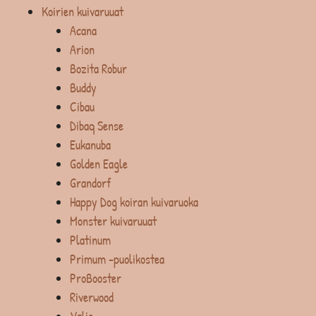
Koirien kuivaruuat
Acana
Arion
Bozita Robur
Buddy
Cibau
Dibaq Sense
Eukanuba
Golden Eagle
Grandorf
Happy Dog koiran kuivaruoka
Monster kuivaruuat
Platinum
Primum -puolikostea
ProBooster
Riverwood