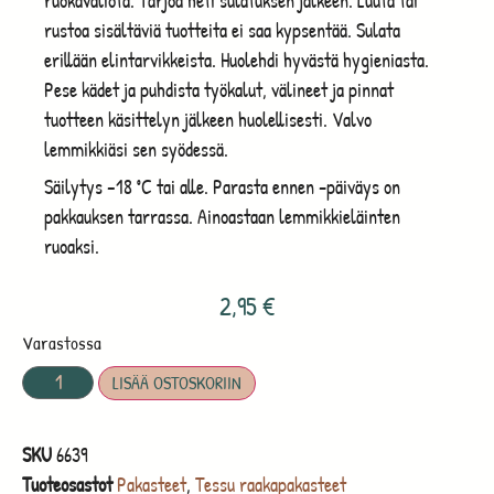
ruokavaliota. Tarjoa heti sulatuksen jälkeen. Luuta tai
rustoa sisältäviä tuotteita ei saa kypsentää. Sulata
erillään elintarvikkeista. Huolehdi hyvästä hygieniasta.
Pese kädet ja puhdista työkalut, välineet ja pinnat
tuotteen käsittelyn jälkeen huolellisesti. Valvo
lemmikkiäsi sen syödessä.
Säilytys –18 ˚C tai alle. Parasta ennen -päiväys on
pakkauksen tarrassa. Ainoastaan lemmikkieläinten
ruoaksi.
2,95
€
Varastossa
LISÄÄ OSTOSKORIIN
SKU
6639
Tuoteosastot
Pakasteet
,
Tessu raakapakasteet