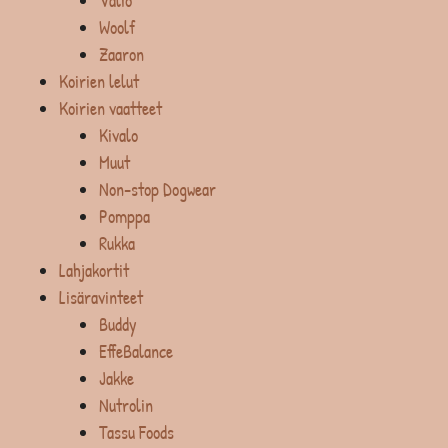
Valio
Woolf
Zaaron
Koirien lelut
Koirien vaatteet
Kivalo
Muut
Non-stop Dogwear
Pomppa
Rukka
Lahjakortit
Lisäravinteet
Buddy
EffeBalance
Jakke
Nutrolin
Tassu Foods