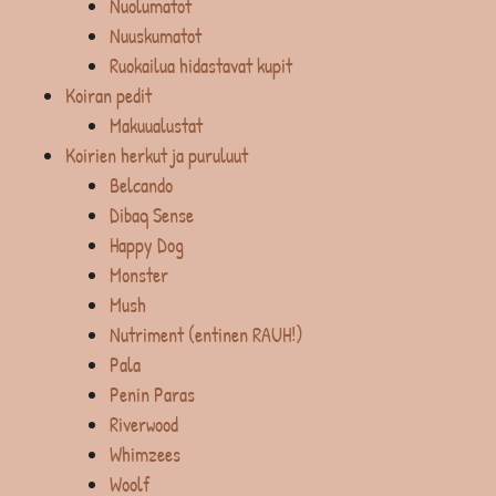
Nuolumatot
Nuuskumatot
Ruokailua hidastavat kupit
Koiran pedit
Makuualustat
Koirien herkut ja puruluut
Belcando
Dibaq Sense
Happy Dog
Monster
Mush
Nutriment (entinen RAUH!)
Pala
Penin Paras
Riverwood
Whimzees
Woolf