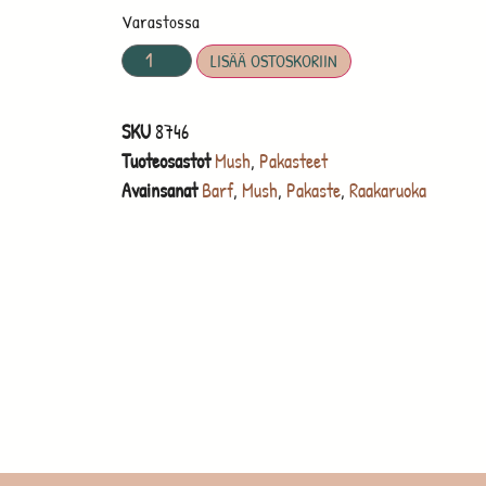
Varastossa
LISÄÄ OSTOSKORIIN
SKU
8746
Tuoteosastot
Mush
,
Pakasteet
Avainsanat
Barf
,
Mush
,
Pakaste
,
Raakaruoka