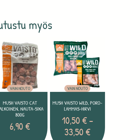
utustu myös
VAIN NOUTO
VAIN NOUTO
MUSH VAISTO CAT
MUSH VAISTO WILD, PORO-
ALKOINEN, NAUTA-SIKA
LAMMAS-HIRVI
800G
10,50
€
–
6,90
€
33,50
€