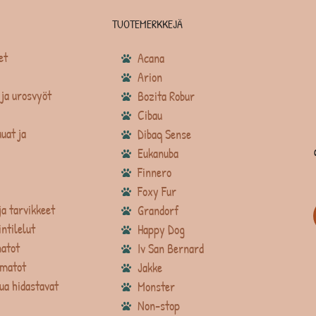
TUOTEMERKKEJÄ
et
Acana
Arion
ja urosvyöt
Bozita Robur
Cibau
uat ja
Dibaq Sense
Eukanuba
Finnero
Foxy Fur
ja tarvikkeet
Grandorf
intilelut
Happy Dog
atot
Iv San Bernard
matot
Jakke
ua hidastavat
Monster
Non-stop