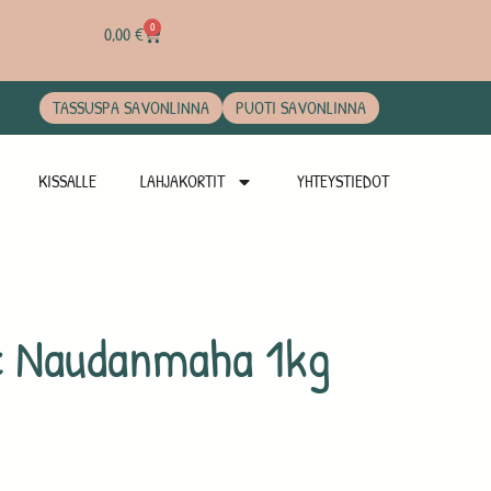
0
0,00
€
TASSUSPA SAVONLINNA
PUOTI SAVONLINNA
KISSALLE
LAHJAKORTIT
YHTEYSTIEDOT
c Naudanmaha 1kg