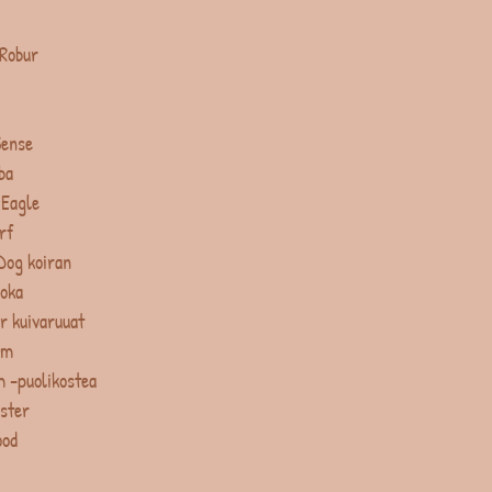
 Robur
Sense
ba
 Eagle
rf
Dog koiran
uoka
r kuivaruuat
um
 -puolikostea
ster
ood