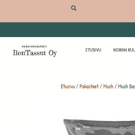
ETUSIVU
KOIRAN RUU
Etusivu
/
Pakasteet
/
Mush
/ Mush Ba