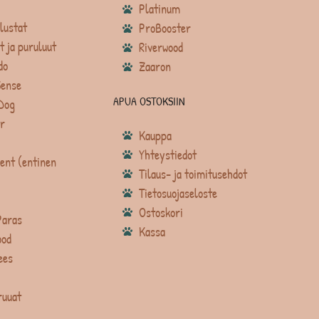
Platinum
lustat
ProBooster
t ja puruluut
Riverwood
do
Zaaron
Sense
APUA OSTOKSIIN
Dog
r
Kauppa
Yhteystiedot
ent (entinen
Tilaus- ja toimitusehdot
Tietosuojaseloste
Ostoskori
Paras
Kassa
ood
ees
ruuat