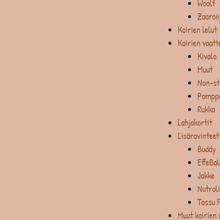
Woolf
Zaaron
Koirien lelut
Koirien vaatt
Kivalo
Muut
Non-st
Pompp
Rukka
Lahjakortit
Lisäravinteet
Buddy
EffeBa
Jakke
Nutrol
Tassu 
Muut koirien 