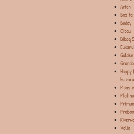
Arion
Bozita
Buddy
Cibau
Dibaq 
Eukanu
Golden
Grando
Happy 
kuivar
Monste
Platin
Primum
ProBoo
Riverw
Valio