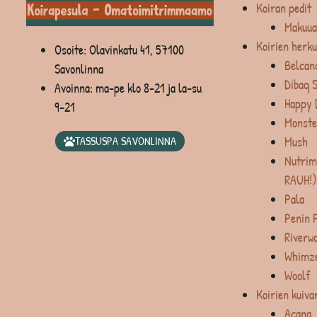
Koiran pedit
Makuua
Koirien herku
Osoite: Olavinkatu 41, 57100
Belcan
Savonlinna
Dibaq 
Avoinna: ma-pe klo 8-21 ja la-su
Happy 
9-21
Monste
Mush
TASSUSPA SAVONLINNA
Nutrim
RAUH!)
Pala
Penin 
Riverw
Whimz
Woolf
Koirien kuiva
Acana