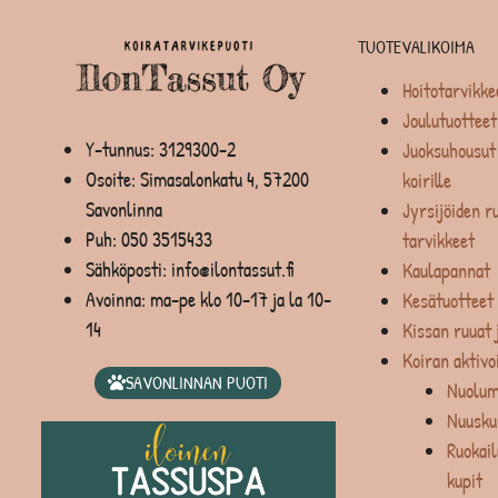
TUOTEVALIKOIMA
Hoitotarvikke
Joulutuotteet
Y-tunnus: 3129300-2
Juoksuhousut 
Osoite: Simasalonkatu 4, 57200
koirille
Savonlinna
Jyrsijöiden ru
Puh:
050 3515433
tarvikkeet
Sähköposti: info@ilontassut.fi
Kaulapannat
Avoinna: ma-pe klo 10-17 ja la 10-
Kesätuotteet
14
Kissan ruuat 
Koiran aktivo
SAVONLINNAN PUOTI
Nuolum
Nuusku
Ruokail
kupit