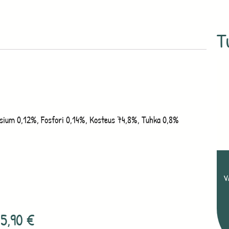
T
lsium 0,12%, Fosfori 0,14%, Kosteus 74,8%, Tuhka 0,8%
V
5,90
€