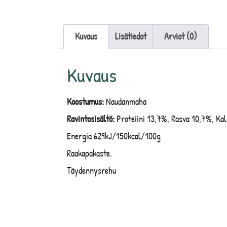
Kuvaus
Lisätiedot
Arviot (0)
Kuvaus
Koostumus:
Naudanmaha
Ravintosisältö:
Proteiini 13,7%, Rasva 10,7%, Ka
Energia 629kJ/150kcal/100g
Raakapakaste.
Täydennysrehu