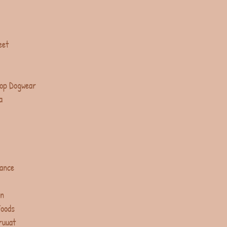
eet
op Dogwear
a
lance
in
Foods
ruuat