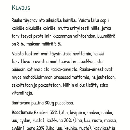
Kuvaus
Raaka täysravinto aikuisille koirille. Vaisto Liila sopii
kaikille aikuisille koirille, mutta erityisesti niille, jotka
tarvitsevat proteiinirikkaamman vaihtoehdon. Luumäärä
on 8 %, maksan määrä 5 %.
Vaisto tuotteet ovat täysin lisäaineettomia, kaikki
tarvittavat ravintoaineet tulevat ensiluokkaisista,
pääosin kotimaisista raaka-aineista. Raaka-aineet ovat
myös mahdollisimman prosessoimattomia, ne jauhetaan,
sekoitetaan ja pakastetaan. Niihin ei ole lisätty edes
vitamiineja.
Saatavana pullina 800g pusseissa.
Koostumus:
Broileri 55% (liha, kivipiira, maksa, nahka,
luu, sydän, rusto), kalkkuna 20% (liha, luu, rusto, maksa,
sydän), poro 20% (liha, luu, keuhko, rusto), kasvikset ja