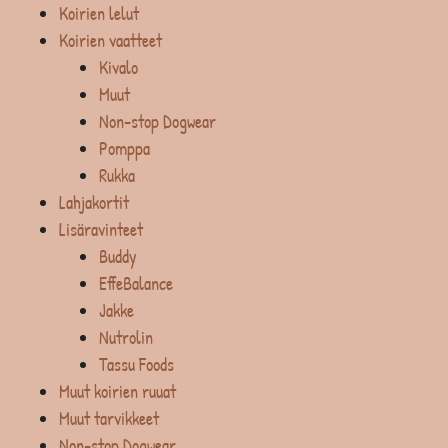
Koirien lelut
Koirien vaatteet
Kivalo
Muut
Non-stop Dogwear
Pomppa
Rukka
Lahjakortit
Lisäravinteet
Buddy
EffeBalance
Jakke
Nutrolin
Tassu Foods
Muut koirien ruuat
Muut tarvikkeet
Non-stop Dogwear