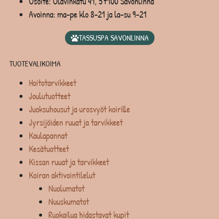
Osoite: Olavinkatu 41, 57100 Savonlinna
Avoinna: ma-pe klo 8-21 ja la-su 9-21
TASSUSPA SAVONLINNA
TUOTEVALIKOIMA
Hoitotarvikkeet
Joulutuotteet
Juoksuhousut ja urosvyöt koirille
Jyrsijöiden ruuat ja tarvikkeet
Kaulapannat
Kesätuotteet
Kissan ruuat ja tarvikkeet
Koiran aktivointilelut
Nuolumatot
Nuuskumatot
Ruokailua hidastavat kupit