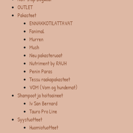
OUTLET
Pakasteet
ENNAKKOTILATTAVAT
Fanimal
Murren
Mush
Neu pakasteruoat
Nutriment by RAUH
Penin Paras
Tessu raakapakasteet
VOM (Vom og hundemat)
Shampoot ja hoitoaineet
Iv San Bernard
Tauro Pro Line
Syystuotteet
Huomiotuotteet