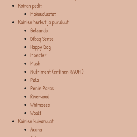
Koiran pedit
Makuualustat
Koirien herkut ja puruluut
Belcando
Dibaq Sense
Happy Dog
Monster
Mush
Nutriment (entinen RAUH!)
Pala
Penin Paras
Riverwood
Whimzees
Woolf
Koirien kuivaruuat
Acana