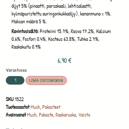
öljyt 5% (pinaatti, parsakaali, lehtisalaatti,
kylmäpuristettu auringonkukkaöljy), kananmuna < 1%.
Maksan määrä 5 %.
Ravintosisältö:
Proteiini 15.7%, Rasva 17.2%, Kalsium
0.6%, Fosfori 0.4%, Kosteus 63.8%, Tuhka 2.7%,
Raakakuitu 0.9%
6,90
€
Varastossa
LISÄÄ OSTOSKORIIN
SKU
1522
Tuoteosastot
Mush
,
Pakasteet
Avainsanat
Mush
,
Pakaste
,
Raakaruoka
,
Vaisto