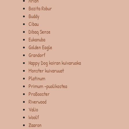
Arion
Bozita Robur
Buddy
Cibau
Dibaq Sense
Eukanuba
Golden Eagle
Grandorf
Happy Dog koiran kuivaruoka
Monster kuivaruuat
Platinum
Primum -puolikostea
ProBooster
Riverwood
Valio
Woolf
Zaaron