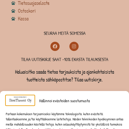
Tietosuojaseloste
Ostoskori
Kassa
SEURAA MEITÄ SOMESSA
TILAA UUTISKIRJE SAAT -10% EKASTA TILAUKSESTA
Haluaisitko saada tietoa tarjouksista ja ajankohtaisista
tuotteista sähköpostitse? Tilaa uutiskirje.
TILAA UUTISKIRJE -SAAT -10% EKASTA TILAUKSESTA
Hallinnoi evästeiden suostumusta
KOIRILLE
Parhaan kokemuksen tarjoamiseksi käytämme teknologioita, kuten evästeitä,
tallentaaksemme ja/tai käyttääksemme laitetietoja. Näiden tekniikoiden hyväksyminen antaa
KISSOILLE
meille mahdollisuuden käsitellä tietoja, kuten selauskäyttäytymistä tai yksilöllisiä tunnuksia