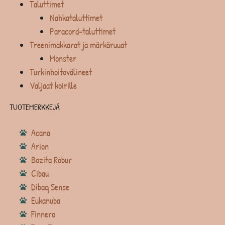
Taluttimet
Nahkataluttimet
Paracord-taluttimet
Treenimakkarat ja märkäruuat
Monster
Turkinhoitovälineet
Valjaat koirille
TUOTEMERKKEJÄ
Acana
Arion
Bozita Robur
Cibau
Dibaq Sense
Eukanuba
Finnero