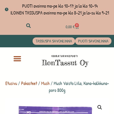
PUOTI avoinna ma-pe klo 10-17 ja la klo 10-14
ILOINEN TASSUSPA avoinna ma-pe klo 8-21 ja la-su klo 9-21
0
0,00
€
TASSUSPA SAVONLINNA
PUOTI SAVONLINNA
Etusivu
/
Pakasteet
/
Mush
/ Mush Vaisto Liila, Kana-kalkkuna-
poro 800g