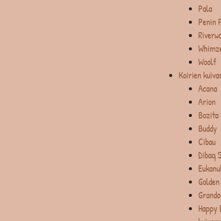
Pala
Penin 
Riverw
Whimz
Woolf
Koirien kuiva
Acana
Arion
Bozita
Buddy
Cibau
Dibaq 
Eukanu
Golden
Grando
Happy 