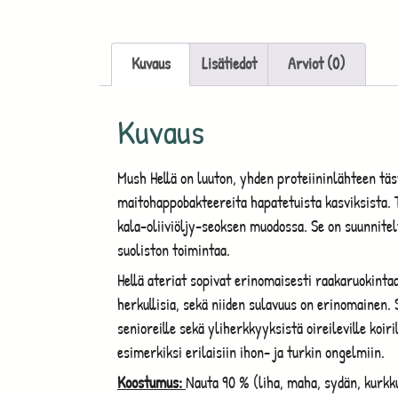
Kuvaus
Lisätiedot
Arviot (0)
Kuvaus
Mush Hellä on luuton, yhden proteiininlähteen täs
maitohappobakteereita hapatetuista kasviksista.
kala-oliiviöljy-seoksen muodossa. Se on suunnitel
suoliston toimintaa.
Hellä ateriat sopivat erinomaisesti raakaruokintaa 
herkullisia, sekä niiden sulavuus on erinomainen.
senioreille sekä yliherkkyyksistä oireileville koir
esimerkiksi erilaisiin ihon- ja turkin ongelmiin.
Koostumus:
Nauta 90 % (liha, maha, sydän, kurkku