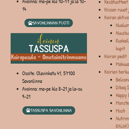
Avoinna: ma-pe klo 10-17 ja la 10-
Kesätuotteet
14
Kissan ruuat 
Koiran aktivo
SAVONLINNAN PUOTI
Nuolum
Nuusku
Ruokail
kupit
Koiran pedit
Makuua
Koirien herku
Osoite: Olavinkatu 41, 57100
Belcan
Savonlinna
Dibaq 
Avoinna: ma-pe klo 8-21 ja la-su
Happy 
9-21
Monste
Mush
TASSUSPA SAVONLINNA
Nutrim
RAUH!)