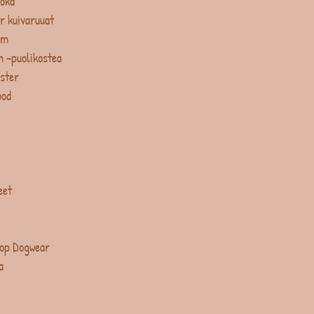
uoka
r kuivaruuat
um
 -puolikostea
ster
ood
eet
op Dogwear
a