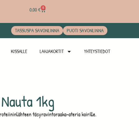
0
0,00
€
TASSUSPA SAVONLINNA
PUOTI SAVONLINNA
KISSALLE
LAHJAKORTIT
YHTEYSTIEDOT
 Nauta 1kg
roteiininlähteen täsyravintoraaka-ateria koirille.