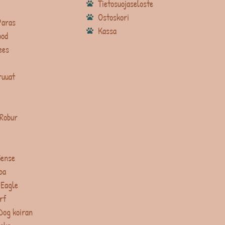
Tietosuojaseloste
Ostoskori
Paras
Kassa
ood
ees
ruuat
 Robur
Sense
ba
 Eagle
rf
Dog koiran