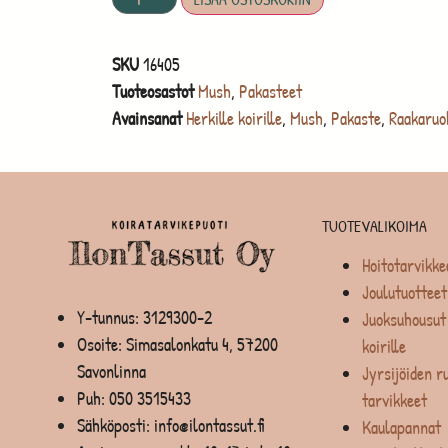
SKU
16405
Tuoteosastot
Mush
,
Pakasteet
Avainsanat
Herkille koirille
,
Mush
,
Pakaste
,
Raakaruo
TUOTEVALIKOIMA
Hoitotarvikke
Joulutuotteet
Y-tunnus: 3129300-2
Juoksuhousut 
Osoite: Simasalonkatu 4, 57200
koirille
Savonlinna
Jyrsijöiden ru
Puh:
050 3515433
tarvikkeet
Sähköposti: info@ilontassut.fi
Kaulapannat