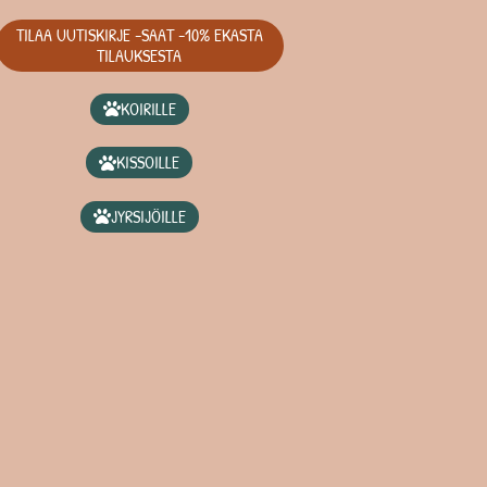
TILAA UUTISKIRJE -SAAT -10% EKASTA
TILAUKSESTA
KOIRILLE
KISSOILLE
JYRSIJÖILLE