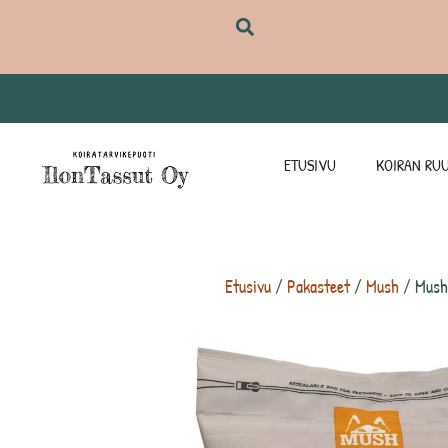
ETUSIVU
KOIRAN RUU
Etusivu
/
Pakasteet
/
Mush
/ Mush 