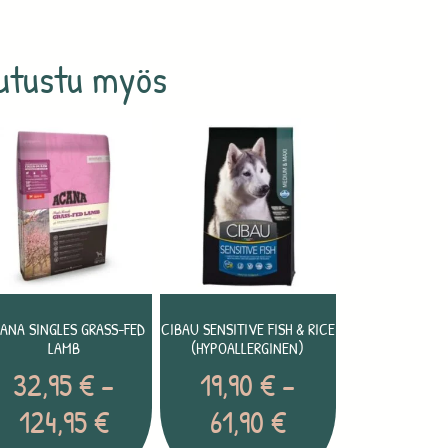
utustu myös
ANA SINGLES GRASS-FED
CIBAU SENSITIVE FISH & RICE
LAMB
(HYPOALLERGINEN)
32,95
€
–
19,90
€
–
124,95
€
61,90
€