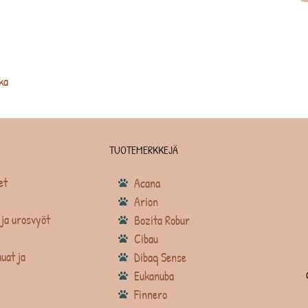
ka
TUOTEMERKKEJÄ
et
Acana
Arion
ja urosvyöt
Bozita Robur
Cibau
uat ja
Dibaq Sense
Eukanuba
Finnero