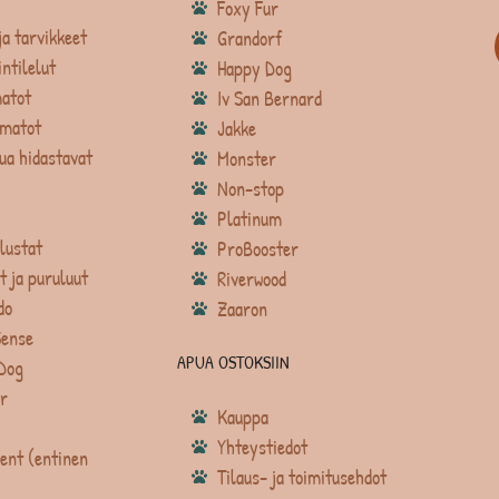
Foxy Fur
ja tarvikkeet
Grandorf
intilelut
Happy Dog
atot
Iv San Bernard
matot
Jakke
ua hidastavat
Monster
Non-stop
Platinum
lustat
ProBooster
t ja puruluut
Riverwood
do
Zaaron
Sense
APUA OSTOKSIIN
Dog
r
Kauppa
Yhteystiedot
ent (entinen
Tilaus- ja toimitusehdot