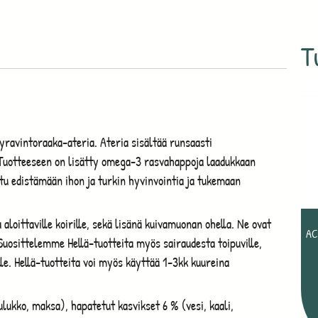
T
yravintoraaka-ateria. Ateria sisältää runsaasti
 Tuotteeseen on lisätty omega-3 rasvahappoja laadukkaan
tu edistämään ihon ja turkin hyvinvointia ja tukemaan
aloittaville koirille, sekä lisänä kuivamuonan ohella. Ne ovat
AC
 Suosittelemme Hellä-tuotteita myös sairaudesta toipuville,
ille. Hellä-tuotteita voi myös käyttää 1-3kk kuureina
lukko, maksa), hapatetut kasvikset 6 % (vesi, kaali,