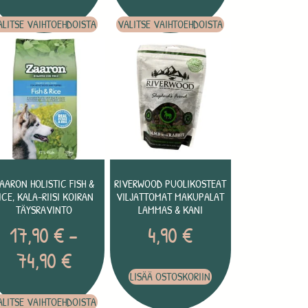
ALITSE VAIHTOEHDOISTA
VALITSE VAIHTOEHDOISTA
AARON HOLISTIC FISH &
RIVERWOOD PUOLIKOSTEAT
ICE, KALA-RIISI KOIRAN
VILJATTOMAT MAKUPALAT
TÄYSRAVINTO
LAMMAS & KANI
17,90
€
–
4,90
€
74,90
€
LISÄÄ OSTOSKORIIN
ALITSE VAIHTOEHDOISTA