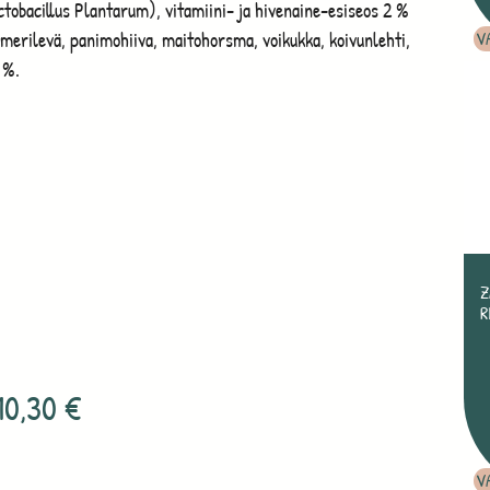
tobacillus Plantarum), vitamiini- ja hivenaine-esiseos 2 %
V
merilevä, panimohiiva, maitohorsma, voikukka, koivunlehti,
 %.
Z
R
10,30
€
V