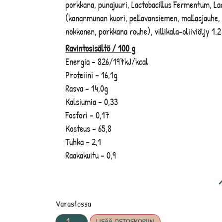
porkkana, punajuuri, Lactobacillus Fermentum, Lac
(kananmunan kuori, pellavansiemen, mallasjauhe, 
nokkonen, porkkana rouhe), villikala-oliiviöljy 1.2
Ravintosisältö / 100 g
Energia – 826/197kJ/kcal
Proteiini – 16,1g
Rasva – 14,0g
Kalsiumia – 0,33
Fosfori – 0,17
Kosteus – 65,8
Tuhka – 2,1
Raakakuitu – 0,9
Varastossa
LISÄÄ OSTOSKORIIN