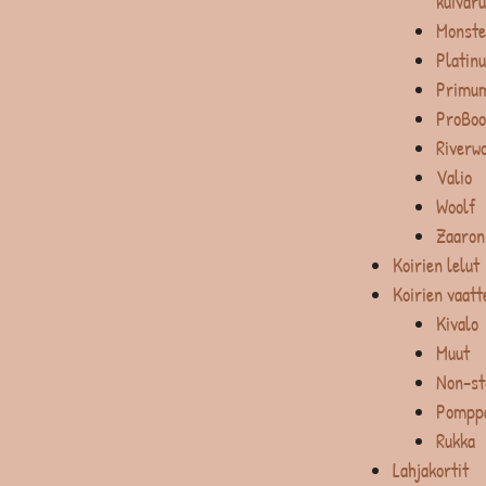
kuivar
Monste
Platin
Primum
ProBoo
Riverw
Valio
Woolf
Zaaron
Koirien lelut
Koirien vaatt
Kivalo
Muut
Non-st
Pompp
Rukka
Lahjakortit