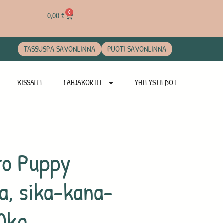
0
0,00
€
TASSUSPA SAVONLINNA
PUOTI SAVONLINNA
KISSALLE
LAHJAKORTIT
YHTEYSTIEDOT
to Puppy
la, sika-kana-
0kg