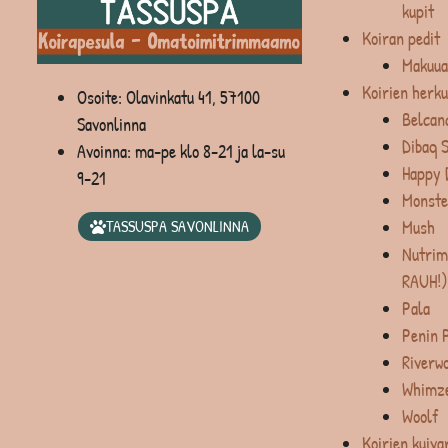
kupit
Koiran pedit
Makuua
Koirien herku
Osoite: Olavinkatu 41, 57100
Belcan
Savonlinna
Dibaq 
Avoinna: ma-pe klo 8-21 ja la-su
Happy 
9-21
Monste
Mush
TASSUSPA SAVONLINNA
Nutrim
RAUH!)
Pala
Penin 
Riverw
Whimz
Woolf
Koirien kuiva