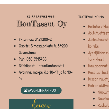
TUOTEVALIKOIMA
Hoitotarvikke
Joulutuotteet
Y-tunnus: 3129300-2
Juoksuhousut 
Osoite: Simasalonkatu 4, 57200
koirille
Savonlinna
Jyrsijöiden ru
Puh:
050 3515433
tarvikkeet
Sähköposti: info@ilontassut.fi
Kaulapannat
Avoinna: ma-pe klo 10-17 ja la 10-
Kesätuotteet
14
Kissan ruuat 
Koiran aktivo
SAVONLINNAN PUOTI
Nuolum
Nuusku
Ruokail