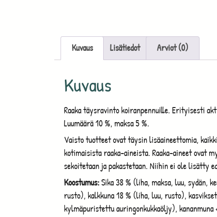
Kuvaus
Lisätiedot
Arviot (0)
Kuvaus
Raaka täysravinto koiranpennuille. Erityisesti akti
Luumäärä 10 %, maksa 5 %.
Vaisto tuotteet ovat täysin lisäaineettomia, kaikk
kotimaisista raaka-aineista. Raaka-aineet ovat 
sekoitetaan ja pakastetaan. Niihin ei ole lisätty e
Koostumus:
Sika 38 % (liha, maksa, luu, sydän, keu
rusto), kalkkuna 18 % (liha, luu, rusto), kasvikset 
kylmäpuristettu auringonkukkaöljy), kananmuna