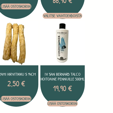
66,90
€
LISÄÄ OSTOSKORIIN
VALITSE VAIHTOEHDOISTA
AMI HIRVITIKKU S 14CM
IV SAN BERNARD TALCO
HOITOAINE PENNUILLE 500ML
2,50
€
19,90
€
LISÄÄ OSTOSKORIIN
LISÄÄ OSTOSKORIIN