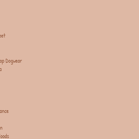
eet
op Dogwear
a
lance
in
Foods