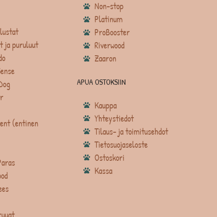
Non-stop
Platinum
lustat
ProBooster
t ja puruluut
Riverwood
do
Zaaron
Sense
APUA OSTOKSIIN
Dog
r
Kauppa
Yhteystiedot
ent (entinen
Tilaus- ja toimitusehdot
Tietosuojaseloste
Ostoskori
Paras
Kassa
ood
ees
ruuat