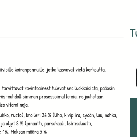
T
ivisille koiranpennuille, jotka kasvavat vielä korkeutta.
i tarvittavat ravintoaineet tulevat ensiluokkaisista, pääosin
myös mahdollisimman prosessoimattomia, ne jauhetaan,
des vitamiineja.
hko, rusto), broileri 36 % (liha, kivipiira, sydän, luu, nahka,
ja öljyt 8 % (pinaatti, parsakaali, lehtisalaatti,
 < 1%. Maksan määrä 5 %