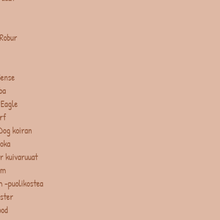
 Robur
Sense
ba
 Eagle
rf
Dog koiran
uoka
r kuivaruuat
um
 -puolikostea
ster
ood