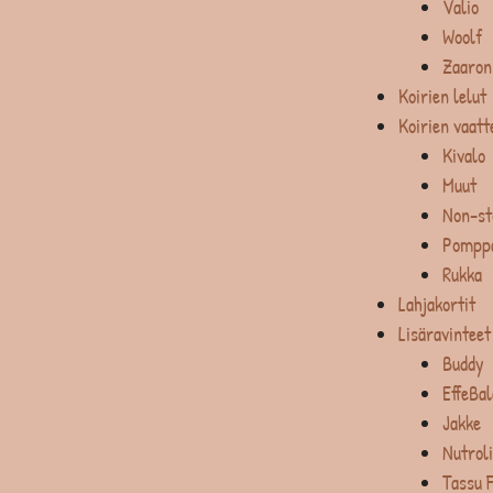
Valio
Woolf
Zaaron
Koirien lelut
Koirien vaatt
Kivalo
Muut
Non-st
Pompp
Rukka
Lahjakortit
Lisäravinteet
Buddy
EffeBa
Jakke
Nutrol
Tassu 