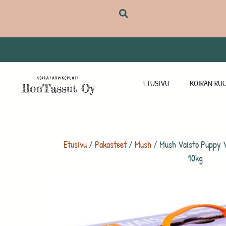
ETUSIVU
KOIRAN RUU
Etusivu
/
Pakasteet
/
Mush
/ Mush Vaisto Puppy Va
10kg