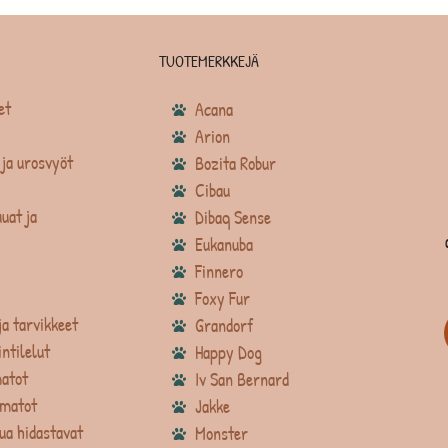
TUOTEMERKKEJÄ
et
Acana
Arion
ja urosvyöt
Bozita Robur
Cibau
uat ja
Dibaq Sense
Eukanuba
Finnero
Foxy Fur
ja tarvikkeet
Grandorf
intilelut
Happy Dog
atot
Iv San Bernard
matot
Jakke
ua hidastavat
Monster