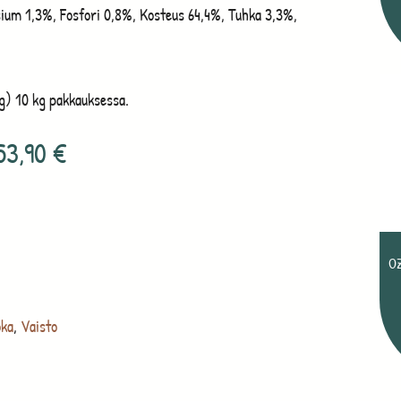
sium 1,3%, Fosfori 0,8%, Kosteus 64,4%, Tuhka 3,3%,
0g) 10 kg pakkauksessa.
53,90
€
OZ
oka
,
Vaisto