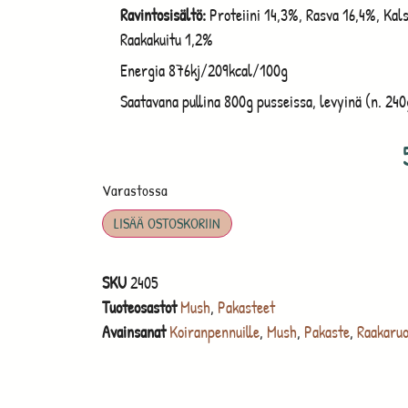
Ravintosisältö:
Proteiini 14,3%, Rasva 16,4%, Kal
Raakakuitu 1,2%
Energia 876kj/209kcal/100g
Saatavana pullina 800g pusseissa, levyinä (n. 24
Varastossa
LISÄÄ OSTOSKORIIN
SKU
2405
Tuoteosastot
Mush
,
Pakasteet
Avainsanat
Koiranpennuille
,
Mush
,
Pakaste
,
Raakaru