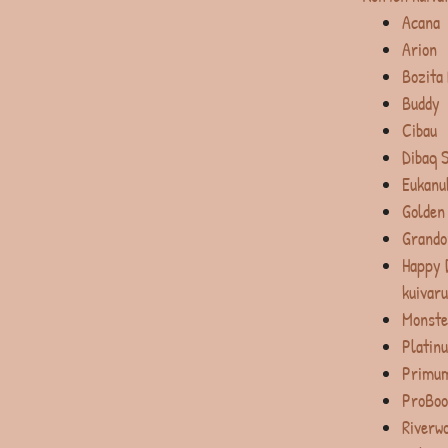
Acana
Arion
Bozita
Buddy
Cibau
Dibaq 
Eukanu
Golden
Grando
Happy 
kuivar
Monste
Platin
Primum
ProBoo
Riverw