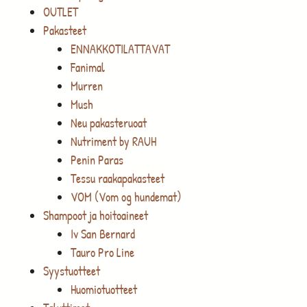
OUTLET
Pakasteet
ENNAKKOTILATTAVAT
Fanimal
Murren
Mush
Neu pakasteruoat
Nutriment by RAUH
Penin Paras
Tessu raakapakasteet
VOM (Vom og hundemat)
Shampoot ja hoitoaineet
Iv San Bernard
Tauro Pro Line
Syystuotteet
Huomiotuotteet