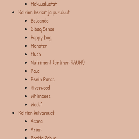
Makuualustat
Koirien herkut ja puruluut
Belcando
Dibaq Sense
Happy Dog
Monster
Mush
Nutriment (entinen RAUH!)
Pala
Penin Paras
Riverwood
Whimzees
Woolf
Koirien kuivaruuat
Acana
Arion
Bozita Robur