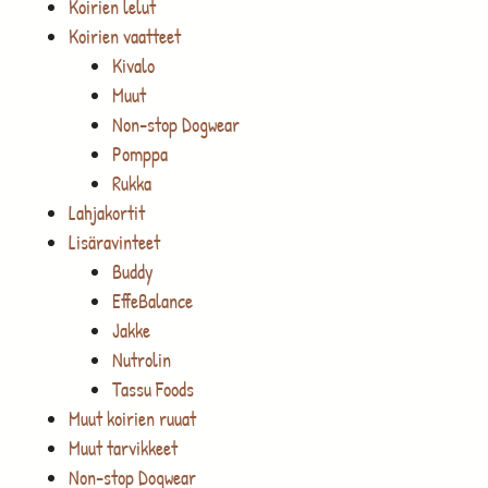
Koirien lelut
Koirien vaatteet
Kivalo
Muut
Non-stop Dogwear
Pomppa
Rukka
Lahjakortit
Lisäravinteet
Buddy
EffeBalance
Jakke
Nutrolin
Tassu Foods
Muut koirien ruuat
Muut tarvikkeet
Non-stop Dogwear