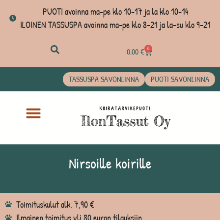
PUOTI avoinna ma-pe klo 10-17 ja la klo 10-14
ILOINEN TASSUSPA avoinna ma-pe klo 8-21 ja la-su klo 9-21
0
0,00
€
TASSUSPA SAVONLINNA
PUOTI SAVONLINNA
Nirsoille koirille
Toimituskulut alk. 7,90 €
Ilmainen toimitus yli 80 euron tilauksiin