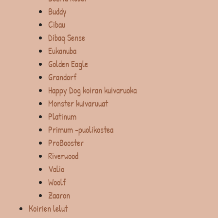
Buddy
Cibau
Dibaq Sense
Eukanuba
Golden Eagle
Grandorf
Happy Dog koiran kuivaruoka
Monster kuivaruuat
Platinum
Primum -puolikostea
ProBooster
Riverwood
Valio
Woolf
Zaaron
Koirien lelut