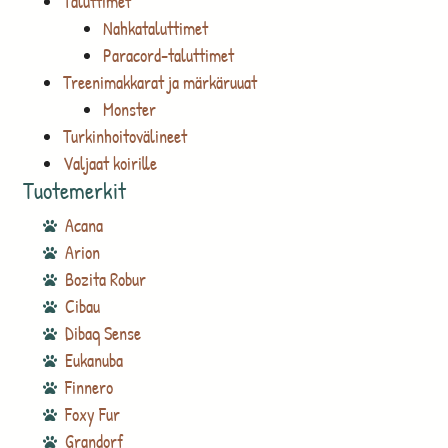
Taluttimet
Nahkataluttimet
Paracord-taluttimet
Treenimakkarat ja märkäruuat
Monster
Turkinhoitovälineet
Valjaat koirille
Tuotemerkit
Acana
Arion
Bozita Robur
Cibau
Dibaq Sense
Eukanuba
Finnero
Foxy Fur
Grandorf