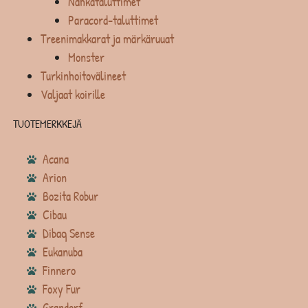
Nahkataluttimet
Paracord-taluttimet
Treenimakkarat ja märkäruuat
Monster
Turkinhoitovälineet
Valjaat koirille
TUOTEMERKKEJÄ
Acana
Arion
Bozita Robur
Cibau
Dibaq Sense
Eukanuba
Finnero
Foxy Fur
Grandorf