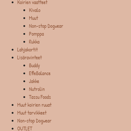
Koirien vaatteet
Kivalo
Muut
Non-stop Dogwear
Pomppa
Rukka
Lahjakortit
Lisäravinteet
Buddy
EffeBalance
Jakke
Nutrolin
Tassu Foods
Muut koirien ruuat
Muut tarvikkeet
Non-stop Dogwear
OUTLET