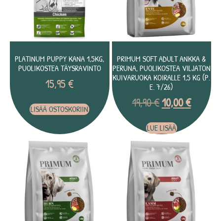
PLATINUM PUPPY KANA 1,5KG,
PRIMUM SOFT ADULT ANKKA &
PUOLIKOSTEA TÄYSRAVINTO
PERUNA, PUOLIKOSTEA VILJATON
KUIVARUOKA KOIRALLE 1,5 KG (P.
15,95
€
E. 7/26)
19,90
€
10,00
€
LISÄÄ OSTOSKORIIN
LUE LISÄÄ