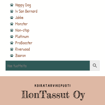
Happy Dog
Iv San Bernard
Jakke
Monster
Non-stop
Platinum
ProBooster
Riverwood
Zaaron