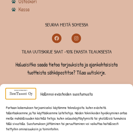
Ostoskori
Kassa
SEURAA MEITÄ SOMESSA
TILAA UUTISKIRJE SAAT -10% EKASTA TILAUKSESTA
Haluaisitko saada tietoa tarjouksista ja ajankohtaisista
tuotteista sähköpostitse? Tilaa uutiskirje.
TILAA UUTISKIRJE -SAAT -10% EKASTA TILAUKSESTA
Hallinnoi evästeiden suostumusta
KOIRILLE
Parhaan kokemuksen tarjoamiseksi käytämme teknologioita, kuten evästeitä,
tallentaaksemme ja/tai käyttääksemme laitetietoja. Näiden tekniikoiden hyväksyminen antaa
KISSOILLE
meille mahdollisuuden käsitellä tietoja, kuten selauskäyttäytymistä tai yksilöllisiä tunnuksia
tällä sivustolla. Suostumuksen jättäminen tai peruuttaminen voi vaikuttaa haitallisesti
tiettyihin ominaisuuksiin ja toimintoihin.
JYRSIJÖILLE