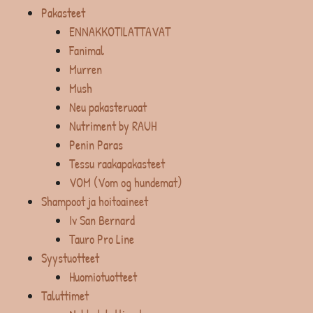
Pakasteet
ENNAKKOTILATTAVAT
Fanimal
Murren
Mush
Neu pakasteruoat
Nutriment by RAUH
Penin Paras
Tessu raakapakasteet
VOM (Vom og hundemat)
Shampoot ja hoitoaineet
Iv San Bernard
Tauro Pro Line
Syystuotteet
Huomiotuotteet
Taluttimet