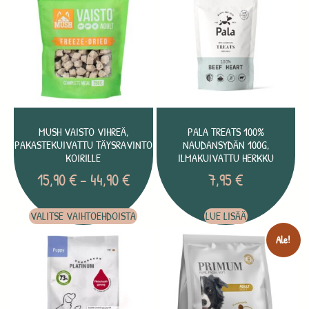
MUSH VAISTO VIHREÄ,
PALA TREATS 100%
PAKASTEKUIVATTU TÄYSRAVINTO
NAUDANSYDÄN 100G,
KOIRILLE
ILMAKUIVATTU HERKKU
15,90
€
–
44,90
€
7,95
€
VALITSE VAIHTOEHDOISTA
LUE LISÄÄ
Ale!