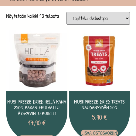
Näytetään kaikki 13 tulosta
MUSH FREEZE-DRIED HELLÄ KANA
MUSH FREEZE-DRIED TREATS
250G, PAKASTEKUIVATTU
NAUDANSYDÄN 50G
TÄYSRAVINTO KOIRILLE
5,90
€
17,90
€
LISÄÄ OSTOSKORIIN