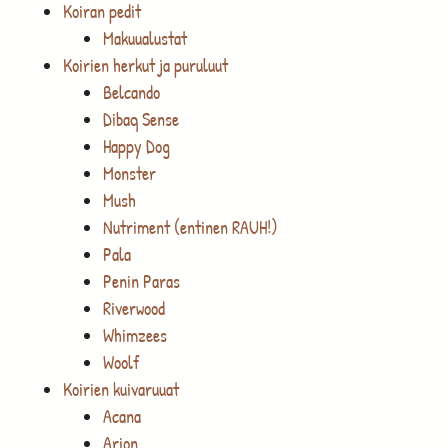
Koiran pedit
Makuualustat
Koirien herkut ja puruluut
Belcando
Dibaq Sense
Happy Dog
Monster
Mush
Nutriment (entinen RAUH!)
Pala
Penin Paras
Riverwood
Whimzees
Woolf
Koirien kuivaruuat
Acana
Arion