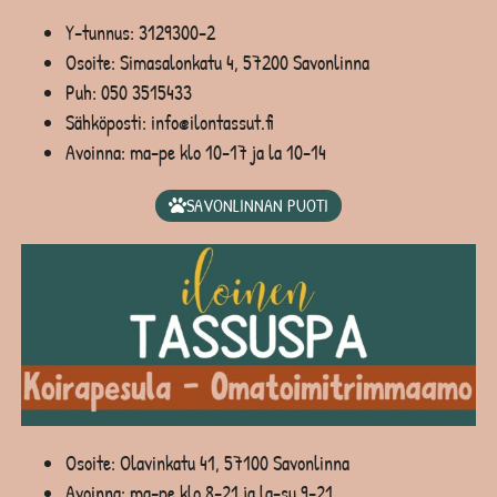
Y-tunnus: 3129300-2
Osoite: Simasalonkatu 4, 57200 Savonlinna
Puh:
050 3515433
Sähköposti: info@ilontassut.fi
Avoinna: ma-pe klo 10-17 ja la 10-14
SAVONLINNAN PUOTI
Osoite: Olavinkatu 41, 57100 Savonlinna
Avoinna: ma-pe klo 8-21 ja la-su 9-21