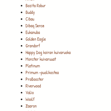
Bozita Robur
Buddy
Cibau
Dibaq Sense
Eukanuba
Golden Eagle
Grandorf
Happy Dog koiran kuivaruoka
Monster kuivaruuat
Platinum
Primum -puolikostea
ProBooster
Riverwood
Valio
Woolf
Zaaron