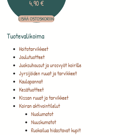
4,90
€
LISÄÄ OSTOSKORIIN
Tuotevalikoima
Hoitotarvikkeet
Joulutuotteet
Juoksuhousut ja urosvyöt koirille
Jyrsijöiden ruuat ja tarvikkeet
Kaulapannat
Kesätuotteet
Kissan ruuat ja tarvikkeet
Koiran aktivointilelut
Nuolumatot
Nuuskumatot
Ruokailua hidastavat kupit