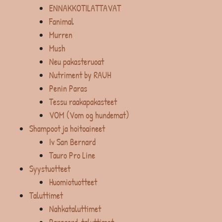
ENNAKKOTILATTAVAT
Fanimal
Murren
Mush
Neu pakasteruoat
Nutriment by RAUH
Penin Paras
Tessu raakapakasteet
VOM (Vom og hundemat)
Shampoot ja hoitoaineet
Iv San Bernard
Tauro Pro Line
Syystuotteet
Huomiotuotteet
Taluttimet
Nahkataluttimet