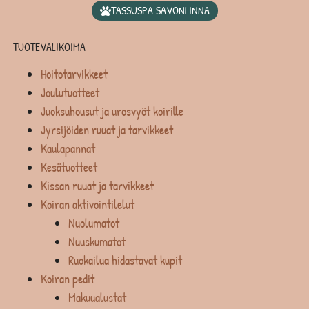
TASSUSPA SAVONLINNA
TUOTEVALIKOIMA
Hoitotarvikkeet
Joulutuotteet
Juoksuhousut ja urosvyöt koirille
Jyrsijöiden ruuat ja tarvikkeet
Kaulapannat
Kesätuotteet
Kissan ruuat ja tarvikkeet
Koiran aktivointilelut
Nuolumatot
Nuuskumatot
Ruokailua hidastavat kupit
Koiran pedit
Makuualustat