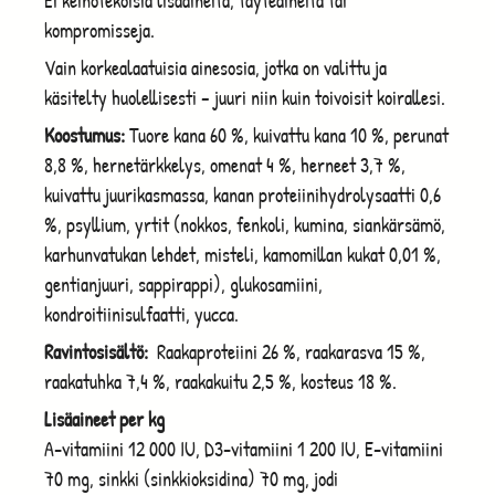
Ei keinotekoisia lisäaineita, täyteaineita tai
kompromisseja.
Vain korkealaatuisia ainesosia, jotka on valittu ja
käsitelty huolellisesti – juuri niin kuin toivoisit koirallesi.
Koostumus:
Tuore kana 60 %, kuivattu kana 10 %, perunat
8,8 %, hernetärkkelys, omenat 4 %, herneet 3,7 %,
kuivattu juurikasmassa, kanan proteiinihydrolysaatti 0,6
%, psyllium, yrtit (nokkos, fenkoli, kumina, siankärsämö,
karhunvatukan lehdet, misteli, kamomillan kukat 0,01 %,
gentianjuuri, sappirappi), glukosamiini,
kondroitiinisulfaatti, yucca.
Ravintosisältö:
Raakaproteiini 26 %, raakarasva 15 %,
raakatuhka 7,4 %, raakakuitu 2,5 %, kosteus 18 %.
Lisäaineet per kg
A-vitamiini 12 000 IU, D3-vitamiini 1 200 IU, E-vitamiini
70 mg, sinkki (sinkkioksidina) 70 mg, jodi