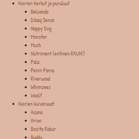
Koirien herkut ja puruluut
Belcando
Dibaq Sense
Happy Dog
Monster
Mush
Nutriment (entinen RAUH!)
Pala
Penin Paras
Riverwood
Whimzees
Woolf
Koirien kuivaruuat
Acana
Arion
Bozita Robur
Buddy