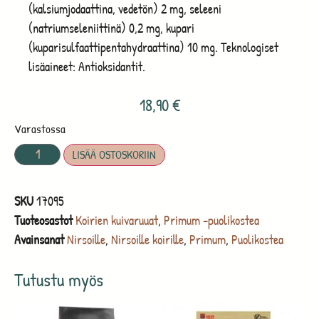
(kalsiumjodaattina, vedetön) 2 mg, seleeni
(natriumseleniittinä) 0,2 mg, kupari
(kuparisulfaattipentahydraattina) 10 mg. Teknologiset
lisäaineet: Antioksidantit.
18,90
€
Varastossa
LISÄÄ OSTOSKORIIN
SKU
17095
Tuoteosastot
Koirien kuivaruuat
,
Primum -puolikostea
Avainsanat
Nirsoille
,
Nirsoille koirille
,
Primum
,
Puolikostea
Tutustu myös