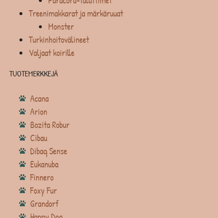
Paracord-taluttimet
Treenimakkarat ja märkäruuat
Monster
Turkinhoitovälineet
Valjaat koirille
TUOTEMERKKEJÄ
Acana
Arion
Bozita Robur
Cibau
Dibaq Sense
Eukanuba
Finnero
Foxy Fur
Grandorf
Happy Dog