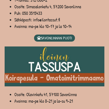
Y-tunnus: 3129300-2
Osoite: Simasalonkatu 4, 57200 Savonlinna
Puh:
050 3515433
Sähköposti: info@ilontassut.fi
Avoinna: ma-pe klo 10-17 ja la 10-14
SAVONLINNAN PUOTI
Osoite: Olavinkatu 41, 57100 Savonlinna
Avoinna: ma-pe klo 8-21 ja la-su 9-21