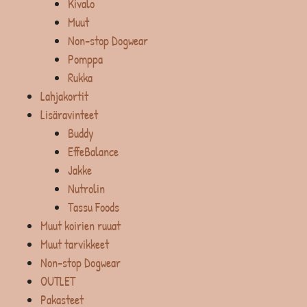
Kivalo
Muut
Non-stop Dogwear
Pomppa
Rukka
Lahjakortit
Lisäravinteet
Buddy
EffeBalance
Jakke
Nutrolin
Tassu Foods
Muut koirien ruuat
Muut tarvikkeet
Non-stop Dogwear
OUTLET
Pakasteet