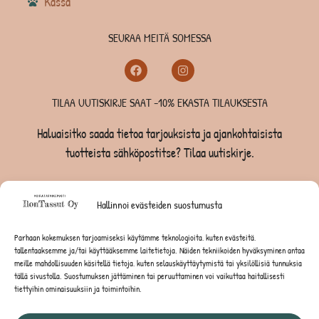
Kassa
SEURAA MEITÄ SOMESSA
TILAA UUTISKIRJE SAAT -10% EKASTA TILAUKSESTA
Haluaisitko saada tietoa tarjouksista ja ajankohtaisista
tuotteista sähköpostitse? Tilaa uutiskirje.
TILAA UUTISKIRJE -SAAT -10% EKASTA TILAUKSESTA
Hallinnoi evästeiden suostumusta
KOIRILLE
Parhaan kokemuksen tarjoamiseksi käytämme teknologioita, kuten evästeitä,
tallentaaksemme ja/tai käyttääksemme laitetietoja. Näiden tekniikoiden hyväksyminen antaa
KISSOILLE
meille mahdollisuuden käsitellä tietoja, kuten selauskäyttäytymistä tai yksilöllisiä tunnuksia
tällä sivustolla. Suostumuksen jättäminen tai peruuttaminen voi vaikuttaa haitallisesti
tiettyihin ominaisuuksiin ja toimintoihin.
JYRSIJÖILLE