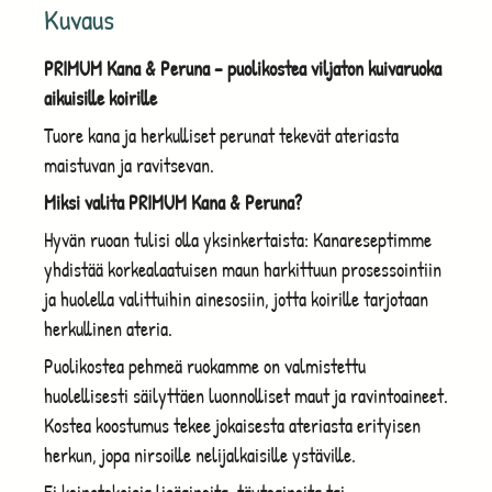
Kuvaus
PRIMUM Kana & Peruna – puolikostea viljaton kuivaruoka
aikuisille koirille
Tuore kana ja herkulliset perunat tekevät ateriasta
maistuvan ja ravitsevan.
Miksi valita PRIMUM Kana & Peruna?
Hyvän ruoan tulisi olla yksinkertaista: Kanareseptimme
yhdistää korkealaatuisen maun harkittuun prosessointiin
ja huolella valittuihin ainesosiin, jotta koirille tarjotaan
herkullinen ateria.
Puolikostea pehmeä ruokamme on valmistettu
huolellisesti säilyttäen luonnolliset maut ja ravintoaineet.
Kostea koostumus tekee jokaisesta ateriasta erityisen
herkun, jopa nirsoille nelijalkaisille ystäville.