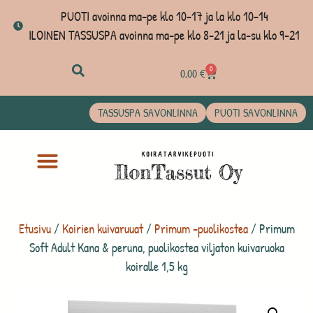
PUOTI avoinna ma-pe klo 10-17 ja la klo 10-14
ILOINEN TASSUSPA avoinna ma-pe klo 8-21 ja la-su klo 9-21
0
0,00
€
TASSUSPA SAVONLINNA
PUOTI SAVONLINNA
Etusivu
/
Koirien kuivaruuat
/
Primum -puolikostea
/ Primum
Soft Adult Kana & peruna, puolikostea viljaton kuivaruoka
koiralle 1,5 kg