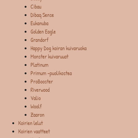
Cibau
Dibaq Sense
Eukanuba
Golden Eagle
Grandorf
Happy Dog koiran kuivaruoka
Monster kuivaruuat
Platinum
Primum -puolikostea
ProBooster
Riverwood
Valio
Woolf
Zaaron
Koirien lelut
Koirien vaatteet