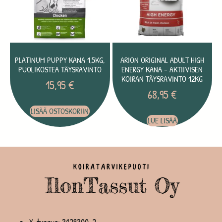
PLATINUM PUPPY KANA 1,5KG,
ARION ORIGINAL ADULT HIGH
PUOLIKOSTEA TÄYSRAVINTO
ENERGY KANA – AKTIIVISEN
KOIRAN TÄYSRAVINTO 12KG
15,95
€
68,95
€
LISÄÄ OSTOSKORIIN
LUE LISÄÄ