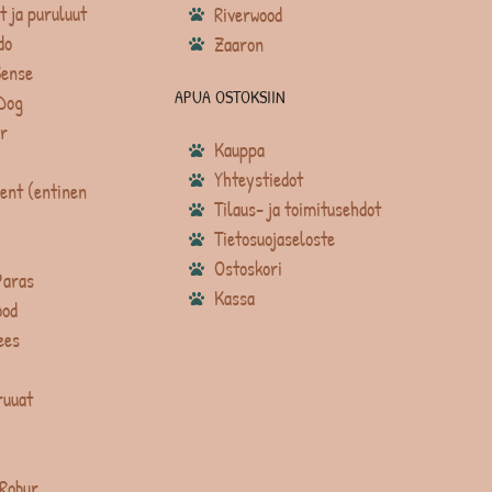
t ja puruluut
Riverwood
do
Zaaron
Sense
APUA OSTOKSIIN
Dog
r
Kauppa
Yhteystiedot
ent (entinen
Tilaus- ja toimitusehdot
Tietosuojaseloste
Ostoskori
Paras
Kassa
ood
ees
ruuat
 Robur