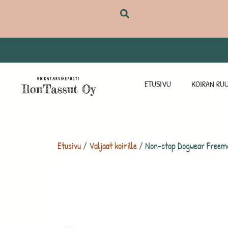
ETUSIVU
KOIRAN RUU
Etusivu
/
Valjaat koirille
/ Non-stop Dogwear Freemot