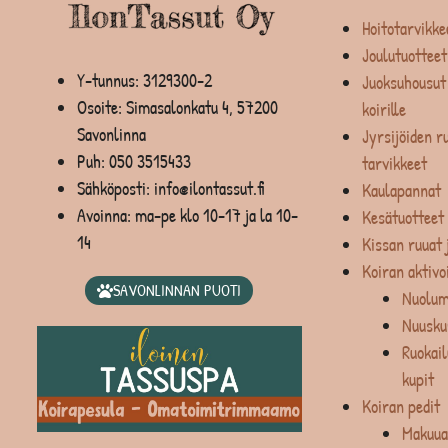
Hoitotarvikke
Joulutuotteet
Y-tunnus: 3129300-2
Juoksuhousut 
Osoite: Simasalonkatu 4, 57200
koirille
Savonlinna
Jyrsijöiden ru
Puh:
050 3515433
tarvikkeet
Sähköposti: info@ilontassut.fi
Kaulapannat
Avoinna: ma-pe klo 10-17 ja la 10-
Kesätuotteet
14
Kissan ruuat 
Koiran aktivo
SAVONLINNAN PUOTI
Nuolum
Nuusku
Ruokail
kupit
Koiran pedit
Makuua