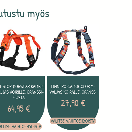
utustu myös
-STOP DOGWEAR RAMBLE
FINNERO CAMOCOLOR Y-
LJAS KOIRILLE, ORANSSI-
VALJAS KOIRALLE, ORANSSI
MUSTA
27,90
€
64,95
€
VALITSE VAIHTOEHDOISTA
ALITSE VAIHTOEHDOISTA