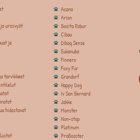
et
Acana
Arion
ja urosvyöt
Bozita Robur
Cibau
uat ja
Dibaq Sense
Eukanuba
Finnero
Foxy Fur
ja tarvikkeet
Grandorf
intilelut
Happy Dog
atot
Iv San Bernard
matot
Jakke
ua hidastavat
Monster
Non-stop
Platinum
lustat
ProBooster