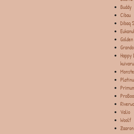
Buddy
Cibau
Dibaq 
Eukanu
Golden
Grando
Happy 
kuivar
Monste
Platin
Primum
ProBoo
Riverw
Valio
Woolf
Zaaron