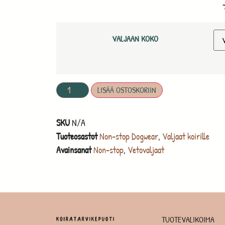
VALJAAN KOKO
LISÄÄ OSTOSKORIIN
SKU
N/A
Tuoteosastot
Non-stop Dogwear
,
Valjaat koirille
Avainsanat
Non-stop
,
Vetovaljaat
TUOTEVALIKOIMA