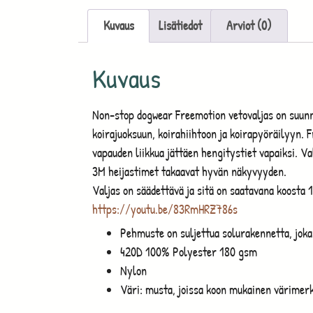
Kuvaus
Lisätiedot
Arviot (0)
Kuvaus
Non-stop dogwear Freemotion vetovaljas on suunnit
koirajuoksuun, koirahiihtoon ja koirapyöräilyyn. F
vapauden liikkua jättäen hengitystiet vapaiksi. Va
3M heijastimet takaavat hyvän näkyvyyden.
Valjas on säädettävä ja sitä on saatavana koosta 
https://youtu.be/83RmHRZ786s
Pehmuste on suljettua solurakennetta, joka 
420D 100% Polyester 180 gsm
Nylon
Väri: musta, joissa koon mukainen värimerk