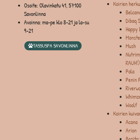
Koirien herku
Osoite: Olavinkatu 41, 57100
Belcan
Savonlinna
Dibaq 
Avoinna: ma-pe klo 8-21 ja la-su
Happy 
9-21
Monste
Mush
TASSUSPA SAVONLINNA
Nutrim
RAUH!)
Pala
Penin 
Riverw
Whimz
Woolf
Koirien kuiva
Acana
Arion
Bozita