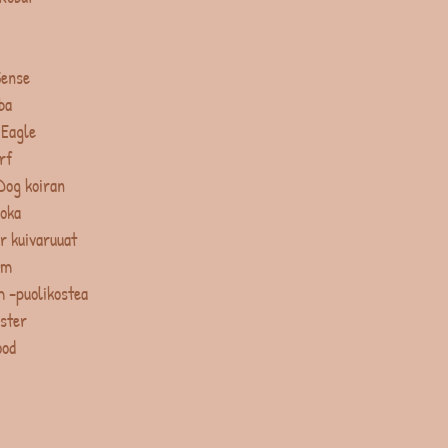
Sense
ba
 Eagle
rf
Dog koiran
uoka
r kuivaruuat
um
 -puolikostea
ster
ood