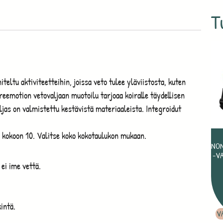
T
eltu aktiviteetteihin, joissa veto tulee yläviistosta, kuten
reemotion vetovaljaan muotoilu tarjoaa koiralle täydellisen
ljas on valmistettu kestävistä materiaaleista. Integroidut
1 kokoon 10. Valitse koko kokotaulukon mukaan.
NON
-VA
ei ime vettä.
intä.
V