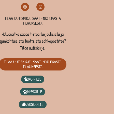
TILAA UUTISKIRJE SAAT -10% EKASTA
TILAUKSESTA
Haluaisitko saada tietoa tarjouksista ja
ajankohtaisista tuotteista sähköpostitse?
Tilaa uutiskirje.
TILAA UUTISKIRJE -SAAT -10% EKASTA
TILAUKSESTA
KOIRILLE
KISSOILLE
JYRSIJÖILLE