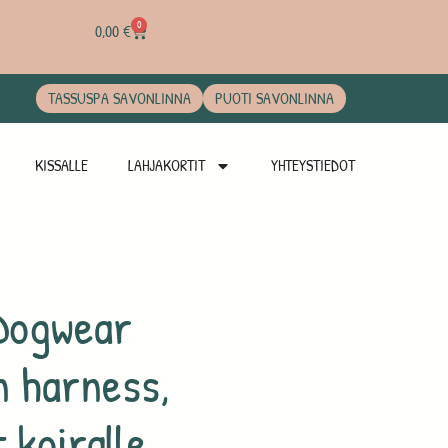
0
0,00
€
TASSUSPA SAVONLINNA
PUOTI SAVONLINNA
KISSALLE
LAHJAKORTIT
YHTEYSTIEDOT
Dogwear
 harness,
 koiralle