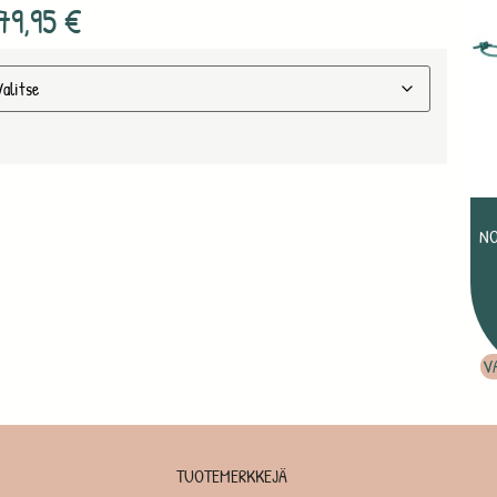
79,95
€
NO
V
TUOTEMERKKEJÄ