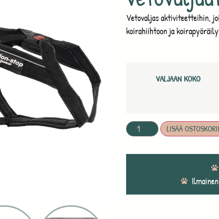
Vetovaljas aktiviteetteihin, j
koirahiihtoon ja koirapyöräil
VALJAAN KOKO
LISÄÄ OSTOSKORI
Ilmainen