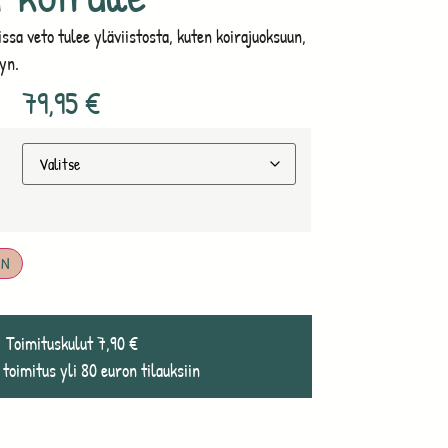
oissa veto tulee yläviistosta, kuten koirajuoksuun,
yyn.
79,95
€
IN
Toimituskulut 7,90 €
 toimitus yli 80 euron tilauksiin