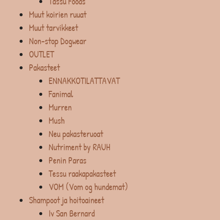
Tassu Foods
Muut koirien ruuat
Muut tarvikkeet
Non-stop Dogwear
OUTLET
Pakasteet
ENNAKKOTILATTAVAT
Fanimal
Murren
Mush
Neu pakasteruoat
Nutriment by RAUH
Penin Paras
Tessu raakapakasteet
VOM (Vom og hundemat)
Shampoot ja hoitoaineet
Iv San Bernard