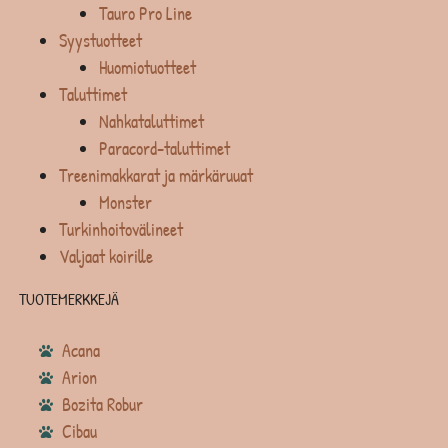
Tauro Pro Line
Syystuotteet
Huomiotuotteet
Taluttimet
Nahkataluttimet
Paracord-taluttimet
Treenimakkarat ja märkäruuat
Monster
Turkinhoitovälineet
Valjaat koirille
TUOTEMERKKEJÄ
Acana
Arion
Bozita Robur
Cibau