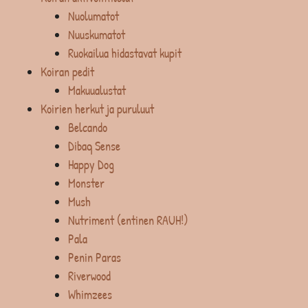
Nuolumatot
Nuuskumatot
Ruokailua hidastavat kupit
Koiran pedit
Makuualustat
Koirien herkut ja puruluut
Belcando
Dibaq Sense
Happy Dog
Monster
Mush
Nutriment (entinen RAUH!)
Pala
Penin Paras
Riverwood
Whimzees