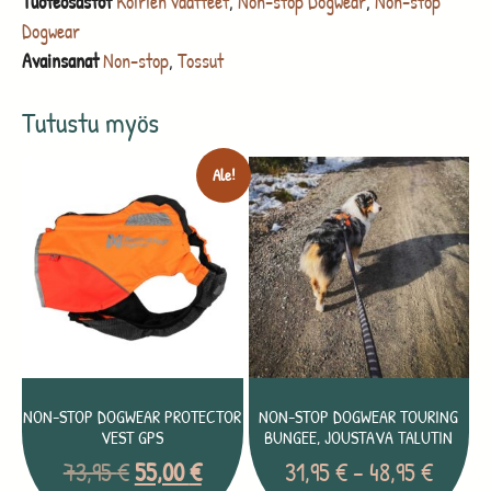
Tuoteosastot
Koirien vaatteet
,
Non-stop Dogwear
,
Non-stop
Dogwear
Avainsanat
Non-stop
,
Tossut
Tutustu myös
Ale!
NON-STOP DOGWEAR PROTECTOR
NON-STOP DOGWEAR TOURING
VEST GPS
BUNGEE, JOUSTAVA TALUTIN
73,95
€
55,00
€
31,95
€
–
48,95
€