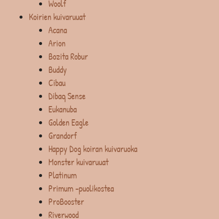
Woolf
Koirien kuivaruuat
Acana
Arion
Bozita Robur
Buddy
Cibau
Dibaq Sense
Eukanuba
Golden Eagle
Grandorf
Happy Dog koiran kuivaruoka
Monster kuivaruuat
Platinum
Primum -puolikostea
ProBooster
Riverwood