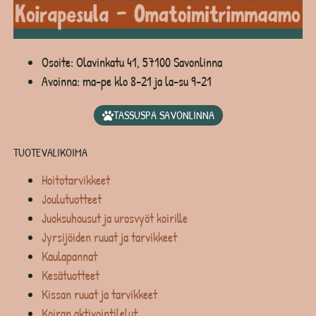
Osoite: Olavinkatu 41, 57100 Savonlinna
Avoinna: ma-pe klo 8-21 ja la-su 9-21
TASSUSPA SAVONLINNA
TUOTEVALIKOIMA
Hoitotarvikkeet
Joulutuotteet
Juoksuhousut ja urosvyöt koirille
Jyrsijöiden ruuat ja tarvikkeet
Kaulapannat
Kesätuotteet
Kissan ruuat ja tarvikkeet
Koiran aktivointilelut