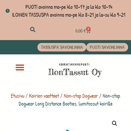
PUOTI avoinna ma-pe klo 10-17 ja la klo 10-14
ILOINEN TASSUSPA avoinna ma-pe klo 8-21 ja la-su klo 9-21
0
0,00
€
TASSUSPA SAVONLINNA
PUOTI SAVONLINNA
Etusivu
/
Koirien vaatteet
/
Non-stop Dogwear
/ Non-stop
Dogwear Long Distance Booties, lumitossut koirille