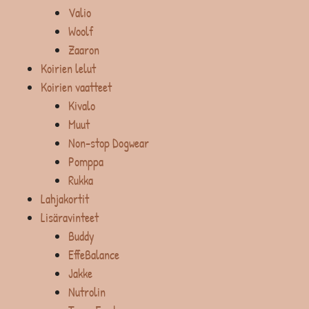
Valio
Woolf
Zaaron
Koirien lelut
Koirien vaatteet
Kivalo
Muut
Non-stop Dogwear
Pomppa
Rukka
Lahjakortit
Lisäravinteet
Buddy
EffeBalance
Jakke
Nutrolin