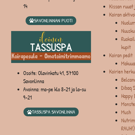
14
Kissan ruuat 
Koiran aktivo
SAVONLINNAN PUOTI
Nuolum
Nuusku
Ruokail
kupit
Koiran pedit
Makuua
Koirien herku
Osoite: Olavinkatu 41, 57100
Belcan
Savonlinna
Dibaq 
Avoinna: ma-pe klo 8-21 ja la-su
Happy 
9-21
Monste
Mush
TASSUSPA SAVONLINNA
Nutrim
RAUH!)