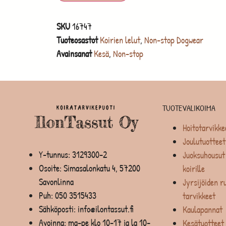
SKU
16747
Tuoteosastot
Koirien lelut
,
Non-stop Dogwear
Avainsanat
Kesä
,
Non-stop
TUOTEVALIKOIMA
Hoitotarvikke
Joulutuotteet
Y-tunnus: 3129300-2
Juoksuhousut 
Osoite: Simasalonkatu 4, 57200
koirille
Savonlinna
Jyrsijöiden ru
Puh:
050 3515433
tarvikkeet
Sähköposti: info@ilontassut.fi
Kaulapannat
Avoinna: ma-pe klo 10-17 ja la 10-
Kesätuotteet