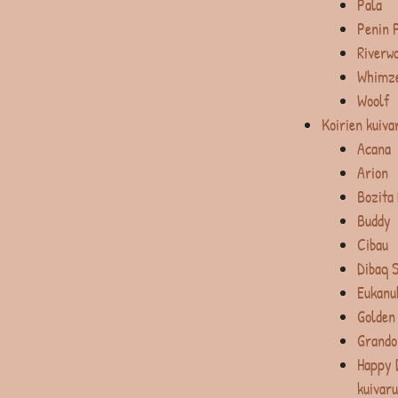
Pala
Penin 
Riverw
Whimz
Woolf
Koirien kuiva
Acana
Arion
Bozita
Buddy
Cibau
Dibaq 
Eukanu
Golden
Grando
Happy 
kuivar