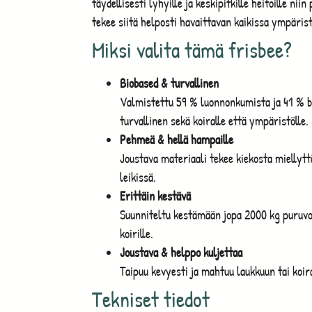
täydellisesti lyhyille ja keskipitkille heitoille nii
tekee siitä helposti havaittavan kaikissa ympärist
Miksi valita tämä frisbee?
Biobased & turvallinen
Valmistettu 59 % luonnonkumista ja 41 % 
turvallinen sekä koiralle että ympäristölle.
Pehmeä & hellä hampaille
Joustava materiaali tekee kiekosta miellyt
leikissä.
Erittäin kestävä
Suunniteltu kestämään jopa 2000 kg puruvoi
koirille.
Joustava & helppo kuljettaa
Taipuu kevyesti ja mahtuu laukkuun tai koir
Tekniset tiedot