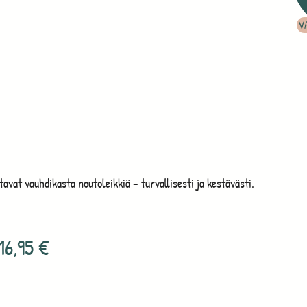
V
astavat vauhdikasta noutoleikkiä – turvallisesti ja kestävästi.
16,95
€