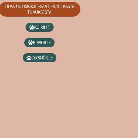
TILAA UUTISKIRJE -SAAT -10% EKASTA
TILAUKSESTA
KOIRILLE
KISSOILLE
JYRSIJÖILLE