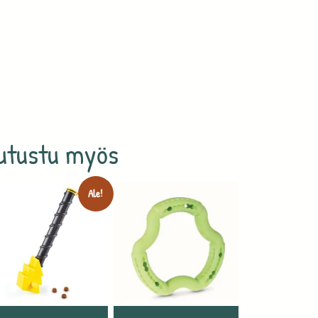
utustu myös
Ale!