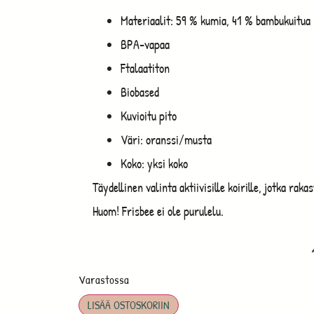
Materiaalit: 59 % kumia, 41 % bambukuitua
BPA-vapaa
Ftalaatiton
Biobased
Kuvioitu pito
Väri: oranssi/musta
Koko: yksi koko
Täydellinen valinta aktiivisille koirille, jotka rak
Huom! Frisbee ei ole purulelu.
Varastossa
LISÄÄ OSTOSKORIIN