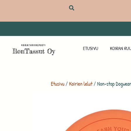
ETUSIVU
KOIRAN RUU
Etusivu
/
Koirien lelut
/ Non-stop Dogwear 