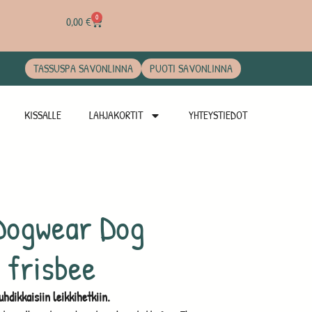
0
0,00
€
TASSUSPA SAVONLINNA
PUOTI SAVONLINNA
KISSALLE
LAHJAKORTIT
YHTEYSTIEDOT
Dogwear Dog
, frisbee
hdikkaisiin leikkihetkiin.