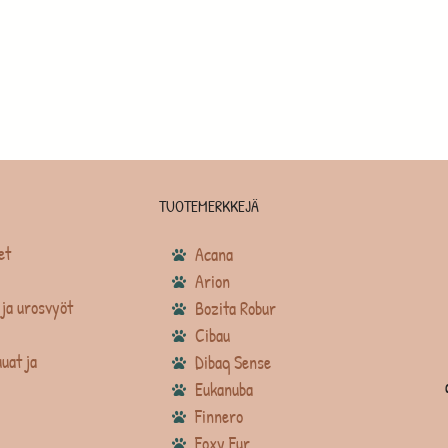
TUOTEMERKKEJÄ
et
Acana
Arion
ja urosvyöt
Bozita Robur
Cibau
uat ja
Dibaq Sense
Eukanuba
Finnero
Foxy Fur