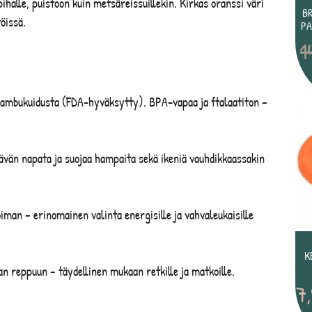
n pihalle, puistoon kuin metsäreissuillekin. Kirkas oranssi väri
B
öissä.
PA
1
bambukuidusta (FDA-hyväksytty). BPA-vapaa ja ftalaatiton –
tävän napata ja suojaa hampaita sekä ikeniä vauhdikkaassakin
man – erinomainen valinta energisille ja vahvaleukaisille
K
an reppuun – täydellinen mukaan retkille ja matkoille.
7