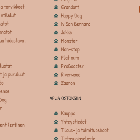
ja tarvikkeet
Grandorf
intilelut
Happy Dog
atot
Iv San Bernard
matot
Jakke
ua hidastavat
Monster
Non-stop
Platinum
lustat
ProBooster
t ja puruluut
Riverwood
do
Zaaron
Sense
APUA OSTOKSIIN
Dog
r
Kauppa
Yhteystiedot
ent (entinen
Tilaus- ja toimitusehdot
Tietosuojaseloste