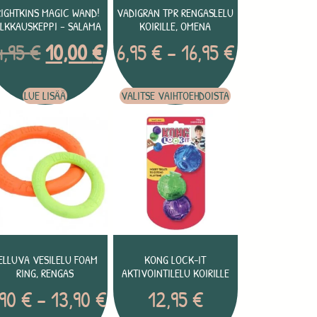
RIGHTKINS MAGIC WAND!
VADIGRAN TPR RENGASLELU
LKKAUSKEPPI – SALAMA
KOIRILLE, OMENA
4,95
€
10,00
€
6,95
€
–
16,95
€
LUE LISÄÄ
VALITSE VAIHTOEHDOISTA
ELLUVA VESILELU FOAM
KONG LOCK-IT
RING, RENGAS
AKTIVOINTILELU KOIRILLE
,90
€
–
13,90
€
12,95
€