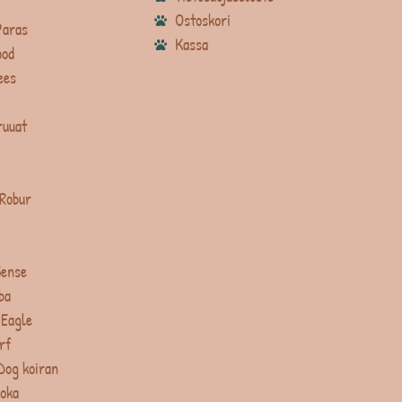
Ostoskori
Paras
Kassa
ood
ees
ruuat
 Robur
Sense
ba
 Eagle
rf
Dog koiran
uoka