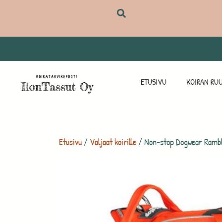
ETUSIVU
KOIRAN RUU
Etusivu
/
Valjaat koirille
/ Non-stop Dogwear Ramble