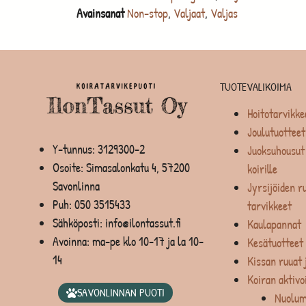
Avainsanat
Non-stop
,
Valjaat
,
Valjas
TUOTEVALIKOIMA
Hoitotarvikke
Joulutuotteet
Y-tunnus: 3129300-2
Juoksuhousut 
Osoite: Simasalonkatu 4, 57200
koirille
Savonlinna
Jyrsijöiden ru
Puh:
050 3515433
tarvikkeet
Sähköposti: info@ilontassut.fi
Kaulapannat
Avoinna: ma-pe klo 10-17 ja la 10-
Kesätuotteet
14
Kissan ruuat 
Koiran aktivo
SAVONLINNAN PUOTI
Nuolum