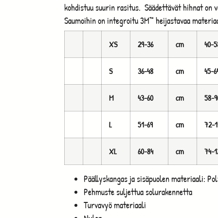
kohdistuu suurin rasitus. Säädettävät hihnat on 
Saumoihin on integroitu 3M™ heijastavaa materia
XS
29-36
cm
40-5
S
36-48
cm
45-6
M
43-60
cm
58-9
L
51-69
cm
72-1
XL
60-84
cm
74-1
Päällyskangas ja sisäpuolen materiaali: Pol
Pehmuste suljettua solurakennetta
Turvavyö materiaali