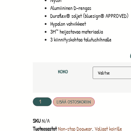
Nylon
Alumiininen D-rengas
Duraflex® soljet (bluesign® APPROVED)
Hypalon vahvikkeet
3M™ heijastavaa materiaalia
3 kiinnityskohtaa talutushihnalle
KOKO
LISÄÄ OSTOSKORIIN
SKU
N/A
Tuoteosastot
Non-stop Dogwear
,
Valjaat koirille