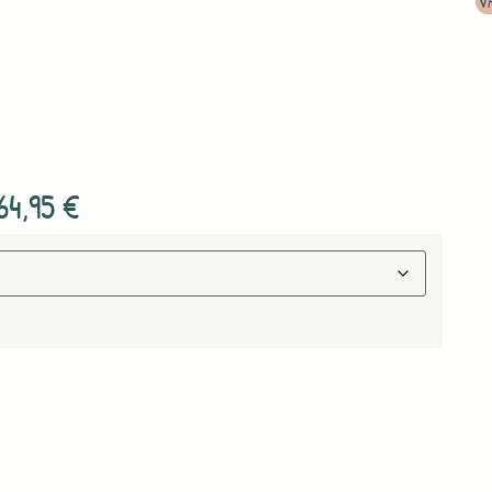
V
64,95
€