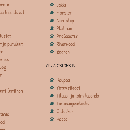
matot
Jakke
ua hidastavat
Monster
Non-stop
Platinum
lustat
ProBooster
t ja puruluut
Riverwood
do
Zaaron
Sense
APUA OSTOKSIIN
Dog
r
Kauppa
Yhteystiedot
ent (entinen
Tilaus- ja toimitusehdot
Tietosuojaseloste
Ostoskori
Paras
Kassa
ood
ees