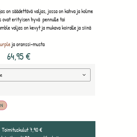
s on säädettävä valjas, jossa on kahva ja kolme
s ovat erityisen hyvä pennulle tai
amble valjas on kevyt ja mukava koiralle ja siinä
urple
ja oranssi-musta
64,95
€
IN
Toimituskulut 7,90 €