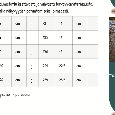
valmistettu kestävästä ja vahvasta turvavyömateriaalista.
alia näkyvyyden parantamiseksi pimeässä.
V
8
cm
g
93
11
cm
4
cm
g
135
16
cm
0
cm
g
170
19
cm
10
cm
g
221
22.5
cm
TOU
26
cm
g
254
25.5
cm
yesteri ripstoppia