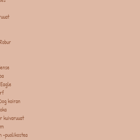
ruuat
 Robur
Sense
ba
 Eagle
rf
Dog koiran
uoka
r kuivaruuat
um
 -puolikostea