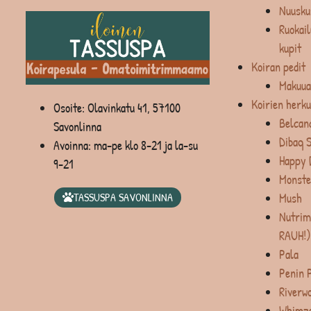
Nuusku
Ruokail
kupit
Koiran pedit
Makuua
Koirien herku
Osoite: Olavinkatu 41, 57100
Belcan
Savonlinna
Dibaq 
Avoinna: ma-pe klo 8-21 ja la-su
Happy 
9-21
Monste
Mush
TASSUSPA SAVONLINNA
Nutrim
RAUH!)
Pala
Penin 
Riverw
Whimz