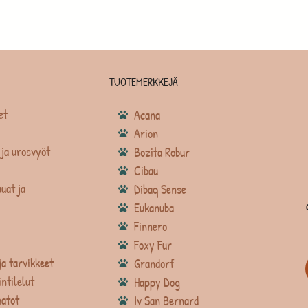
TUOTEMERKKEJÄ
et
Acana
Arion
ja urosvyöt
Bozita Robur
Cibau
uat ja
Dibaq Sense
Eukanuba
Finnero
Foxy Fur
ja tarvikkeet
Grandorf
intilelut
Happy Dog
atot
Iv San Bernard