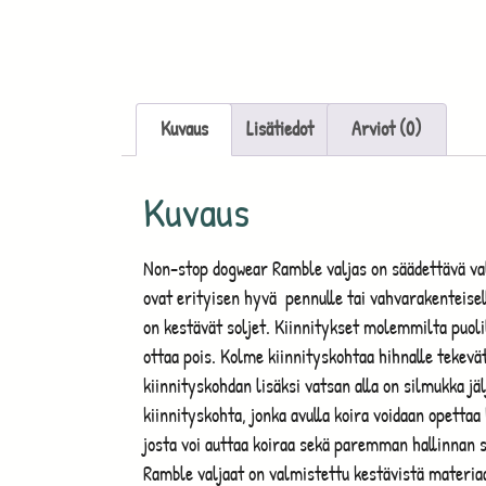
Kuvaus
Lisätiedot
Arviot (0)
Kuvaus
Non-stop dogwear Ramble valjas on säädettävä val
ovat erityisen hyvä pennulle tai vahvarakenteisell
on kestävät soljet. Kiinnitykset molemmilta puolil
ottaa pois. Kolme kiinnityskohtaa hihnalle tekevä
kiinnityskohdan lisäksi vatsan alla on silmukka jä
kiinnityskohta, jonka avulla koira voidaan opetta
josta voi auttaa koiraa sekä paremman hallinnan s
Ramble valjaat on valmistettu kestävistä materiaa