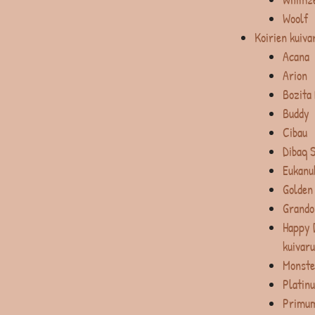
Woolf
Koirien kuiva
Acana
Arion
Bozita
Buddy
Cibau
Dibaq 
Eukanu
Golden
Grando
Happy 
kuivar
Monste
Platin
Primum