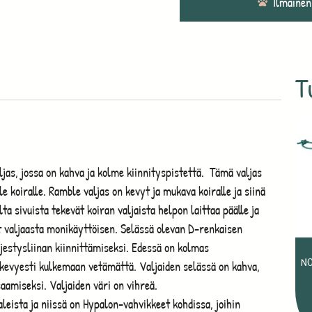
Ilmainen
T
jas, jossa on kahva ja kolme kiinnityspistettä. Tämä valjas
e koiralle. Ramble valjas on kevyt ja mukava koiralle ja siinä
ta sivuista tekevät koiran valjaista helpon laittaa päälle ja
t valjaasta monikäyttöisen. Selässä olevan D-renkaisen
ljestysliinan kiinnittämiseksi. Edessä on kolmas
NO
a kevyesti kulkemaan vetämättä. Valjaiden selässä on kahva,
aamiseksi. Valjaiden väri on vihreä.
leista ja niissä on Hypalon-vahvikkeet kohdissa, joihin