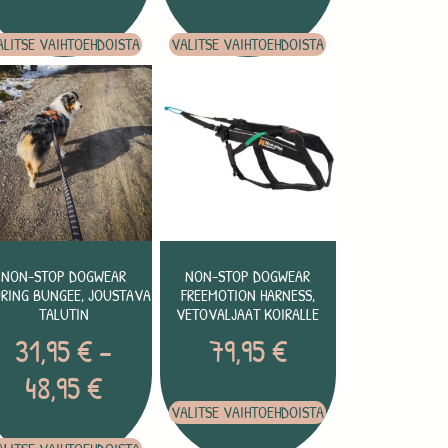
ALITSE VAIHTOEHDOISTA
VALITSE VAIHTOEHDOISTA
NON-STOP DOGWEAR
NON-STOP DOGWEAR
RING BUNGEE, JOUSTAVA
FREEMOTION HARNESS,
TALUTIN
VETOVALJAAT KOIRALLE
31,95
€
–
79,95
€
48,95
€
VALITSE VAIHTOEHDOISTA