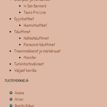
Iv San Bernard
Tauro Pro Line
Syystuotteet
Huomiotuotteet
Taluttimet
Nahkataluttimet
Paracord-taluttimet
Treenimakkarat ja märkäruuat
Monster
Turkinhoitovälineet
Valjaat koirille
TUOTEMERKKEJÄ
Acana
Arion
Bozita Robur