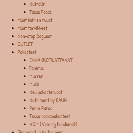
Nutrolin
Tassu Foods
Muut koirien ruuat
Muut tarvikkeet
Non-stop Dogwear
OUTLET
Pakasteet
ENNAKKOTILATTAVAT
Fanimal
Murren
Mush
Neu pakasteruoat
Nutriment by RAUH
Penin Paras
Tessu raakapakasteet
VOM (Vom og hundemat)
Shampoot ja hoitoaineet