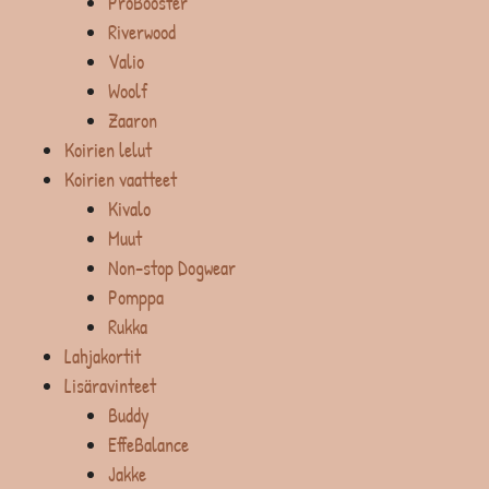
ProBooster
Riverwood
Valio
Woolf
Zaaron
Koirien lelut
Koirien vaatteet
Kivalo
Muut
Non-stop Dogwear
Pomppa
Rukka
Lahjakortit
Lisäravinteet
Buddy
EffeBalance
Jakke