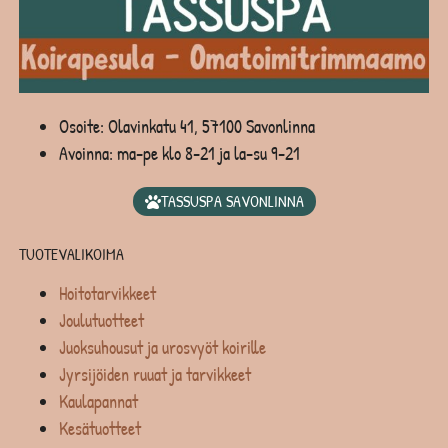
Osoite: Olavinkatu 41, 57100 Savonlinna
Avoinna: ma-pe klo 8-21 ja la-su 9-21
TASSUSPA SAVONLINNA
TUOTEVALIKOIMA
Hoitotarvikkeet
Joulutuotteet
Juoksuhousut ja urosvyöt koirille
Jyrsijöiden ruuat ja tarvikkeet
Kaulapannat
Kesätuotteet