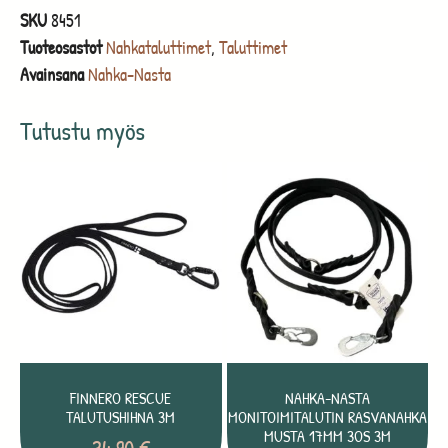
SKU
8451
Tuoteosastot
Nahkataluttimet
,
Taluttimet
Avainsana
Nahka-Nasta
Tutustu myös
FINNERO RESCUE
NAHKA-NASTA
TALUTUSHIHNA 3M
MONITOIMITALUTIN RASVANAHKA
MUSTA 17MM 3OS 3M