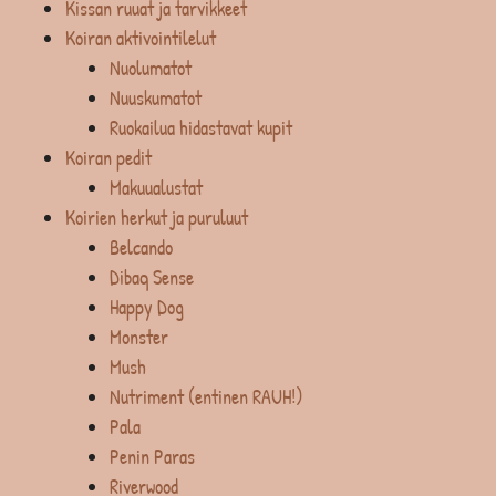
Kissan ruuat ja tarvikkeet
Koiran aktivointilelut
Nuolumatot
Nuuskumatot
Ruokailua hidastavat kupit
Koiran pedit
Makuualustat
Koirien herkut ja puruluut
Belcando
Dibaq Sense
Happy Dog
Monster
Mush
Nutriment (entinen RAUH!)
Pala
Penin Paras
Riverwood