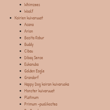
Whimzees
Woolf
Koirien kuivaruuat
Acana
Arion
Bozita Robur
Buddy
Cibau
Dibaq Sense
Eukanuba
Golden Eagle
Grandorf
Happy Dog koiran kuivaruoka
Monster kuivaruuat
Platinum
Primum -puolikostea