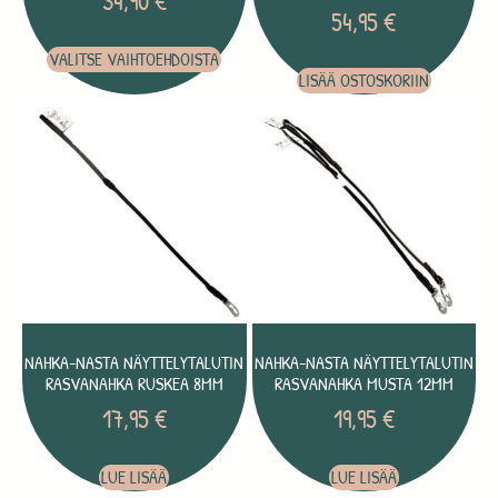
34,90
€
54,95
€
VALITSE VAIHTOEHDOISTA
LISÄÄ OSTOSKORIIN
NAHKA-NASTA NÄYTTELYTALUTIN
NAHKA-NASTA NÄYTTELYTALUTIN
RASVANAHKA RUSKEA 8MM
RASVANAHKA MUSTA 12MM
17,95
€
19,95
€
LUE LISÄÄ
LUE LISÄÄ