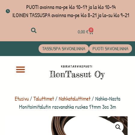
PUOTI avoinna ma-pe klo 10-17 ja la klo 10-14
ILOINEN TASSUSPA avoinna ma-pe klo 8-21 ja la-su klo 9-21
0
0,00
€
TASSUSPA SAVONLINNA
PUOTI SAVONLINNA
Etusivu
/
Taluttimet
/
Nahkataluttimet
/ Nahka-Nasta
Monitoimitalutin rasvanahka ruskea 17mm 3os 3m