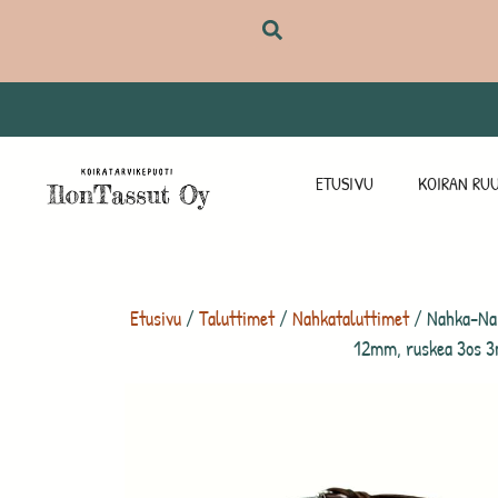
ETUSIVU
KOIRAN RUU
Etusivu
/
Taluttimet
/
Nahkataluttimet
/ Nahka-Nas
12mm, ruskea 3os 