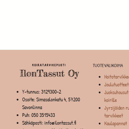
TUOTEVALIKOIMA
Hoitotarvikke
Joulutuotteet
Y-tunnus: 3129300-2
Juoksuhousut 
Osoite: Simasalonkatu 4, 57200
koirille
Savonlinna
Jyrsijöiden ru
Puh:
050 3515433
tarvikkeet
Sähköposti: info@ilontassut.fi
Kaulapannat