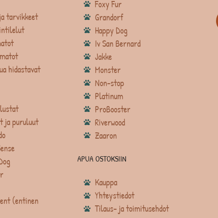
Foxy Fur
ja tarvikkeet
Grandorf
intilelut
Happy Dog
atot
Iv San Bernard
matot
Jakke
ua hidastavat
Monster
Non-stop
Platinum
lustat
ProBooster
t ja puruluut
Riverwood
do
Zaaron
Sense
APUA OSTOKSIIN
Dog
r
Kauppa
Yhteystiedot
ent (entinen
Tilaus- ja toimitusehdot