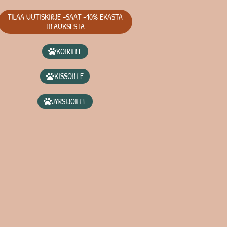
TILAA UUTISKIRJE -SAAT -10% EKASTA
TILAUKSESTA
KOIRILLE
KISSOILLE
JYRSIJÖILLE