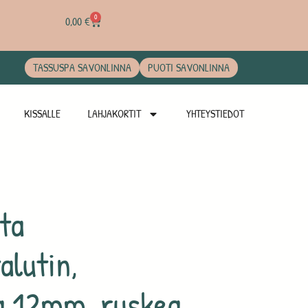
0
0,00
€
TASSUSPA SAVONLINNA
PUOTI SAVONLINNA
KISSALLE
LAHJAKORTIT
YHTEYSTIEDOT
ta
alutin,
a 12mm, ruskea