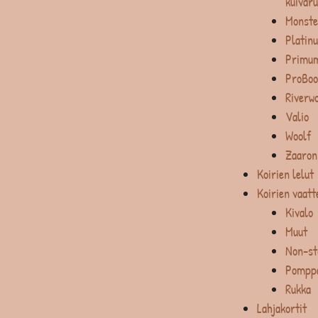
kuivar
Monste
Platin
Primum
ProBoo
Riverw
Valio
Woolf
Zaaron
Koirien lelut
Koirien vaatt
Kivalo
Muut
Non-st
Pompp
Rukka
Lahjakortit