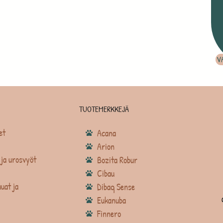
V
TUOTEMERKKEJÄ
et
Acana
Arion
ja urosvyöt
Bozita Robur
Cibau
uat ja
Dibaq Sense
Eukanuba
Finnero