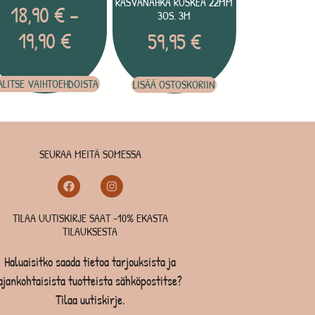
RASVANAHKA RUSKEA 22MM
18,90
€
–
3OS. 3M
19,90
€
59,95
€
ALITSE VAIHTOEHDOISTA
LISÄÄ OSTOSKORIIN
SEURAA MEITÄ SOMESSA
TILAA UUTISKIRJE SAAT -10% EKASTA
TILAUKSESTA
Haluaisitko saada tietoa tarjouksista ja
ajankohtaisista tuotteista sähköpostitse?
Tilaa uutiskirje.