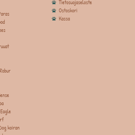
Tietosuojaseloste
Ostoskori
Paras
Kassa
ood
ees
ruuat
 Robur
Sense
ba
 Eagle
rf
Dog koiran