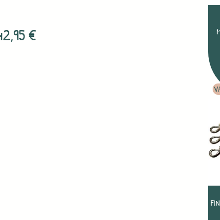
42,95
€
V
FI