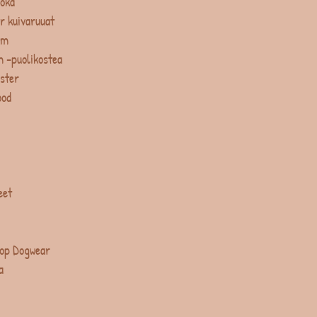
uoka
r kuivaruuat
um
 -puolikostea
ster
ood
eet
op Dogwear
a