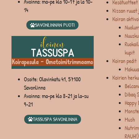
Avoinna: ma-pe klo 10-17 ja la 10-
Kesätuotteet
14
Kissan ruuat 
Koiran aktivo
SAVONLINNAN PUOTI
Nuolum
Nuusku
Ruokail
kupit
Koiran pedit
Makuua
Koirien herku
Osoite: Olavinkatu 41, 57100
Belcan
Savonlinna
Dibaq 
Avoinna: ma-pe klo 8-21 ja la-su
Happy 
9-21
Monste
Mush
TASSUSPA SAVONLINNA
Nutrim
RAUH!)