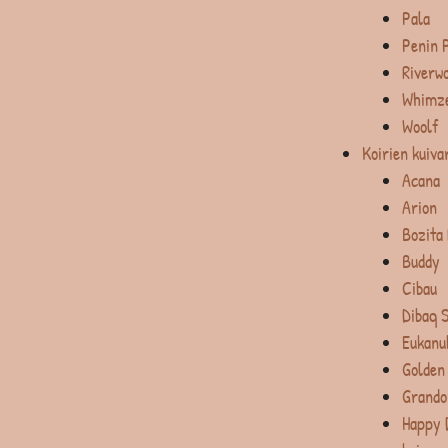
Pala
Penin 
Riverw
Whimz
Woolf
Koirien kuiva
Acana
Arion
Bozita
Buddy
Cibau
Dibaq 
Eukanu
Golden
Grando
Happy 