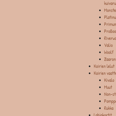
kuivar
Monste
Platin
Primum
ProBoo
Riverw
Valio
Woolf
Zaaron
Koirien lelut
Koirien vaatt
Kivalo
Muut
Non-st
Pompp
Rukka
Lahjakortit