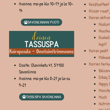
Avoinna: ma-pe klo 10-17 ja la 10-
Kesätuotteet
14
Kissan ruuat 
Koiran aktivo
SAVONLINNAN PUOTI
Nuolum
Nuusku
Ruokail
kupit
Koiran pedit
Makuua
Koirien herku
Osoite: Olavinkatu 41, 57100
Belcan
Savonlinna
Dibaq 
Avoinna: ma-pe klo 8-21 ja la-su
Happy 
9-21
Monste
Mush
TASSUSPA SAVONLINNA
Nutrim