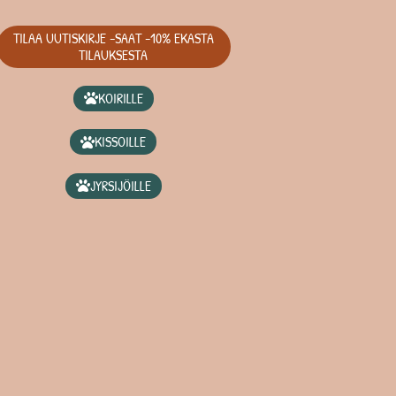
TILAA UUTISKIRJE -SAAT -10% EKASTA
TILAUKSESTA
KOIRILLE
KISSOILLE
JYRSIJÖILLE