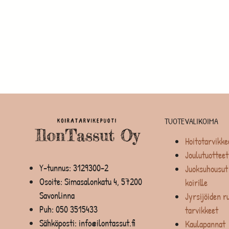
TUOTEVALIKOIMA
Hoitotarvikke
Joulutuotteet
Y-tunnus: 3129300-2
Juoksuhousut 
Osoite: Simasalonkatu 4, 57200
koirille
Savonlinna
Jyrsijöiden ru
Puh:
050 3515433
tarvikkeet
Sähköposti: info@ilontassut.fi
Kaulapannat