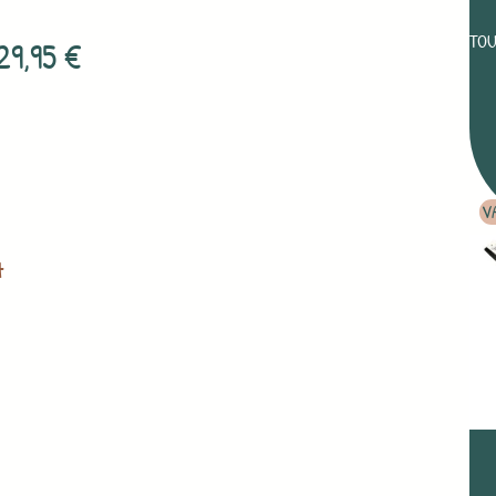
TOU
29,95
€
V
t