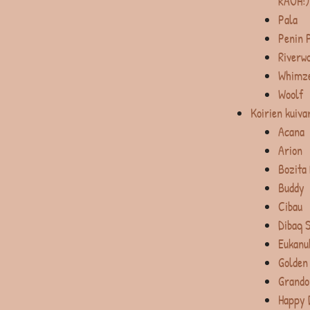
RAUH!)
Pala
Penin 
Riverw
Whimz
Woolf
Koirien kuiva
Acana
Arion
Bozita
Buddy
Cibau
Dibaq 
Eukanu
Golden
Grando
Happy 