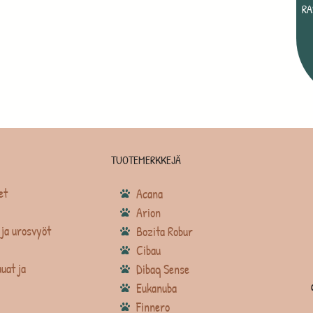
RA
TUOTEMERKKEJÄ
et
Acana
Arion
ja urosvyöt
Bozita Robur
Cibau
uat ja
Dibaq Sense
Eukanuba
Finnero