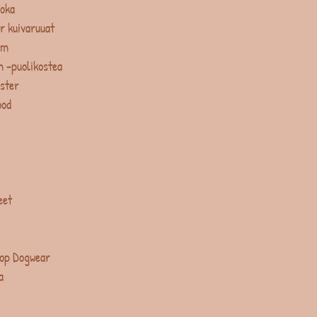
uoka
r kuivaruuat
um
 -puolikostea
ster
ood
eet
op Dogwear
a