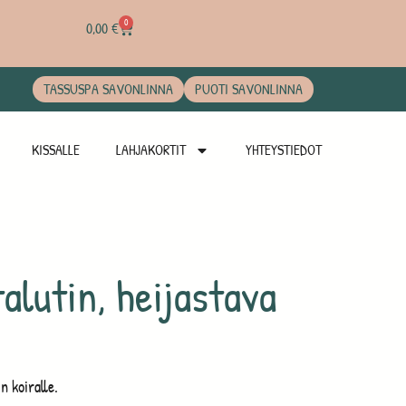
0
0,00
€
TASSUSPA SAVONLINNA
PUOTI SAVONLINNA
KISSALLE
LAHJAKORTIT
YHTEYSTIEDOT
alutin, heijastava
n koiralle.