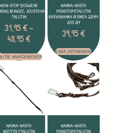
NON-STOP DOGWEAR
NAHKA-NASTA
RING BUNGEE, JOUSTAVA
MONITOIMITALUTIN
TALUTIN
RASVANAHKA RUSKEA 22MM
2OS 2M
31,95
€
–
39,95
€
48,95
€
LISÄÄ OSTOSKORIIN
ALITSE VAIHTOEHDOISTA
NAHKA-NASTA
NAHKA-NASTA
NÄYTTELYTALUTIN
MONITOIMITALUTIN