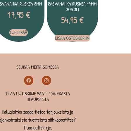
SVANAHKA RUSKEA 8MM
RASVANAHKA RUSKEA 17MM
3OS 3M
17,95
€
54,95
€
LUE LISÄÄ
LISÄÄ OSTOSKORIIN
SEURAA MEITÄ SOMESSA
TILAA UUTISKIRJE SAAT -10% EKASTA
TILAUKSESTA
Haluaisitko saada tietoa tarjouksista ja
ajankohtaisista tuotteista sähköpostitse?
Tilaa uutiskirje.