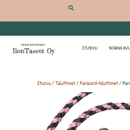
ETUSIVU
KOIRAN RUU
Etusivu
/
Taluttimet
/
Paracord-taluttimet
/ Para