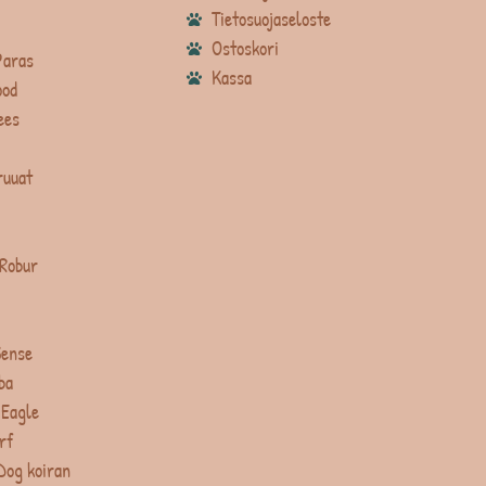
Tietosuojaseloste
Ostoskori
Paras
Kassa
ood
ees
ruuat
 Robur
Sense
ba
 Eagle
rf
Dog koiran