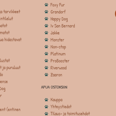
Foxy Fur
ja tarvikkeet
Grandorf
intilelut
Happy Dog
atot
Iv San Bernard
matot
Jakke
ua hidastavat
Monster
Non-stop
Platinum
lustat
ProBooster
t ja puruluut
Riverwood
do
Zaaron
Sense
APUA OSTOKSIIN
Dog
r
Kauppa
Yhteystiedot
ent (entinen
Tilaus- ja toimitusehdot