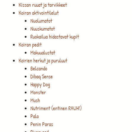
Kissan ruuat ja tarvikkeet
Koiran aktivointilelut
Nuolumatot
Nuuskumatot
Ruokailua hidastavat kupit
Koiran pedit
Makuualustat
Koirien herkut ja puruluut
Belcando
Dibaq Sense
Happy Dog
Monster
Mush
Nutriment (entinen RAUH!)
Pala
Penin Paras