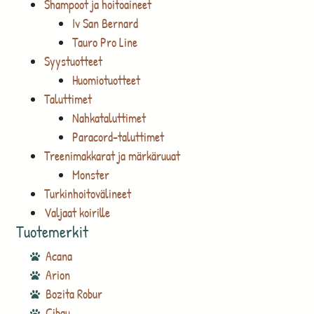
Shampoot ja hoitoaineet
Iv San Bernard
Tauro Pro Line
Syystuotteet
Huomiotuotteet
Taluttimet
Nahkataluttimet
Paracord-taluttimet
Treenimakkarat ja märkäruuat
Monster
Turkinhoitovälineet
Valjaat koirille
Tuotemerkit
Acana
Arion
Bozita Robur
Cibau