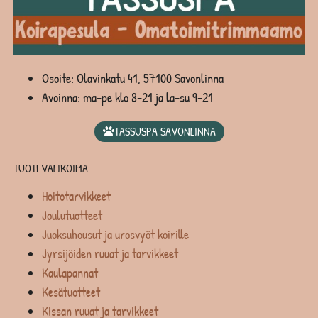
Osoite: Olavinkatu 41, 57100 Savonlinna
Avoinna: ma-pe klo 8-21 ja la-su 9-21
TASSUSPA SAVONLINNA
TUOTEVALIKOIMA
Hoitotarvikkeet
Joulutuotteet
Juoksuhousut ja urosvyöt koirille
Jyrsijöiden ruuat ja tarvikkeet
Kaulapannat
Kesätuotteet
Kissan ruuat ja tarvikkeet