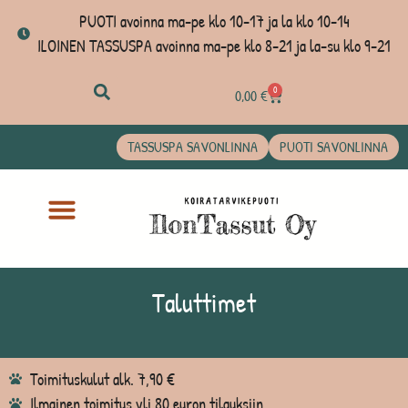
PUOTI avoinna ma-pe klo 10-17 ja la klo 10-14
ILOINEN TASSUSPA avoinna ma-pe klo 8-21 ja la-su klo 9-21
0
0,00
€
TASSUSPA SAVONLINNA
PUOTI SAVONLINNA
Taluttimet
Toimituskulut alk. 7,90 €
Ilmainen toimitus yli 80 euron tilauksiin