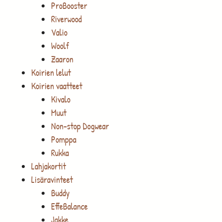
ProBooster
Riverwood
Valio
Woolf
Zaaron
Koirien lelut
Koirien vaatteet
Kivalo
Muut
Non-stop Dogwear
Pomppa
Rukka
Lahjakortit
Lisäravinteet
Buddy
EffeBalance
Jakke