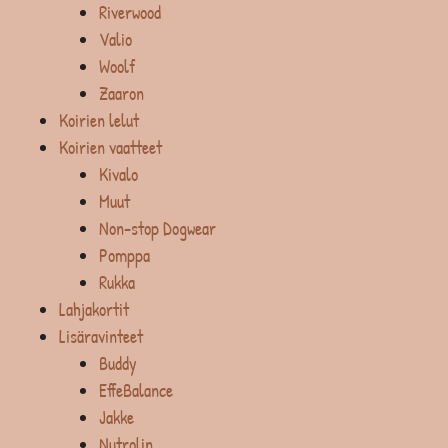
Riverwood
Valio
Woolf
Zaaron
Koirien lelut
Koirien vaatteet
Kivalo
Muut
Non-stop Dogwear
Pomppa
Rukka
Lahjakortit
Lisäravinteet
Buddy
EffeBalance
Jakke
Nutrolin