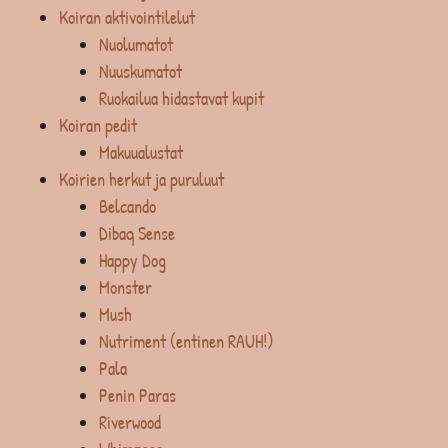
Koiran aktivointilelut
Nuolumatot
Nuuskumatot
Ruokailua hidastavat kupit
Koiran pedit
Makuualustat
Koirien herkut ja puruluut
Belcando
Dibaq Sense
Happy Dog
Monster
Mush
Nutriment (entinen RAUH!)
Pala
Penin Paras
Riverwood