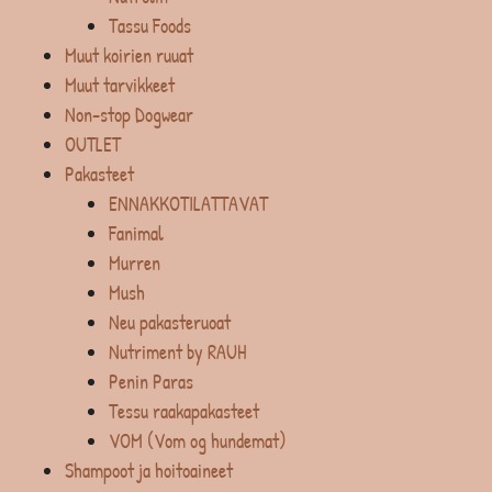
Tassu Foods
Muut koirien ruuat
Muut tarvikkeet
Non-stop Dogwear
OUTLET
Pakasteet
ENNAKKOTILATTAVAT
Fanimal
Murren
Mush
Neu pakasteruoat
Nutriment by RAUH
Penin Paras
Tessu raakapakasteet
VOM (Vom og hundemat)
Shampoot ja hoitoaineet