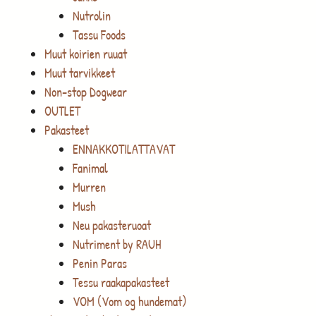
Nutrolin
Tassu Foods
Muut koirien ruuat
Muut tarvikkeet
Non-stop Dogwear
OUTLET
Pakasteet
ENNAKKOTILATTAVAT
Fanimal
Murren
Mush
Neu pakasteruoat
Nutriment by RAUH
Penin Paras
Tessu raakapakasteet
VOM (Vom og hundemat)