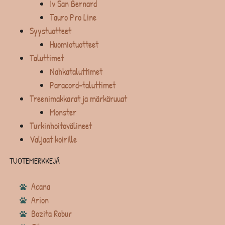
Iv San Bernard
Tauro Pro Line
Syystuotteet
Huomiotuotteet
Taluttimet
Nahkataluttimet
Paracord-taluttimet
Treenimakkarat ja märkäruuat
Monster
Turkinhoitovälineet
Valjaat koirille
TUOTEMERKKEJÄ
Acana
Arion
Bozita Robur