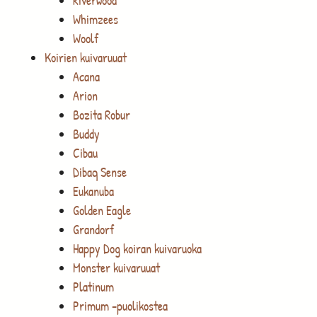
Riverwood
Whimzees
Woolf
Koirien kuivaruuat
Acana
Arion
Bozita Robur
Buddy
Cibau
Dibaq Sense
Eukanuba
Golden Eagle
Grandorf
Happy Dog koiran kuivaruoka
Monster kuivaruuat
Platinum
Primum -puolikostea