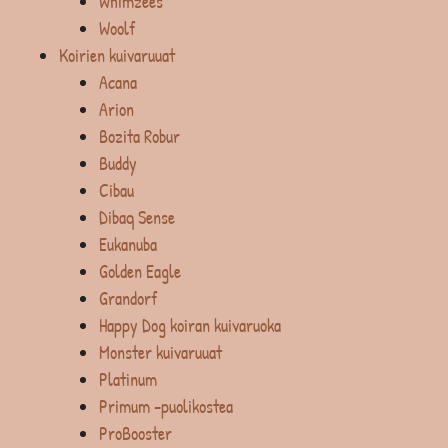
Whimzees
Woolf
Koirien kuivaruuat
Acana
Arion
Bozita Robur
Buddy
Cibau
Dibaq Sense
Eukanuba
Golden Eagle
Grandorf
Happy Dog koiran kuivaruoka
Monster kuivaruuat
Platinum
Primum -puolikostea
ProBooster