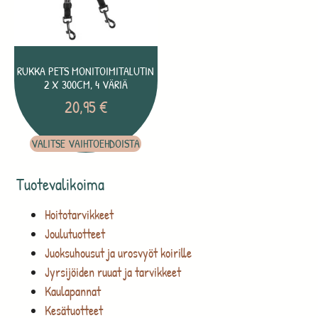
RUKKA PETS MONITOIMITALUTIN
2 X 300CM, 4 VÄRIÄ
20,95
€
VALITSE VAIHTOEHDOISTA
Tuotevalikoima
Hoitotarvikkeet
Joulutuotteet
Juoksuhousut ja urosvyöt koirille
Jyrsijöiden ruuat ja tarvikkeet
Kaulapannat
Kesätuotteet