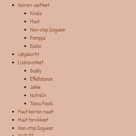
Koirien vaatteet
Kivalo
Muut
Non-stop Dogwear
Pomppa
Rukka
Lahjakortit
Lisäravinteet
Buddy
EffeBalance
Jakke
Nutrolin
Tassu Foods
Muut koirien ruuat
Muut tarvikkeet
Non-stop Dogwear