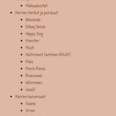
Makuualustat
Koirien herkut ja puruluut
Belcando
Dibaq Sense
Happy Dog
Monster
Mush
Nutriment (entinen RAUH!)
Pala
Penin Paras
Riverwood
Whimzees
Woolf
Koirien kuivaruuat
Acana
Arion