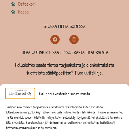
Ostoskori
Kassa
SEURAA MEITÄ SOMESSA
TILAA UUTISKIRJE SAAT -10% EKASTA TILAUKSESTA
Haluaisitko saada tietoa tarjouksista ja ajankohtaisista
tuotteista sähköpostitse? Tilaa uutiskirje.
TILAA UUTISKIRJE -SAAT -10% EKASTA TILAUKSESTA
Hallinnoi evästeiden suostumusta
KOIRILLE
Parhaan kokemuksen tarjoamiseksi käytämme teknologioita, kuten evästeitä,
tallentaaksemme ja/tai käyttääksemme laitetietoja. Näiden tekniikoiden hyväksyminen antaa
KISSOILLE
meille mahdollisuuden käsitellä tietoja, kuten selauskäyttäytymistä tai yksilöllisiä tunnuksia
tällä sivustolla. Suostumuksen jättäminen tai peruuttaminen voi vaikuttaa haitallisesti
tiettyihin ominaisuuksiin ja toimintoihin.