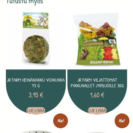
Tutustu myös
JR FARM HEINÄKAKKU VOIKUKKA
JR FARM VILJATTOMAT
75 G
PIKKUNALLET JYRSIJÖILLE 30G
3,95
€
1,60
€
LUE LISÄÄ
LUE LISÄÄ
Ale!
Ale!