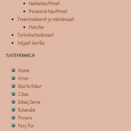
Nahkataluttimet
Paracord-taluttimet
Treenimakkarat ja märkäruuat
Monster
Turkinhoitovälineet
Valjaat koirille
TUOTEMERKKEJÄ
Acana
Arion
Bozita Robur
Cibau
Dibaq Sense
Eukanuba
Finnero
Foxy Fur