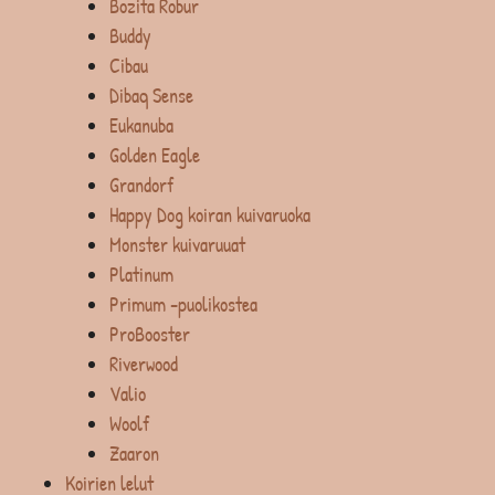
Bozita Robur
Buddy
Cibau
Dibaq Sense
Eukanuba
Golden Eagle
Grandorf
Happy Dog koiran kuivaruoka
Monster kuivaruuat
Platinum
Primum -puolikostea
ProBooster
Riverwood
Valio
Woolf
Zaaron
Koirien lelut