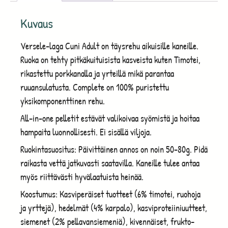
Kuvaus
Versele-laga Cuni Adult on täysrehu aikuisille kaneille.
Ruoka on tehty pitkäkuituisista kasveista kuten Timotei,
rikastettu porkkanalla ja yrteillä mikä parantaa
ruuansulatusta. Complete on 100% puristettu
yksikomponenttinen rehu.
All-in-one pelletit estävät valikoivaa syömistä ja hoitaa
hampaita luonnollisesti. Ei sisällä viljoja.
Ruokintasuositus: Päivittäinen annos on noin 50-80g. Pidä
raikasta vettä jatkuvasti saatavilla. Kaneille tulee antaa
myös riittävästi hyvälaatuista heinää.
Koostumus: Kasviperäiset tuotteet (6% timotei, ruohoja
ja yrttejä), hedelmät (4% karpalo), kasviproteiiniuutteet,
siemenet (2% pellavansiemeniä), kivennäiset, frukto-