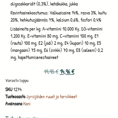
oligosakkaridit (0,3%), kehäkukka, jukka
Ravintoainekoostumus: Valkuaisaine 14%, rasva 3%, kuitu
20%, hehkutusjäännös 7%, kalsium 0,6%, fosfori 0,4%
Lisäaineita per kg: A-vitamiini 10.000 Ky, D3-vitamiini
1.200 Ky, E-vitamiini 80 mg, C-vitamiini 100 mg, E1
(rauta) 100 mg, E2 (jodi) 2 mg, E4 (kupari) 10 mg, E5
(mangaani) 75 mg, E6 (sinkki) 70 mg, E8 (seleeni) 0,2
mg, hapettumisenestoaineet
19,95
€
14,96
€
Varasto loppu
SKU
1274
Tuoteosasto
Jyrsijöiden ruuat ja tarvikkeet
Avainsana
Kani