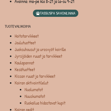
Avoinna: ma-pe klo 8-21 ja la-su 9-21
TASSUSPA SAVONLINNA
TUOTEVALIKOIMA
Hoitotarvikkeet
Joulutuotteet
Juoksuhousut ja urosvyöt koirille
Jyrsijöiden ruuat ja tarvikkeet
Kaulapannat
Kesätuotteet
Kissan ruuat ja tarvikkeet
Koiran aktivointilelut
Nuolumatot
Nuuskumatot
Ruokailua hidastavat kupit
Koiran pedit