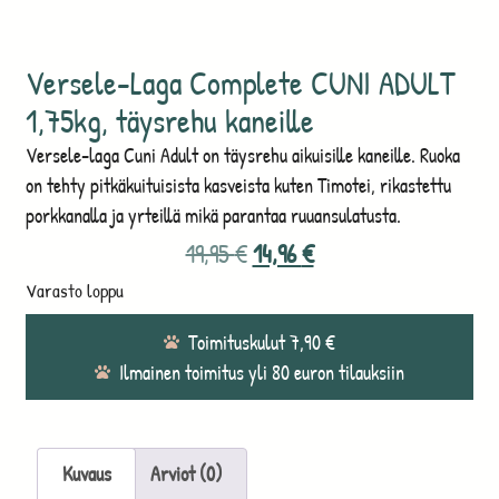
Versele-Laga Complete CUNI ADULT
1,75kg, täysrehu kaneille
Versele-laga Cuni Adult on täysrehu aikuisille kaneille. Ruoka
on tehty pitkäkuituisista kasveista kuten Timotei, rikastettu
porkkanalla ja yrteillä mikä parantaa ruuansulatusta.
19,95
€
14,96
€
Varasto loppu
Toimituskulut 7,90 €
Ilmainen toimitus yli 80 euron tilauksiin
Kuvaus
Arviot (0)