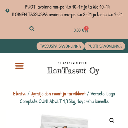
PUOTI avoinna ma-pe klo 10-17 ja la klo 10-14
ILOINEN TASSUSPA avoinna ma-pe klo 8-21 ja la-su klo 9-21
0
0,00
€
TASSUSPA SAVONLINNA
PUOTI SAVONLINNA
Etusivu
/
Jyrsijöiden ruuat ja tarvikkeet
/ Versele-Laga
Complete CUNI ADULT 1,75kg, täysrehu kaneille