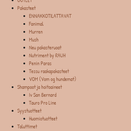
OUTLET
Pakasteet
ENNAKKOTILATTAVAT
Fanimal
Murren
Mush
Neu pakasteruoat
Nutriment by RAUH
Penin Paras
Tessu raakapakasteet
VOM (Vom og hundemat)
Shampoot ja hoitoaineet
Iv San Bernard
Tauro Pro Line
Syystuotteet
Huomiotuotteet
Taluttimet