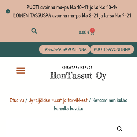
PUOTI avoinna ma-pe klo 10-17 ja la klo 10-14
ILOINEN TASSUSPA avoinna ma-pe klo 8-21 ja la-su klo 9-21
0
0,00
€
TASSUSPA SAVONLINNA
PUOTI SAVONLINNA
Etusivu
/
Jyrsijöiden ruuat ja tarvikkeet
/ Keraaminen kulho
kaneille kuvalla