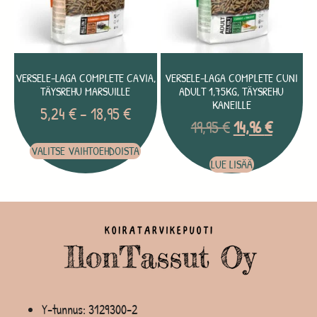
VERSELE-LAGA COMPLETE CAVIA,
VERSELE-LAGA COMPLETE CUNI
TÄYSREHU MARSUILLE
ADULT 1,75KG, TÄYSREHU
KANEILLE
5,24
€
–
18,95
€
19,95
€
14,96
€
VALITSE VAIHTOEHDOISTA
LUE LISÄÄ
Y-tunnus: 3129300-2