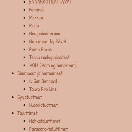
ENNAKKOTILATTAVAT
Fanimal
Murren
Mush
Neu pakasteruoat
Nutriment by RAUH
Penin Paras
Tessu raakapakasteet
VOM (Vom og hundemat)
Shampoot ja hoitoaineet
Iv San Bernard
Tauro Pro Line
Syystuotteet
Huomiotuotteet
Taluttimet
Nahkataluttimet
Paracord-taluttimet