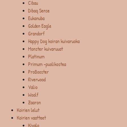
Cibau
Dibaq Sense
Eukanuba
Golden Eagle
Grandorf
Happy Dog koiran kuivaruoka
Monster kuivaruuat
Platinum
Primum -puolikostea
ProBooster
Riverwood
Valio
Woolf
Zaaron
Koirien lelut
Koirien vaatteet
Kivalo