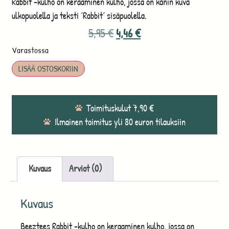
Rabbit -kulho on keraaminen kulho, jossa on kanin kuva
ulkopuolella ja teksti ´Rabbit´ sisäpuolella.
5,95
€
4,46
€
Varastossa
LISÄÄ OSTOSKORIIN
Toimituskulut 7,90 €
Ilmainen toimitus yli 80 euron tilauksiin
Kuvaus
Arviot (0)
Kuvaus
Beeztees Rabbit -kulho on keraaminen kulho, jossa on