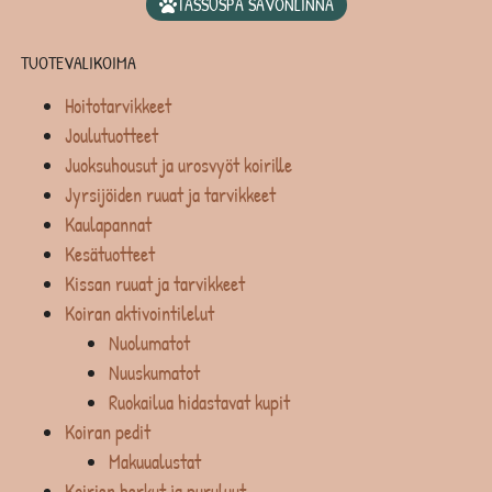
TASSUSPA SAVONLINNA
TUOTEVALIKOIMA
Hoitotarvikkeet
Joulutuotteet
Juoksuhousut ja urosvyöt koirille
Jyrsijöiden ruuat ja tarvikkeet
Kaulapannat
Kesätuotteet
Kissan ruuat ja tarvikkeet
Koiran aktivointilelut
Nuolumatot
Nuuskumatot
Ruokailua hidastavat kupit
Koiran pedit
Makuualustat
Koirien herkut ja puruluut