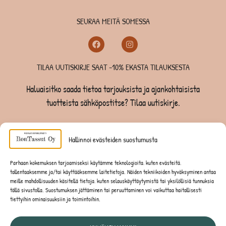
SEURAA MEITÄ SOMESSA
TILAA UUTISKIRJE SAAT -10% EKASTA TILAUKSESTA
Haluaisitko saada tietoa tarjouksista ja ajankohtaisista
tuotteista sähköpostitse? Tilaa uutiskirje.
TILAA UUTISKIRJE -SAAT -10% EKASTA TILAUKSESTA
Hallinnoi evästeiden suostumusta
KOIRILLE
Parhaan kokemuksen tarjoamiseksi käytämme teknologioita, kuten evästeitä,
tallentaaksemme ja/tai käyttääksemme laitetietoja. Näiden tekniikoiden hyväksyminen antaa
KISSOILLE
meille mahdollisuuden käsitellä tietoja, kuten selauskäyttäytymistä tai yksilöllisiä tunnuksia
tällä sivustolla. Suostumuksen jättäminen tai peruuttaminen voi vaikuttaa haitallisesti
tiettyihin ominaisuuksiin ja toimintoihin.
JYRSIJÖILLE