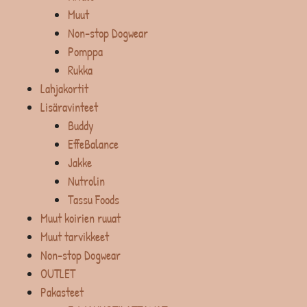
Muut
Non-stop Dogwear
Pomppa
Rukka
Lahjakortit
Lisäravinteet
Buddy
EffeBalance
Jakke
Nutrolin
Tassu Foods
Muut koirien ruuat
Muut tarvikkeet
Non-stop Dogwear
OUTLET
Pakasteet