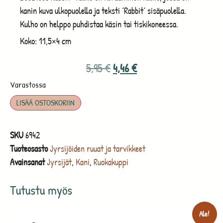
kanin kuva ulkopuolella ja teksti ´Rabbit´ sisäpuolella.
Kulho on helppo puhdistaa käsin tai tiskikoneessa.
Koko: 11,5×4 cm
5,95
€
4,46
€
Varastossa
LISÄÄ OSTOSKORIIN
SKU
6942
Tuoteosasto
Jyrsijöiden ruuat ja tarvikkeet
Avainsanat
Jyrsijät
,
Kani
,
Ruokakuppi
Tutustu myös
Ale!