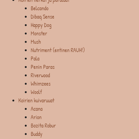
Belcando
Dibaq Sense
Happy Dog
Monster
Mush
Nutriment (entinen RAUH!)
Pala
Penin Paras
Riverwood
Whimzees
Woolf
Koirien kuivaruuat
Acana
Arion
Bozita Robur
Buddy