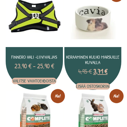
FINNERO HALI -LIIVIVALJAS
KERAAMINEN KULHO MARSUILLE
KUVALLA
23,90
€
–
25,90
€
4,95
€
3,71
€
VALITSE VAIHTOEHDOISTA
LISÄÄ OSTOSKORIIN
Ale!
Ale!