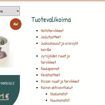
Tuotevalikoima
Ale!
Hoitotarvikkeet
Joulutuotteet
Juoksuhousut ja urosvyöt
koirille
Jyrsijöiden ruuat ja
tarvikkeet
Kaulapannat
Kesätuotteet
Kissan ruuat ja tarvikkeet
MARSUILLE
Koiran aktivointilelut
Nuolumatot
71
€
Nuuskumatot