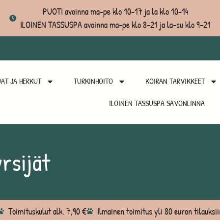
PUOTI avoinna ma-pe klo 10-17 ja la klo 10-14
ILOINEN TASSUSPA avoinna ma-pe klo 8-21 ja la-su klo 9-21
AT JA HERKUT
TURKINHOITO
KOIRAN TARVIKKEET
ILOINEN TASSUSPA SAVONLINNA
rsijät
Toimituskulut alk. 7,90 €
Ilmainen toimitus yli 80 euron tilauksii