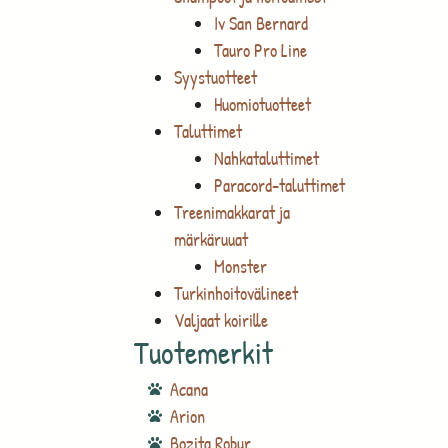
Iv San Bernard
Tauro Pro Line
Syystuotteet
Huomiotuotteet
Taluttimet
Nahkataluttimet
Paracord-taluttimet
Treenimakkarat ja
märkäruuat
Monster
Turkinhoitovälineet
Valjaat koirille
Tuotemerkit
Acana
Arion
Bozita Robur