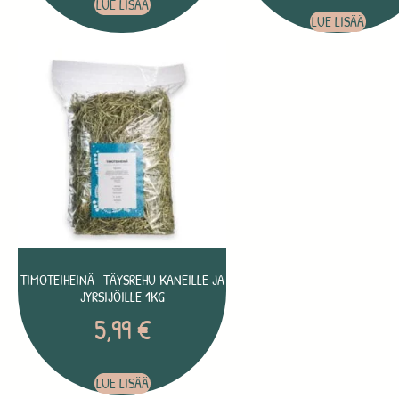
LUE LISÄÄ
LUE LISÄÄ
TIMOTEIHEINÄ -TÄYSREHU KANEILLE JA
JYRSIJÖILLE 1KG
5,99
€
LUE LISÄÄ