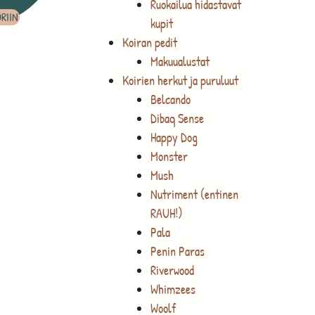
Ruokailua hidastavat
RIIN
kupit
Koiran pedit
Makuualustat
Koirien herkut ja puruluut
Belcando
Dibaq Sense
Happy Dog
Monster
Mush
Nutriment (entinen
RAUH!)
Pala
Penin Paras
Riverwood
Whimzees
Woolf