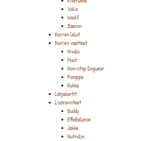
Riverwood
Valio
Woolf
Zaaron
Koirien lelut
Koirien vaatteet
Kivalo
Muut
Non-stop Dogwear
Pomppa
Rukka
Lahjakortit
Lisäravinteet
Buddy
EffeBalance
Jakke
Nutrolin