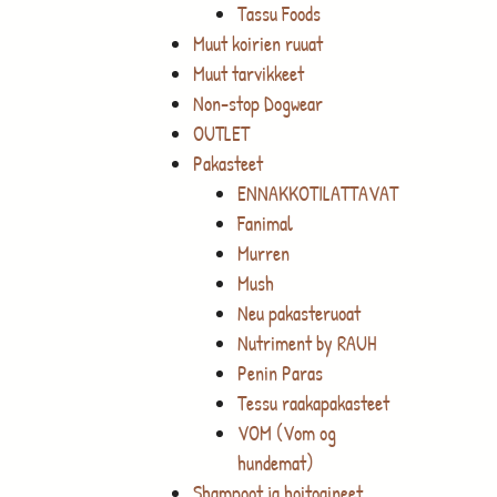
Tassu Foods
Muut koirien ruuat
Muut tarvikkeet
Non-stop Dogwear
OUTLET
Pakasteet
ENNAKKOTILATTAVAT
Fanimal
Murren
Mush
Neu pakasteruoat
Nutriment by RAUH
Penin Paras
Tessu raakapakasteet
VOM (Vom og
hundemat)
Shampoot ja hoitoaineet