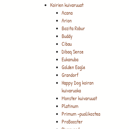
Koirien kuivaruuat
Acana
Arion
Bozita Robur
Buddy
Cibau
Dibaq Sense
Eukanuba
Golden Eagle
Grandorf
Happy Dog koiran
kuivaruoka
Monster kuivaruuat
Platinum
Primum -puolikostea
ProBooster