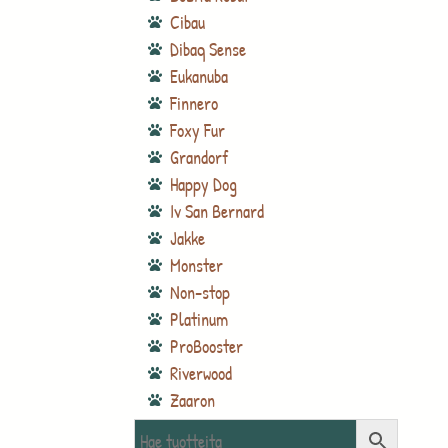
Cibau
Dibaq Sense
Eukanuba
Finnero
Foxy Fur
Grandorf
Happy Dog
Iv San Bernard
Jakke
Monster
Non-stop
Platinum
ProBooster
Riverwood
Zaaron