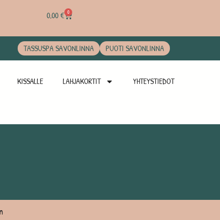
0
0,00
€
TASSUSPA SAVONLINNA
PUOTI SAVONLINNA
KISSALLE
LAHJAKORTIT
YHTEYSTIEDOT
n