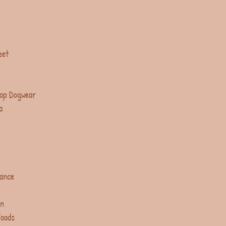
eet
op Dogwear
a
lance
in
Foods