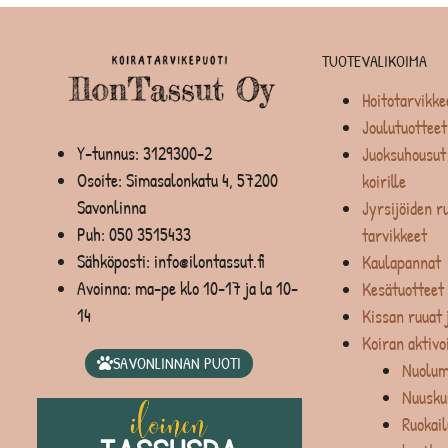
TUOTEVALIKOIMA
Hoitotarvikke
Joulutuotteet
Y-tunnus: 3129300-2
Juoksuhousut 
Osoite: Simasalonkatu 4, 57200
koirille
Savonlinna
Jyrsijöiden ru
Puh:
050 3515433
tarvikkeet
Sähköposti: info@ilontassut.fi
Kaulapannat
Avoinna: ma-pe klo 10-17 ja la 10-
Kesätuotteet
14
Kissan ruuat 
Koiran aktivo
SAVONLINNAN PUOTI
Nuolum
Nuusku
Ruokail