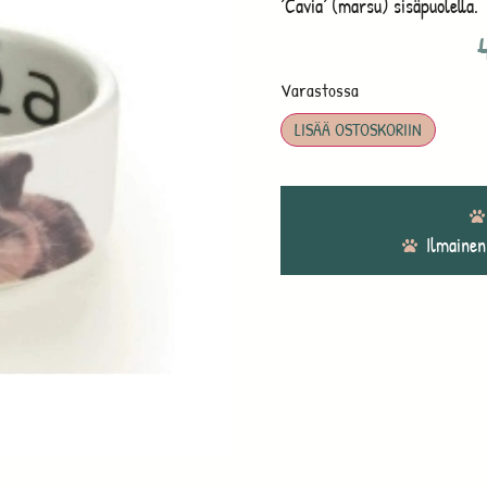
´Cavia´ (marsu) sisäpuolella.
Varastossa
LISÄÄ OSTOSKORIIN
Ilmainen