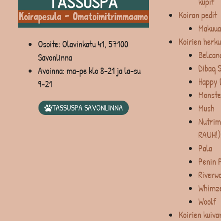
kupit
Koiran pedit
Makuua
Koirien herku
Osoite: Olavinkatu 41, 57100
Belcan
Savonlinna
Dibaq 
Avoinna: ma-pe klo 8-21 ja la-su
Happy 
9-21
Monste
Mush
TASSUSPA SAVONLINNA
Nutrim
RAUH!)
Pala
Penin 
Riverw
Whimz
Woolf
Koirien kuiva