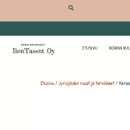
ETUSIVU
KOIRAN RUU
Etusivu
/
Jyrsijöiden ruuat ja tarvikkeet
/ Keraam