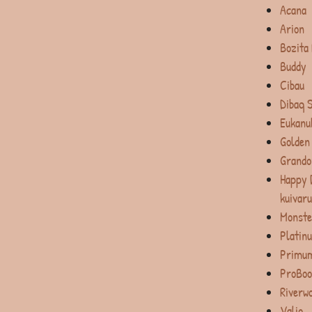
Acana
Arion
Bozita
Buddy
Cibau
Dibaq 
Eukanu
Golden
Grando
Happy 
kuivar
Monste
Platin
Primum
ProBoo
Riverw
Valio