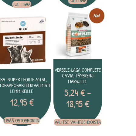
LUE LISÄÄ
LUE LISÄÄ
Ale!
VERSELE-LAGA COMPLETE
CAVIA, TÄYSREHU
IKA INUPEKT FORTE 60TBL,
MARSUILLE
TOHAPPOBAKTEERIVALMISTE
5,24
€
–
LEMMIKEILLE
12,95
€
18,95
€
LISÄÄ OSTOSKORIIN
VALITSE VAIHTOEHDOISTA