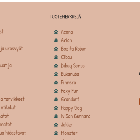
TUOTEMERKKEJÄ
et
Acana
Arion
ja urosvyöt
Bozita Robur
Cibau
uat ja
Dibaq Sense
Eukanuba
Finnero
Foxy Fur
ja tarvikkeet
Grandorf
intilelut
Happy Dog
atot
Iv San Bernard
matot
Jakke
ua hidastavat
Monster