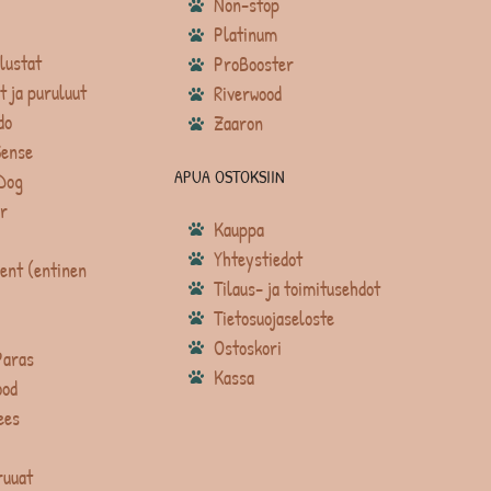
Non-stop
Platinum
lustat
ProBooster
t ja puruluut
Riverwood
do
Zaaron
Sense
APUA OSTOKSIIN
Dog
r
Kauppa
Yhteystiedot
ent (entinen
Tilaus- ja toimitusehdot
Tietosuojaseloste
Ostoskori
Paras
Kassa
ood
ees
ruuat