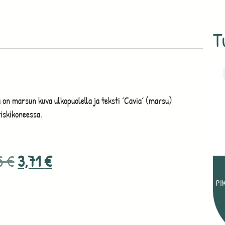
T
 on marsun kuva ulkopuolella ja teksti ´Cavia´ (marsu)
tiskikoneessa.
95
€
3,71
€
PI