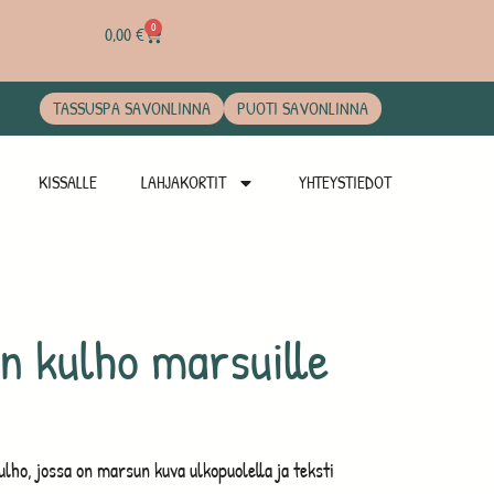
0
0,00
€
TASSUSPA SAVONLINNA
PUOTI SAVONLINNA
KISSALLE
LAHJAKORTIT
YHTEYSTIEDOT
 kulho marsuille
lho, jossa on marsun kuva ulkopuolella ja teksti