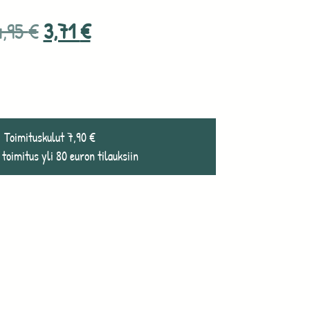
4,95
€
3,71
€
Toimituskulut 7,90 €
 toimitus yli 80 euron tilauksiin