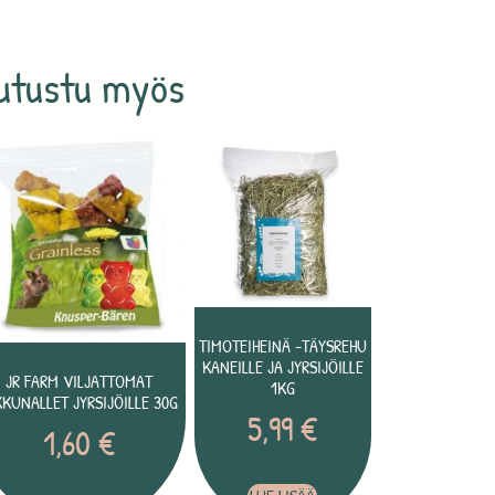
utustu myös
TIMOTEIHEINÄ -TÄYSREHU
KANEILLE JA JYRSIJÖILLE
JR FARM VILJATTOMAT
1KG
KKUNALLET JYRSIJÖILLE 30G
5,99
€
1,60
€