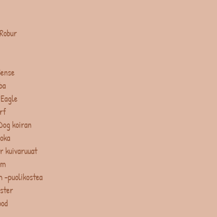
 Robur
Sense
ba
 Eagle
rf
Dog koiran
uoka
r kuivaruuat
um
 -puolikostea
ster
ood