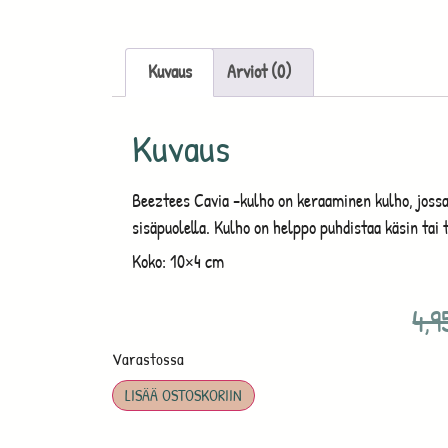
Kuvaus
Arviot (0)
Kuvaus
Beeztees Cavia -kulho on keraaminen kulho, jossa
sisäpuolella. Kulho on helppo puhdistaa käsin tai 
Koko: 10×4 cm
4,
Varastossa
LISÄÄ OSTOSKORIIN