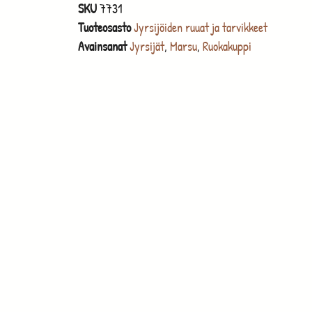
SKU
7731
Tuoteosasto
Jyrsijöiden ruuat ja tarvikkeet
Avainsanat
Jyrsijät
,
Marsu
,
Ruokakuppi