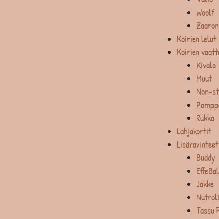
Woolf
Zaaron
Koirien lelut
Koirien vaatt
Kivalo
Muut
Non-st
Pompp
Rukka
Lahjakortit
Lisäravinteet
Buddy
EffeBa
Jakke
Nutrol
Tassu 