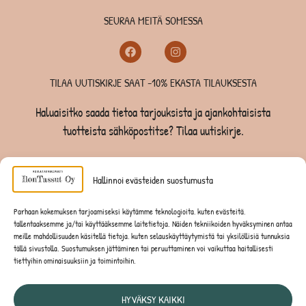
SEURAA MEITÄ SOMESSA
TILAA UUTISKIRJE SAAT -10% EKASTA TILAUKSESTA
Haluaisitko saada tietoa tarjouksista ja ajankohtaisista
tuotteista sähköpostitse? Tilaa uutiskirje.
TILAA UUTISKIRJE -SAAT -10% EKASTA TILAUKSESTA
Hallinnoi evästeiden suostumusta
KOIRILLE
Parhaan kokemuksen tarjoamiseksi käytämme teknologioita, kuten evästeitä,
tallentaaksemme ja/tai käyttääksemme laitetietoja. Näiden tekniikoiden hyväksyminen antaa
KISSOILLE
meille mahdollisuuden käsitellä tietoja, kuten selauskäyttäytymistä tai yksilöllisiä tunnuksia
tällä sivustolla. Suostumuksen jättäminen tai peruuttaminen voi vaikuttaa haitallisesti
tiettyihin ominaisuuksiin ja toimintoihin.
JYRSIJÖILLE
HYVÄKSY KAIKKI