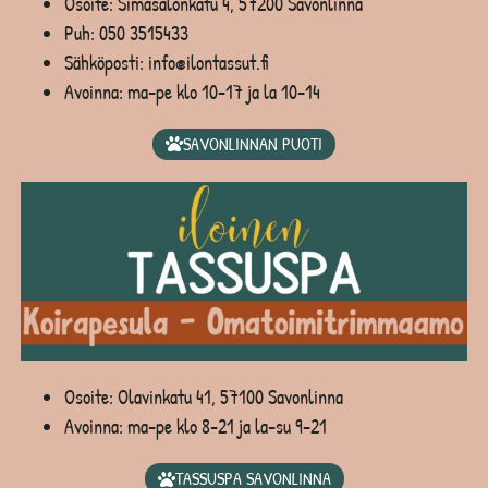
Osoite: Simasalonkatu 4, 57200 Savonlinna
Puh:
050 3515433
Sähköposti: info@ilontassut.fi
Avoinna: ma-pe klo 10-17 ja la 10-14
SAVONLINNAN PUOTI
Osoite: Olavinkatu 41, 57100 Savonlinna
Avoinna: ma-pe klo 8-21 ja la-su 9-21
TASSUSPA SAVONLINNA