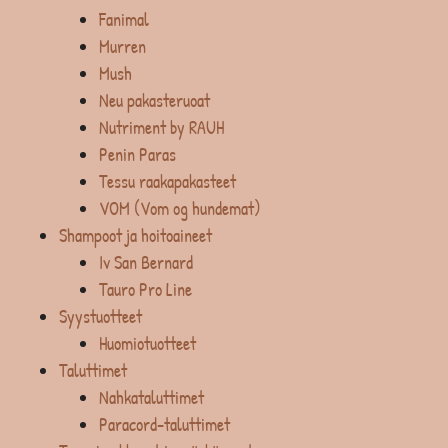
Fanimal
Murren
Mush
Neu pakasteruoat
Nutriment by RAUH
Penin Paras
Tessu raakapakasteet
VOM (Vom og hundemat)
Shampoot ja hoitoaineet
Iv San Bernard
Tauro Pro Line
Syystuotteet
Huomiotuotteet
Taluttimet
Nahkataluttimet
Paracord-taluttimet