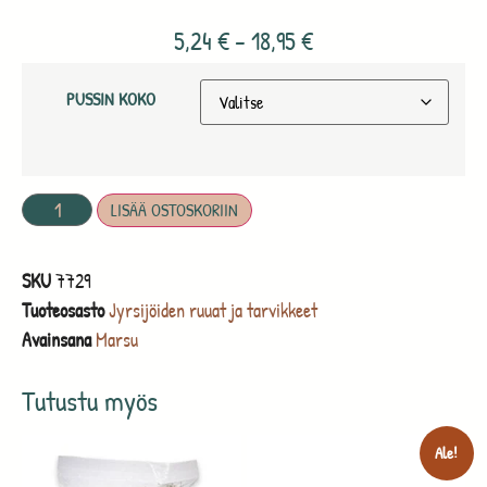
5,24
€
–
18,95
€
PUSSIN KOKO
LISÄÄ OSTOSKORIIN
SKU
7729
Tuoteosasto
Jyrsijöiden ruuat ja tarvikkeet
Avainsana
Marsu
Tutustu myös
Ale!