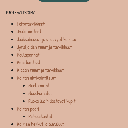
TUOTEVALIKOIMA
Hoitotarvikkeet
Joulutuotteet
Juoksuhousut ja urosvyöt koirille
Jyrsijöiden ruuat ja tarvikkeet
Kaulapannat
Kesätuotteet
Kissan ruuat ja tarvikkeet
Koiran aktivointilelut
Nuolumatot
Nuuskumatot
Ruokailua hidastavat kupit
Koiran pedit
Makuualustat
Koirien herkut ja puruluut