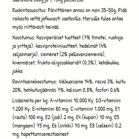
Ruokintasuositus: Päivittäinen annos on noin 35-50g. Pidä
raikasta vettä jatkuvasti saatavilla. Marsulle tulee antaa
myös riittävästi heinää.
Koostumus: Kasviperäiset tuotteet (7% timotei, ruohoja
ja yrttejä), kasviproteiiniuutteet, hedelmät (4%
seljanmarja), siemenet (2% pellavansiemeniä),
kivennäiset, frukto-oligosakkaridit (0,3%), kehäkukka,
jukka
Ravintoainekoostumus: Valkuaisaine 14%, rasva 3%, kuitu
20%, hehkutusjäännös 7%, kalsium 0,8%, fosfori 0,6%
Lisäaineita per kg: A-vitamiini 10.000 Ky, D3-vitamiini
1.200 Ky, E-vitamiini 80 mg, C-vitamiini 1.000 mg, E1
(rauta) 100 mg, E2 (jodi) 2 mg, E4 (kupari) 10 mg, E5
(mangaani) 75 mg, E6 (sinkki) 70 mg, E8 (seleeni) 0,2
mg, hapettumisenestoaineet