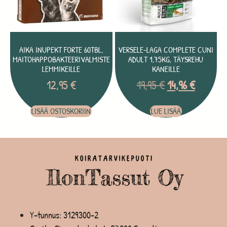
AIKA INUPEKT FORTE 60TBL,
VERSELE-LAGA COMPLETE CUNI
MAITOHAPPOBAKTEERIVALMISTE
ADULT 1,75KG, TÄYSREHU
LEMMIKEILLE
KANEILLE
12,95
€
19,95
€
14,96
€
LISÄÄ OSTOSKORIIN
LUE LISÄÄ
Y-tunnus: 3129300-2