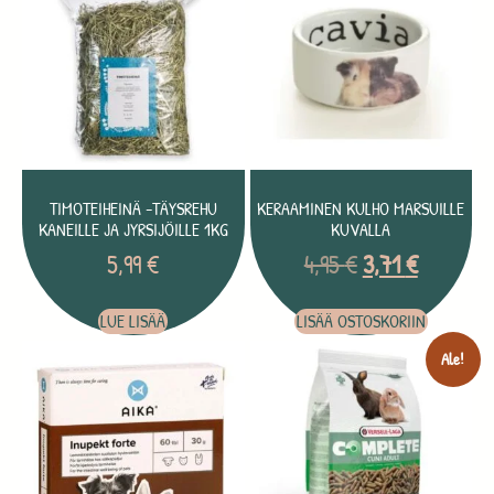
TIMOTEIHEINÄ -TÄYSREHU
KERAAMINEN KULHO MARSUILLE
KANEILLE JA JYRSIJÖILLE 1KG
KUVALLA
5,99
€
4,95
€
3,71
€
LUE LISÄÄ
LISÄÄ OSTOSKORIIN
Ale!