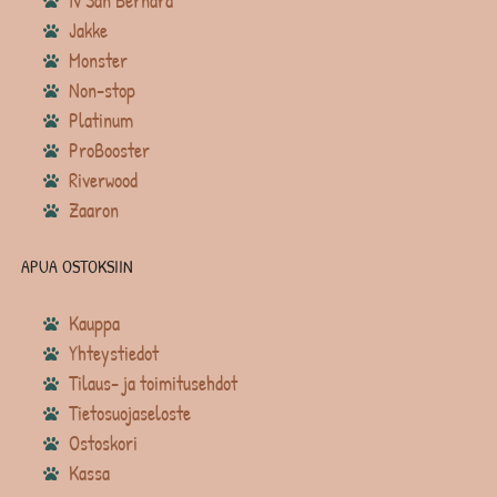
Iv San Bernard
Jakke
Monster
Non-stop
Platinum
ProBooster
Riverwood
Zaaron
APUA OSTOKSIIN
Kauppa
Yhteystiedot
Tilaus- ja toimitusehdot
Tietosuojaseloste
Ostoskori
Kassa