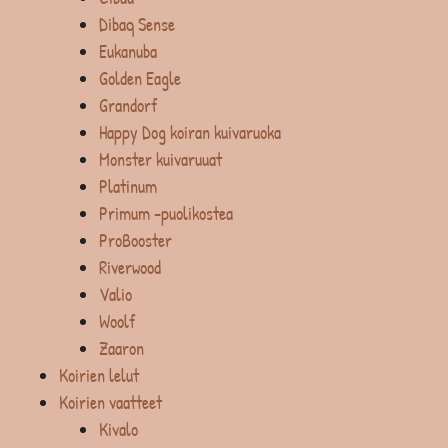
Dibaq Sense
Eukanuba
Golden Eagle
Grandorf
Happy Dog koiran kuivaruoka
Monster kuivaruuat
Platinum
Primum -puolikostea
ProBooster
Riverwood
Valio
Woolf
Zaaron
Koirien lelut
Koirien vaatteet
Kivalo