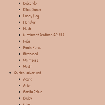
Belcando
Dibaq Sense
Happy Dog
Monster
Mush
Nutriment (entinen RAUH!)
Pala
Penin Paras
Riverwood
Whimzees
Woolf
Koirien kuivaruuat
Acana
Arion
Bozita Robur
Buddy
Cibau