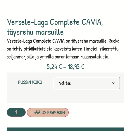
Versele-Laga Complete CAVIA,
täysrehu marsuille
Versele-Laga Complete CAVIA on täysrehu marsuille. Ruoka
on tehty pitkäkuituisista kasveista kuten Timotei, rikastettu
seljanmarjoilla ja yrteillä parantamaan ruuansulatusta.
5,24
€
–
18,95
€
PUSSIN KOKO
LISÄÄ OSTOSKORIIN