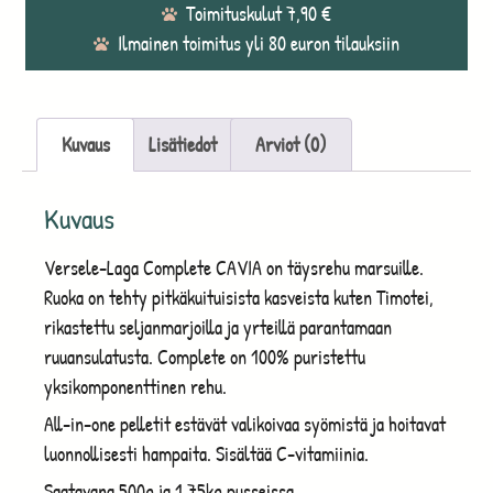
Toimituskulut 7,90 €
Ilmainen toimitus yli 80 euron tilauksiin
Kuvaus
Lisätiedot
Arviot (0)
Kuvaus
Versele-Laga Complete CAVIA on täysrehu marsuille.
Ruoka on tehty pitkäkuituisista kasveista kuten Timotei,
rikastettu seljanmarjoilla ja yrteillä parantamaan
ruuansulatusta. Complete on 100% puristettu
yksikomponenttinen rehu.
All-in-one pelletit estävät valikoivaa syömistä ja hoitavat
luonnollisesti hampaita. Sisältää C-vitamiinia.
Saatavana 500g ja 1,75kg pusseissa.