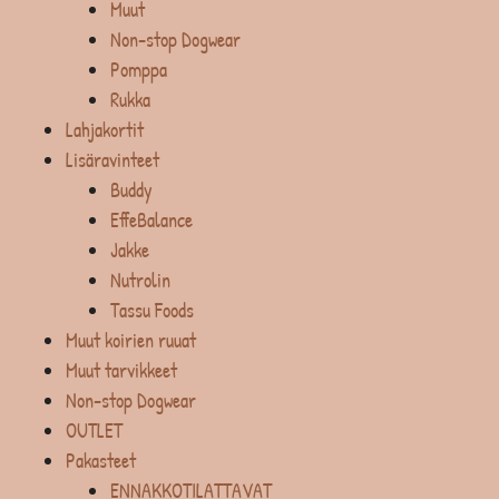
Muut
Non-stop Dogwear
Pomppa
Rukka
Lahjakortit
Lisäravinteet
Buddy
EffeBalance
Jakke
Nutrolin
Tassu Foods
Muut koirien ruuat
Muut tarvikkeet
Non-stop Dogwear
OUTLET
Pakasteet
ENNAKKOTILATTAVAT