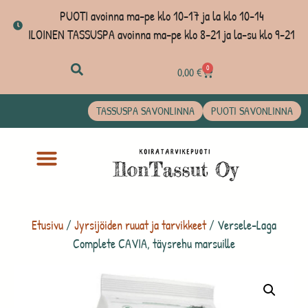
PUOTI avoinna ma-pe klo 10-17 ja la klo 10-14
ILOINEN TASSUSPA avoinna ma-pe klo 8-21 ja la-su klo 9-21
0
0,00
€
TASSUSPA SAVONLINNA
PUOTI SAVONLINNA
Etusivu
/
Jyrsijöiden ruuat ja tarvikkeet
/ Versele-Laga
Complete CAVIA, täysrehu marsuille