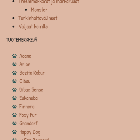
Treenimakkarat ja märkäruuat
Monster
Turkinhoitovälineet
Valjaat koirille
TUOTEMERKKEJÄ
Acana
Arion
Bozita Robur
Cibau
Dibaq Sense
Eukanuba
Finnero
Foxy Fur
Grandorf
Happy Dog