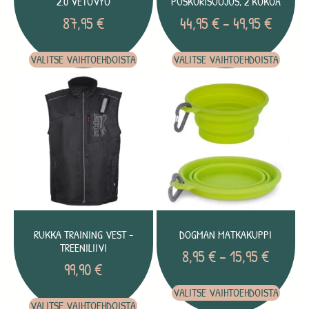
2.0 VETOVYÖ
PUSKURISUOJUS, 2 KOKOA
87,95
€
44,95
€
–
49,95
€
VALITSE VAIHTOEHDOISTA
VALITSE VAIHTOEHDOISTA
RUKKA TRAINING VEST -
DOGMAN MATKAKUPPI
TREENILIIVI
8,95
€
–
15,95
€
99,90
€
VALITSE VAIHTOEHDOISTA
VALITSE VAIHTOEHDOISTA