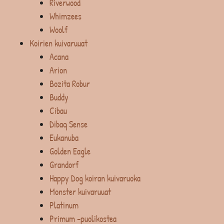
Riverwood
Whimzees
Woolf
Koirien kuivaruuat
Acana
Arion
Bozita Robur
Buddy
Cibau
Dibaq Sense
Eukanuba
Golden Eagle
Grandorf
Happy Dog koiran kuivaruoka
Monster kuivaruuat
Platinum
Primum -puolikostea