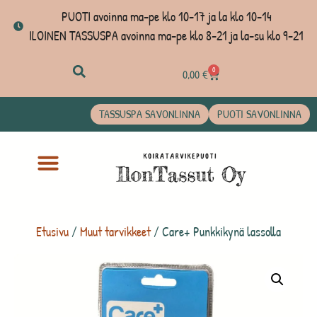
PUOTI avoinna ma-pe klo 10-17 ja la klo 10-14
ILOINEN TASSUSPA avoinna ma-pe klo 8-21 ja la-su klo 9-21
0
0,00
€
TASSUSPA SAVONLINNA
PUOTI SAVONLINNA
Etusivu
/
Muut tarvikkeet
/ Care+ Punkkikynä lassolla