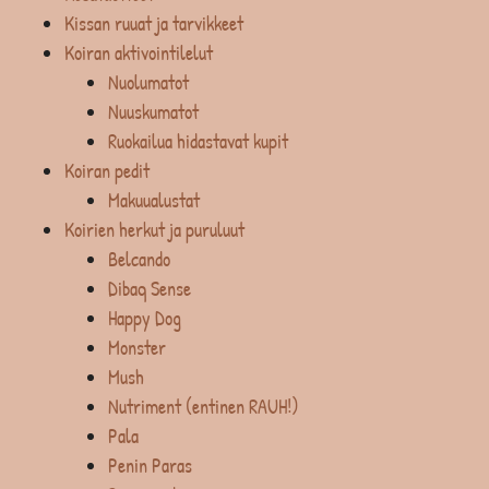
Kissan ruuat ja tarvikkeet
Koiran aktivointilelut
Nuolumatot
Nuuskumatot
Ruokailua hidastavat kupit
Koiran pedit
Makuualustat
Koirien herkut ja puruluut
Belcando
Dibaq Sense
Happy Dog
Monster
Mush
Nutriment (entinen RAUH!)
Pala
Penin Paras