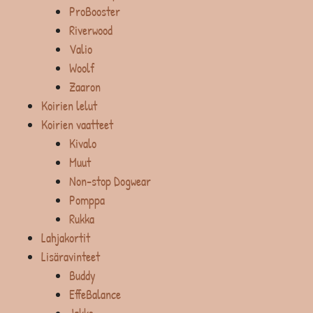
ProBooster
Riverwood
Valio
Woolf
Zaaron
Koirien lelut
Koirien vaatteet
Kivalo
Muut
Non-stop Dogwear
Pomppa
Rukka
Lahjakortit
Lisäravinteet
Buddy
EffeBalance