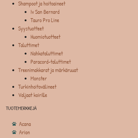
Shampoot ja hoitoaineet
Iv San Bernard
Tauro Pro Line
Syystuotteet
Huomiotuotteet
Taluttimet
Nahkataluttimet
Paracord-taluttimet
Treenimakkarat ja märkäruuat
Monster
Turkinhoitovälineet
Valjaat koirille
TUOTEMERKKEJÄ
Acana
Arion