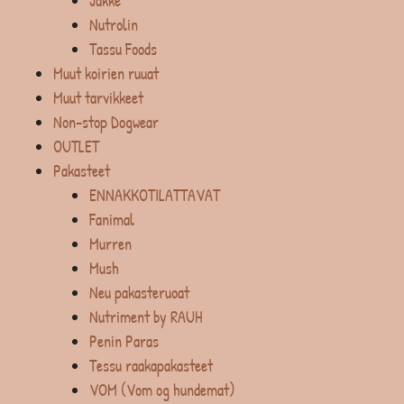
Jakke
Nutrolin
Tassu Foods
Muut koirien ruuat
Muut tarvikkeet
Non-stop Dogwear
OUTLET
Pakasteet
ENNAKKOTILATTAVAT
Fanimal
Murren
Mush
Neu pakasteruoat
Nutriment by RAUH
Penin Paras
Tessu raakapakasteet
VOM (Vom og hundemat)