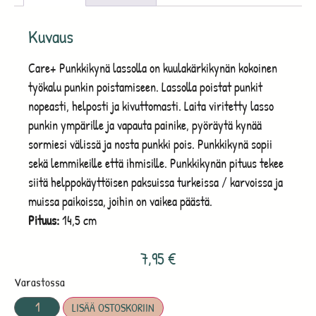
Kuvaus
Care+ Punkkikynä lassolla on kuulakärkikynän kokoinen
työkalu punkin poistamiseen. Lassolla poistat punkit
nopeasti, helposti ja kivuttomasti. Laita viritetty lasso
punkin ympärille ja vapauta painike, pyöräytä kynää
sormiesi välissä ja nosta punkki pois. Punkkikynä sopii
sekä lemmikeille että ihmisille. Punkkikynän pituus tekee
siitä helppokäyttöisen paksuissa turkeissa / karvoissa ja
muissa paikoissa, joihin on vaikea päästä.
Pituus:
14,5 cm
7,95
€
Varastossa
LISÄÄ OSTOSKORIIN