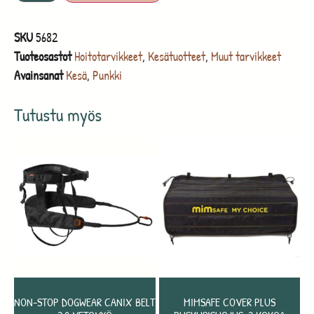
SKU
5682
Tuoteosastot
Hoitotarvikkeet
,
Kesätuotteet
,
Muut tarvikkeet
Avainsanat
Kesä
,
Punkki
Tutustu myös
NON-STOP DOGWEAR CANIX BELT
MIMSAFE COVER PLUS