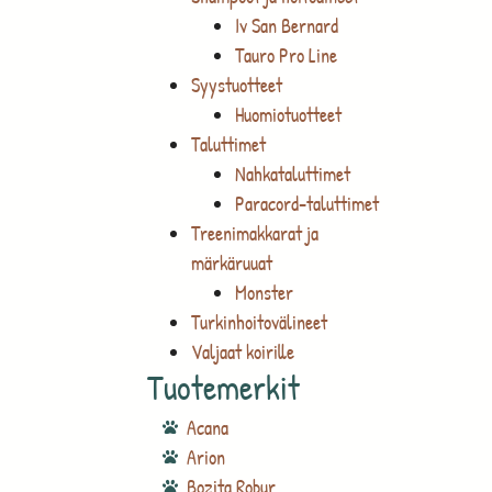
Iv San Bernard
Tauro Pro Line
Syystuotteet
Huomiotuotteet
Taluttimet
Nahkataluttimet
Paracord-taluttimet
Treenimakkarat ja
märkäruuat
Monster
Turkinhoitovälineet
Valjaat koirille
Tuotemerkit
Acana
Arion
Bozita Robur