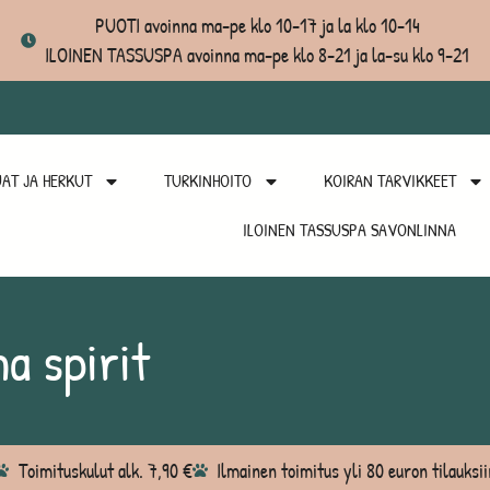
PUOTI avoinna ma-pe klo 10-17 ja la klo 10-14
ILOINEN TASSUSPA avoinna ma-pe klo 8-21 ja la-su klo 9-21
AT JA HERKUT
TURKINHOITO
KOIRAN TARVIKKEET
ILOINEN TASSUSPA SAVONLINNA
a spirit
Toimituskulut alk. 7,90 €
Ilmainen toimitus yli 80 euron tilauksii