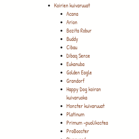
Koirien kuivaruuat
Acana
Arion
Bozita Robur
Buddy
Cibau
Dibaq Sense
Eukanuba
Golden Eagle
Grandorf
Happy Dog koiran
kuivaruoka
Monster kuivaruuat
Platinum
Primum -puolikostea
ProBooster