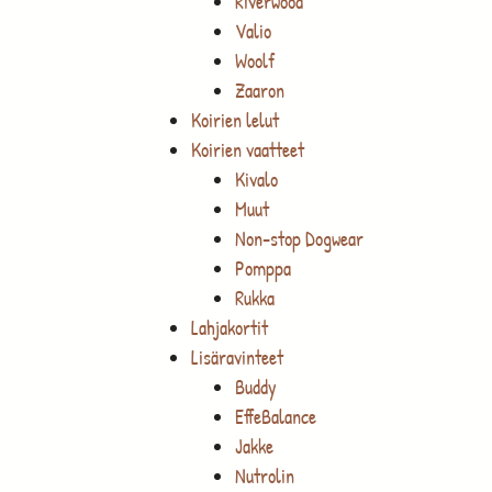
Riverwood
Valio
Woolf
Zaaron
Koirien lelut
Koirien vaatteet
Kivalo
Muut
Non-stop Dogwear
Pomppa
Rukka
Lahjakortit
Lisäravinteet
Buddy
EffeBalance
Jakke
Nutrolin