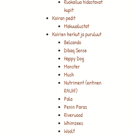
Ruokailua hidastavat
kupit
Koiran pedit
Makuualustat
Koirien herkut ja puruluut
Belcando
Dibaq Sense
Happy Dog
Monster
Mush
Nutriment (entinen
RAUH!)
Pala
Penin Paras
Riverwood
Whimzees
Woolf