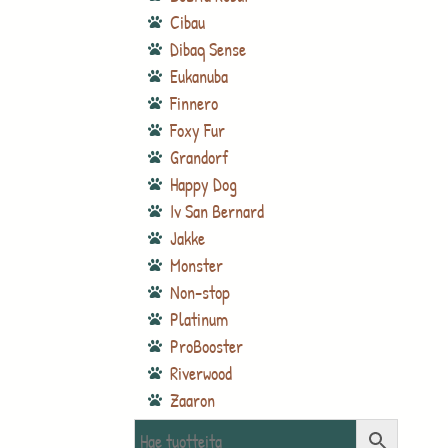
Cibau
Dibaq Sense
Eukanuba
Finnero
Foxy Fur
Grandorf
Happy Dog
Iv San Bernard
Jakke
Monster
Non-stop
Platinum
ProBooster
Riverwood
Zaaron