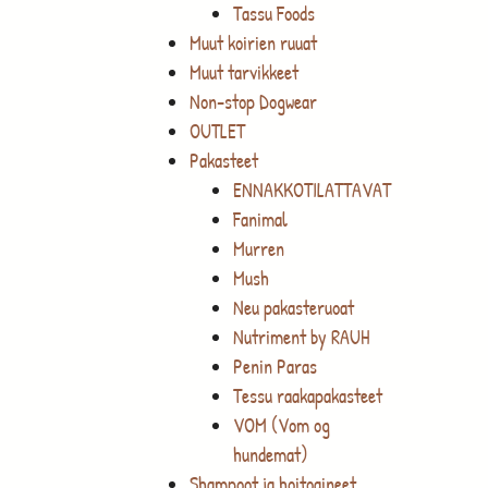
Tassu Foods
Muut koirien ruuat
Muut tarvikkeet
Non-stop Dogwear
OUTLET
Pakasteet
ENNAKKOTILATTAVAT
Fanimal
Murren
Mush
Neu pakasteruoat
Nutriment by RAUH
Penin Paras
Tessu raakapakasteet
VOM (Vom og
hundemat)
Shampoot ja hoitoaineet