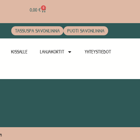
0
0,00
€
TASSUSPA SAVONLINNA
PUOTI SAVONLINNA
KISSALLE
LAHJAKORTIT
YHTEYSTIEDOT
n