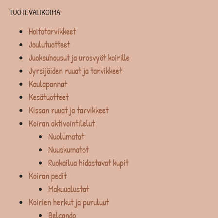
TUOTEVALIKOIMA
Hoitotarvikkeet
Joulutuotteet
Juoksuhousut ja urosvyöt koirille
Jyrsijöiden ruuat ja tarvikkeet
Kaulapannat
Kesätuotteet
Kissan ruuat ja tarvikkeet
Koiran aktivointilelut
Nuolumatot
Nuuskumatot
Ruokailua hidastavat kupit
Koiran pedit
Makuualustat
Koirien herkut ja puruluut
Belcando