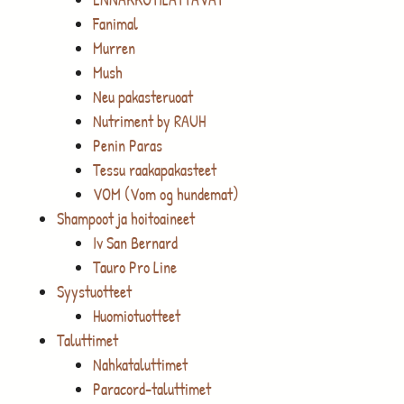
Fanimal
Murren
Mush
Neu pakasteruoat
Nutriment by RAUH
Penin Paras
Tessu raakapakasteet
VOM (Vom og hundemat)
Shampoot ja hoitoaineet
Iv San Bernard
Tauro Pro Line
Syystuotteet
Huomiotuotteet
Taluttimet
Nahkataluttimet
Paracord-taluttimet