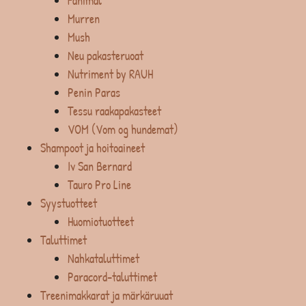
Fanimal
Murren
Mush
Neu pakasteruoat
Nutriment by RAUH
Penin Paras
Tessu raakapakasteet
VOM (Vom og hundemat)
Shampoot ja hoitoaineet
Iv San Bernard
Tauro Pro Line
Syystuotteet
Huomiotuotteet
Taluttimet
Nahkataluttimet
Paracord-taluttimet
Treenimakkarat ja märkäruuat