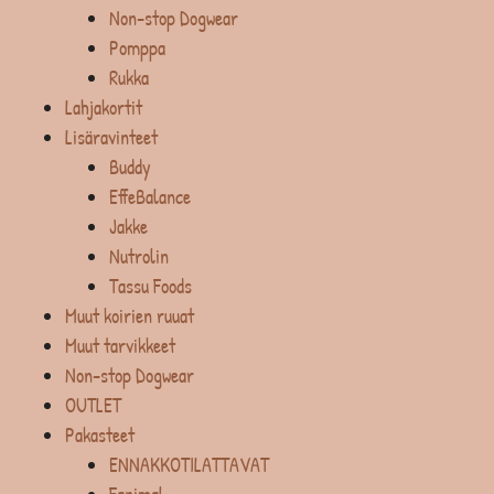
Non-stop Dogwear
Pomppa
Rukka
Lahjakortit
Lisäravinteet
Buddy
EffeBalance
Jakke
Nutrolin
Tassu Foods
Muut koirien ruuat
Muut tarvikkeet
Non-stop Dogwear
OUTLET
Pakasteet
ENNAKKOTILATTAVAT