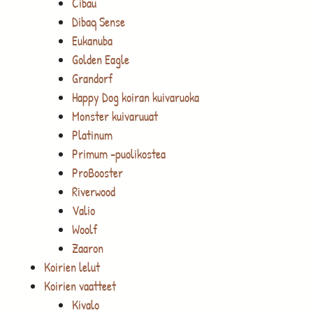
Cibau
Dibaq Sense
Eukanuba
Golden Eagle
Grandorf
Happy Dog koiran kuivaruoka
Monster kuivaruuat
Platinum
Primum -puolikostea
ProBooster
Riverwood
Valio
Woolf
Zaaron
Koirien lelut
Koirien vaatteet
Kivalo