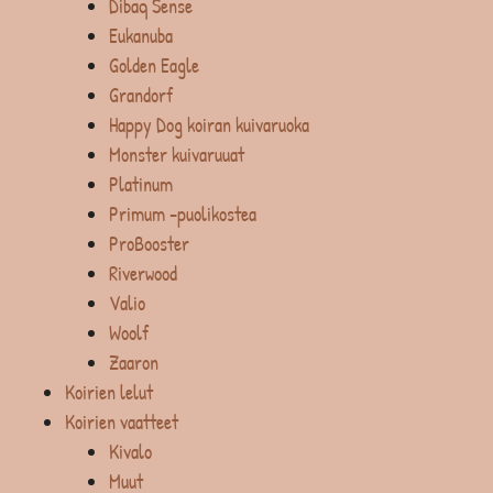
Dibaq Sense
Eukanuba
Golden Eagle
Grandorf
Happy Dog koiran kuivaruoka
Monster kuivaruuat
Platinum
Primum -puolikostea
ProBooster
Riverwood
Valio
Woolf
Zaaron
Koirien lelut
Koirien vaatteet
Kivalo
Muut