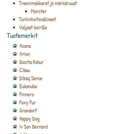
Treenimakkarat ja märkäruuat
Monster
Turkinhoitovälineet
Valjaat koirille
Tuotemerkit
Acana
Arion
Bozita Robur
Cibau
Dibaq Sense
Eukanuba
Finnero
Foxy Fur
Grandorf
Happy Dog
Iv San Bernard