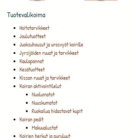
Tuotevalikoima
Hoitotarvikkeet
Joulutuotteet
Juoksuhousut ja urosvyöt koirille
Jyrsijöiden ruuat ja tarvikkeet
Kaulapannat
Kesätuotteet
Kissan ruuat ja tarvikkeet
Koiran aktivointilelut
Nuolumatot
Nuuskumatot
Ruokailua hidastavat kupit
Koiran pedit
Makuualustat
Koirien herkut ja puruluut