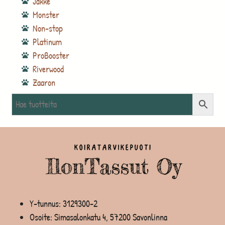
Jakke
Monster
Non-stop
Platinum
ProBooster
Riverwood
Zaaron
Y-tunnus: 3129300-2
Osoite: Simasalonkatu 4, 57200 Savonlinna