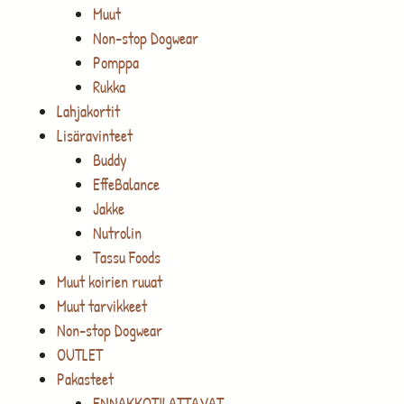
Muut
Non-stop Dogwear
Pomppa
Rukka
Lahjakortit
Lisäravinteet
Buddy
EffeBalance
Jakke
Nutrolin
Tassu Foods
Muut koirien ruuat
Muut tarvikkeet
Non-stop Dogwear
OUTLET
Pakasteet
ENNAKKOTILATTAVAT