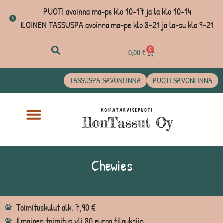
PUOTI avoinna ma-pe klo 10-17 ja la klo 10-14
ILOINEN TASSUSPA avoinna ma-pe klo 8-21 ja la-su klo 9-21
0
0,00
€
TASSUSPA SAVONLINNA
PUOTI SAVONLINNA
Chewies
Toimituskulut alk. 7,90 €
Ilmainen toimitus yli 80 euron tilauksiin