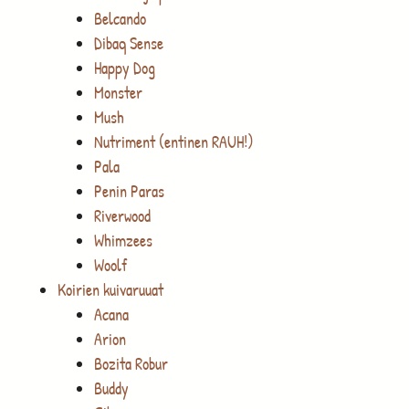
Belcando
Dibaq Sense
Happy Dog
Monster
Mush
Nutriment (entinen RAUH!)
Pala
Penin Paras
Riverwood
Whimzees
Woolf
Koirien kuivaruuat
Acana
Arion
Bozita Robur
Buddy