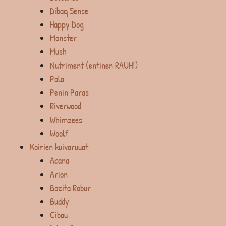
Dibaq Sense
Happy Dog
Monster
Mush
Nutriment (entinen RAUH!)
Pala
Penin Paras
Riverwood
Whimzees
Woolf
Koirien kuivaruuat
Acana
Arion
Bozita Robur
Buddy
Cibau