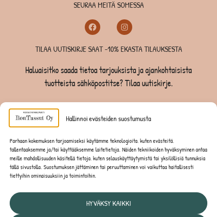
SEURAA MEITÄ SOMESSA
TILAA UUTISKIRJE SAAT -10% EKASTA TILAUKSESTA
Haluaisitko saada tietoa tarjouksista ja ajankohtaisista
tuotteista sähköpostitse? Tilaa uutiskirje.
TILAA UUTISKIRJE -SAAT -10% EKASTA TILAUKSESTA
Hallinnoi evästeiden suostumusta
KOIRILLE
Parhaan kokemuksen tarjoamiseksi käytämme teknologioita, kuten evästeitä,
tallentaaksemme ja/tai käyttääksemme laitetietoja. Näiden tekniikoiden hyväksyminen antaa
KISSOILLE
meille mahdollisuuden käsitellä tietoja, kuten selauskäyttäytymistä tai yksilöllisiä tunnuksia
tällä sivustolla. Suostumuksen jättäminen tai peruuttaminen voi vaikuttaa haitallisesti
tiettyihin ominaisuuksiin ja toimintoihin.
JYRSIJÖILLE
HYVÄKSY KAIKKI